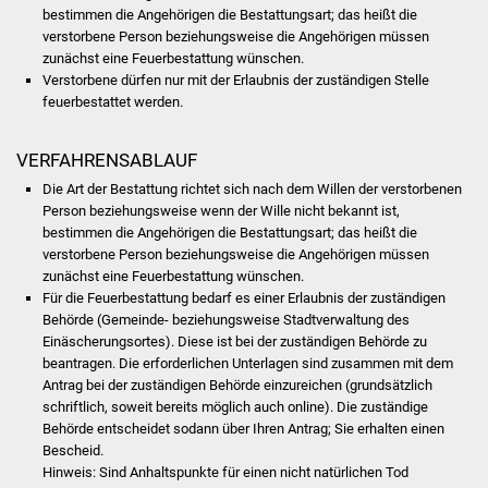
bestimmen die Angehörigen die Bestattungsart; das heißt die
Stadtinfo
verstorbene Person beziehungsweise die Angehörigen müssen
zunächst eine Feuerbestattung wünschen.
Jubiläumsjahr 2021
Verstorbene dürfen nur mit der Erlaubnis der zuständigen Stelle
feuerbestattet werden.
Partnerstädte
VERFAHRENSABLAUF
Projekte
Die Art der Bestattung richtet sich nach dem Willen der verstorbenen
Person beziehungsweise wenn der Wille nicht bekannt ist,
Schulentwicklung Bizet
bestimmen die Angehörigen die Bestattungsart; das heißt die
verstorbene Person beziehungsweise die Angehörigen müssen
Sanierung Hallenbad
zunächst eine Feuerbestattung wünschen.
Für die Feuerbestattung bedarf es einer Erlaubnis der zuständigen
Behörde (Gemeinde- beziehungsweise Stadtverwaltung des
Sanierung Bizethalle
Einäscherungsortes). Diese ist bei der zuständigen Behörde zu
beantragen. Die erforderlichen Unterlagen sind zusammen mit dem
Ortsentwicklung
Antrag bei der zuständigen Behörde einzureichen (grundsätzlich
schriftlich, soweit bereits möglich auch online). Die zuständige
Presse
Behörde entscheidet sodann über Ihren Antrag; Sie erhalten einen
Bescheid.
Hinweis: Sind Anhaltspunkte für einen nicht natürlichen Tod
Bürger & Service