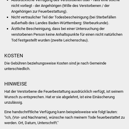
Volkshochschule
nicht vorliegt - der Angehörigen (Wille des Verstorbenen / der
Angehörigen zur Feuerbestattung).
Soziale Einrichtungen
Nicht vertraulicher Teil der Todesbescheinigung (bei Sterbefällen
außerhalb des Landes Baden-Württemberg: Sterbeurkunde).
Ärztliche Bescheinigung, dass bei einer Untersuchung der
Kirchen
verstorbenen Person keine Anhaltspunkte für einen nicht natürlichen
Tod festgestellt wurden (zweite Leichenschau).
Lokale Agenda
KOSTEN
Jugendhaus
Die Gebühren beziehungsweise Kosten sind je nach Gemeinde
unterschiedlich.
Fachteam Jugend
HINWEISE
Kinder- und
Familienzentrum
Hat der Verstorbene die Feuerbestattung ausdrücklich verfügt, ist seinem
Wunsch zu entsprechen. Hat er sie abgelehnt, ist eine Einäscherung
unzulässig.
Stadtwerke
Eine handschriftliche Verfügung kann beispielsweise wie folgt lauten:
"Ich, (Vor- und Nachname), wünsche nach meinem Tode feuerbestattet zu
Suenergie
werden. Ort, Datum, Unterschrift."