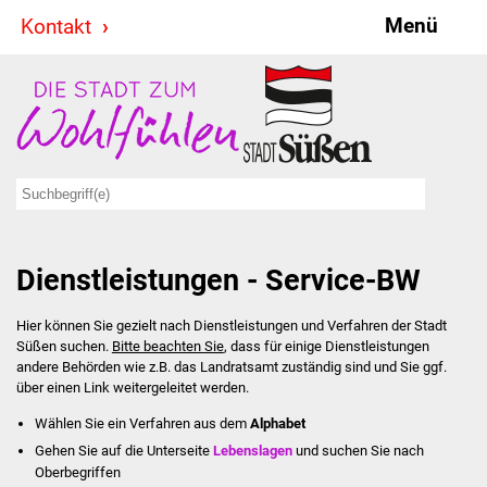
Menü
Kontakt
Stadt & Politik
Bürgermeister
Reden
Gemeinderat
Dienstleistungen - Service-BW
Ausschüsse
Hier können Sie gezielt nach Dienstleistungen und Verfahren der Stadt
Ratsinformationssystem
Süßen suchen.
Bitte beachten Sie
, dass für einige Dienstleistungen
andere Behörden wie z.B. das Landratsamt zuständig sind und Sie ggf.
Jugendbeirat
über einen Link weitergeleitet werden.
Wählen Sie ein Verfahren aus dem
Alphabet
Summerrockfestival
Gehen Sie auf die Unterseite
Lebenslagen
und suchen Sie nach
Oberbegriffen
Hallenbadparty