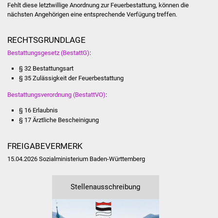
NETZMonitor
Fehlt diese letztwillige Anordnung zur Feuerbestattung, können die
nächsten Angehörigen eine entsprechende Verfügung treffen.
Gesundheit und Notfall
RECHTSGRUNDLAGE
Ärzte und Apotheken
Bestattungsgesetz (BestattG)
:
§ 32 Bestattungsart
Pflege von Angehörigen
§ 35 Zulässigkeit der Feuerbestattung
Bestattungsverordnung (BestattVO)
:
Hitzewarnung / UV-
Index
§ 16 Erlaubnis
§ 17 Ärztliche Bescheinigung
ÖPNV
FREIGABEVERMERK
Bürgerbus (MOBS)
15.04.2026 Sozialministerium Baden-Württemberg
Abfall und Entsorgung
Stellenausschreibung
Kultur & Freizeit