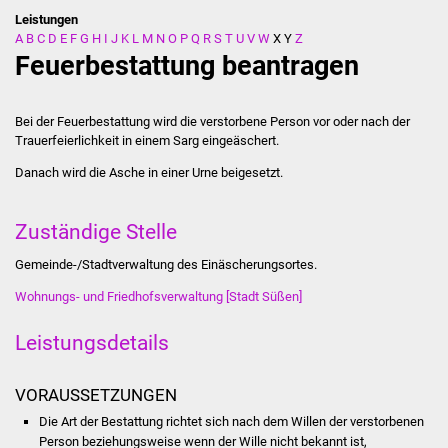
Leistungen
A
B
C
D
E
F
G
H
I
J
K
L
M
N
O
P
Q
R
S
T
U
V
W
X
Y
Z
Stadtverwaltung
Feuerbestattung beantragen
Ansprechpartner
Bei der Feuerbestattung wird die verstorbene Person vor oder nach der
Behördenwegweiser
Trauerfeierlichkeit in einem Sarg eingeäschert.
Danach wird die Asche in einer Urne beigesetzt.
Stellenangebote
Zuständige Stelle
Kontakt
Gemeinde-/Stadtverwaltung des Einäscherungsortes.
Veröffentlichungen
Wohnungs- und Friedhofsverwaltung [Stadt Süßen]
Ortsrecht
Leistungsdetails
FNP / Bebauungspläne
VORAUSSETZUNGEN
Wahlen
Die Art der Bestattung richtet sich nach dem Willen der verstorbenen
Person beziehungsweise wenn der Wille nicht bekannt ist,