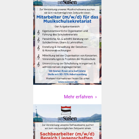
Veranstaltungen
Stadtfest
Ostermarkt
Einrichtungen
Hallenbad
Stadtbücherei
Stadtarchiv
Mehr erfahren
Zehntscheuer
Bürgerhaus
Kulturhalle