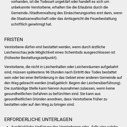
vorhanden, ist die Todesart ungeklärt oder handelt es sich um
unbekannte Verstorbene, erhalten Sie die Erlaubnis durch die
Was erledige ich wo
Gemeinde-/Stadtverwaltung des Einäscherungsortes erst dann, wenn
die Staatsanwaltschaft oder das Amtsgericht die Feuerbestattung
Dienstleistungen
schriftlich genehmigt hat.
Lebenslagen
FRISTEN
Verstorbene dürfen erst bestattet werden, wenn durch ärztliche
Formulare
Leichenschau jede Möglichkeit eines Scheintods ausgeschlossen ist
(frühester Bestattungszeitpunkt).
Bürgerinfos
Verstorbene, die nicht in Leichenhallen oder Leichenräumen aufgebahrt
sind, müssen spätestens 96 Stunden nach Eintritt des Todes bestattet
Bildung
sein oder bei einer Beförderung in das Gebiet einer anderen Gemeinde auf
den Weg gebracht werden (maßgeblich: Beginn der Leichenüberführung).
Die zuständige Stelle kann hiervon Ausnahmen zulassen, wenn keine
Schulen
gesundheitlichen Gefahren zu befürchten sind. Sie kann aus
gesundheitlichen Gründen anordnen, dass Verstorbene früher zu
Kindergärten
bestatten oder auf den Weg zu bringen sind.
Kolping-Musikschule
ERFORDERLICHE UNTERLAGEN
Ausdrückliche Verfügung des Verstorbenen oder - falls eine solche