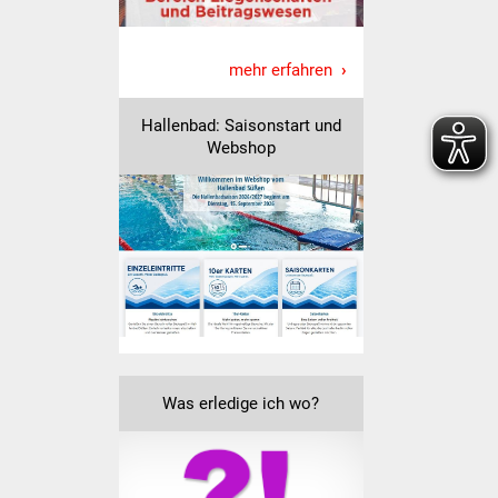
Vereine und Parteien
mehr erfahren
Selbsteintrag Vereine
Hallenbad: Saisonstart und
Beirat Süßener Vereine
Webshop
Sportanlagen
Tourismus
Erlebnisregion
Schwäbischer Albtrauf
Route der
Industriekultur
Was erledige ich wo?
Lebenslagen