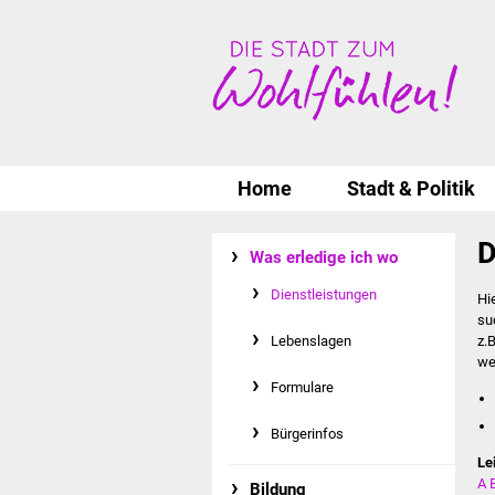
Home
Stadt & Politik
D
Was erledige ich wo
Dienstleistungen
Hi
su
Lebenslagen
z.
we
Formulare
Bürgerinfos
Le
A
Bildung