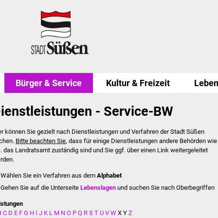
Bürger & Service
Kultur & Freizeit
Leben
ienstleistungen - Service-BW
er können Sie gezielt nach Dienstleistungen und Verfahren der Stadt Süßen
chen.
Bitte beachten Sie
, dass für einige Dienstleistungen andere Behörden wie
B. das Landratsamt zuständig sind und Sie ggf. über einen Link weitergeleitet
rden.
Wählen Sie ein Verfahren aus dem
Alphabet
Gehen Sie auf die Unterseite
Lebenslagen
und suchen Sie nach Oberbegriffen
istungen
B
C
D
E
F
G
H
I
J
K
L
M
N
O
P
Q
R
S
T
U
V
W
X
Y
Z