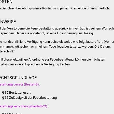
OSTEN
e Gebühren beziehungsweise Kosten sind je nach Gemeinde unterschiedlich.
INWEISE
t der Verstorbene die Feuerbestattung ausdrücklich verfügt, ist seinem Wunsch
tsprechen. Hat er sie abgelehnt, ist eine Einäscherung unzulässig.
ne handschriftliche Verfügung kann beispielsweise wie folgt lauten: "Ich, (Vor- u
chname), wünsche nach meinem Tode feuerbestattet zu werden. Ort, Datum,
erschrift."
hlt diese letztwillige Anordnung zur Feuerbestattung, können die nächsten
gehörigen eine entsprechende Verfügung treffen.
ECHTSGRUNDLAGE
stattungsgesetz (BestattG)
:
§ 32 Bestattungsart
§ 35 Zulässigkeit der Feuerbestattung
stattungsverordnung (BestattVO)
: