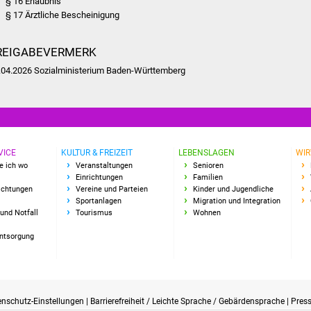
§ 16 Erlaubnis
§ 17 Ärztliche Bescheinigung
REIGABEVERMERK
.04.2026 Sozialministerium Baden-Württemberg
VICE
KULTUR & FREIZEIT
LEBENSLAGEN
WIR
e ich wo
Veranstaltungen
Senioren
Einrichtungen
Familien
richtungen
Vereine und Parteien
Kinder und Jugendliche
Sportanlagen
Migration und Integration
und Notfall
Tourismus
Wohnen
Entsorgung
enschutz-Einstellungen
|
Barrierefreiheit / Leichte Sprache / Gebärdensprache
|
Pres