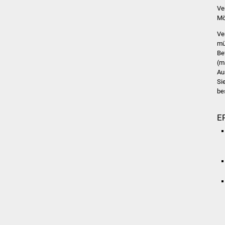
Ve
Mö
Ve
mü
Be
(m
Au
Si
be
E