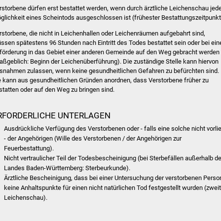
rstorbene dürfen erst bestattet werden, wenn durch ärztliche Leichenschau jed
glichkeit eines Scheintods ausgeschlossen ist (frühester Bestattungszeitpunkt
rstorbene, die nicht in Leichenhallen oder Leichenräumen aufgebahrt sind,
ssen spätestens 96 Stunden nach Eintritt des Todes bestattet sein oder bei ein
förderung in das Gebiet einer anderen Gemeinde auf den Weg gebracht werden
aßgeblich: Beginn der Leichenüberführung). Die zuständige Stelle kann hiervon
snahmen zulassen, wenn keine gesundheitlichen Gefahren zu befürchten sind.
e kann aus gesundheitlichen Gründen anordnen, dass Verstorbene früher zu
statten oder auf den Weg zu bringen sind.
RFORDERLICHE UNTERLAGEN
Ausdrückliche Verfügung des Verstorbenen oder - falls eine solche nicht vorli
- der Angehörigen (Wille des Verstorbenen / der Angehörigen zur
Feuerbestattung).
Nicht vertraulicher Teil der Todesbescheinigung (bei Sterbefällen außerhalb d
Landes Baden-Württemberg: Sterbeurkunde).
Ärztliche Bescheinigung, dass bei einer Untersuchung der verstorbenen Perso
keine Anhaltspunkte für einen nicht natürlichen Tod festgestellt wurden (zwei
Leichenschau).