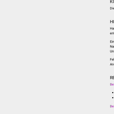
K
Di
H
Ha
en
Ei
Na
Unt
Fe
An
R
Be
Be