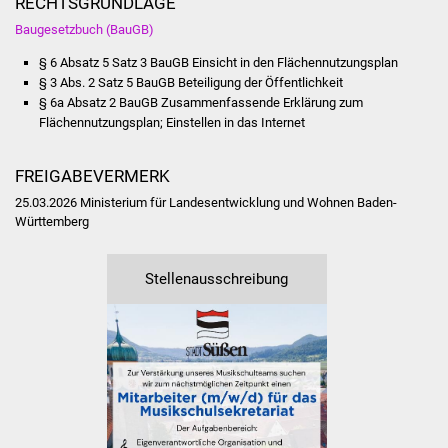
RECHTSGRUNDLAGE
Volkshochschule
Baugesetzbuch (BauGB)
Soziale Einrichtungen
§ 6 Absatz 5 Satz 3 BauGB Einsicht in den Flächennutzungsplan
§ 3 Abs. 2
Satz 5 BauGB
Beteiligung der Öffentlichkeit
§ 6a Absatz 2 BauGB Zusammenfassende Erklärung zum
Kirchen
Flächennutzungsplan; Einstellen in das Internet
Lokale Agenda
FREIGABEVERMERK
Jugendhaus
25.03.2026 Ministerium für Landesentwicklung und Wohnen Baden-
Württemberg
Fachteam Jugend
Stellenausschreibung
Kinder- und
Familienzentrum
Stadtwerke
Suenergie