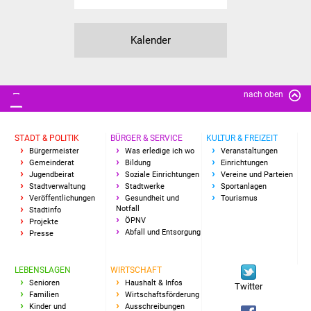
Vereine und Parteien
Kalender
Selbsteintrag Vereine
Beirat Süßener Vereine
nach oben
Sportanlagen
STADT & POLITIK
BÜRGER & SERVICE
KULTUR & FREIZEIT
Tourismus
Bürgermeister
Was erledige ich wo
Veranstaltungen
Gemeinderat
Bildung
Einrichtungen
Jugendbeirat
Soziale Einrichtungen
Vereine und Parteien
Erlebnisregion
Stadtverwaltung
Stadtwerke
Sportanlagen
Schwäbischer Albtrauf
Veröffentlichungen
Gesundheit und
Tourismus
Notfall
Stadtinfo
ÖPNV
Projekte
Route der
Abfall und Entsorgung
Presse
Industriekultur
LEBENSLAGEN
WIRTSCHAFT
Lebenslagen
Senioren
Haushalt & Infos
Twitter
Familien
Wirtschaftsförderung
Kinder und
Ausschreibungen