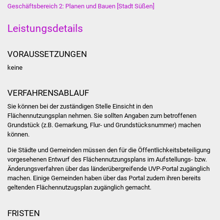
Geschäftsbereich 2: Planen und Bauen [Stadt Süßen]
Stadtinfo
Leistungsdetails
Jubiläumsjahr 2021
VORAUSSETZUNGEN
Partnerstädte
keine
Projekte
VERFAHRENSABLAUF
Schulentwicklung Bizet
Sie können bei der zuständigen Stelle Einsicht in den
Flächennutzungsplan nehmen. Sie sollten Angaben zum betroffenen
Sanierung Hallenbad
Grundstück (z.B. Gemarkung, Flur- und Grundstücksnummer) machen
können.
Sanierung Bizethalle
Die Städte und Gemeinden müssen den für die Öffentlichkeitsbeteiligung
vorgesehenen Entwurf des Flächennutzungsplans im Aufstellungs- bzw.
Ortsentwicklung
Änderungsverfahren über das länderübergreifende UVP-Portal zugänglich
machen. Einige Gemeinden haben über das Portal zudem ihren bereits
geltenden Flächennutzugsplan zugänglich gemacht.
Presse
FRISTEN
Bürger & Service