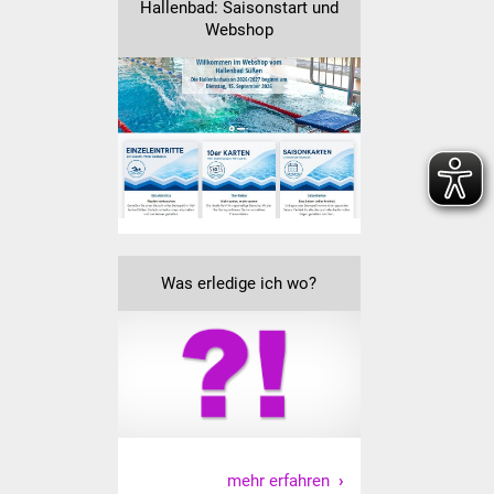
Veranstaltungen
Hallenbad: Saisonstart und
Webshop
Stadtfest
Ostermarkt
Einrichtungen
Hallenbad
Stadtbücherei
Was erledige ich wo?
Stadtarchiv
Zehntscheuer
Bürgerhaus
Kulturhalle
mehr erfahren