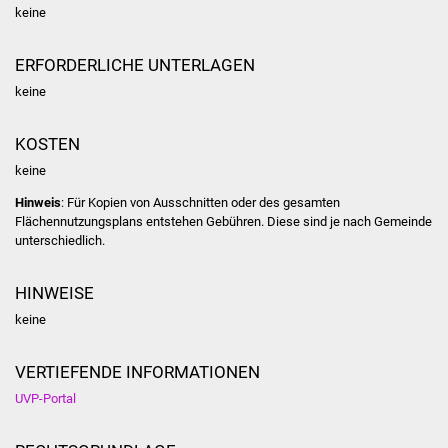
keine
Was erledige ich wo
ERFORDERLICHE UNTERLAGEN
Dienstleistungen
keine
Lebenslagen
KOSTEN
keine
Formulare
Hinweis
: Für Kopien von Ausschnitten oder des gesamten
Flächennutzungsplans entstehen Gebühren. Diese sind je nach Gemeinde
Bürgerinfos
unterschiedlich.
Bildung
HINWEISE
Schulen
keine
Kindergärten
VERTIEFENDE INFORMATIONEN
UVP-Portal
Kolping-Musikschule