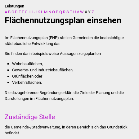
Leistungen
A
B
C
D
E
F
G
H
I
J
K
L
M
N
O
P
Q
R
S
T
U
V
W
X
Y
Z
Stadtverwaltung
Flächennutzungsplan einsehen
Ansprechpartner
Im Flächennutzungsplan (FNP) stellen Gemeinden die beabsichtigte
Behördenwegweiser
städtebauliche Entwicklung dar.
Sie finden darin beispielsweise Aussagen zu geplanten
Stellenangebote
Wohnbauflächen,
Gewerbe- und Industriebauflächen,
Kontakt
Grünflächen oder
Verkehrsflächen.
Veröffentlichungen
Die dazugehörende Begründung erklärt die Ziele der Planung und die
Darstellungen im Flächennutzungsplan.
Ortsrecht
FNP / Bebauungspläne
Zuständige Stelle
die Gemeinde-/Stadtverwaltung, in deren Bereich sich das Grundstück
Wahlen
befindet