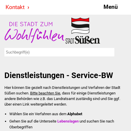
Menü
Kontakt
Stadt & Politik
Bürgermeister
Reden
Gemeinderat
Dienstleistungen - Service-BW
Ausschüsse
Hier können Sie gezielt nach Dienstleistungen und Verfahren der Stadt
Ratsinformationssystem
Süßen suchen.
Bitte beachten Sie
, dass für einige Dienstleistungen
andere Behörden wie z.B. das Landratsamt zuständig sind und Sie ggf.
Jugendbeirat
über einen Link weitergeleitet werden.
Wählen Sie ein Verfahren aus dem
Alphabet
Summerrockfestival
Gehen Sie auf die Unterseite
Lebenslagen
und suchen Sie nach
Oberbegriffen
Hallenbadparty