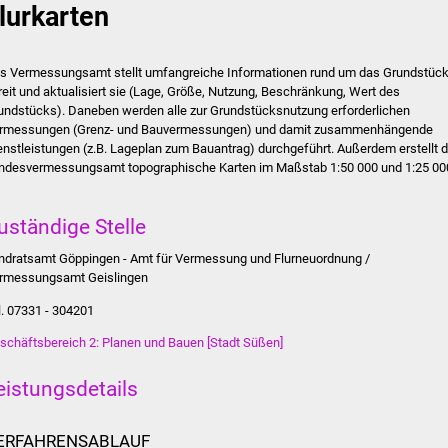
lurkarten
s Vermessungsamt stellt umfangreiche Informationen rund um das Grundstüc
reit und aktualisiert sie (Lage, Größe, Nutzung, Beschränkung, Wert des
undstücks). Daneben werden alle zur Grundstücksnutzung erforderlichen
rmessungen (Grenz- und Bauvermessungen) und damit zusammenhängende
enstleistungen (z.B. Lageplan zum Bauantrag) durchgeführt. Außerdem erstellt 
ndesvermessungsamt topographische Karten im Maßstab 1:50 000 und 1:25 00
uständige Stelle
ndratsamt Göppingen - Amt für Vermessung und Flurneuordnung /
rmessungsamt Geislingen
l. 07331 - 304201
schäftsbereich 2: Planen und Bauen [Stadt Süßen]
eistungsdetails
ERFAHRENSABLAUF