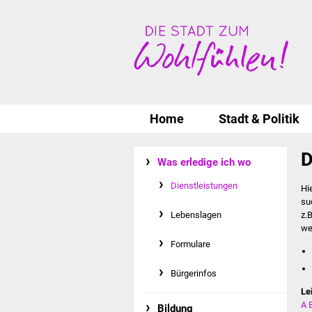
Home
Stadt & Politik
D
Was erledige ich wo
Dienstleistungen
Hi
su
Lebenslagen
z.
we
Formulare
Bürgerinfos
Le
A
Bildung