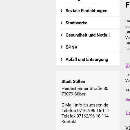
F
Soziale Einrichtungen
Da
Stadtwerke
be
Gr
Gesundheit und Notfall
Ve
Di
ÖPNV
La
Abfall und Entsorgung
Z
La
Ve
Stadt Süßen
Heidenheimer Straße 30
Te
73079 Süßen
Ge
E-Mail
info@suessen.de
Telefon 07162/96 16-111
L
Telefax 07162/96 16-114
Kontakt
V