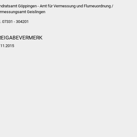
ndratsamt Göppingen - Amt für Vermessung und Flurneuordnung /
rmessungsamt Geislingen
l. 07331 - 304201
REIGABEVERMERK
.11.2015