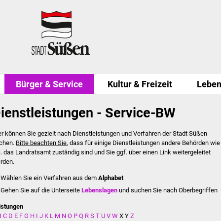
Bürger & Service
Kultur & Freizeit
Leben
ienstleistungen - Service-BW
er können Sie gezielt nach Dienstleistungen und Verfahren der Stadt Süßen
chen.
Bitte beachten Sie
, dass für einige Dienstleistungen andere Behörden wie
B. das Landratsamt zuständig sind und Sie ggf. über einen Link weitergeleitet
rden.
Wählen Sie ein Verfahren aus dem
Alphabet
Gehen Sie auf die Unterseite
Lebenslagen
und suchen Sie nach Oberbegriffen
istungen
B
C
D
E
F
G
H
I
J
K
L
M
N
O
P
Q
R
S
T
U
V
W
X
Y
Z