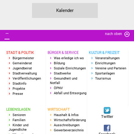
NETZMonitor
Kalender
Gesundheit und Notfall
Ärzte und Apotheken
nach oben
Pflege von Angehörigen
STADT & POLITIK
BÜRGER & SERVICE
KULTUR & FREIZEIT
Hitzewarnung / UV-
Bürgermeister
Was erledige ich wo
Veranstaltungen
Gemeinderat
Bildung
Einrichtungen
Index
Jugendbeirat
Soziale Einrichtungen
Vereine und Parteien
Stadtverwaltung
Stadtwerke
Sportanlagen
Veröffentlichungen
Gesundheit und
Tourismus
ÖPNV
Notfall
Stadtinfo
ÖPNV
Projekte
Abfall und Entsorgung
Bürgerbus (MOBS)
Presse
Abfall und Entsorgung
LEBENSLAGEN
WIRTSCHAFT
Senioren
Haushalt & Infos
Twitter
Familien
Wirtschaftsförderung
Kultur & Freizeit
Kinder und
Ausschreibungen
Jugendliche
Gewerbeverzeichnis