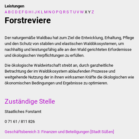
Leistungen
A
B
C
D
E
F
G
H
I
J
K
L
M
N
O
P
Q
R
S
T
U
V
W
X
Y
Z
Stadtverwaltung
Forstreviere
Ansprechpartner
Der naturgemäße Waldbau hat zum Ziel die Entwicklung, Erhaltung, Pflege
Behördenwegweiser
und den Schutz von stabilen und elastischen Waldökosystemen, um
nachhaltig und leistungsfähig alle an den Wald gerichteten Erfordernisse
und ökologischen Verpflichtungen zu erfüllen.
Stellenangebote
Die ökologische Waldwirtschaft strebt an, durch ganzheitliche
Kontakt
Betrachtung der im Waldökosystem ablaufenden Prozesse und
weitgehende Nutzung der in ihnen wirksamen Kräfte die ökologischen wie
ökonomischen Bedingungen und Ergebnisse zu optimieren.
Veröffentlichungen
Zuständige Stelle
Ortsrecht
Staatliches Forstamt
FNP / Bebauungspläne
0 71 61 / 811 826
Wahlen
Geschäftsbereich 3: Finanzen und Beteiligungen [Stadt Süßen]