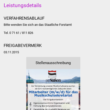
Stadtinfo
Leistungsdetails
Jubiläumsjahr 2021
VERFAHRENSABLAUF
Bitte wenden Sie sich an das Staatliche Forstamt
Partnerstädte
Tel. 0 71 61 / 811 826
Projekte
FREIGABEVERMERK
Schulentwicklung Bizet
03.11.2015
Sanierung Hallenbad
Stellenausschreibung
Sanierung Bizethalle
Ortsentwicklung
Presse
Bürger & Service