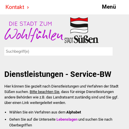
Menü
Kontakt
Stadt & Politik
Bürgermeister
Reden
Gemeinderat
Dienstleistungen - Service-BW
Ausschüsse
Hier können Sie gezielt nach Dienstleistungen und Verfahren der Stadt
Ratsinformationssystem
Süßen suchen.
Bitte beachten Sie
, dass für einige Dienstleistungen
andere Behörden wie z.B. das Landratsamt zuständig sind und Sie ggf.
Jugendbeirat
über einen Link weitergeleitet werden.
Wählen Sie ein Verfahren aus dem
Alphabet
Summerrockfestival
Gehen Sie auf die Unterseite
Lebenslagen
und suchen Sie nach
Oberbegriffen
Hallenbadparty