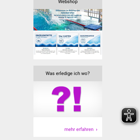
Webshop
Volkshochschule
Soziale Einrichtungen
Kirchen
Lokale Agenda
Jugendhaus
Was erledige ich wo?
Fachteam Jugend
Kinder- und
Familienzentrum
Stadtwerke
Suenergie
mehr erfahren