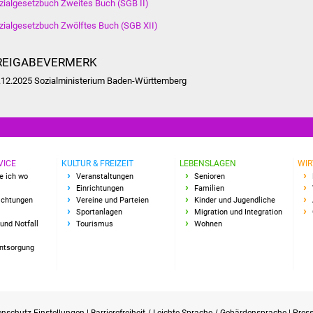
zialgesetzbuch Zweites Buch (SGB II)
zialgesetzbuch Zwölftes Buch (SGB XII)
REIGABEVERMERK
.12.2025 Sozialministerium Baden-Württemberg
VICE
KULTUR & FREIZEIT
LEBENSLAGEN
WIR
e ich wo
Veranstaltungen
Senioren
Einrichtungen
Familien
richtungen
Vereine und Parteien
Kinder und Jugendliche
Sportanlagen
Migration und Integration
und Notfall
Tourismus
Wohnen
Entsorgung
enschutz-Einstellungen
|
Barrierefreiheit / Leichte Sprache / Gebärdensprache
|
Pres