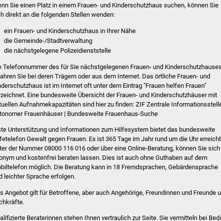
nn Sie einen Platz in einem Frauen- und Kinderschutzhaus suchen, können Sie
ch direkt an die folgenden Stellen wenden:
ein Frauen- und Kinderschutzhaus in Ihrer Nähe
die Gemeinde-/Stadtverwaltung
die nächstgelegene Polizeidienststelle
e Telefonnummer des für Sie nächstgelegenen Frauen- und Kinderschutzhause
fahren Sie bei deren Trägern oder aus dem Internet. Das örtliche Frauen- und
nderschutzhaus ist im Internet oft unter dem Eintrag "Frauen helfen Frauen"
rzeichnet. Eine bundesweite Übersicht der Frauen- und Kinderschutzhäuser mit
tuellen Aufnahmekapazitäten sind hier zu finden: ZIF Zentrale Informationsstell
tonomer Frauenhäuser | Bundesweite Frauenhaus-Suche
ste Unterstützung und Informationen zum Hilfesystem bietet das bundesweite
lfetelefon Gewalt gegen Frauen. Es ist 365 Tage im Jahr rund um die Uhr erreichb
ter der Nummer 08000 116 016 oder über eine Online-Beratung, können Sie sich
onym und kostenfrei beraten lassen. Dies ist auch ohne Guthaben auf dem
biltelefon möglich. Die Beratung kann in 18 Fremdsprachen, Gebärdensprache
d leichter Sprache erfolgen.
s Angebot gilt für Betroffene, aber auch Angehörige, Freundinnen und Freunde 
chkräfte.
alifizierte Beraterinnen stehen Ihnen vertraulich zur Seite. Sie vermitteln bei Bed