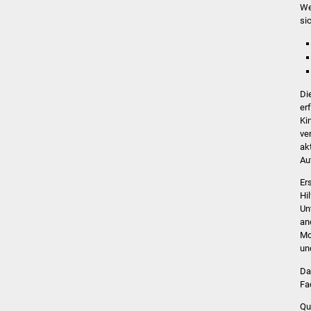
We
si
Di
er
Ki
ve
ak
Au
Er
Hi
Un
an
Mo
un
Da
Fa
Qu