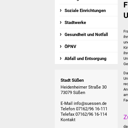
F
Soziale Einrichtungen
U
Stadtwerke
Fr
Gesundheit und Notfall
ih
un
ÖPNV
Ki
ih
Abfall und Entsorgung
Un
Ge
Da
Un
Stadt Süßen
re
Heidenheimer Straße 30
An
73079 Süßen
am
Fa
E-Mail
info@suessen.de
Telefon 07162/96 16-111
Telefax 07162/96 16-114
Z
Kontakt
da