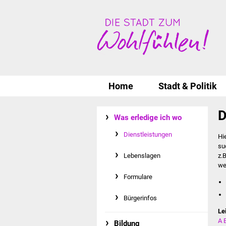
Home
Stadt & Politik
D
Was erledige ich wo
Dienstleistungen
Hi
su
Lebenslagen
z.
we
Formulare
Bürgerinfos
Le
A
Bildung