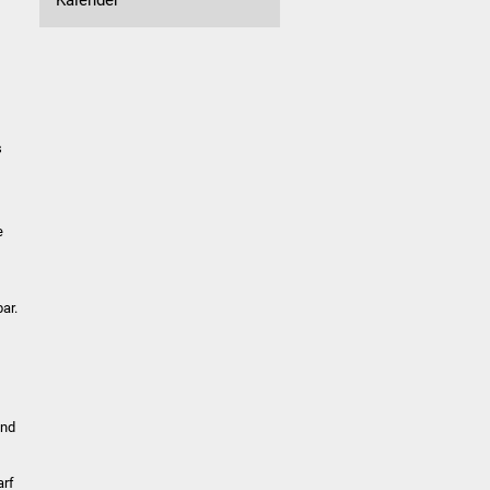
s
e
ar.
und
arf