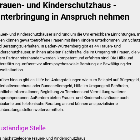
rauen- und Kinderschutzhaus -
nterbringung in Anspruch nehmen
auen- und Kinderschutzhäuser sind rund um die Uhr erreichbare Einrichtungen. I
nen können gewaltbetroffene Frauen mit ihren Kindern unterkommen, um Schut
d Beratung zu erhalten.
In Baden-Württemberg gibt es 44 Frauen- und
nderschutzhäuser. In ihnen arbeiten Fachkräfte, die im Umgang mit Frauen, die 
rem Partner misshandelt werden, kompetent und erfahren sind.
Die Hilfe und
terstützung umfasst vor allem psychosoziale Beratung zur Bewältigung der
waltsituation.
rüber hinaus gibt es Hilfe bei Antragstellungen wie zum Beispiel auf Bürgergeld,
terhaltsvorschuss oder Bundeselterngeld, Hilfe im Umgang mit Behörden,
chtliche Informationen, Begleitung zu Terminen und Vermittlung weiterer
sprechpersonen. Außerdem bieten Frauen- und Kinderschutzhäuser auch
bulante und telefonische Beratung an und können an spezialisierte
chberatungsstellen weitervermitteln.
uständige Stelle
s nächstgelegene Frauen- und Kinderschutzhaus