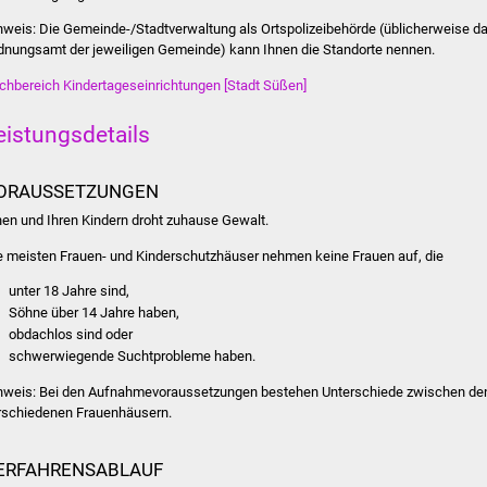
nweis: Die Gemeinde-/Stadtverwaltung als Ortspolizeibehörde (üblicherweise d
dnungsamt der jeweiligen Gemeinde) kann Ihnen die Standorte nennen.
chbereich Kindertageseinrichtungen [Stadt Süßen]
eistungsdetails
ORAUSSETZUNGEN
nen und Ihren Kindern droht zuhause Gewalt.
e meisten Frauen- und Kinderschutzhäuser nehmen keine Frauen auf, die
unter 18 Jahre sind,
Söhne über 14 Jahre haben,
obdachlos sind oder
schwerwiegende Suchtprobleme haben.
nweis:
Bei den Aufnahmevoraussetzungen bestehen Unterschiede zwischen de
rschiedenen Frauenhäusern.
ERFAHRENSABLAUF