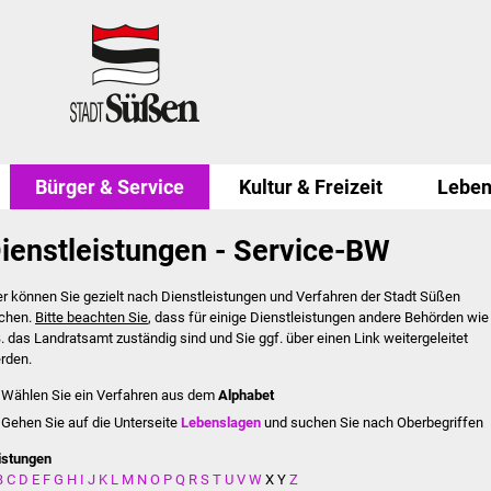
Bürger & Service
Kultur & Freizeit
Leben
ienstleistungen - Service-BW
er können Sie gezielt nach Dienstleistungen und Verfahren der Stadt Süßen
chen.
Bitte beachten Sie
, dass für einige Dienstleistungen andere Behörden wie
B. das Landratsamt zuständig sind und Sie ggf. über einen Link weitergeleitet
rden.
Wählen Sie ein Verfahren aus dem
Alphabet
Gehen Sie auf die Unterseite
Lebenslagen
und suchen Sie nach Oberbegriffen
istungen
B
C
D
E
F
G
H
I
J
K
L
M
N
O
P
Q
R
S
T
U
V
W
X
Y
Z