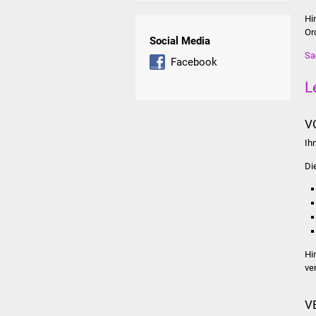
Hi
Or
Social Media
Sa
Facebook
L
V
Ih
Di
Hi
ve
V