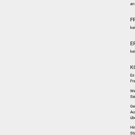
an
F
ke
E
ke
K
Es
Fr
We
Si
Ge
Au
üb
Hi
St