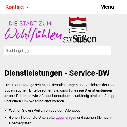
Menü
Kontakt
Stadt & Politik
Bürgermeister
Reden
Gemeinderat
Dienstleistungen - Service-BW
Ausschüsse
Hier können Sie gezielt nach Dienstleistungen und Verfahren der Stadt
Ratsinformationssystem
Süßen suchen.
Bitte beachten Sie
, dass für einige Dienstleistungen
andere Behörden wie z.B. das Landratsamt zuständig sind und Sie ggf.
Jugendbeirat
über einen Link weitergeleitet werden.
Wählen Sie ein Verfahren aus dem
Alphabet
Summerrockfestival
Gehen Sie auf die Unterseite
Lebenslagen
und suchen Sie nach
Oberbegriffen
Hallenbadparty