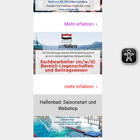
Senioren
Stadtseniorenrat
Mehr erfahren
Sommerwochen für
Ältere
Seniorenwohn- und
Pflegeheim
Familien
mehr erfahren
Familientreff
Hallenbad: Saisonstart und
Kinder und Jugendliche
Webshop
Schülerferienprogramm
Migration und Integration