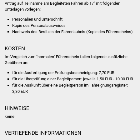
NETZMonitor
Antrag auf Teilnahme am Begleiteten Fahren ab 17" mit folgenden
Unterlagen vorlegen:
Gesundheit und Notfall
Personalien und Unterschrift
Kopie des Personalausweises
Ärzte und Apotheken
Nachweis des Besitzes der Fahrerlaubnis (Kopie des Führerscheins)
Pflege von Angehörigen
KOSTEN
Im Vergleich zum "normalen" Führerschein fallen folgende zusätzliche
Hitzewarnung / UV-
Gebühren an:
Index
für die Ausfertigung der Prüfungsbescheinigung: 7,70 EUR
für die Überprüfung einer Begleitperson: jeweils 1,50 EUR - 10,00 EUR
ÖPNV
für die Auskunft über eine Begleitperson im Fahreignungsregister:
3,30 EUR
Bürgerbus (MOBS)
HINWEISE
Abfall und Entsorgung
keine
Kultur & Freizeit
VERTIEFENDE INFORMATIONEN