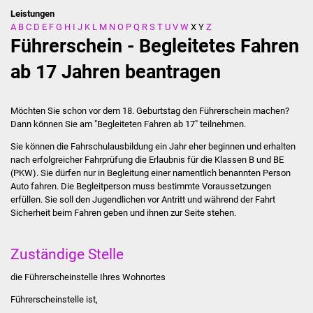
Leistungen
A
B
C
D
E
F
G
H
I
J
K
L
M
N
O
P
Q
R
S
T
U
V
W
X
Y
Z
Stadtverwaltung
Führerschein - Begleitetes Fahren
Ansprechpartner
ab 17 Jahren beantragen
Behördenwegweiser
Möchten Sie schon vor dem 18. Geburtstag den Führerschein machen?
Dann können Sie am "Begleiteten Fahren ab 17" teilnehmen.
Stellenangebote
Sie können die Fahrschulausbildung ein Jahr eher beginnen und erhalten
nach erfolgreicher Fahrprüfung die Erlaubnis für die Klassen B und BE
Kontakt
(PKW). Sie dürfen nur in Begleitung einer namentlich benannten Person
Auto fahren. Die Begleitperson muss bestimmte Voraussetzungen
Veröffentlichungen
erfüllen.
Sie soll den Jugendlichen vor Antritt und während der Fahrt
Sicherheit beim Fahren geben und ihnen zur Seite stehen.
Ortsrecht
Zuständige Stelle
FNP / Bebauungspläne
die Führerscheinstelle Ihres Wohnortes
Wahlen
Führerscheinstelle ist,