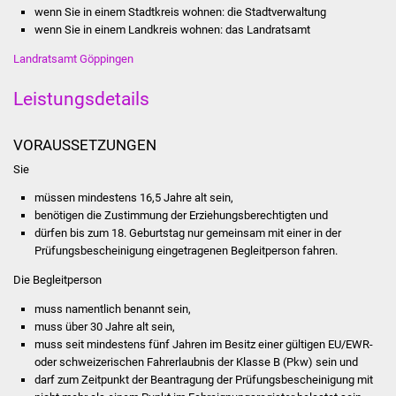
wenn Sie in einem Stadtkreis wohnen: die Stadtverwaltung
Stadtinfo
wenn Sie in einem Landkreis wohnen: das Landratsamt
Jubiläumsjahr 2021
Landratsamt Göppingen
Leistungsdetails
Partnerstädte
Projekte
VORAUSSETZUNGEN
Sie
Schulentwicklung Bizet
müssen mindestens 16,5 Jahre alt sein,
benötigen die Zustimmung der Erziehungsberechtigten und
Sanierung Hallenbad
dürfen bis zum 18. Geburtstag nur gemeinsam mit einer in der
Prüfungsbescheinigung eingetragenen Begleitperson fahren.
Sanierung Bizethalle
Die Begleitperson
Ortsentwicklung
muss namentlich benannt sein,
muss über 30 Jahre alt sein,
muss seit mindestens fünf Jahren im Besitz einer gültigen EU/EWR-
Presse
oder schweizerischen Fahrerlaubnis der Klasse B (Pkw) sein und
darf zum Zeitpunkt der Beantragung der Prüfungsbescheinigung mit
Bürger & Service