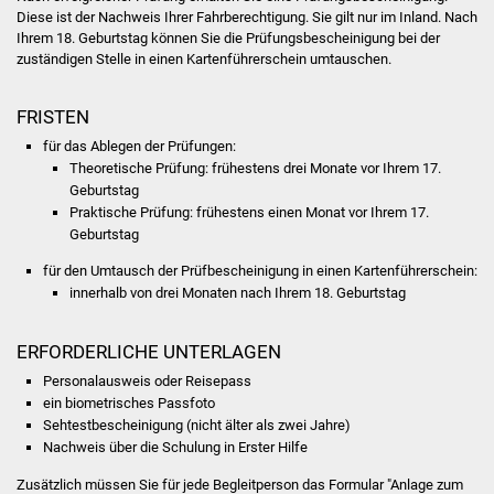
Volkshochschule
Diese ist der Nachweis Ihrer Fahrberechtigung.
Sie gilt nur im Inland. Nach
Ihrem 18. Geburtstag können Sie die Prüfungsb
e
scheinigung bei der
zuständigen Stelle in einen Kartenführerschein
umtauschen.
Soziale Einrichtungen
Kirchen
FRISTEN
für das Ablegen der Prüfungen:
Lokale Agenda
Theoretische Prüfung: frühestens drei Monate vor Ihrem 17.
Geburtstag
Praktische Prüfung: frühestens einen Monat vor Ihrem 17.
Jugendhaus
Geburtstag
Fachteam Jugend
für den Umtausch der Prüfbescheinigung in einen Kartenführerschein:
innerhalb von drei Monaten nach Ihrem 18. Geburtstag
Kinder- und
Familienzentrum
ERFORDERLICHE UNTERLAGEN
Personalausweis oder Reisepass
Stadtwerke
ein biometrisches Passfoto
Sehtestbescheinigung (nicht älter als zwei Jahre)
Nachweis über die Schulung in Erster Hilfe
Suenergie
Zusätzlich müssen Sie für jede Begleitperson das Formular "Anlage zum