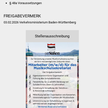
§ 48a Voraussetzungen
Vereine und Parteien
FREIGABEVERMERK
Selbsteintrag Vereine
03.02.2026 Verkehrsministerium Baden-Württemberg
Beirat Süßener Vereine
Stellenausschreibung
Sportanlagen
Tourismus
Erlebnisregion
Schwäbischer Albtrauf
Route der
Industriekultur
Lebenslagen