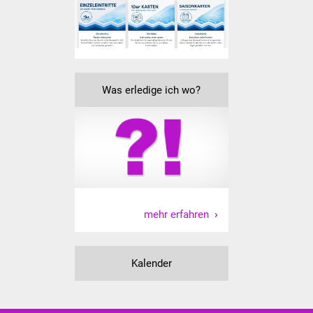
Freundeskreis Asyl
Ukraine-Hilfe
Wohnen
Was erledige ich wo?
Bauen in Süßen
Wohnimmobilien +
Baugrundstücke
Wirtschaft
mehr erfahren
Haushalt & Infos
Kalender
Wirtschaftsförderung
Gewerbeimmobilien