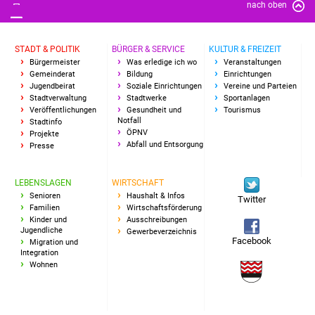
nach oben
IKG Auen
STADT & POLITIK
BÜRGER & SERVICE
KULTUR & FREIZEIT
Ausschreibungen
Bürgermeister
Was erledige ich wo
Veranstaltungen
Gemeinderat
Bildung
Einrichtungen
Öffentliche
Jugendbeirat
Soziale Einrichtungen
Vereine und Parteien
Stadtverwaltung
Stadtwerke
Sportanlagen
Ausschreibung
Veröffentlichungen
Gesundheit und
Tourismus
Notfall
Stadtinfo
Europaweite
ÖPNV
Projekte
Abfall und Entsorgung
Presse
Ausschreibung
LEBENSLAGEN
WIRTSCHAFT
Beschränkte
Senioren
Haushalt & Infos
Twitter
Ausschreibung
Familien
Wirtschaftsförderung
Kinder und
Ausschreibungen
Jugendliche
Gewerbeverzeichnis
Freihändige Vergabe
Facebook
Migration und
Integration
Wohnen
Gewerbeverzeichnis
Gewerbe - Selbsteintrag