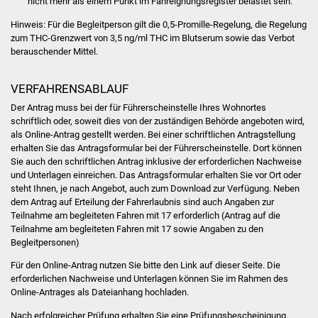
nicht mehr als einem Punkt im Fahreignungsregister belastet sein.
Hinweis:
Für die Begleitperson gilt die 0,5-Promille-Regelung, die Regelung
Was erledige ich wo
zum THC-Grenzwert von 3,5 ng/ml THC im Blutserum sowie das Verbot
berauschender Mittel.
Dienstleistungen
VERFAHRENSABLAUF
Lebenslagen
Der Antrag muss bei der für Führerscheinstelle Ihres Wohnortes
schriftlich oder, soweit dies von der zuständigen Behörde angeboten wird,
Formulare
als Online-Antrag gestellt werden. Bei einer schriftlichen Antragstellung
erhalten Sie das Antragsformular bei der Führerscheinstelle. Dort können
Bürgerinfos
Sie auch den schriftlichen Antrag inklusive der erforderlichen Nachweise
und Unterlagen einreichen. Das Antragsformular erhalten Sie vor Ort oder
steht Ihnen, je nach Angebot, auch zum Download zur Verfügung. Neben
Bildung
dem Antrag auf Erteilung der Fahrerlaubnis sind auch Angaben zur
Teilnahme am begleiteten Fahren mit 17 erforderlich (Antrag auf die
Schulen
Teilnahme am begleiteten Fahren mit 17 sowie Angaben zu den
Begleitpersonen)
Kindergärten
Für den Online-Antrag nutzen Sie bitte den Link auf dieser Seite. Die
erforderlichen Nachweise und Unterlagen können Sie im Rahmen des
Kolping-Musikschule
Online-Antrages als Dateianhang hochladen.
Nach erfolgreicher Prüfung erhalten Sie eine Prüfungsbescheinigung.