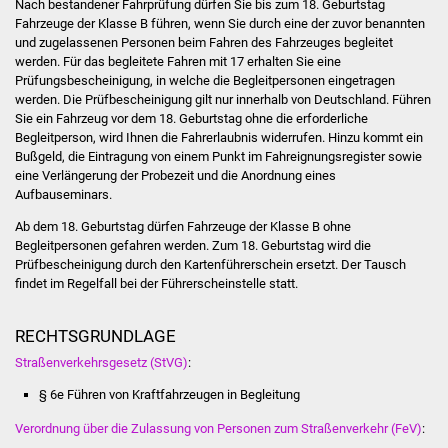
Nach bestandener Fahrprüfung dürfen Sie bis zum 18. Geburtstag
Veranstaltungen
Fahrzeuge der Klasse B führen, wenn Sie durch eine der zuvor benannten
und zugelassenen Personen beim Fahren des Fahrzeuges begleitet
Stadtfest
werden. Für das begleitete Fahren mit 17 erhalten Sie eine
Prüfungsbescheinigung, in welche die Begleitpersonen eingetragen
werden. Die Prüfbescheinigung gilt nur innerhalb von Deutschland. Führen
Ostermarkt
Sie ein Fahrzeug vor dem 18. Geburtstag ohne die erforderliche
Begleitperson, wird Ihnen die Fahrerlaubnis widerrufen. Hinzu kommt ein
Einrichtungen
Bußgeld, die Eintragung von einem Punkt im Fahreignungsregister sowie
eine Verlängerung der Probezeit und die Anordnung eines
Hallenbad
Aufbauseminars.
Ab dem 18. Geburtstag dürfen Fahrzeuge der Klasse B ohne
Stadtbücherei
Begleitpersonen gefahren werden. Zum 18. Geburtstag wird die
Prüfbescheinigung durch den Kartenführerschein ersetzt. Der Tausch
findet im Regelfall bei der Führerscheinstelle statt.
Stadtarchiv
RECHTSGRUNDLAGE
Zehntscheuer
Straßenverkehrsgesetz (StVG)
:
Bürgerhaus
§ 6e Führen von Kraftfahrzeugen in Begleitung
Kulturhalle
Verordnung über die Zulassung von Personen zum Straßenverkehr (FeV)
: