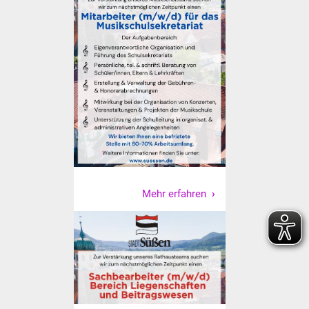
Senioren
Stadtseniorenrat
Sommerwochen für
Ältere
Seniorenwohn- und
Pflegeheim
Familien
Mehr erfahren
Familientreff
Kinder und Jugendliche
Schülerferienprogramm
Migration und Integration