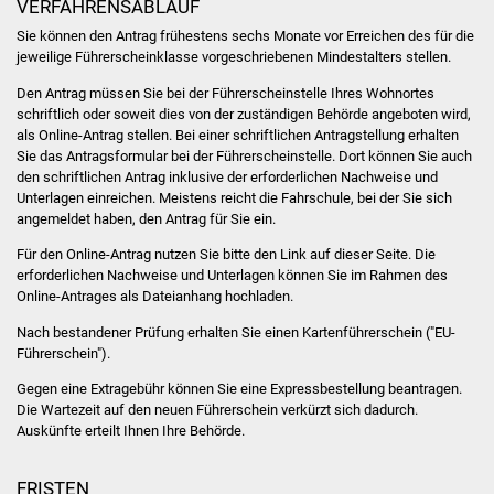
VERFAHRENSABLAUF
Volkshochschule
Sie können den Antrag frühestens sechs Monate vor Erreichen des für die
jeweilige Führerscheinklasse vorgeschriebenen Mindestalters stellen.
Soziale Einrichtungen
Den Antrag müssen Sie bei der Führerscheinstelle Ihres Wohnortes
Kirchen
schriftlich oder soweit dies von der zuständigen Behörde angeboten wird,
als Online-Antrag stellen. Bei einer schriftlichen Antragstellung erhalten
Sie das Antragsformular bei der Führerscheinstelle. Dort können Sie auch
Lokale Agenda
den schriftlichen Antrag inklusive der erforderlichen Nachweise und
Unterlagen einreichen. Meistens reicht die Fahrschule, bei der Sie sich
Jugendhaus
angemeldet haben, den Antrag für Sie ein.
Für den Online-Antrag nutzen Sie bitte den Link auf dieser Seite. Die
Fachteam Jugend
erforderlichen Nachweise und Unterlagen können Sie im Rahmen des
Online-Antrages als Dateianhang hochladen.
Kinder- und
Nach bestandener Prüfung erhalten Sie einen Kartenführerschein ("EU-
Familienzentrum
Führerschein").
Gegen eine Extragebühr können Sie eine Expressbestellung bea
n
tragen.
Stadtwerke
Die Wartezeit auf den neuen Führerschein verkürzt sich dadurch.
Auskünfte erteilt Ihnen Ihre Behörde.
Suenergie
FRISTEN