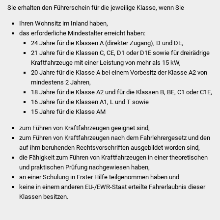
Sie erhalten den Führerschein für die jeweilige Klasse, wenn Sie
Was erledige ich wo
Ihren Wohnsitz im Inland haben,
das erforderliche Mindestalter erreicht haben
:
Dienstleistungen
24 Jahre für die Klassen A (direkter Zugang), D und DE,
21 Jahre für die Klassen C, CE, D1 oder D1E sowie für dreirädrige
Kraftfahrzeuge mit einer Leistung von mehr als 15 kW,
Lebenslagen
20 Jahre für die Klasse A bei einem Vorbesitz der Klasse A2 von
mindestens 2 Jahren,
Formulare
18 Jahre für die Klasse A2 und für die Klassen B, BE, C1 oder C1E,
16 Jahre für die Klassen A1, L und T sowie
Bürgerinfos
15 Jahre für die Klasse AM
zum Führen von Kraftfahrzeugen geeignet sind,
Bildung
zum Führen von Kraftfahrzeugen nach dem Fahrlehrergesetz und den
auf ihm beruhenden Rechtsvorschriften ausgebildet worden sind,
Schulen
die Fähigkeit zum Führen von Kraftfahrzeugen in einer theoretischen
und praktischen Prüfung nachgewiesen haben,
an einer Schulung in Erster Hilfe teilgenommen haben und
Kindergärten
keine in einem anderen EU-/EWR-Staat erteilte Fahrerlaubnis dieser
Klassen besitzen.
Kolping-Musikschule