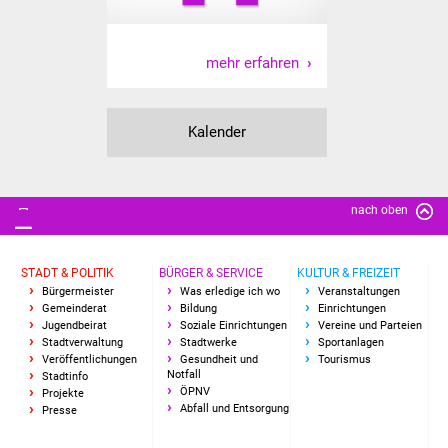
IKG Auen
mehr erfahren
Ausschreibungen
Öffentliche
Kalender
Ausschreibung
Europaweite
nach oben
Ausschreibung
Beschränkte
STADT & POLITIK
BÜRGER & SERVICE
KULTUR & FREIZEIT
Ausschreibung
Bürgermeister
Was erledige ich wo
Veranstaltungen
Gemeinderat
Bildung
Einrichtungen
Jugendbeirat
Soziale Einrichtungen
Vereine und Parteien
Freihändige Vergabe
Stadtverwaltung
Stadtwerke
Sportanlagen
Veröffentlichungen
Gesundheit und
Tourismus
Notfall
Stadtinfo
Gewerbeverzeichnis
ÖPNV
Projekte
Abfall und Entsorgung
Presse
Gewerbe - Selbsteintrag