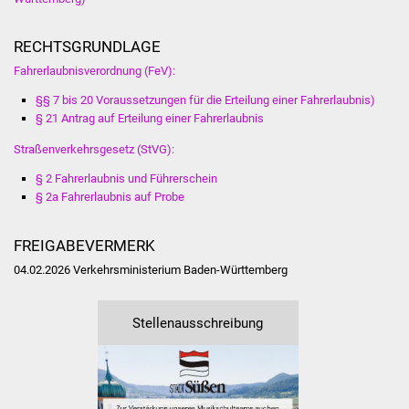
Vereine und Parteien
RECHTSGRUNDLAGE
Selbsteintrag Vereine
Fahrerlaubnisverordnung (FeV):
§§ 7 bis 20 Voraussetzungen für die Erteilung einer Fahrerlaubnis)
Beirat Süßener Vereine
§ 21 Antrag auf Erteilung einer Fahrerlaubnis
Straßenverkehrsgesetz (StVG):
Sportanlagen
§ 2 Fahrerlaubnis und Führerschein
Tourismus
§ 2a Fahrerlaubnis auf Probe
Erlebnisregion
FREIGABEVERMERK
Schwäbischer Albtrauf
04.02.2026
Verkehrsministerium Baden-Württemberg
Route der
Stellenausschreibung
Industriekultur
Lebenslagen