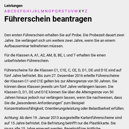
Leistungen
A
B
C
D
E
F
G
H
I
J
K
L
M
N
O
P
Q
R
S
T
U
V
W
X
Y
Z
Stadtverwaltung
Führerschein beantragen
Ansprechpartner
Den ersten Führerschein erhalten Sie auf Probe. Die Probezeit dauert zwei
Behördenwegweiser
Jahre.
Sie verlängert sich um weitere zwei Jahre, wenn Sie an einem
Aufbauseminar teilnehmen mü
s
sen.
Stellenangebote
Für die Klassen A, A1, A2, AM, B, BE, L und T erhalten Sie einen
unbefristeten Führerschein.
Kontakt
Führerscheine für die Klassen C1, C1E, C, CE, D, D1, DE und D1E sind auf
fünf Jahre befristet. Bis zum 27. Dezember 2016 erteilte Führerscheine
Veröffentlichungen
der Klassen C1 und C1E gelten bis zur Altersgrenze von 50 Jahren. Sie
können diese Klassen jeweils um fünf Jahre verlängern lassen.
Die
Klassen D, D1, DE und D1E können Sie über die Altersgrenze von 50
Ortsrecht
Jahren hinaus jedoch nur verlängern la
s
sen, wenn Sie nachweisen, dass
Sie die „besonderen Anforderu
n
gen“ zum Beispiel
FNP / Bebauungspläne
Konzentrationsfähigkeit, Orientierungsleistung oder Belastbarkeit erfüllen.
Achtung:
Ab dem 19. Januar 2013 ausgestellte Kartenführersche
i
ne sind
Wahlen
auf 15 Jahre befristet. Die Befristung betrifft nur die Pla
s
tikkarte. Sie
muss alle 15 Jahre erneuert werden. Regelmäßige ärztliche