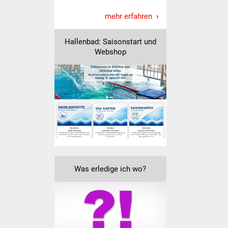
Freundeskreis Asyl
mehr erfahren
Ukraine-Hilfe
Hallenbad: Saisonstart und
Webshop
Wohnen
Bauen in Süßen
Wohnimmobilien +
Baugrundstücke
Wirtschaft
Was erledige ich wo?
Haushalt & Infos
Wirtschaftsförderung
Gewerbeimmobilien