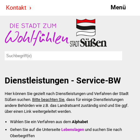
Menü
Kontakt
Stadt & Politik
Bürgermeister
Reden
Gemeinderat
Dienstleistungen - Service-BW
Ausschüsse
Hier können Sie gezielt nach Dienstleistungen und Verfahren der Stadt
Ratsinformationssystem
Süßen suchen.
Bitte beachten Sie
, dass für einige Dienstleistungen
andere Behörden wie z.B. das Landratsamt zuständig sind und Sie ggf.
Jugendbeirat
über einen Link weitergeleitet werden.
Wählen Sie ein Verfahren aus dem
Alphabet
Summerrockfestival
Gehen Sie auf die Unterseite
Lebenslagen
und suchen Sie nach
Oberbegriffen
Hallenbadparty