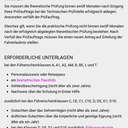
NETZMonitor
Sie müssen die theoretische Prüfung binnen zwölf Monaten nach Eingang
Ihres Prüfauftrags bei der Technischen Prüfstelle erfolgreich ablegen.
Gesundheit und Notfall
Ansonsten verfällt der Prüfauftrag.
Gleiches gilt, wenn Sie die praktische Prüfung nicht binnen zwölf Monaten
Ärzte und Apotheken
nach der erfolgreich abgelegten theoretischen Prüfung bestehen. Nach
Verfall des Prüfauftrags müssen Sie einen neuen Antrag auf Erteilung der
Pflege von Angehörigen
Fahrerlaubnis stellen.
Hitzewarnung / UV-
ERFORDERLICHE UNTERLAGEN
Index
bei den Führerscheinklassen A, A1, A2, AM, B, BE, L und T:
Personalausweis oder Reisepass
ÖPNV
ein
biometrisches Passfoto
Sehtestbescheinigung (nicht älter als zwei Jahre)
Bürgerbus (MOBS)
Nachweis über die Schulung in Erster Hilfe
zusätzlich bei den Führerscheinklassen C, CE, C1, C1E, D, DE, D1, D1E:
Abfall und Entsorgung
Gutachten über das Sehvermögen (nicht älter als zwei Jahre)
ärztliches Gutachten über die körperliche und geistige Eignung (nicht
Kultur & Freizeit
älter als ein Jahr)
bei den Klassen D, DE, D1 und D1E zusätzlich:
Führungszeugnis