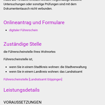
Stadtinfo
Untersuchungen oder sonstige Prüfungen sind mit dem
Dokumententausch nicht verbunden.
Jubiläumsjahr 2021
Onlineantrag und Formulare
Partnerstädte
digitaler Führerschein
Projekte
Zuständige Stelle
Schulentwicklung Bizet
die Führerscheinstelle Ihres Wohnortes
Sanierung Hallenbad
Führerscheinstelle ist,
wenn Sie in einem Stadtkreis wohnen: die Stadtverwaltung
Sanierung Bizethalle
wenn Sie in einem Landkreis wohnen: das Landratsamt
Führerscheinstelle [Landratsamt Göppingen]
Ortsentwicklung
Leistungsdetails
Presse
VORAUSSETZUNGEN
Bürger & Service