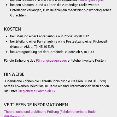
Veranstaltungen
bei den Klassen D und D1 kann die zuständige Stelle weitere
Unterlagen verlangen, zum Beispiel ein medizinisch-psychologisches
Stadtfest
Gutachten
Ostermarkt
KOSTEN
bei Erteilung einer Fahrerlaubnis auf Probe: 45,90 EUR
Einrichtungen
bei Erteilung einer Fahrerlaubnis ohne Festsetzung einer Probezeit
(Klassen AM, L, T): 45,10 EUR
Hallenbad
bei Antragstellung bei der Gemeinde: zusätzlich 5,10 EUR
Für die Einholung des
Führungszeugnisses
entstehen weitere Kosten.
Stadtbücherei
HINWEISE
Stadtarchiv
Jugendliche können die Fahrerlaubnis für die Klassen B und BE (Pkw)
bereits erwerben, bevor sie 18 Jahre alt sind. Informationen dazu finden
Zehntscheuer
Sie unter "
Begleitetes Fahren ab 17
".
Bürgerhaus
VERTIEFENDE INFORMATIONEN
Kulturhalle
Theoretische und praktische Prüfung (Fahrlehrerverband Baden-
Württemberg)