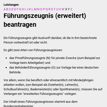
Leistungen
A
B
C
D
E
F
G
H
I
J
K
L
M
N
O
P
Q
R
S
T
U
V
W
X
Y
Z
Stadtverwaltung
Führungszeugnis (erweitert)
Ansprechpartner
beantragen
Behördenwegweiser
Ein Führungszeugnis gibt Auskunft darüber, ob die in ihm bezeichnete
Person vorbestraft ist oder nicht.
Stellenangebote
Es gibt zwei Arten von Führungszeugnissen:
Kontakt
das Privatführungszeugnis (N) für private Zwecke
(zum Beispiel zur
Vorlage beim Arbeitgeber
) und
Veröffentlichungen
das Behördenführungszeugnis (O) zur Vorlage bei einer deutschen
Behörde.
Ortsrecht
Vor allem, wenn Sie beruflich oder ehrenamtlich mit Minderjährigen
arbeiten wollen
, zum Beispiel als Erzieher(in), Lehrer(in),
FNP / Bebauungspläne
Schulbusfahrer(in), Bademeister(in) oder Sporttrainer(in)
, müssen Sie auf
Verlangen ein "erweitertes Führungszeugnis" vorlegen.
Wahlen
Der Inhalt eines Führungszeugnisses stammt aus dem
Bundeszentralregister.