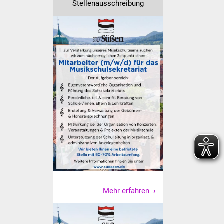
Stellenausschreibung
Freundeskreis Asyl
Ukraine-Hilfe
Wohnen
Bauen in Süßen
Wohnimmobilien +
Baugrundstücke
Wirtschaft
Haushalt & Infos
Wirtschaftsförderung
Mehr erfahren
Gewerbeimmobilien