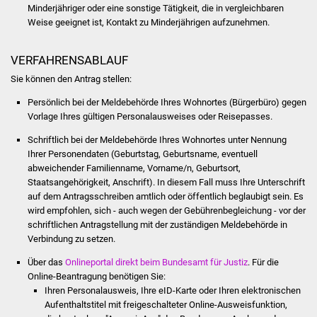
Volkshochschule
Minderjähriger oder eine sonstige Tätigkeit, die in vergleichbaren
Weise geeignet ist, Kontakt zu Minderjährigen aufzunehmen.
Soziale Einrichtungen
VERFAHRENSABLAUF
Kirchen
Sie können den Antrag stellen:
Persönlich bei der Meldebehörde Ihres Wohnortes (Bürgerbüro) gegen
Lokale Agenda
Vorlage Ihres gültigen Personalausweises oder Reisepasses.
Jugendhaus
Schriftlich bei der Meldebehörde Ihres Wohnortes unter Nennung
Ihrer Personendaten
(Geburtstag, Geburtsname, eventuell
abweichender Familienname, Vorname/n, Geburtsort,
Fachteam Jugend
Staatsangehörigkeit, Anschrift)
. In diesem Fall muss Ihre Unterschrift
auf dem Antragsschreiben amtlich oder öffentlich beglaubigt sein. Es
Kinder- und
wird empfohlen, sich - auch wegen der Gebührenbegleichung - vor der
Familienzentrum
schriftlichen Antragstellung mit der zuständigen Meldebehörde in
Verbindung zu setzen.
Stadtwerke
Über das
Onlineportal direkt beim Bundesamt für Justiz
. Für die
Online-Beantragung benötigen Sie:
Suenergie
Ihren Personalausweis, Ihre eID-Karte oder Ihren elektronischen
Aufenthaltstitel mit freigeschalteter Online-Ausweisfunktion,