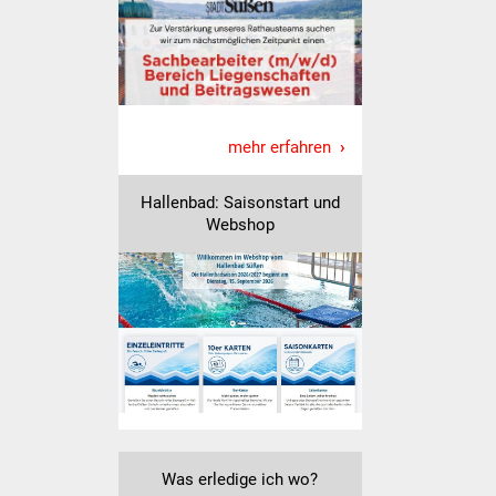
IKG Auen
Ausschreibungen
Öffentliche
mehr erfahren
Ausschreibung
Hallenbad: Saisonstart und
Europaweite
Webshop
Ausschreibung
Beschränkte
Ausschreibung
Freihändige Vergabe
Gewerbeverzeichnis
Gewerbe - Selbsteintrag
Was erledige ich wo?