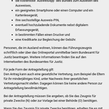
die kostenlose "AusweisApp" des Bundes zum Auslesen des
NETZMonitor
Ausweises,
ein geeignetes Smartphone oder einen Computer und ein
Gesundheit und Notfall
Kartenlesegerät,
Ihre sechsstellige
Ausweis-PIN,
Ärzte und Apotheken
eventuell hochzuladende Dokumente nebst digitalem
Erfassungsgerät,
in bestimmten Fällen einen Drucker und
Pflege von Angehörigen
eine Kreditkarte zur Begleichung der Gebühr.
Hitzewarnung / UV-
Personen, die im Ausland wohnen, können das Führungszeugnis
schriftlich oder über das Onlineportal unmittelbar beim Bundesamt für
Index
Justiz beantragen. Weitere Informationen finden Sie auf
den
Internetseiten des
Bundesamtes für Justiz.
ÖPNV
Für jede Form der Antragstellung gilt:
Den Antrag kann auch eine gesetzliche Vertretung
, zum Beispiel die Eltern
Bürgerbus (MOBS)
für ihr minderjähriges Kind,
unter Nachweis ihrer gesetzlichen
Vertretungsmacht
stellen. Dagegen können Sie keine andere Person zur
Abfall und Entsorgung
Antragstellung bevollmächtigen.
Bei der Antragstellung müssen Sie angeben, ob Sie das Zeugnis für
Kultur & Freizeit
private Zwecke (N) oder zur Vorlage bei einer Behörde (O) benötigen.
Wenn Sie das Zeugnis für private Zwecke benötigen, erhalten Sie es mit