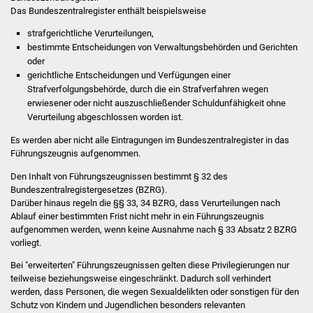
Das Bundeszentralregister enthält beispielsweise
Stadtinfo
strafgerichtliche Verurteilungen,
Jubiläumsjahr 2021
bestimmte Entscheidungen von Verwaltungsbehörden und Gerichten
oder
gerichtliche Entscheidungen und Verfügungen einer
Partnerstädte
Strafverfolgungsbehörde, durch die ein Strafverfahren wegen
erwiesener oder nicht auszuschließender Schuldunfähigkeit ohne
Projekte
Verurteilung abgeschlossen worden ist.
Es werden aber nicht alle Eintragungen im Bundeszentralregister in das
Schulentwicklung Bizet
Führungszeugnis aufgenommen.
Sanierung Hallenbad
Den Inhalt von Führungszeugnissen bestimmt § 32 des
Bundeszentralregistergesetzes (BZRG).
Darüber hinaus regeln die §§ 33, 34 BZRG, dass Verurteilungen nach
Sanierung Bizethalle
Ablauf einer bestimmten Frist nicht mehr in ein Führungszeugnis
aufgenommen werden, wenn keine Ausnahme nach § 33 Absatz 2 BZRG
Ortsentwicklung
vorliegt.
Bei "erweiterten" Führungszeugnissen gelten diese Privilegierungen nur
Presse
teilweise beziehungsweise eingeschränkt. Dadurch soll verhindert
werden, dass Personen, die wegen Sexualdelikten oder sonstigen für den
Schutz von Kindern und Jugendlichen besonders relevanten
Bürger & Service