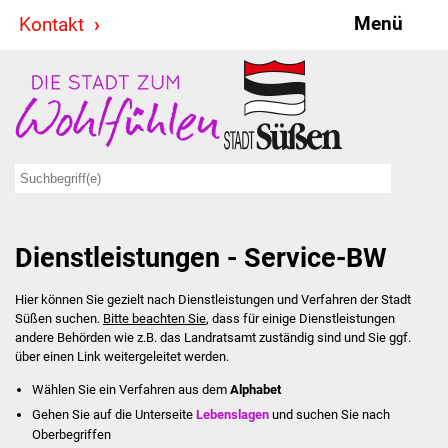
Menü
Kontakt
Stadt & Politik
Bürgermeister
Reden
Gemeinderat
Dienstleistungen - Service-BW
Ausschüsse
Hier können Sie gezielt nach Dienstleistungen und Verfahren der Stadt
Ratsinformationssystem
Süßen suchen.
Bitte beachten Sie
, dass für einige Dienstleistungen
andere Behörden wie z.B. das Landratsamt zuständig sind und Sie ggf.
Jugendbeirat
über einen Link weitergeleitet werden.
Wählen Sie ein Verfahren aus dem
Alphabet
Summerrockfestival
Gehen Sie auf die Unterseite
Lebenslagen
und suchen Sie nach
Oberbegriffen
Hallenbadparty