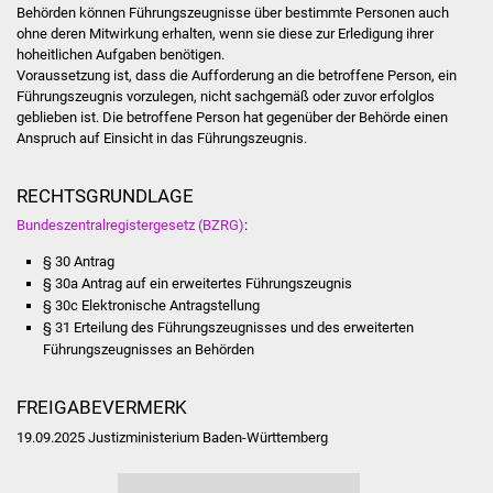
Senioren
Behörden können Führungszeugnisse über bestimmte Personen auch
ohne deren Mitwirkung erhalten, wenn sie diese zur Erledigung ihrer
Stadtseniorenrat
hoheitlichen Aufgaben benötigen.
Voraussetzung ist, dass die Aufforderung an die betroffene Person, ein
Führungszeugnis vorzulegen, nicht sachgemäß oder zuvor erfolglos
Sommerwochen für
geblieben ist. Die betroffene Person hat gegenüber der Behörde einen
Ältere
Anspruch auf Einsicht in das Führungszeugnis.
Seniorenwohn- und
RECHTSGRUNDLAGE
Pflegeheim
Bundeszentralregistergesetz (BZRG)
:
§ 30 Antrag
Familien
§ 30a Antrag auf ein erweitertes Führungszeugnis
§ 30c Elektronische Antragstellung
Familientreff
§ 31 Erteilung des Führungszeugnisses und des erweiterten
Führungszeugnisses an Behörden
Kinder und Jugendliche
FREIGABEVERMERK
Schülerferienprogramm
19.09.2025 Justizministerium Baden-Württemberg
Migration und Integration