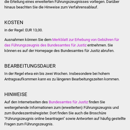
die Erteilung eines erweiterten Führungszeugnisses vorliegen. Darüber
hinaus beachten Sie die Hinweise zum Verfahrensablauf.
Vereine und Parteien
Selbsteintrag Vereine
KOSTEN
in der Regel: EUR 13,00.
Beirat Süßener Vereine
Ausnahmen können Sie dem
Merkblatt zur Erhebung von Gebühren für
das Führungszeugnis des Bundesamtes für Justiz
entnehmen. Sie
Sportanlagen
können es auf der Homepage des Bundesamtes für Justiz abrufen.
Tourismus
BEARBEITUNGSDAUER
In der Regel etwa ein bis zwei Wochen.
Insbesondere bei hohem
Erlebnisregion
Antragsaufkommen kann es zu längeren Bearbeitungszeiten kommen.
Schwäbischer Albtrauf
HINWEISE
Route der
Auf den Internetseiten des
Bundesamtes für Justiz
finden Sie
Industriekultur
weitergehende Informationen zum (erweiterten) Führungszeugnis und
zum Bundeszentralregister. Dort finden Sie auch
die Broschüre
Lebenslagen
"Führungszeugnis online beantragen" sowie Antworten auf
häufig gestellte
Fragen zum Führungszeugnis.