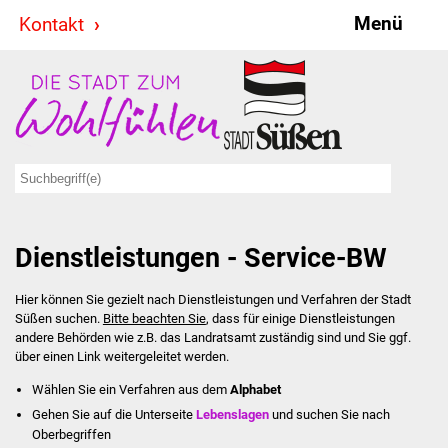
Menü
Kontakt
Stadt & Politik
Bürgermeister
Reden
Gemeinderat
Dienstleistungen - Service-BW
Ausschüsse
Hier können Sie gezielt nach Dienstleistungen und Verfahren der Stadt
Ratsinformationssystem
Süßen suchen.
Bitte beachten Sie
, dass für einige Dienstleistungen
andere Behörden wie z.B. das Landratsamt zuständig sind und Sie ggf.
Jugendbeirat
über einen Link weitergeleitet werden.
Wählen Sie ein Verfahren aus dem
Alphabet
Summerrockfestival
Gehen Sie auf die Unterseite
Lebenslagen
und suchen Sie nach
Oberbegriffen
Hallenbadparty