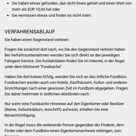
Sie haben etwas gefunden, das nicht Ihnen gehört und einen Wert von
Stadtinfo
mehr als EUR 10,00 hat oder
Sie vermissen etwas und finden es nicht mehr.
Jubiläumsjahr 2021
VERFAHRENSABLAUF
Partnerstädte
Sie haben einen Gegenstand verloren:
Projekte
Fragen Sie zunächst dort nach, wo Sie den Gegenstand verloren haben
Bei Verkehrsunternehmen wenden Sie sich direkt an den jeweiligen
Fahrgast-Service. Die Kontaktdaten finden Sie im Internet, in der Regel
Schulentwicklung Bizet
unter dem Stichwort "Fundsache".
Sanierung Hallenbad
Haben Sie dort keinen Erfolg, wenden Sie sich an das örtliche Fundbüro.
Fundsachen werden auch von Hotels, Kaufhäusern, Kultur- und anderen
Einrichtungen nach einer gewissen Zeit im Fundbüro abgegeben. Fragen
Sanierung Bizethalle
Sie daher mehrmals in zeitlichen Abständen nach.
Nur wenn eine Fundsache Hinweise auf den Eigentümer oder Besitzer
Ortsentwicklung
(Name, Geburtsdatum, Anschrift) aufweist, erhalten Sie eine
Benachrichtigung.
Presse
In der Regel muss die verlierende Person gegenüber der Finderin, dem
Finder oder dem Fundbüro einen Eigentumsnachweis erbringen, zum
Bürger & Service