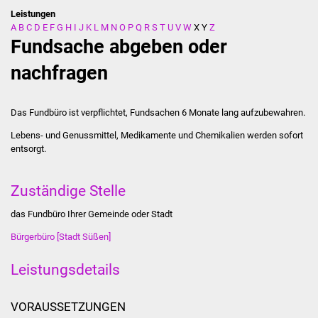
Leistungen
A
B
C
D
E
F
G
H
I
J
K
L
M
N
O
P
Q
R
S
T
U
V
W
X
Y
Z
Stadtverwaltung
Fundsache abgeben oder
Ansprechpartner
nachfragen
Behördenwegweiser
Das Fundbüro ist verpflichtet, Fundsachen 6 Monate lang aufzubewahren.
Stellenangebote
Lebens- und Genussmittel, Medikamente und Chemikalien werden sofort
entsorgt.
Kontakt
Zuständige Stelle
Veröffentlichungen
das Fundbüro Ihrer Gemeinde oder Stadt
Ortsrecht
Bürgerbüro [Stadt Süßen]
FNP / Bebauungspläne
Leistungsdetails
Wahlen
VORAUSSETZUNGEN