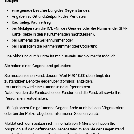
Beispiel
eine genaue Beschreibung des Gegenstandes,
Was erledige ich wo
Angaben zu Ort und Zeitpunkt des Verlustes,
Kaufbeleg, Kaufvertrag,
Dienstleistungen
bei Mobilgeräten die IMEI-Nr. des Gerätes oder die Nummer der SIM-
Karte (beide in den Kaufunterlagen nachzulesen),
Lebenslagen
bei Kameras die Seriennummer oder
bei Fahrrädern die Rahmennummer oder Codierung.
Formulare
Eine Abholung durch Dritte ist mit Ausweis und Vollmacht möglich.
Sie haben einen Gegenstand gefunden:
Bürgerinfos
Sie müssen einen Fund, dessen Wert EUR 10,00 übersteigt, der
Bildung
zuständigen Behörde gegenüber (formlos) anzeigen.
Im Fundbüro wird eine Fundanzeige aufgenommen.
Dabei werden die Fundsache, der Fundort und die Fundzeit sowie Ihre
Schulen
Personalien festgehalten.
Häufig können Sie gefundene Gegenstände auch bei den Bürgerämtern
Kindergärten
oder bei der Polizei abgeben. Informieren Sie sich vorab.
Kolping-Musikschule
Meldet sich der Besitzer nicht innerhalb von 6 Monaten, haben Sie
Anspruch auf den gefundenen Gegenstand. Wenn Sie den Gegenstand