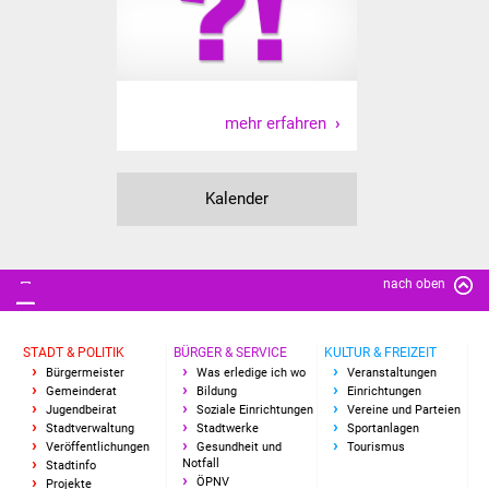
Freundeskreis Asyl
Ukraine-Hilfe
mehr erfahren
Wohnen
Bauen in Süßen
Kalender
Wohnimmobilien +
Baugrundstücke
nach oben
Wirtschaft
STADT & POLITIK
BÜRGER & SERVICE
KULTUR & FREIZEIT
Haushalt & Infos
Bürgermeister
Was erledige ich wo
Veranstaltungen
Gemeinderat
Bildung
Einrichtungen
Jugendbeirat
Soziale Einrichtungen
Vereine und Parteien
Wirtschaftsförderung
Stadtverwaltung
Stadtwerke
Sportanlagen
Veröffentlichungen
Gesundheit und
Tourismus
Gewerbeimmobilien
Notfall
Stadtinfo
ÖPNV
Projekte