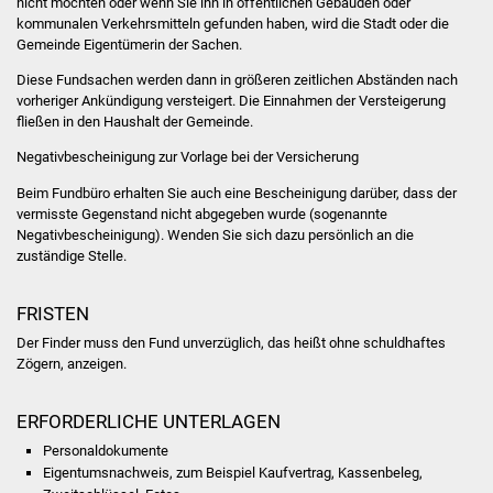
nicht möchten oder wenn Sie ihn in öffentlichen Gebäuden oder
Volkshochschule
kommunalen Verkehrsmitteln gefunden haben, wird die Stadt oder die
Gemeinde Eigentümerin der Sachen.
Soziale Einrichtungen
Diese Fundsachen werden dann in größeren zeitlichen Abständen nach
vorheriger Ankündigung versteigert. Die Einnahmen der Versteigerung
Kirchen
fließen in den Haushalt der Gemeinde.
Negativbescheinigung zur Vorlage bei der Versicherung
Lokale Agenda
Beim Fundbüro erhalten Sie auch eine Bescheinigung darüber, dass der
vermisste Gegenstand nicht abgegeben wurde (sogenannte
Jugendhaus
Negativbescheinigung). Wenden Sie sich dazu persönlich an die
zuständige Stelle.
Fachteam Jugend
FRISTEN
Kinder- und
Der Finder muss den Fund unverzüglich, das heißt ohne schuldhaftes
Familienzentrum
Zögern, anzeigen.
Stadtwerke
ERFORDERLICHE UNTERLAGEN
Suenergie
Personaldokumente
Eigentumsnachweis, zum Beispiel Kaufvertrag, Kassenbeleg,