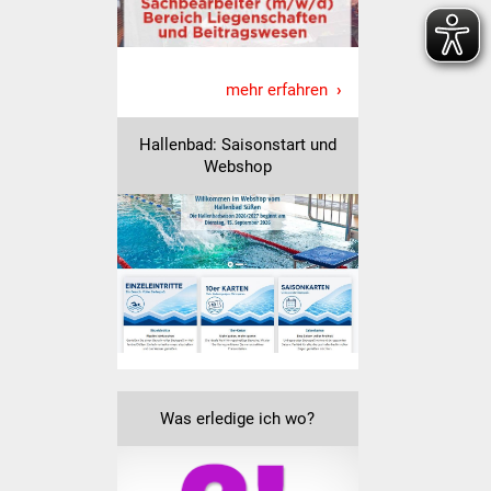
Senioren
Stadtseniorenrat
mehr erfahren
Sommerwochen für
Ältere
Hallenbad: Saisonstart und
Webshop
Seniorenwohn- und
Pflegeheim
Familien
Familientreff
Kinder und Jugendliche
Schülerferienprogramm
Was erledige ich wo?
Migration und Integration