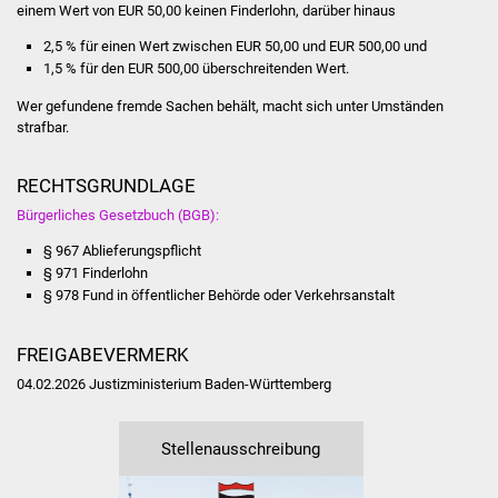
Veranstaltungen
einem Wert von EUR 50,00 keinen Finderlohn, darüber hinaus
2,5 % für einen Wert zwischen EUR 50,00 und EUR 500,00 und
Stadtfest
1,5 % für den EUR 500,00 überschreitenden Wert.
Wer gefundene fremde Sachen behält, macht sich unter Umständen
Ostermarkt
strafbar.
Einrichtungen
RECHTSGRUNDLAGE
Hallenbad
Bürgerliches Gesetzbuch (BGB):
§ 967 Ablieferungspflicht
Stadtbücherei
§ 971 Finderlohn
§ 978 Fund in öffentlicher Behörde oder Verkehrsanstalt
Stadtarchiv
FREIGABEVERMERK
Zehntscheuer
04.02.2026 Justizministerium Baden-Württemberg
Bürgerhaus
Stellenausschreibung
Kulturhalle