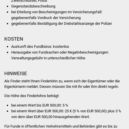
Zweitschlüssel, Fotos
NETZMonitor
Gegenstandsbeschreibung
bei Erteilung von Bescheinigungen im Versicherungsfall:
Gesundheit und Notfall
gegebenenfalls Vordruck der Versicherung
gegebenenfalls Bestätigung der Diebstahlsanzeige der Polizei
Ärzte und Apotheken
KOSTEN
Pflege von Angehörigen
Auskunft des Fundbüros: kostenlos
Herausgabe von Fundsachen oder Negativbescheinigungen:
Hitzewarnung / UV-
Verwaltungsgebühr in unterschiedlicher Höhe
Index
HINWEISE
ÖPNV
Als Finder steht Ihnen Finderlohn zu, wenn sich der Eigentümer oder die
Eigentümerin meldet. Diesen müssen Sie mit ihr oder ihm direkt regeln.
Bürgerbus (MOBS)
Die Höhe des Finderlohns beträgt:
Abfall und Entsorgung
bei einem Wert bis EUR 500,00: 5 %
bei einem Wert über EUR 500,00: 25 € (5 % von EUR 500,00) plus 3 %
von dem über EUR 500,00 hinausgehenden Wert.
Kultur & Freizeit
Für Funde in öffentlichen Verkehrsmitteln und Behörden gibt es bis zu