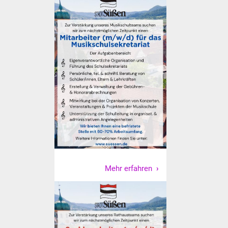
Vereine und Parteien
Selbsteintrag Vereine
Beirat Süßener Vereine
Sportanlagen
Tourismus
Erlebnisregion
Schwäbischer Albtrauf
Mehr erfahren
Route der
Industriekultur
Lebenslagen