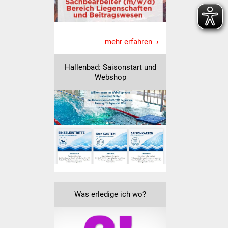
Senioren
Stadtseniorenrat
mehr erfahren
Sommerwochen für
Ältere
Hallenbad: Saisonstart und
Webshop
Seniorenwohn- und
Pflegeheim
Familien
Familientreff
Kinder und Jugendliche
Schülerferienprogramm
Was erledige ich wo?
Migration und Integration