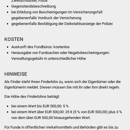
Zweitschlüssel, Fotos
NETZMonitor
Gegenstandsbeschreibung
bei Erteilung von Bescheinigungen im Versicherungsfall:
Gesundheit und Notfall
gegebenenfalls Vordruck der Versicherung
gegebenenfalls Bestätigung der Diebstahlsanzeige der Polizei
Ärzte und Apotheken
KOSTEN
Pflege von Angehörigen
Auskunft des Fundbüros: kostenlos
Herausgabe von Fundsachen oder Negativbescheinigungen:
Hitzewarnung / UV-
Verwaltungsgebühr in unterschiedlicher Höhe
Index
HINWEISE
ÖPNV
Als Finder steht Ihnen Finderlohn zu, wenn sich der Eigentümer oder die
Eigentümerin meldet. Diesen müssen Sie mit ihr oder ihm direkt regeln.
Bürgerbus (MOBS)
Die Höhe des Finderlohns beträgt:
Abfall und Entsorgung
bei einem Wert bis EUR 500,00: 5 %
bei einem Wert über EUR 500,00: 25 € (5 % von EUR 500,00) plus 3 %
von dem über EUR 500,00 hinausgehenden Wert.
Kultur & Freizeit
Für Funde in öffentlichen Verkehrsmitteln und Behörden gibt es bis zu