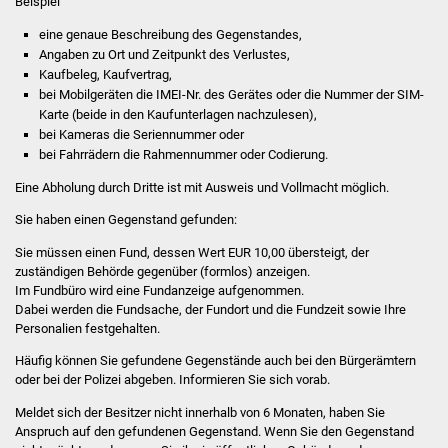
Beispiel
eine genaue Beschreibung des Gegenstandes,
Was erledige ich wo
Angaben zu Ort und Zeitpunkt des Verlustes,
Kaufbeleg, Kaufvertrag,
Dienstleistungen
bei Mobilgeräten die IMEI-Nr. des Gerätes oder die Nummer der SIM-
Karte (beide in den Kaufunterlagen nachzulesen),
Lebenslagen
bei Kameras die Seriennummer oder
bei Fahrrädern die Rahmennummer oder Codierung.
Formulare
Eine Abholung durch Dritte ist mit Ausweis und Vollmacht möglich.
Sie haben einen Gegenstand gefunden:
Bürgerinfos
Sie müssen einen Fund, dessen Wert EUR 10,00 übersteigt, der
Bildung
zuständigen Behörde gegenüber (formlos) anzeigen.
Im Fundbüro wird eine Fundanzeige aufgenommen.
Dabei werden die Fundsache, der Fundort und die Fundzeit sowie Ihre
Schulen
Personalien festgehalten.
Häufig können Sie gefundene Gegenstände auch bei den Bürgerämtern
Kindergärten
oder bei der Polizei abgeben. Informieren Sie sich vorab.
Kolping-Musikschule
Meldet sich der Besitzer nicht innerhalb von 6 Monaten, haben Sie
Anspruch auf den gefundenen Gegenstand. Wenn Sie den Gegenstand