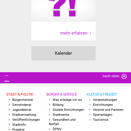
Freundeskreis Asyl
Ukraine-Hilfe
mehr erfahren
Wohnen
Bauen in Süßen
Kalender
Wohnimmobilien +
Baugrundstücke
nach oben
Wirtschaft
STADT & POLITIK
BÜRGER & SERVICE
KULTUR & FREIZEIT
Haushalt & Infos
Bürgermeister
Was erledige ich wo
Veranstaltungen
Gemeinderat
Bildung
Einrichtungen
Jugendbeirat
Soziale Einrichtungen
Vereine und Parteien
Wirtschaftsförderung
Stadtverwaltung
Stadtwerke
Sportanlagen
Veröffentlichungen
Gesundheit und
Tourismus
Gewerbeimmobilien
Notfall
Stadtinfo
ÖPNV
Projekte