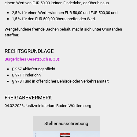
Veranstaltungen
einem Wert von EUR 50,00 keinen Finderlohn, darüber hinaus
2,5 % für einen Wert zwischen EUR 50,00 und EUR 500,00 und
Stadtfest
1,5 % für den EUR 500,00 überschreitenden Wert.
Wer gefundene fremde Sachen behält, macht sich unter Umständen
Ostermarkt
strafbar.
Einrichtungen
RECHTSGRUNDLAGE
Hallenbad
Bürgerliches Gesetzbuch (BGB):
§ 967 Ablieferungspflicht
Stadtbücherei
§ 971 Finderlohn
§ 978 Fund in öffentlicher Behörde oder Verkehrsanstalt
Stadtarchiv
FREIGABEVERMERK
Zehntscheuer
04.02.2026 Justizministerium Baden-Württemberg
Bürgerhaus
Stellenausschreibung
Kulturhalle