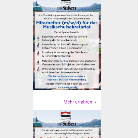
Vereine und Parteien
Selbsteintrag Vereine
Beirat Süßener Vereine
Sportanlagen
Tourismus
Erlebnisregion
Schwäbischer Albtrauf
Mehr erfahren
Route der
Industriekultur
Lebenslagen