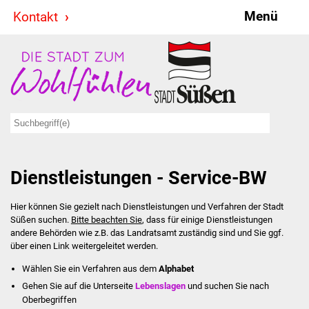
Menü
Kontakt
Stadt & Politik
Bürgermeister
Reden
Gemeinderat
Dienstleistungen - Service-BW
Ausschüsse
Hier können Sie gezielt nach Dienstleistungen und Verfahren der Stadt
Ratsinformationssystem
Süßen suchen.
Bitte beachten Sie
, dass für einige Dienstleistungen
andere Behörden wie z.B. das Landratsamt zuständig sind und Sie ggf.
Jugendbeirat
über einen Link weitergeleitet werden.
Wählen Sie ein Verfahren aus dem
Alphabet
Summerrockfestival
Gehen Sie auf die Unterseite
Lebenslagen
und suchen Sie nach
Oberbegriffen
Hallenbadparty