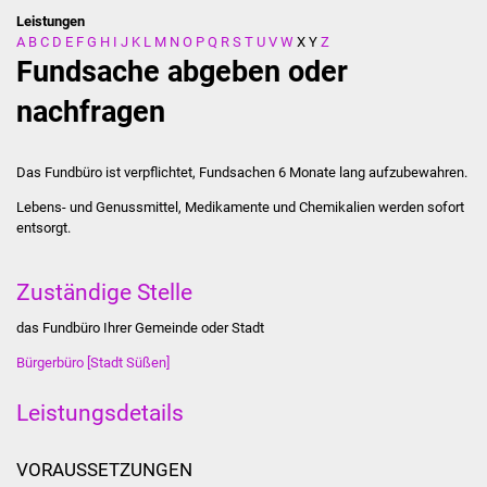
Leistungen
A
B
C
D
E
F
G
H
I
J
K
L
M
N
O
P
Q
R
S
T
U
V
W
X
Y
Z
Stadtverwaltung
Fundsache abgeben oder
Ansprechpartner
nachfragen
Behördenwegweiser
Das Fundbüro ist verpflichtet, Fundsachen 6 Monate lang aufzubewahren.
Stellenangebote
Lebens- und Genussmittel, Medikamente und Chemikalien werden sofort
entsorgt.
Kontakt
Zuständige Stelle
Veröffentlichungen
das Fundbüro Ihrer Gemeinde oder Stadt
Ortsrecht
Bürgerbüro [Stadt Süßen]
FNP / Bebauungspläne
Leistungsdetails
Wahlen
VORAUSSETZUNGEN