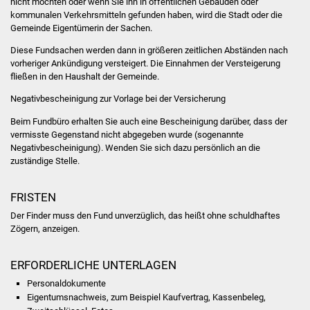
nicht möchten oder wenn Sie ihn in öffentlichen Gebäuden oder
Volkshochschule
kommunalen Verkehrsmitteln gefunden haben, wird die Stadt oder die
Gemeinde Eigentümerin der Sachen.
Soziale Einrichtungen
Diese Fundsachen werden dann in größeren zeitlichen Abständen nach
vorheriger Ankündigung versteigert. Die Einnahmen der Versteigerung
Kirchen
fließen in den Haushalt der Gemeinde.
Negativbescheinigung zur Vorlage bei der Versicherung
Lokale Agenda
Beim Fundbüro erhalten Sie auch eine Bescheinigung darüber, dass der
vermisste Gegenstand nicht abgegeben wurde (sogenannte
Jugendhaus
Negativbescheinigung). Wenden Sie sich dazu persönlich an die
zuständige Stelle.
Fachteam Jugend
FRISTEN
Kinder- und
Der Finder muss den Fund unverzüglich, das heißt ohne schuldhaftes
Familienzentrum
Zögern, anzeigen.
Stadtwerke
ERFORDERLICHE UNTERLAGEN
Suenergie
Personaldokumente
Eigentumsnachweis, zum Beispiel Kaufvertrag, Kassenbeleg,