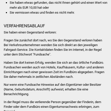
Sie haben etwas gefunden, das nicht Ihnen gehört und einen Wert von
Stadtinfo
mehr als EUR 10,00 hat oder
Sie vermissen etwas und finden es nicht mehr.
Jubiläumsjahr 2021
VERFAHRENSABLAUF
Partnerstädte
Sie haben einen Gegenstand verloren:
Projekte
Fragen Sie zunächst dort nach, wo Sie den Gegenstand verloren haben
Bei Verkehrsunternehmen wenden Sie sich direkt an den jeweiligen
Fahrgast-Service. Die Kontaktdaten finden Sie im Internet, in der Regel
Schulentwicklung Bizet
unter dem Stichwort "Fundsache".
Sanierung Hallenbad
Haben Sie dort keinen Erfolg, wenden Sie sich an das örtliche Fundbüro.
Fundsachen werden auch von Hotels, Kaufhäusern, Kultur- und anderen
Einrichtungen nach einer gewissen Zeit im Fundbüro abgegeben. Fragen
Sanierung Bizethalle
Sie daher mehrmals in zeitlichen Abständen nach.
Nur wenn eine Fundsache Hinweise auf den Eigentümer oder Besitzer
Ortsentwicklung
(Name, Geburtsdatum, Anschrift) aufweist, erhalten Sie eine
Benachrichtigung.
Presse
In der Regel muss die verlierende Person gegenüber der Finderin, dem
Finder oder dem Fundbüro einen Eigentumsnachweis erbringen, zum
Bürger & Service