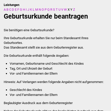
Leistungen
A
B
C
D
E
F
G
H
I
J
K
L
M
N
O
P
Q
R
S
T
U
V
W
X
Y
Z
Stadtverwaltung
Geburtsurkunde beantragen
Ansprechpartner
Sie benötigen eine Geburtsurkunde?
Behördenwegweiser
Ihre Geburtsurkunde erhalten Sie nur beim Standesamt Ihres
Geburtsortes.
Stellenangebote
Das Standesamt stellt sie aus dem Geburtenregister aus.
Die Geburtsurkunde enthält folgende Angaben:
Kontakt
Vornamen, Geburtsname und Geschlecht des Kindes
Veröffentlichungen
Tag, Ort und Uhrzeit der Geburt
Vor- und Familiennamen der Eltern
Ortsrecht
Hinweis: Auf Verlangen werden folgende Angaben nicht aufgenommen:
Geschlecht des Kindes
FNP / Bebauungspläne
Vor- und Familiennamen der Eltern
Beglaubigter Ausdruck aus dem Geburtenregister
Wahlen