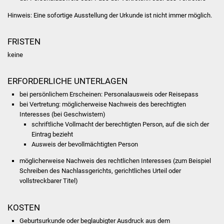
NETZMonitor
Hinweis: Eine sofortige Ausstellung der Urkunde ist nicht immer möglich.
Gesundheit und Notfall
FRISTEN
Ärzte und Apotheken
keine
Pflege von Angehörigen
ERFORDERLICHE UNTERLAGEN
bei persönlichem Erscheinen: Personalausweis oder Reisepass
Hitzewarnung / UV-
bei Vertretung: möglicherweise Nachweis des berechtigten
Index
Interesses (bei Geschwistern)
schriftliche Vollmacht der berechtigten Person, auf die sich der
ÖPNV
Eintrag bezieht
Ausweis der bevollmächtigten Person
Bürgerbus (MOBS)
möglicherweise Nachweis des rechtlichen Interesses (zum Beispiel
Schreiben des Nachlassgerichts, gerichtliches Urteil oder
Abfall und Entsorgung
vollstreckbarer Titel)
Kultur & Freizeit
KOSTEN
Geburtsurkunde oder beglaubigter Ausdruck aus dem