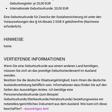
Veranstaltungen
Geburtsregister: je 20,00 EUR
Internationale Geburtsurkunde: 20,00 EUR
Stadtfest
Eine Geburtsurkunde für Zwecke der Sozialversicherung ist unter den
Voraussetzungen des § 64 Absatz 2 SGB X gebührenfrei (Nachweis
Ostermarkt
erforderlich).
Einrichtungen
HINWEISE
keine
Hallenbad
VERTIEFENDE INFORMATIONEN
Stadtbücherei
Wenn Sie eine Geburtsurkunde aus einem anderen Land benötigen,
müssen Sie sich an das jeweilige Geburtsstandesamt im Ausland
Stadtarchiv
wenden.
Besitzen Sie die deutsche Staatsangehörigkeit, kann Ihnen die deutsche
Zehntscheuer
Auslandsvertretung behilflich sein. Informationen dazu finden Sie auf den
Seiten des Auswärtigen Amtes. Ich benötige eine
Personenstandsurkunde (zum
Beispiel
Bürgerhaus
Geburtsurkunde/Sterbeurkunde/Heiratsurkunde) beziehungsweise ein
notarielles/gerichtliches Dokument aus dem Ausland. Wie kann ich diese
Kulturhalle
beschaffen? -
Auswärtiges Amt