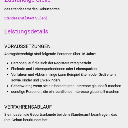
das Standesamt des Geburtsortes
Was erledige ich wo
Standesamt [Stadt Süßen]
Dienstleistungen
Leistungsdetails
Lebenslagen
VORAUSSETZUNGEN
Formulare
Antragsberechtigt sind folgende Personen über 16 Jahre:
Personen, auf die sich der Registereintrag bezieht
Bürgerinfos
Eheleute und Lebenspartnerinnen oder Lebenspartner
Vorfahren und Abkömmlinge (zum Beispiel Eltern oder Großeltern
Bildung
sowie Kinder und Enkelkinder)
Geschwister, wenn sie ein berechtigtes Interesse glaubhaft machen
Schulen
sonstige Personen, die ein rechtliches Interesse glaubhaft machen
Kindergärten
VERFAHRENSABLAUF
Sie müssen die Geburtsurkunde bei dem Standesamt beantragen, das
Kolping-Musikschule
Ihre Geburt beurkundet hat.