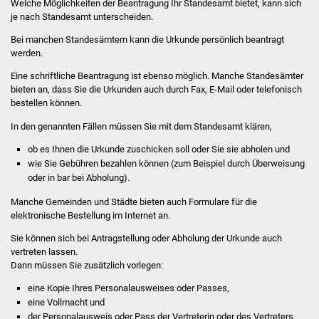
Welche Möglichkeiten der Beantragung Ihr Standesamt bietet, kann sich
Volkshochschule
je nach Standesamt unterscheiden.
Bei manchen Standesämtern kann die Urkunde persönlich beantragt
Soziale Einrichtungen
werden.
Kirchen
Eine schriftliche Beantragung ist ebenso möglich. Manche Standesämter
bieten an, dass Sie die Urkunden auch durch Fax, E-Mail oder telefonisch
bestellen können.
Lokale Agenda
In den genannten Fällen müssen Sie mit dem Standesamt klären,
Jugendhaus
ob es Ihnen die Urkunde zuschicken soll oder Sie sie abholen und
wie Sie Gebühren bezahlen können (zum Beispiel durch Überweisung
Fachteam Jugend
oder in bar bei Abholung).
Manche Gemeinden und Städte bieten auch Formulare für die
Kinder- und
elektronische Bestellung im Internet an.
Familienzentrum
Sie können sich bei Antragstellung oder Abholung der Urkunde auch
vertreten lassen.
Stadtwerke
Dann müssen Sie zusätzlich vorlegen:
eine Kopie Ihres Personalausweises oder Passes,
Suenergie
eine Vollmacht und
der Personalausweis oder Pass der Vertreterin oder des Vertreters