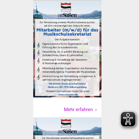
Senioren
Stadtseniorenrat
Sommerwochen für
Ältere
Seniorenwohn- und
Pflegeheim
Familien
Familientreff
Kinder und Jugendliche
Mehr erfahren
Schülerferienprogramm
Migration und Integration