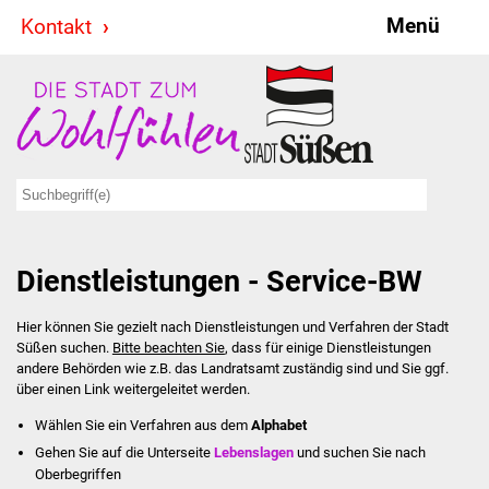
Menü
Kontakt
Stadt & Politik
Bürgermeister
Reden
Gemeinderat
Dienstleistungen - Service-BW
Ausschüsse
Hier können Sie gezielt nach Dienstleistungen und Verfahren der Stadt
Ratsinformationssystem
Süßen suchen.
Bitte beachten Sie
, dass für einige Dienstleistungen
andere Behörden wie z.B. das Landratsamt zuständig sind und Sie ggf.
Jugendbeirat
über einen Link weitergeleitet werden.
Wählen Sie ein Verfahren aus dem
Alphabet
Summerrockfestival
Gehen Sie auf die Unterseite
Lebenslagen
und suchen Sie nach
Oberbegriffen
Hallenbadparty