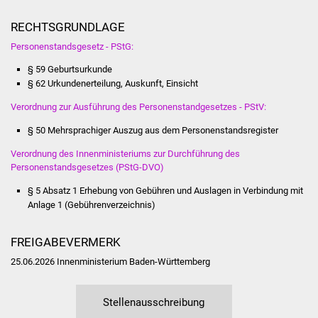
Vereine und Parteien
RECHTSGRUNDLAGE
Personenstandsgesetz - PStG:
Selbsteintrag Vereine
§ 59 Geburtsurkunde
§ 62 Urkundenerteilung, Auskunft, Einsicht
Beirat Süßener Vereine
Verordnung zur Ausführung des Personenstandgesetzes - PStV:
Sportanlagen
§ 50 Mehrsprachiger Auszug aus dem Personenstandsregister
Tourismus
Verordnung des Innenministeriums zur Durchführung des
Personenstandsgesetzes (PStG-DVO)
Erlebnisregion
§ 5 Absatz 1
Erhebung von Gebühren und Auslagen in Verbindung mit
Schwäbischer Albtrauf
Anlage 1 (Gebührenverzeichnis)
Route der
FREIGABEVERMERK
Industriekultur
25.06.2026 Innenministerium Baden-Württemberg
Lebenslagen
Stellenausschreibung