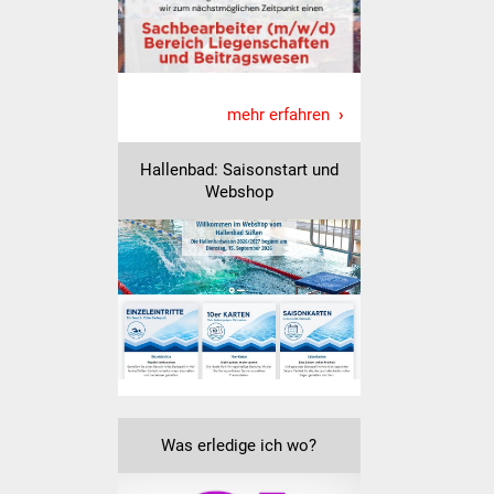
Freundeskreis Asyl
Ukraine-Hilfe
mehr erfahren
Wohnen
Hallenbad: Saisonstart und
Bauen in Süßen
Webshop
Wohnimmobilien +
Baugrundstücke
Wirtschaft
Haushalt & Infos
Wirtschaftsförderung
Was erledige ich wo?
Gewerbeimmobilien