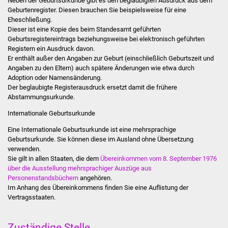
Neben der Geburtsurkunde gibt es den beglaubigten Ausdruck aus dem
Stadtinfo
Geburtenregister. Diesen brauchen Sie beispielsweise für eine
Eheschließung.
Dieser ist eine Kopie des beim Standesamt geführten
Jubiläumsjahr 2021
Geburtsregistereintrags beziehungsweise bei elektronisch geführten
Registern ein Ausdruck davon.
Partnerstädte
Er enthält außer den Angaben zur Geburt (einschließlich Geburtszeit und
Angaben zu den Eltern) auch spätere Änderungen wie etwa durch
Adoption oder Namensänderung.
Projekte
Der beglaubigte Registerausdruck ersetzt damit die frühere
Abstammungsurkunde.
Schulentwicklung Bizet
Internationale Geburtsurkunde
Sanierung Hallenbad
Eine Internationale Geburtsurkunde ist eine mehrsprachige
Geburtsurkunde. Sie können diese im Ausland ohne Übersetzung
verwenden.
Sanierung Bizethalle
Sie gilt in allen Staaten, die dem
Übereinkommen vom 8. September 1976
über die Ausstellung mehrsprachiger Auszüge aus
Ortsentwicklung
Personenstandsbüchern
angehören.
Im Anhang des Übereinkommens finden Sie eine Auflistung der
Vertragsstaaten.
Presse
Bürger & Service
Zuständige Stelle