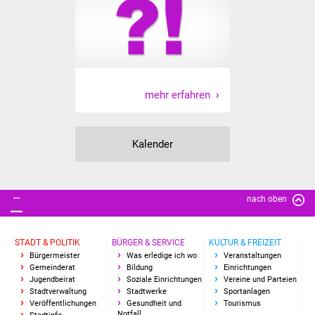
IKG Auen
Ausschreibungen
Öffentliche
mehr erfahren
Ausschreibung
Europaweite
Kalender
Ausschreibung
Beschränkte
nach oben
Ausschreibung
Freihändige Vergabe
STADT & POLITIK
BÜRGER & SERVICE
KULTUR & FREIZEIT
Bürgermeister
Was erledige ich wo
Veranstaltungen
Gewerbeverzeichnis
Gemeinderat
Bildung
Einrichtungen
Jugendbeirat
Soziale Einrichtungen
Vereine und Parteien
Stadtverwaltung
Stadtwerke
Sportanlagen
Gewerbe - Selbsteintrag
Veröffentlichungen
Gesundheit und
Tourismus
Notfall