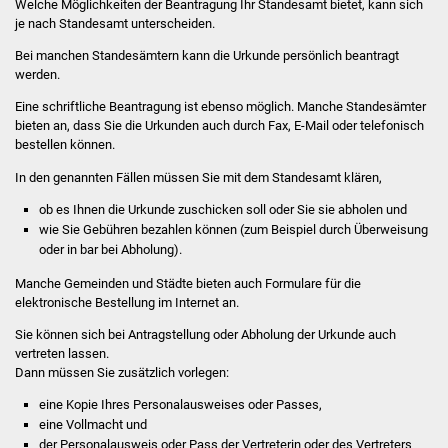
Welche Möglichkeiten der Beantragung Ihr Standesamt bietet, kann sich
Volkshochschule
je nach Standesamt unterscheiden.
Bei manchen Standesämtern kann die Urkunde persönlich beantragt
Soziale Einrichtungen
werden.
Kirchen
Eine schriftliche Beantragung ist ebenso möglich. Manche Standesämter
bieten an, dass Sie die Urkunden auch durch Fax, E-Mail oder telefonisch
bestellen können.
Lokale Agenda
In den genannten Fällen müssen Sie mit dem Standesamt klären,
Jugendhaus
ob es Ihnen die Urkunde zuschicken soll oder Sie sie abholen und
wie Sie Gebühren bezahlen können (zum Beispiel durch Überweisung
Fachteam Jugend
oder in bar bei Abholung).
Manche Gemeinden und Städte bieten auch Formulare für die
Kinder- und
elektronische Bestellung im Internet an.
Familienzentrum
Sie können sich bei Antragstellung oder Abholung der Urkunde auch
vertreten lassen.
Stadtwerke
Dann müssen Sie zusätzlich vorlegen:
eine Kopie Ihres Personalausweises oder Passes,
Suenergie
eine Vollmacht und
der Personalausweis oder Pass der Vertreterin oder des Vertreters