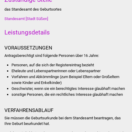
das Standesamt des Geburtsortes
Was erledige ich wo
Standesamt [Stadt Süßen]
Dienstleistungen
Leistungsdetails
Lebenslagen
VORAUSSETZUNGEN
Formulare
Antragsberechtigt sind folgende Personen über 16 Jahre:
Personen, auf die sich der Registereintrag bezieht
Bürgerinfos
Eheleute und Lebenspartnerinnen oder Lebenspartner
Vorfahren und Abkömmlinge (zum Beispiel Eltern oder Großeltern
Bildung
sowie Kinder und Enkelkinder)
Geschwister, wenn sie ein berechtigtes Interesse glaubhaft machen
Schulen
sonstige Personen, die ein rechtliches Interesse glaubhaft machen
Kindergärten
VERFAHRENSABLAUF
Sie müssen die Geburtsurkunde bei dem Standesamt beantragen, das
Kolping-Musikschule
Ihre Geburt beurkundet hat.