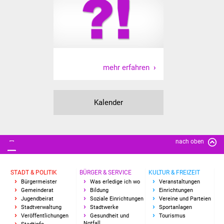
IKG Auen
Ausschreibungen
Öffentliche
mehr erfahren
Ausschreibung
Europaweite
Kalender
Ausschreibung
Beschränkte
nach oben
Ausschreibung
Freihändige Vergabe
STADT & POLITIK
BÜRGER & SERVICE
KULTUR & FREIZEIT
Bürgermeister
Was erledige ich wo
Veranstaltungen
Gewerbeverzeichnis
Gemeinderat
Bildung
Einrichtungen
Jugendbeirat
Soziale Einrichtungen
Vereine und Parteien
Stadtverwaltung
Stadtwerke
Sportanlagen
Gewerbe - Selbsteintrag
Veröffentlichungen
Gesundheit und
Tourismus
Notfall