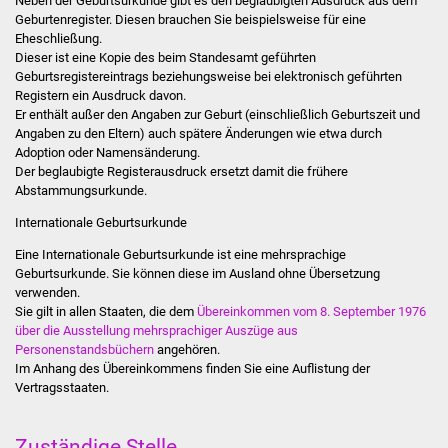
Neben der Geburtsurkunde gibt es den beglaubigten Ausdruck aus dem
Stadtinfo
Geburtenregister. Diesen brauchen Sie beispielsweise für eine
Eheschließung.
Dieser ist eine Kopie des beim Standesamt geführten
Jubiläumsjahr 2021
Geburtsregistereintrags beziehungsweise bei elektronisch geführten
Registern ein Ausdruck davon.
Partnerstädte
Er enthält außer den Angaben zur Geburt (einschließlich Geburtszeit und
Angaben zu den Eltern) auch spätere Änderungen wie etwa durch
Adoption oder Namensänderung.
Projekte
Der beglaubigte Registerausdruck ersetzt damit die frühere
Abstammungsurkunde.
Schulentwicklung Bizet
Internationale Geburtsurkunde
Sanierung Hallenbad
Eine Internationale Geburtsurkunde ist eine mehrsprachige
Geburtsurkunde. Sie können diese im Ausland ohne Übersetzung
verwenden.
Sanierung Bizethalle
Sie gilt in allen Staaten, die dem
Übereinkommen vom 8. September 1976
über die Ausstellung mehrsprachiger Auszüge aus
Ortsentwicklung
Personenstandsbüchern
angehören.
Im Anhang des Übereinkommens finden Sie eine Auflistung der
Vertragsstaaten.
Presse
Bürger & Service
Zuständige Stelle