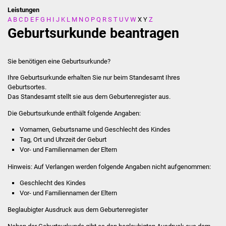
Leistungen
A
B
C
D
E
F
G
H
I
J
K
L
M
N
O
P
Q
R
S
T
U
V
W
X
Y
Z
Stadtverwaltung
Geburtsurkunde beantragen
Ansprechpartner
Sie benötigen eine Geburtsurkunde?
Behördenwegweiser
Ihre Geburtsurkunde erhalten Sie nur beim Standesamt Ihres
Geburtsortes.
Stellenangebote
Das Standesamt stellt sie aus dem Geburtenregister aus.
Die Geburtsurkunde enthält folgende Angaben:
Kontakt
Vornamen, Geburtsname und Geschlecht des Kindes
Veröffentlichungen
Tag, Ort und Uhrzeit der Geburt
Vor- und Familiennamen der Eltern
Ortsrecht
Hinweis: Auf Verlangen werden folgende Angaben nicht aufgenommen:
Geschlecht des Kindes
FNP / Bebauungspläne
Vor- und Familiennamen der Eltern
Beglaubigter Ausdruck aus dem Geburtenregister
Wahlen