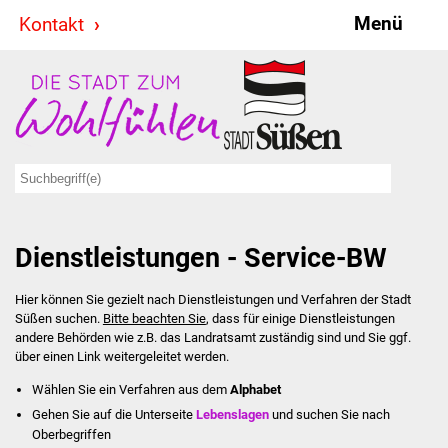
Menü
Kontakt
Stadt & Politik
Bürgermeister
Reden
Gemeinderat
Dienstleistungen - Service-BW
Ausschüsse
Hier können Sie gezielt nach Dienstleistungen und Verfahren der Stadt
Ratsinformationssystem
Süßen suchen.
Bitte beachten Sie
, dass für einige Dienstleistungen
andere Behörden wie z.B. das Landratsamt zuständig sind und Sie ggf.
Jugendbeirat
über einen Link weitergeleitet werden.
Wählen Sie ein Verfahren aus dem
Alphabet
Summerrockfestival
Gehen Sie auf die Unterseite
Lebenslagen
und suchen Sie nach
Oberbegriffen
Hallenbadparty