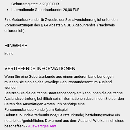
Veranstaltungen
Geburtsregister: je 20,00 EUR
Internationale Geburtsurkunde: 20,00 EUR
Stadtfest
Eine Geburtsurkunde für Zwecke der Sozialversicherung ist unter den
Voraussetzungen des § 64 Absatz 2 SGB X gebührenfrei (Nachweis
Ostermarkt
erforderlich).
Einrichtungen
HINWEISE
keine
Hallenbad
VERTIEFENDE INFORMATIONEN
Stadtbücherei
Wenn Sie eine Geburtsurkunde aus einem anderen Land benötigen,
müssen Sie sich an das jeweilige Geburtsstandesamt im Ausland
Stadtarchiv
wenden.
Besitzen Sie die deutsche Staatsangehörigkeit, kann Ihnen die deutsche
Zehntscheuer
Auslandsvertretung behilflich sein. Informationen dazu finden Sie auf den
Seiten des Auswärtigen Amtes. Ich benötige eine
Personenstandsurkunde (zum
Beispiel
Bürgerhaus
Geburtsurkunde/Sterbeurkunde/Heiratsurkunde) beziehungsweise ein
notarielles/gerichtliches Dokument aus dem Ausland. Wie kann ich diese
Kulturhalle
beschaffen? -
Auswärtiges Amt