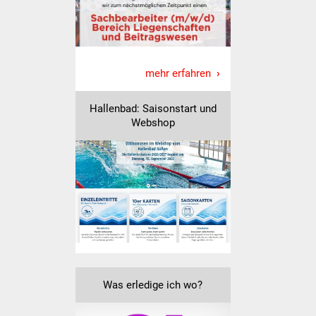
Freundeskreis Asyl
Ukraine-Hilfe
mehr erfahren
Wohnen
Hallenbad: Saisonstart und
Bauen in Süßen
Webshop
Wohnimmobilien +
Baugrundstücke
Wirtschaft
Haushalt & Infos
Wirtschaftsförderung
Was erledige ich wo?
Gewerbeimmobilien