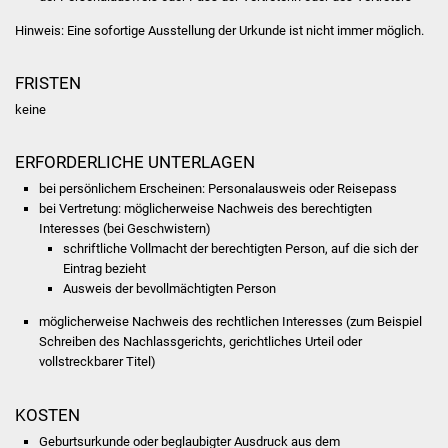
NETZMonitor
Hinweis: Eine sofortige Ausstellung der Urkunde ist nicht immer möglich.
Gesundheit und Notfall
FRISTEN
Ärzte und Apotheken
keine
Pflege von Angehörigen
ERFORDERLICHE UNTERLAGEN
bei persönlichem Erscheinen: Personalausweis oder Reisepass
Hitzewarnung / UV-
bei Vertretung: möglicherweise Nachweis des berechtigten
Index
Interesses (bei Geschwistern)
schriftliche Vollmacht der berechtigten Person, auf die sich der
ÖPNV
Eintrag bezieht
Ausweis der bevollmächtigten Person
Bürgerbus (MOBS)
möglicherweise Nachweis des rechtlichen Interesses (zum Beispiel
Schreiben des Nachlassgerichts, gerichtliches Urteil oder
Abfall und Entsorgung
vollstreckbarer Titel)
Kultur & Freizeit
KOSTEN
Geburtsurkunde oder beglaubigter Ausdruck aus dem