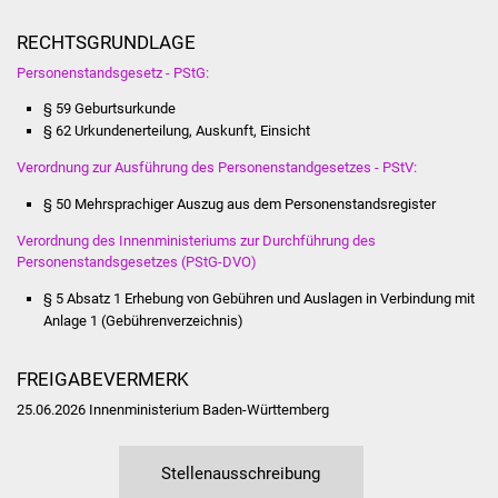
Vereine und Parteien
RECHTSGRUNDLAGE
Personenstandsgesetz - PStG:
Selbsteintrag Vereine
§ 59 Geburtsurkunde
§ 62 Urkundenerteilung, Auskunft, Einsicht
Beirat Süßener Vereine
Verordnung zur Ausführung des Personenstandgesetzes - PStV:
Sportanlagen
§ 50 Mehrsprachiger Auszug aus dem Personenstandsregister
Tourismus
Verordnung des Innenministeriums zur Durchführung des
Personenstandsgesetzes (PStG-DVO)
Erlebnisregion
§ 5 Absatz 1
Erhebung von Gebühren und Auslagen in Verbindung mit
Schwäbischer Albtrauf
Anlage 1 (Gebührenverzeichnis)
Route der
FREIGABEVERMERK
Industriekultur
25.06.2026 Innenministerium Baden-Württemberg
Lebenslagen
Stellenausschreibung