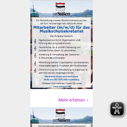
Senioren
Stadtseniorenrat
Sommerwochen für
Ältere
Seniorenwohn- und
Pflegeheim
Familien
Familientreff
Kinder und Jugendliche
Mehr erfahren
Schülerferienprogramm
Migration und Integration