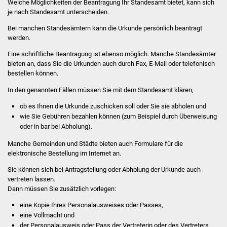
Welche Möglichkeiten der Beantragung Ihr Standesamt bietet, kann sich
Volkshochschule
je nach Standesamt unterscheiden.
Bei manchen Standesämtern kann die Urkunde persönlich beantragt
Soziale Einrichtungen
werden.
Kirchen
Eine schriftliche Beantragung ist ebenso möglich. Manche Standesämter
bieten an, dass Sie die Urkunden auch durch Fax, E-Mail oder telefonisch
bestellen können.
Lokale Agenda
In den genannten Fällen müssen Sie mit dem Standesamt klären,
Jugendhaus
ob es Ihnen die Urkunde zuschicken soll oder Sie sie abholen und
wie Sie Gebühren bezahlen können (zum Beispiel durch Überweisung
Fachteam Jugend
oder in bar bei Abholung).
Manche Gemeinden und Städte bieten auch Formulare für die
Kinder- und
elektronische Bestellung im Internet an.
Familienzentrum
Sie können sich bei Antragstellung oder Abholung der Urkunde auch
vertreten lassen.
Stadtwerke
Dann müssen Sie zusätzlich vorlegen:
eine Kopie Ihres Personalausweises oder Passes,
Suenergie
eine Vollmacht und
der Personalausweis oder Pass der Vertreterin oder des Vertreters