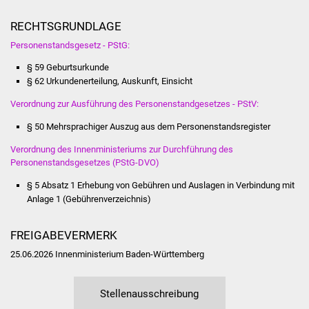
Vereine und Parteien
RECHTSGRUNDLAGE
Personenstandsgesetz - PStG:
Selbsteintrag Vereine
§ 59 Geburtsurkunde
§ 62 Urkundenerteilung, Auskunft, Einsicht
Beirat Süßener Vereine
Verordnung zur Ausführung des Personenstandgesetzes - PStV:
Sportanlagen
§ 50 Mehrsprachiger Auszug aus dem Personenstandsregister
Tourismus
Verordnung des Innenministeriums zur Durchführung des
Personenstandsgesetzes (PStG-DVO)
Erlebnisregion
§ 5 Absatz 1
Erhebung von Gebühren und Auslagen in Verbindung mit
Schwäbischer Albtrauf
Anlage 1 (Gebührenverzeichnis)
Route der
FREIGABEVERMERK
Industriekultur
25.06.2026 Innenministerium Baden-Württemberg
Lebenslagen
Stellenausschreibung