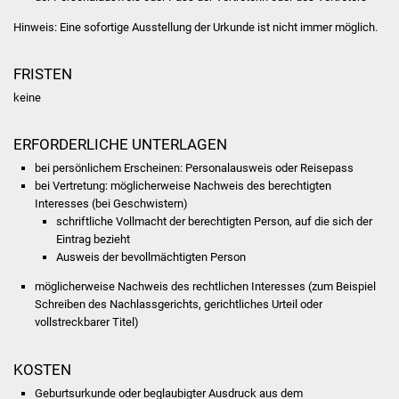
NETZMonitor
Hinweis: Eine sofortige Ausstellung der Urkunde ist nicht immer möglich.
Gesundheit und Notfall
FRISTEN
Ärzte und Apotheken
keine
Pflege von Angehörigen
ERFORDERLICHE UNTERLAGEN
bei persönlichem Erscheinen: Personalausweis oder Reisepass
Hitzewarnung / UV-
bei Vertretung: möglicherweise Nachweis des berechtigten
Index
Interesses (bei Geschwistern)
schriftliche Vollmacht der berechtigten Person, auf die sich der
ÖPNV
Eintrag bezieht
Ausweis der bevollmächtigten Person
Bürgerbus (MOBS)
möglicherweise Nachweis des rechtlichen Interesses (zum Beispiel
Schreiben des Nachlassgerichts, gerichtliches Urteil oder
Abfall und Entsorgung
vollstreckbarer Titel)
Kultur & Freizeit
KOSTEN
Geburtsurkunde oder beglaubigter Ausdruck aus dem