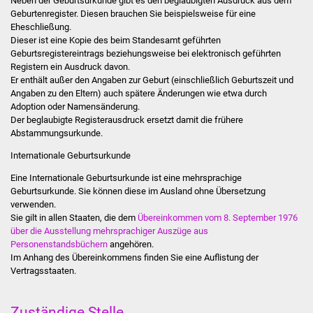
Neben der Geburtsurkunde gibt es den beglaubigten Ausdruck aus dem
Stadtinfo
Geburtenregister. Diesen brauchen Sie beispielsweise für eine
Eheschließung.
Dieser ist eine Kopie des beim Standesamt geführten
Jubiläumsjahr 2021
Geburtsregistereintrags beziehungsweise bei elektronisch geführten
Registern ein Ausdruck davon.
Partnerstädte
Er enthält außer den Angaben zur Geburt (einschließlich Geburtszeit und
Angaben zu den Eltern) auch spätere Änderungen wie etwa durch
Adoption oder Namensänderung.
Projekte
Der beglaubigte Registerausdruck ersetzt damit die frühere
Abstammungsurkunde.
Schulentwicklung Bizet
Internationale Geburtsurkunde
Sanierung Hallenbad
Eine Internationale Geburtsurkunde ist eine mehrsprachige
Geburtsurkunde. Sie können diese im Ausland ohne Übersetzung
verwenden.
Sanierung Bizethalle
Sie gilt in allen Staaten, die dem
Übereinkommen vom 8. September 1976
über die Ausstellung mehrsprachiger Auszüge aus
Ortsentwicklung
Personenstandsbüchern
angehören.
Im Anhang des Übereinkommens finden Sie eine Auflistung der
Vertragsstaaten.
Presse
Bürger & Service
Zuständige Stelle