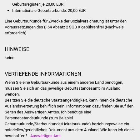
Veranstaltungen
Geburtsregister: je 20,00 EUR
Internationale Geburtsurkunde: 20,00 EUR
Stadtfest
Eine Geburtsurkunde für Zwecke der Sozialversicherung ist unter den
Voraussetzungen des § 64 Absatz 2 SGB X gebührenfrei (Nachweis
Ostermarkt
erforderlich).
Einrichtungen
HINWEISE
keine
Hallenbad
VERTIEFENDE INFORMATIONEN
Stadtbücherei
Wenn Sie eine Geburtsurkunde aus einem anderen Land benötigen,
müssen Sie sich an das jeweilige Geburtsstandesamt im Ausland
Stadtarchiv
wenden.
Besitzen Sie die deutsche Staatsangehörigkeit, kann Ihnen die deutsche
Zehntscheuer
Auslandsvertretung behilflich sein. Informationen dazu finden Sie auf den
Seiten des Auswärtigen Amtes. Ich benötige eine
Personenstandsurkunde (zum
Beispiel
Bürgerhaus
Geburtsurkunde/Sterbeurkunde/Heiratsurkunde) beziehungsweise ein
notarielles/gerichtliches Dokument aus dem Ausland. Wie kann ich diese
Kulturhalle
beschaffen? -
Auswärtiges Amt