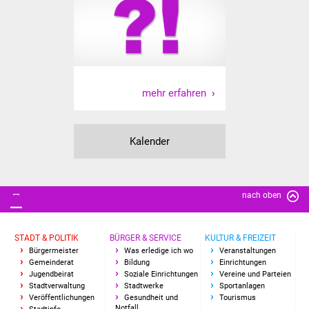
IKG Auen
Ausschreibungen
Öffentliche
mehr erfahren
Ausschreibung
Europaweite
Kalender
Ausschreibung
Beschränkte
nach oben
Ausschreibung
Freihändige Vergabe
STADT & POLITIK
BÜRGER & SERVICE
KULTUR & FREIZEIT
Bürgermeister
Was erledige ich wo
Veranstaltungen
Gewerbeverzeichnis
Gemeinderat
Bildung
Einrichtungen
Jugendbeirat
Soziale Einrichtungen
Vereine und Parteien
Stadtverwaltung
Stadtwerke
Sportanlagen
Gewerbe - Selbsteintrag
Veröffentlichungen
Gesundheit und
Tourismus
Notfall