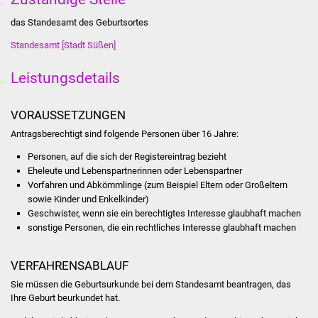
das Standesamt des Geburtsortes
Was erledige ich wo
Standesamt [Stadt Süßen]
Dienstleistungen
Leistungsdetails
Lebenslagen
VORAUSSETZUNGEN
Formulare
Antragsberechtigt sind folgende Personen über 16 Jahre:
Personen, auf die sich der Registereintrag bezieht
Bürgerinfos
Eheleute und Lebenspartnerinnen oder Lebenspartner
Vorfahren und Abkömmlinge (zum Beispiel Eltern oder Großeltern
Bildung
sowie Kinder und Enkelkinder)
Geschwister, wenn sie ein berechtigtes Interesse glaubhaft machen
Schulen
sonstige Personen, die ein rechtliches Interesse glaubhaft machen
Kindergärten
VERFAHRENSABLAUF
Sie müssen die Geburtsurkunde bei dem Standesamt beantragen, das
Kolping-Musikschule
Ihre Geburt beurkundet hat.