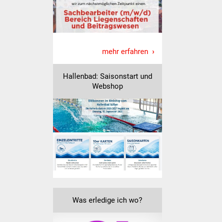
Freundeskreis Asyl
Ukraine-Hilfe
mehr erfahren
Wohnen
Hallenbad: Saisonstart und
Bauen in Süßen
Webshop
Wohnimmobilien +
Baugrundstücke
Wirtschaft
Haushalt & Infos
Wirtschaftsförderung
Was erledige ich wo?
Gewerbeimmobilien