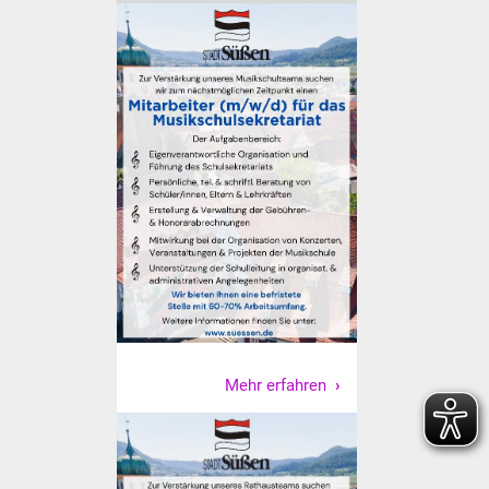
Senioren
Stadtseniorenrat
Sommerwochen für
Ältere
Seniorenwohn- und
Pflegeheim
Familien
Familientreff
Kinder und Jugendliche
Mehr erfahren
Schülerferienprogramm
Migration und Integration