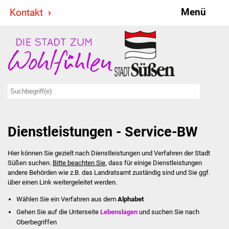
Menü
Kontakt
Stadt & Politik
Bürgermeister
Reden
Gemeinderat
Dienstleistungen - Service-BW
Ausschüsse
Hier können Sie gezielt nach Dienstleistungen und Verfahren der Stadt
Ratsinformationssystem
Süßen suchen.
Bitte beachten Sie
, dass für einige Dienstleistungen
andere Behörden wie z.B. das Landratsamt zuständig sind und Sie ggf.
Jugendbeirat
über einen Link weitergeleitet werden.
Wählen Sie ein Verfahren aus dem
Alphabet
Summerrockfestival
Gehen Sie auf die Unterseite
Lebenslagen
und suchen Sie nach
Oberbegriffen
Hallenbadparty