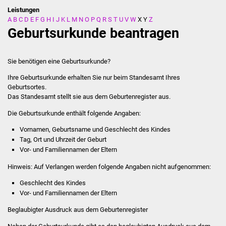
Leistungen
A
B
C
D
E
F
G
H
I
J
K
L
M
N
O
P
Q
R
S
T
U
V
W
X
Y
Z
Stadtverwaltung
Geburtsurkunde beantragen
Ansprechpartner
Sie benötigen eine Geburtsurkunde?
Behördenwegweiser
Ihre Geburtsurkunde erhalten Sie nur beim Standesamt Ihres
Geburtsortes.
Stellenangebote
Das Standesamt stellt sie aus dem Geburtenregister aus.
Die Geburtsurkunde enthält folgende Angaben:
Kontakt
Vornamen, Geburtsname und Geschlecht des Kindes
Veröffentlichungen
Tag, Ort und Uhrzeit der Geburt
Vor- und Familiennamen der Eltern
Ortsrecht
Hinweis: Auf Verlangen werden folgende Angaben nicht aufgenommen:
Geschlecht des Kindes
FNP / Bebauungspläne
Vor- und Familiennamen der Eltern
Beglaubigter Ausdruck aus dem Geburtenregister
Wahlen