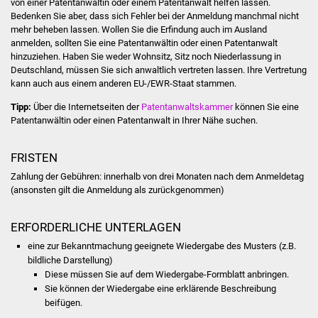
von einer Patentanwältin oder einem Patentanwalt helfen lassen.
NETZMonitor
Bedenken Sie aber, dass sich Fehl
er bei der Anmeldung manchmal nicht
mehr beheben lassen. Wollen Sie die Erfindung auch im Ausland
Gesundheit und Notfall
anmelden, sollten Sie eine Patentanwältin oder einen Patentanwalt
hinzuziehen. Haben Sie weder Wohnsitz, Sitz noch Niederlassung in
Deutschland, müssen Sie si
ch anwaltlich vertreten lassen. Ihre Vertretung
Ärzte und Apotheken
kann auch aus einem anderen EU-/EWR-Staat stammen.
Pflege von Angehörigen
Tipp:
Über die Internetseiten der
Patentanwaltskammer
können Sie eine
Patentanwältin oder einen Patentanwalt in Ihre
r Nähe suchen.
Hitzewarnung / UV-
FRISTEN
Index
Zahlung der Gebühren: innerhalb von drei Monaten nach dem Anmeldetag
ÖPNV
(ansonsten gilt die Anmeldung als zurückgenommen)
Bürgerbus (MOBS)
ERFORDERLICHE UNTERLAGEN
eine zur Bekanntmachung geeignete Wiedergabe des Musters (z.B.
Abfall und Entsorgung
bildliche Darstellung)
Diese müssen Sie auf dem Wiedergabe-Formblatt anbringen.
Sie können der Wiedergabe eine erklärende Beschreibung
Kultur & Freizeit
beifügen.