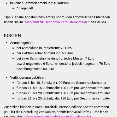
Veranstaltungen
bei einer Sammelanmeldung: zusätzlich
Anlageblatt
Stadtfest
Tipp:
Genaue Angaben zum Antrag und zu den erforderlichen Unterlagen
finden Sie im "
Merkblatt für Geschmacksmusteranmelder
" des DPMA.
Ostermarkt
KOSTEN
Einrichtungen
Anmeldegebühr
bei Anmeldung in Papierform: 70 Euro
Hallenbad
bei elektronischer Anmeldung: 60 Euro
bei einer Sammelanmeldung für jedes Muster: 7 Euro
Stadtbücherei
beziehungsweise 6 Euro, mindestens jedoch insgesamt 70 Euro
beziehungsweise 60 Euro
Stadtarchiv
Verlängerungsgebühren
für das 6. bis 10. Schutzjahr: 90 Euro pro Geschmacksmuster
Zehntscheuer
für das 11. bis 15. Schutzjahr: 120 Euro pro Geschmacksmuster
für das 16. bis 20. Schutzjahr: 150 Euro pro Geschmacksmuster
für das 21. bis 25. Schutzjahr: 180 Euro pro Geschmacksmuster
Bürgerhaus
Zusätzlich können je nach Einzelfall unterschiedliche Kosten entstehen
Kulturhalle
(z.B. für die Herstellung von Kopien, schriftliche Auskünfte). Bitte lesen
Sie dazu das
Informationsblatt "Gebühren und Auslagen für