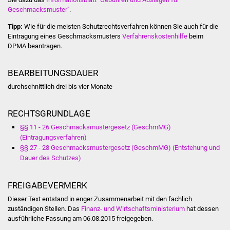
Geschmacksmuster"
.
Vereine und Parteien
Tipp:
Wie für die meisten Schutzrechtsverfahren können Sie auch für die
Eintragung eines Geschmacksmusters
Verfahrenskostenhilfe
beim
Selbsteintrag Vereine
DPMA beantragen.
Beirat Süßener Vereine
BEARBEITUNGSDAUER
Sportanlagen
durchschnittlich drei bis vier Monate
Tourismus
RECHTSGRUNDLAGE
§§ 11 - 26 Geschmacksmustergesetz (GeschmMG)
Erlebnisregion
(Eintragungsverfahren)
Schwäbischer Albtrauf
§§ 27 - 28 Geschmacksmustergesetz (GeschmMG) (Entstehung und
Dauer des Schutzes)
Route der
Industriekultur
FREIGABEVERMERK
Dieser Text entstand in enger Zusammenarbeit mit den fachlich
Lebenslagen
zuständigen Stellen. Das
Finanz- und Wirtschaftsministerium
hat dessen
ausführliche Fassung am 06.08.2015 freigegeben.