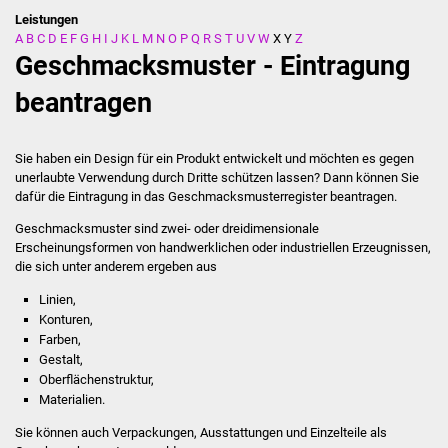
Leistungen
A
B
C
D
E
F
G
H
I
J
K
L
M
N
O
P
Q
R
S
T
U
V
W
X
Y
Z
Stadtverwaltung
Geschmacksmuster - Eintragung
Ansprechpartner
beantragen
Behördenwegweiser
Sie haben ein Design für ein Produkt entwickelt und möchten es gegen
unerlaubte Verwendung durch Dritte schützen lassen? Dann können Sie
Stellenangebote
dafür die Eintragung in das Geschmacksmusterregister beantragen.
Geschmacksmuster sind zwei- oder dreidimensionale
Kontakt
Ersc
heinungsformen von handwerklichen oder industriellen Erzeugnissen,
die sich unter anderem ergeben aus
Veröffentlichungen
Linien,
Konturen,
Ortsrecht
Farben,
Gestalt,
FNP / Bebauungspläne
Oberflächenstruktur,
Materialien.
Wahlen
Sie können auch Verpackungen, Ausstattungen und Einzelteile als