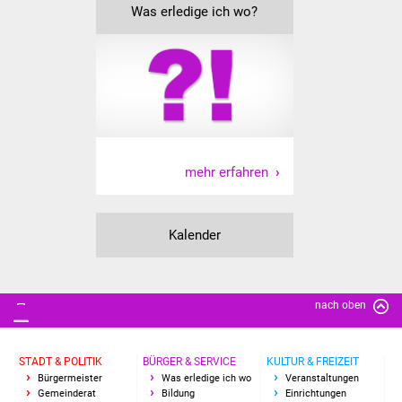
Was erledige ich wo?
IKG Auen
Ausschreibungen
Öffentliche
Ausschreibung
Europaweite
mehr erfahren
Ausschreibung
Kalender
Beschränkte
Ausschreibung
Freihändige Vergabe
nach oben
Gewerbeverzeichnis
STADT & POLITIK
BÜRGER & SERVICE
KULTUR & FREIZEIT
Bürgermeister
Was erledige ich wo
Veranstaltungen
Gewerbe - Selbsteintrag
Gemeinderat
Bildung
Einrichtungen