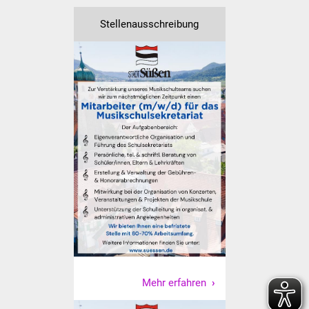
Senioren
Stellenausschreibung
Stadtseniorenrat
Sommerwochen für
Ältere
Seniorenwohn- und
Pflegeheim
Familien
Familientreff
Kinder und Jugendliche
Schülerferienprogramm
Mehr erfahren
Migration und Integration