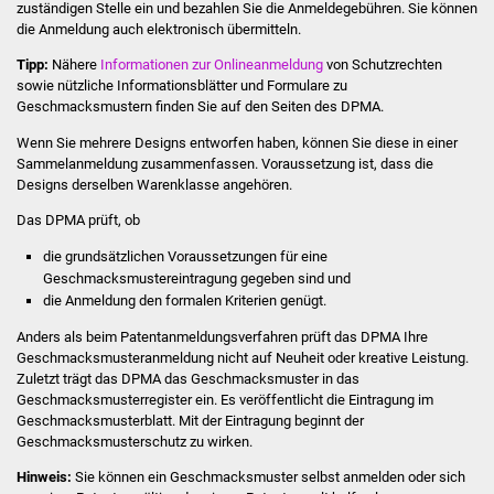
zuständigen Stelle ein und bezahlen Sie die Anmeldegebühren. Sie können
Volkshochschule
die Anmeldung auch elektronisch übermitteln.
Soziale Einrichtungen
Tipp:
Nähere
Informationen zur Onlineanmeldung
von Schutzrechten
sowie nützliche Informationsblätter und Formulare zu
Geschmacksmustern finden Sie auf den Seiten des DPMA.
Kirchen
Wenn Sie mehrere Designs entworfen haben, können Sie diese in einer
Sammelanmeldung zusammenfassen. Voraussetzung ist, dass die
Lokale Agenda
Designs derselben Warenklasse angehören.
Jugendhaus
Das DPMA prüft, ob
die grundsätzlichen Voraussetzungen für eine
Fachteam Jugend
Geschmacksmustereintragung gegeben sind und
die Anmeldung den formalen Krite
rien genügt.
Kinder- und
Anders als beim Patentanmeldungsverfahren prüft das DPMA Ihre
Familienzentrum
Geschmacksmusteranmeldung nicht auf Neuheit oder kreative Leistung.
Zuletzt trägt das DPMA das Geschmacksmuster in das
Stadtwerke
Geschmacksmusterregister ein. Es veröffentlicht die Eintragung
im
Geschmacksmusterblatt. Mit der Eintragung beginnt der
Geschmacksmusterschutz zu wirken.
Suenergie
Hinweis:
Sie können ein Geschmacksmuster selbst anmelden oder sich