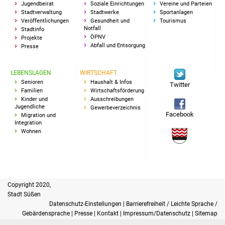
Jugendbeirat
Soziale Einrichtungen
Vereine und Parteien
Stadtverwaltung
Stadtwerke
Sportanlagen
Veröffentlichungen
Gesundheit und
Tourismus
Notfall
Stadtinfo
ÖPNV
Projekte
Abfall und Entsorgung
Presse
LEBENSLAGEN
WIRTSCHAFT
Senioren
Haushalt & Infos
Twitter
Familien
Wirtschaftsförderung
Kinder und
Ausschreibungen
Jugendliche
Gewerbeverzeichnis
Facebook
Migration und
Integration
Wohnen
Copyright 2020,
Stadt Süßen
Datenschutz-Einstellungen
|
Barrierefreiheit / Leichte Sprache /
Gebärdensprache
|
Presse
|
Kontakt
|
Impressum/Datenschutz
|
Sitemap