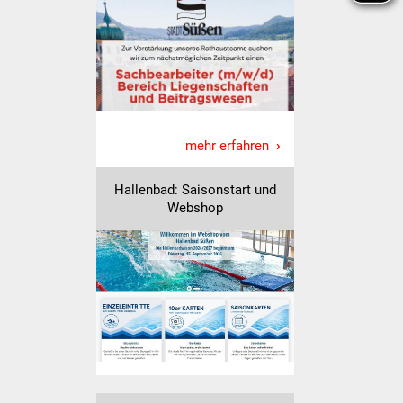
Freundeskreis Asyl
Ukraine-Hilfe
Wohnen
mehr erfahren
Bauen in Süßen
Hallenbad: Saisonstart und
Wohnimmobilien +
Webshop
Baugrundstücke
Wirtschaft
Haushalt & Infos
Wirtschaftsförderung
Gewerbeimmobilien