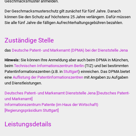
Geschmacksmuster anmelden.
Stadtinfo
Der Geschmacksmusterschutz gilt zunächst für fünf Jahre. Danach
können Sie den Schutz auf höchstens 25 Jahre verlängern. Dafür müssen
Jubiläumsjahr 2021
Sie alle fünf Jahre die fälligen Aufrechterhaltungsgebühren bezahlen.
Partnerstädte
Zuständige Stelle
Projekte
das
Deutsche Patent- und Markenamt (DPMA) bei der Dienststelle Jena
Hinweis:
Sie können Ihre Anmeldung aber auch beim DPMA in München,
Schulentwicklung Bizet
beim
Technischen Informationszentrum Berlin
(TIZ) und bei bestimmten
Patentinformationszentren (z.B. in
Stuttgart
) einreichen. Das DPMA bietet
Sanierung Hallenbad
eine
Auflistung der Patentinformationszentren
mit Angaben zu Aufgaben
und Dienstleistungen.
Sanierung Bizethalle
Deutsches Patent- und Markenamt Dienststelle Jena [Deutsches Patent-
und Markenamt]
Ortsentwicklung
Informationszentrum Patente (im Haus der Wirtschaft)
[Regierungspräsidium Stuttgart]
Presse
Leistungsdetails
Bürger & Service