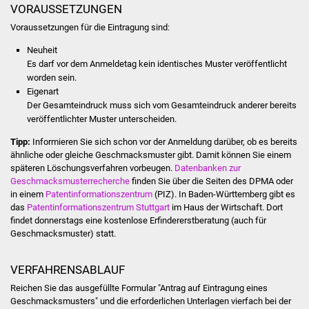
VORAUSSETZUNGEN
Was erledige ich wo
Voraussetzungen für die Eintragung sind:
Neuheit
Dienstleistungen
Es darf vor dem Anmeldetag kein identisches Muster veröffentlicht
worden sein.
Lebenslagen
Eigenart
Der Gesamteindruck muss sich vom Gesamteindruck anderer bereits
veröffentlichter Muster unterscheiden.
Formulare
Tipp:
Informieren Sie sich schon vor der Anmeldung darüber, ob es bereits
Bürgerinfos
ähnliche oder gleiche Geschmacksmuster gibt. Damit können Sie einem
späteren Lö
schungsverfahren vorbeugen.
Datenbanken zur
Geschmacksmusterrecherche
finden Sie über die Seiten des DPMA oder
Bildung
in einem
Patentinformationszentrum
(PIZ). In Baden-Württem
berg gibt es
das
Patentinformationszentrum Stuttgart
im Haus der Wirtschaft. Dort
Schulen
findet donnerstags eine kostenlose Erfindererstberatung (auch für
Geschmacksmuster) statt.
Kindergärten
VERFAHRENSABLAUF
Kolping-Musikschule
Reichen Sie das ausgefüllte Formular "Antrag auf Eintragung eines
Geschmacksmusters" und die erforderlichen Unterlagen vierfach bei der