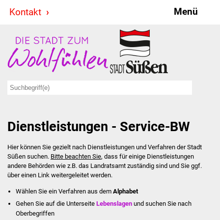
Menü
Kontakt
Stadt & Politik
Bürgermeister
Reden
Gemeinderat
Dienstleistungen - Service-BW
Ausschüsse
Hier können Sie gezielt nach Dienstleistungen und Verfahren der Stadt
Ratsinformationssystem
Süßen suchen.
Bitte beachten Sie
, dass für einige Dienstleistungen
andere Behörden wie z.B. das Landratsamt zuständig sind und Sie ggf.
Jugendbeirat
über einen Link weitergeleitet werden.
Wählen Sie ein Verfahren aus dem
Alphabet
Summerrockfestival
Gehen Sie auf die Unterseite
Lebenslagen
und suchen Sie nach
Oberbegriffen
Hallenbadparty