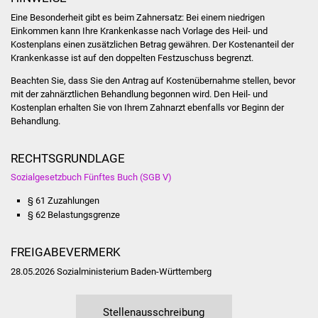
NETZMonitor
Eine Besonderheit gibt es beim Zahnersatz: Bei einem niedrigen
Einkommen kann Ihre Krankenkasse nach Vorlage des Heil- und
Gesundheit und Notfall
Kostenplans einen zusätzlichen Betrag gewähren. Der Kostenanteil der
Krankenkasse ist auf den doppelten Festzuschuss begrenzt.
Ärzte und Apotheken
Beachten Sie, dass Sie den Antrag auf Kostenübernahme stellen, bevor
mit der zahnärztlichen Behandlung begonnen wird. Den Heil- und
Pflege von Angehörigen
Kostenplan erhalten Sie von Ihrem Zahnarzt ebenfalls vor Beginn der
Behandlung.
Hitzewarnung / UV-
Index
RECHTSGRUNDLAGE
Sozialgesetzbuch Fünftes Buch (SGB V)
ÖPNV
§ 61 Zuzahlungen
§ 62 Belastungsgrenze
Bürgerbus (MOBS)
FREIGABEVERMERK
Abfall und Entsorgung
28.05.2026 Sozialministerium Baden-Württemberg
Kultur & Freizeit
Stellenausschreibung