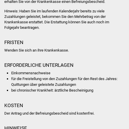
erhalten Sie von der Krankenkasse einen Befreiungsbescheid.
Volkshochschule
Hinweis:
Haben Sie im laufenden Kalenderjahr bereits zu viele
Soziale Einrichtungen
Zuzahlungen geleistet, bekommen Sie den Mehrbetrag von der
Krankenkasse erstattet. Die Erstattung können Sie auch noch im
Folgejahr beantragen.
Kirchen
FRISTEN
Lokale Agenda
Wenden Sie sich an ihre Krankenkasse.
Jugendhaus
ERFORDERLICHE UNTERLAGEN
Fachteam Jugend
Einkommensnachweise
für die Freistellung von den Zuzahlungen für den Rest des Jahres:
Kinder- und
Quittungen über geleistete Zuzahlungen
bei chronischer Krankheit: ärztliche Bescheinigung
Familienzentrum
Stadtwerke
KOSTEN
Der Antrag und der Befreiungsbescheid sind kostenfrei.
Suenergie
HINWEISE