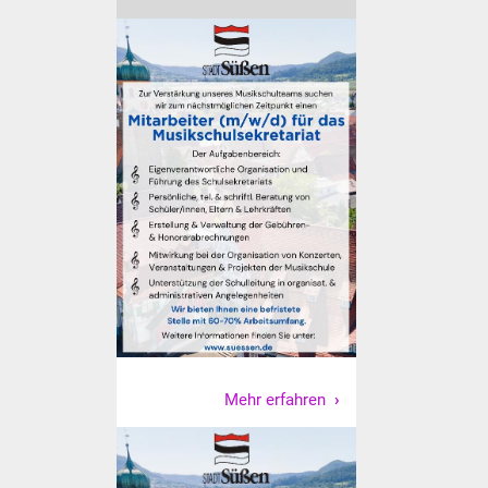
Veranstaltungen
Stadtfest
Ostermarkt
Einrichtungen
Hallenbad
Stadtbücherei
Stadtarchiv
Zehntscheuer
Mehr erfahren
Bürgerhaus
Kulturhalle