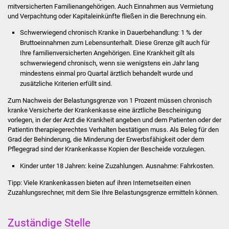
mitversicherten Familienangehörigen.
Auch Einnahmen aus Vermietung
Stadtinfo
und Verpachtung oder Kapitaleinkünfte fließen in die Berechnung ein.
Jubiläumsjahr 2021
Schwerwiegend chronisch Kranke in Dauerbehandlung: 1 % der
Bruttoeinnahmen zum Lebensunterhalt. Diese Grenze gilt auch für
Ihre familienversicherten Angehörigen.
Eine Krankheit gilt als
Partnerstädte
schwerwiegend chronisch, wenn sie wenigstens ein Jahr lang
mindestens einmal pro Quartal ärztlich behandelt wurde und
Projekte
zusätzliche Kriterien erfüllt sind.
Zum
Nachweis der Belastungsgrenze
von 1 Prozent müssen chronisch
Schulentwicklung Bizet
kranke Versicherte der Krankenkasse eine
ärztliche Bescheinigung
vorlegen, in der der Arzt die Krankheit angeben und dem Patienten oder der
Sanierung Hallenbad
Patientin therapiegerechtes Verhalten bestätigen muss. Als Beleg für den
Grad der Behinderung, die Minderung der Erwerbsfähigkeit oder dem
Pflegegrad sind der Krankenkasse
Kopien der Bescheide vorzulegen.
Sanierung Bizethalle
Kinder unter 18 Jahren: keine Zuzahlungen. Ausnahme: Fahrkosten.
Ortsentwicklung
Tipp:
Viele Krankenkassen bieten auf ihren Internetseiten einen
Zuzahlungsrechner, mit dem Sie Ihre Belastungsgrenze ermitteln können.
Presse
Zuständige Stelle
Bürger & Service