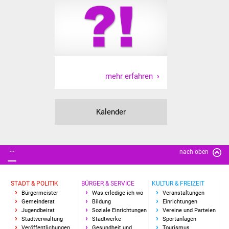
Senioren
Stadtseniorenrat
Sommerwochen für
Ältere
mehr erfahren
Seniorenwohn- und
Pflegeheim
Kalender
Familien
Familientreff
nach oben
Kinder und Jugendliche
STADT & POLITIK
BÜRGER & SERVICE
KULTUR & FREIZEIT
Bürgermeister
Was erledige ich wo
Veranstaltungen
Schülerferienprogramm
Gemeinderat
Bildung
Einrichtungen
Jugendbeirat
Soziale Einrichtungen
Vereine und Parteien
Migration und Integration
Stadtverwaltung
Stadtwerke
Sportanlagen
Veröffentlichungen
Gesundheit und
Tourismus