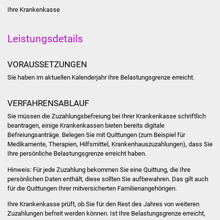
Ihre Krankenkasse
Was erledige ich wo
Leistungsdetails
Dienstleistungen
VORAUSSETZUNGEN
Lebenslagen
Sie haben im aktuellen Kalenderjahr Ihre Belastungsgrenze erreicht.
Formulare
VERFAHRENSABLAUF
Bürgerinfos
Sie müssen die Zuzahlungsbefreiung bei Ihrer Krankenkasse schriftlich
beantragen, einige Krankenkassen bieten bereits digitale
Bildung
Befreiungsanträge. Belegen Sie mit Quittungen (zum Beispiel
für
Medikamente, Therapien, Hilfsmittel, Krankenhauszuzahlungen)
, dass Sie
Ihre persönliche Belastungsgrenze erreicht haben.
Schulen
Hinweis:
Für jede Zuzahlung bekommen Sie eine Quittung, die Ihre
Kindergärten
persönlichen Daten enthält, diese sollten Sie aufbewahren. Das gilt auch
für die Quittungen Ihrer mitversicherten Familienangehörigen.
Kolping-Musikschule
Ihre Krankenkasse prüft, ob Sie für den Rest des Jahres von weiteren
Zuzahlungen befreit werden können. Ist Ihre Belastungsgrenze erreicht,