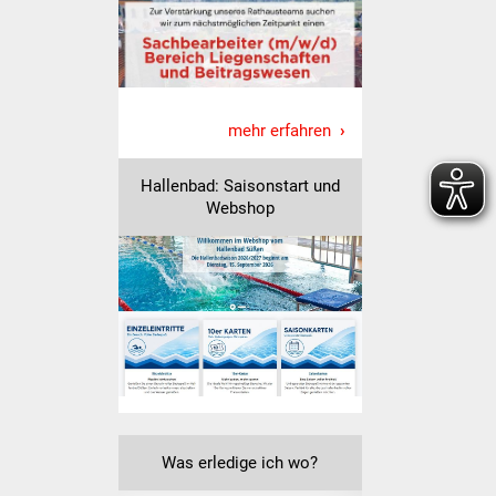
Vereine und Parteien
Selbsteintrag Vereine
mehr erfahren
Beirat Süßener Vereine
Sportanlagen
Hallenbad: Saisonstart und
Webshop
Tourismus
Erlebnisregion
Schwäbischer Albtrauf
Route der
Industriekultur
Lebenslagen
Was erledige ich wo?