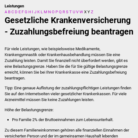
Leistungen
A
B
C
D
E
F
G
H
I
J
K
L
M
N
O
P
Q
R
S
T
U
V
W
X
Y
Z
Stadtverwaltung
Gesetzliche Krankenversicherung
Ansprechpartner
- Zuzahlungsbefreiung beantragen
Behördenwegweiser
Für viele Leistungen, wie beispielsweise Medikamente,
Krankengymnastik oder Krankenhausbehandlung müssen Sie eine
Stellenangebote
Zuzahlung leisten. Damit Sie finanziell nicht überfordert werden, gibt es
eine Belastungsgrenze.
Haben Sie die für Sie gültige Belastungsgrenze
Kontakt
erreicht, können Sie bei Ihrer Krankenkasse eine Zuzahlungsbefreiung
beantragen.
Veröffentlichungen
Tipp:
Eine genaue Auflistung der zuzahlungspflichtigen Leistungen finden
Sie auf den Internetseiten vieler gesetzlicher Krankenkassen. Für viele
Ortsrecht
Arzneimittel müssen Sie keine Zuzahlungen leisten.
Höhe der Belastungsgrenze:
FNP / Bebauungspläne
Pro Familie 2% der Bruttoeinnahmen zum Lebensunterhalt.
Wahlen
Zu diesem Familieneinkommen gehören alle finanziellen Einnahmen der
versicherten Person und der im gemeinsamen Haushalt lebenden