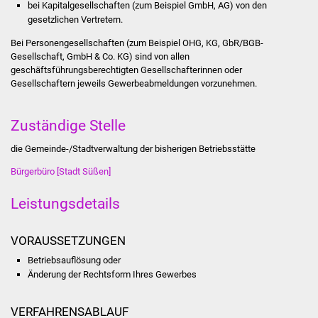
bei Kapitalgesellschaften (zum Beispiel GmbH, AG) von den
Stadtinfo
gesetzlichen Vertretern.
Bei Personengesellschaften (zum Beispiel OHG, KG, GbR/BGB-
Jubiläumsjahr 2021
Gesellschaft, GmbH & Co. KG) sind von allen
geschäftsführungsberechtigten Gesellschafterinnen oder
Partnerstädte
Gesellschaftern jeweils Gewerbeabmeldungen vorzunehmen.
Projekte
Zuständige Stelle
Schulentwicklung Bizet
die Gemeinde-/Stadtverwaltung der bisherigen Betriebsstätte
Bürgerbüro [Stadt Süßen]
Sanierung Hallenbad
Leistungsdetails
Sanierung Bizethalle
VORAUSSETZUNGEN
Ortsentwicklung
Betriebsauflösung oder
Änderung der Rechtsform Ihres Gewerbes
Presse
Bürger & Service
VERFAHRENSABLAUF