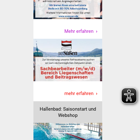
Vereine und Parteien
Selbsteintrag Vereine
Mehr erfahren
Beirat Süßener Vereine
Sportanlagen
Tourismus
Erlebnisregion
Schwäbischer Albtrauf
mehr erfahren
Route der
Hallenbad: Saisonstart und
Industriekultur
Webshop
Lebenslagen