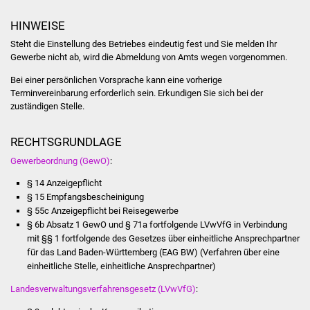
NETZMonitor
HINWEISE
Gesundheit und Notfall
Steht die Einstellung des Betriebes eindeutig fest und Sie melden Ihr
Gewerbe nicht ab, wird die Abmeldung von Amts wegen vorgenommen.
Ärzte und Apotheken
Bei einer persönlichen Vorsprache kann eine vorherige
Terminvereinbarung erforderlich sein. Erkundigen Sie sich bei der
Pflege von Angehörigen
zuständigen Stelle.
Hitzewarnung / UV-
RECHTSGRUNDLAGE
Index
Gewerbeordnung (GewO)
:
§ 14 Anzeigepflicht
ÖPNV
§ 15 Empfangsbescheinigung
§ 55c Anzeigepflicht bei Reisegewerbe
Bürgerbus (MOBS)
§ 6b Absatz 1 GewO
und
§ 71a fortfolgende LVwVfG
in Verbindung
mit
§§ 1 fortfolgende des
Gesetzes über einheitliche Ansprechpartner
Abfall und Entsorgung
für das Land Baden-Württemberg
(EAG BW)
(Verfahren über eine
einheitliche Stelle, einheitliche Ansprechpartner)
Kultur & Freizeit
Landesverwaltungsverfahrensgesetz (LVwVfG)
: