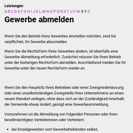
Leistungen
A
B
C
D
E
F
G
H
I
J
K
L
M
N
O
P
Q
R
S
T
U
V
W
X
Y
Z
Stadtverwaltung
Gewerbe abmelden
Ansprechpartner
Wenn Sie den Betrieb Ihres Gewerbes einstellen möchten, sind Sie
Behördenwegweiser
verpflichtet, Ihr Gewerbe abzumelden.
Wenn Sie die Rechtsform Ihres Gewerbes ändern, ist ebenfalls eine
Stellenangebote
Gewerbe-Abmeldung erforderlich. Zunächst müssen Sie Ihren Betrieb
unter der bisherigen Rechtsform abmelden. Anschließend melden Sie Ihr
Kontakt
Gewerbe unter der neuen Rechtsform wieder an.
Veröffentlichungen
Wenn Sie den Hauptsitz Ihres Betriebes oder einer Zweigniederlassung
oder einer unselbstständigen Zweigstelle Ihres Unternehmens an einen
Ortsrecht
neuen Standort verlegen, ohne dass sich an der Zuständigkeit innerhalb
der Gemeinde etwas ändert, genügt eine Gewerbeummeldung.
FNP / Bebauungspläne
Vorzunehmen ist die Abmeldung von folgenden Personen oder ihren
bevollmächtigten Vertreterinnen oder Vertretern:
Wahlen
bei Einzelgewerben vom Gewerbetreibenden selbst,