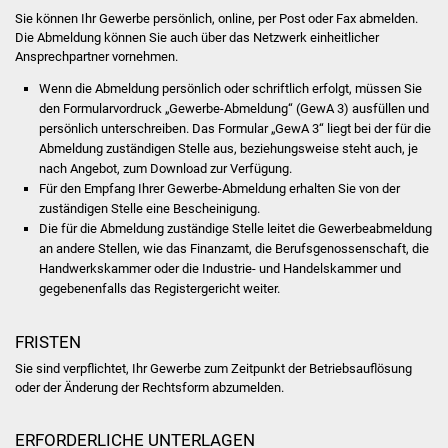
Sie können Ihr Gewerbe persönlich, online, per Post oder Fax abmelden.
Was erledige ich wo
Die Abmeldung können Sie auch über das Netzwerk einheitlicher
Ansprechpartner vornehmen.
Dienstleistungen
Wenn die Abmeldung persönlich oder schriftlich erfolgt, müssen Sie
den Formularvordruck „Gewerbe-Abmeldung“ (GewA 3) ausfüllen und
persönlich unterschreiben. Das Formular „GewA 3“ liegt bei der für die
Lebenslagen
Abmeldung zuständigen Stelle aus, beziehungsweise steht auch, je
nach Angebot, zum Download zur Verfügung.
Formulare
Für den Empfang Ihrer Gewerbe-Abmeldung erhalten Sie von der
zuständigen Stelle eine Bescheinigung.
Bürgerinfos
Die für die Abmeldung zuständige Stelle leitet die Gewerbeabmeldung
an andere Stellen, wie das Finanzamt, die Berufsgenossenschaft, die
Handwerkskammer oder die Industrie- und Handelskammer und
Bildung
gegebenenfalls das Registergericht weiter.
Schulen
FRISTEN
Kindergärten
Sie sind verpflichtet, Ihr Gewerbe zum Zeitpunkt der Betriebsauflösung
oder der Änderung der Rechtsform abzumelden.
Kolping-Musikschule
ERFORDERLICHE UNTERLAGEN