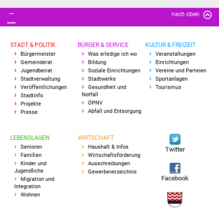
Freundeskreis Asyl
nach oben
Ukraine-Hilfe
STADT & POLITIK
BÜRGER & SERVICE
KULTUR & FREIZEIT
Bürgermeister
Was erledige ich wo
Veranstaltungen
Wohnen
Gemeinderat
Bildung
Einrichtungen
Jugendbeirat
Soziale Einrichtungen
Vereine und Parteien
Stadtverwaltung
Stadtwerke
Sportanlagen
Bauen in Süßen
Veröffentlichungen
Gesundheit und
Tourismus
Notfall
Stadtinfo
ÖPNV
Wohnimmobilien +
Projekte
Abfall und Entsorgung
Presse
Baugrundstücke
LEBENSLAGEN
WIRTSCHAFT
Wirtschaft
Senioren
Haushalt & Infos
Twitter
Familien
Wirtschaftsförderung
Haushalt & Infos
Kinder und
Ausschreibungen
Jugendliche
Gewerbeverzeichnis
Facebook
Migration und
Wirtschaftsförderung
Integration
Wohnen
Gewerbeimmobilien