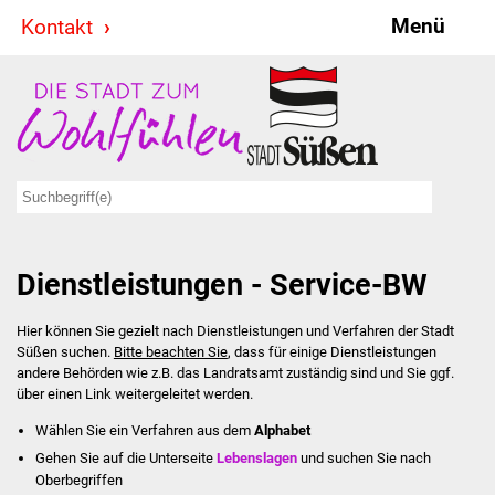
Menü
Kontakt
Stadt & Politik
Bürgermeister
Reden
Gemeinderat
Dienstleistungen - Service-BW
Ausschüsse
Hier können Sie gezielt nach Dienstleistungen und Verfahren der Stadt
Ratsinformationssystem
Süßen suchen.
Bitte beachten Sie
, dass für einige Dienstleistungen
andere Behörden wie z.B. das Landratsamt zuständig sind und Sie ggf.
Jugendbeirat
über einen Link weitergeleitet werden.
Wählen Sie ein Verfahren aus dem
Alphabet
Summerrockfestival
Gehen Sie auf die Unterseite
Lebenslagen
und suchen Sie nach
Oberbegriffen
Hallenbadparty