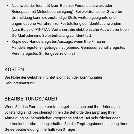
Volkshochschule
Nachweis der Identität (zum Beispiel Personalausweis oder
Reisepass mit Meldebescheinigung). Bei elektronischer Gewerbe-
Soziale Einrichtungen
Ummeldung kann die zuständige Stelle weitere geeignete und
angemessene Verfahren zur Feststellung der Identität anwenden
(zum Beispiel PIN/TAN-Verfahren, die elektronische Ausweisfunktion,
Kirchen
De-Mail oder eine Selbsterklärung zur Identität).
Kopie des Handelsregister-Auszugs, wenn Ihre Firma im
Lokale Agenda
Handelsregister eingetragen ist (ebenso: Genossenschaftsregister,
Vereinsregister, Stiftungsverzeichnis)
Jugendhaus
KOSTEN
Fachteam Jugend
Die Höhe der Gebühren richtet sich nach der kommunalen
Gebührensatzung.
Kinder- und
Familienzentrum
BEARBEITUNGSDAUER
Wenn Sie das Formular korrekt ausgefüllt haben und Ihre Unterlagen
Stadtwerke
vollständig sind, bescheinigt Ihnen die Behörde den Empfang Ihrer
Abmeldung bei persönlicher Vorsprache sofort. Bei schriftlicher oder
Suenergie
elektronischer Abmeldung erhalten Sie die Empfangsbescheinigung Ihrer
Gewerbeabmeldung innerhalb von 3 Tagen.