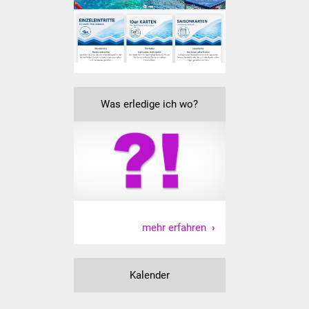
Senioren
Stadtseniorenrat
Sommerwochen für
Ältere
Was erledige ich wo?
Seniorenwohn- und
Pflegeheim
Familien
Familientreff
mehr erfahren
Kinder und Jugendliche
Schülerferienprogramm
Kalender
Migration und Integration