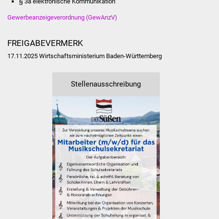
§ 3a elektronische Kommunikation
Veranstaltungen
Gewerbeanzeigeverordnung (GewAnzV)
Stadtfest
FREIGABEVERMERK
Ostermarkt
17.11.2025 Wirtschaftsministerium Baden-Württemberg
Einrichtungen
Stellenausschreibung
Hallenbad
Stadtbücherei
Stadtarchiv
Zehntscheuer
Bürgerhaus
Kulturhalle