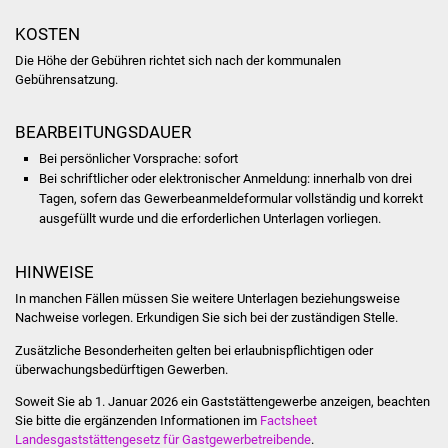
Veranstaltungen
KOSTEN
Stadtfest
Die Höhe der Gebühren richtet sich nach der kommunalen
Gebührensatzung.
Ostermarkt
BEARBEITUNGSDAUER
Einrichtungen
Bei persönlicher Vorsprache: sofort
Bei schriftlicher oder elektronischer Anmeldung: innerhalb von drei
Hallenbad
Tagen, sofern das Gewerbeanmeldeformular vollständig und korrekt
ausgefüllt wurde und die erforderlichen Unterlagen vorliegen.
Stadtbücherei
HINWEISE
Stadtarchiv
In manchen Fällen müssen Sie weitere Unterlagen beziehungsweise
Nachweise vorlegen. Erkundigen Sie sich bei der zuständigen Stelle.
Zehntscheuer
Zusätzliche Besonderheiten gelten bei erlaubnispflichtigen oder
überwachungsbedürftigen Gewerben.
Bürgerhaus
Soweit Sie ab 1. Januar 2026 ein Gaststättengewerbe anzeigen, beachten
Sie bitte die ergänzenden Informationen im
Factsheet
Kulturhalle
Landesgaststättengesetz für Gastgewerbetreibende
.