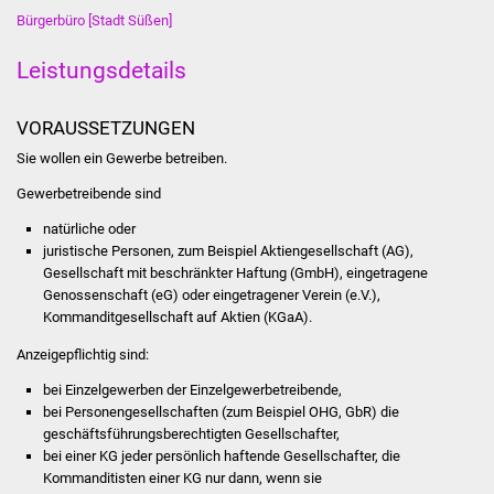
Bürgerbüro [Stadt Süßen]
Was erledige ich wo
Leistungsdetails
Dienstleistungen
VORAUSSETZUNGEN
Lebenslagen
Sie wollen ein Gewerbe betreiben.
Gewerbetreibende sind
Formulare
natürliche oder
Bürgerinfos
juristische Personen, zum Beispiel Aktiengesellschaft (AG),
Gesellschaft mit beschränkter Haftung (GmbH), eingetragene
Genossenschaft (eG) oder eingetragener Verein (e.V.),
Bildung
Kommanditgesellschaft auf Aktien (KGaA).
Schulen
Anzeigepflichtig sind:
bei Einzelgewerben der Einzelgewerbetreibende,
Kindergärten
bei Personengesellschaften (zum Beispiel OHG, GbR) die
geschäftsführungsberechtigten Gesellschafter,
Kolping-Musikschule
bei einer KG jeder persönlich haftende Gesellschafter, die
Kommanditisten einer KG nur dann, wenn sie