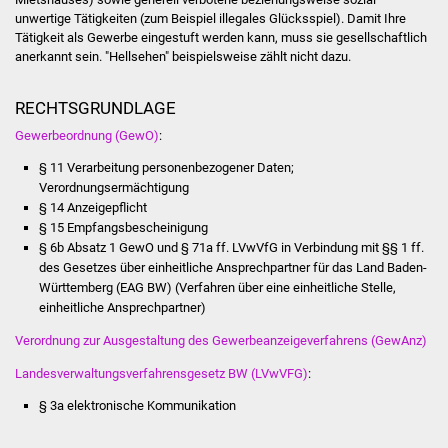
Senioren
unwertige Tätigkeiten (zum Beispiel illegales Glücksspiel). Damit Ihre
Tätigkeit als Gewerbe eingestuft werden kann, muss sie gesellschaftlich
Stadtseniorenrat
anerkannt sein. "Hellsehen" beispielsweise zählt nicht dazu.
Sommerwochen für
RECHTSGRUNDLAGE
Ältere
Gewerbeordnung (GewO)
:
§ 11 Verarbeitung personenbezogener Daten;
Seniorenwohn- und
Verordnungsermächtigung
Pflegeheim
§ 14 Anzeigepflicht
§ 15 Empfangsbescheinigung
Familien
§ 6b Absatz 1 GewO
und
§ 71a ff. LVwVfG
in Verbindung mit
§§ 1 ff.
des Gesetzes über einheitliche Ansprechpartner für das Land Baden-
Familientreff
Württemberg (EAG BW)
(Verfahren über eine einheitliche Stelle,
einheitliche Ansprechpartner)
Kinder und Jugendliche
Verordnung zur Ausgestaltung des Gewerbeanzeigeverfahrens (GewAnz)
Landesverwaltungsverfahrensgesetz BW (LVwVFG)
:
Schülerferienprogramm
§ 3a elektronische Kommunikation
Migration und Integration