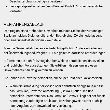
Geschäftsführungsbefugnis besitzen,
Volkshochschule
bei Kapitalgesellschaften (zum Beispiel GmbH, AG) der gesetzliche
Vertreter.
Soziale Einrichtungen
VERFAHRENSABLAUF
Kirchen
Den Beginn eines stehenden Gewerbes müssen Sie bei der zuständigen
Stelle anmelden. Gleiches gilt für den Betrieb einer Zweigniederlassung
Lokale Agenda
oder einer unselbstständigen Zweigstelle.
Manche Gewerbetätigkeiten sind erlaubnispflichtig. Andere unterliegen
Jugendhaus
der Überwachungsbedürftigkeit. Für sie gelten zusätzliche Anforderungen.
Fachteam Jugend
Informieren Sie sich frühzeitig darüber, welche persönlichen, finanziellen
und fachlichen Voraussetzungen Sie erfüllen müssen, um in diesen
Gewerbebereichen tätig werden zu können.
Kinder- und
Familienzentrum
Sie können Ihr Gewerbe persönlich, online, per Post oder Fax anmelden.
Wenn die Anmeldung persönlich oder schriftlich erfolgt, müssen Sie
Stadtwerke
das Formular „Gewerbe-Anmeldung“ (GewA 1) ausfüllen und
persönlich unterschreiben. Das Formular "GewA 1" liegt bei der für die
Suenergie
Anmeldung zuständigen Stelle aus, beziehungsweise steht auch, je
nach Angebot, zum Download zur Verfügung.