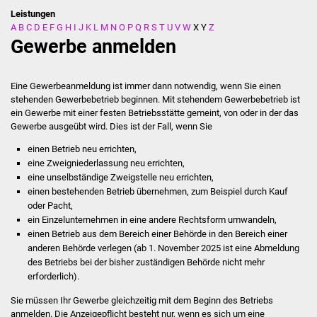
Leistungen
A
B
C
D
E
F
G
H
I
J
K
L
M
N
O
P
Q
R
S
T
U
V
W
X
Y
Z
Stadtverwaltung
Gewerbe anmelden
Ansprechpartner
Eine Gewerbeanmeldung ist immer dann notwendig, wenn Sie einen
Behördenwegweiser
stehenden Gewerbebetrieb beginnen. Mit stehendem Gewerbebetrieb ist
ein Gewerbe mit einer festen Betriebsstätte gemeint, von oder in der das
Gewerbe ausgeübt wird. Dies ist der Fall, wenn Sie
Stellenangebote
einen Betrieb neu errichten,
Kontakt
eine Zweigniederlassung neu errichten,
eine unselbständige Zweigstelle neu errichten,
einen bestehenden Betrieb übernehmen, zum Beispiel durch Kauf
Veröffentlichungen
oder Pacht,
ein Einzelunternehmen in eine andere Rechtsform umwandeln,
Ortsrecht
einen Betrieb aus dem Bereich einer Behörde in den Bereich einer
anderen Behörde verlegen (ab 1. November 2025 ist eine Abmeldung
FNP / Bebauungspläne
des Betriebs bei der bisher zuständigen Behörde nicht mehr
erforderlich).
Wahlen
Sie müssen Ihr Gewerbe gleichzeitig mit dem Beginn des Betriebs
anmelden.
Die Anzeigepflicht besteht nur, wenn es sich um eine