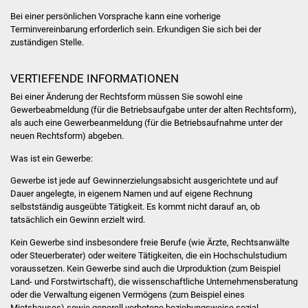
Bei einer persönlichen Vorsprache kann eine vorherige
Vereine und Parteien
Terminvereinbarung erforderlich sein. Erkundigen Sie sich bei der
zuständigen Stelle.
Selbsteintrag Vereine
VERTIEFENDE INFORMATIONEN
Beirat Süßener Vereine
Bei einer Änderung der Rechtsform müssen Sie sowohl eine
Gewerbeabmeldung (für die Betriebsaufgabe unter der alten Rechtsform),
Sportanlagen
als auch eine Gewerbeanmeldung (für die Betriebsaufnahme unter der
neuen Rechtsform) abgeben.
Tourismus
Was ist ein Gewerbe:
Erlebnisregion
Gewerbe ist jede auf Gewinnerzielungsabsicht ausgerichtete und auf
Dauer angelegte, in eigenem Namen und auf eigene Rechnung
Schwäbischer Albtrauf
selbstständig ausgeübte Tätigkeit. Es kommt nicht darauf an, ob
tatsächlich ein Gewinn erzielt wird.
Route der
Kein Gewerbe sind insbesondere freie Berufe (wie Ärzte, Rechtsanwälte
Industriekultur
oder Steuerberater) oder weitere Tätigkeiten, die ein Hochschulstudium
voraussetzen. Kein Gewerbe sind auch die Urproduktion (zum Beispiel
Lebenslagen
Land- und Forstwirtschaft), die wissenschaftliche Unternehmensberatung
oder die Verwaltung eigenen Vermögens (zum Beispiel eines
Mietshauses) sowie generell verbotene beziehungsweise sozial