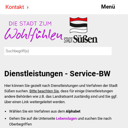
Menü
Kontakt
Stadt & Politik
Bürgermeister
Reden
Gemeinderat
Dienstleistungen - Service-BW
Ausschüsse
Hier können Sie gezielt nach Dienstleistungen und Verfahren der Stadt
Ratsinformationssystem
Süßen suchen.
Bitte beachten Sie
, dass für einige Dienstleistungen
andere Behörden wie z.B. das Landratsamt zuständig sind und Sie ggf.
Jugendbeirat
über einen Link weitergeleitet werden.
Wählen Sie ein Verfahren aus dem
Alphabet
Summerrockfestival
Gehen Sie auf die Unterseite
Lebenslagen
und suchen Sie nach
Oberbegriffen
Hallenbadparty