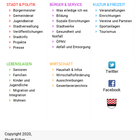
STADT & POLITIK
BÜRGER & SERVICE
KULTUR & FREIZEIT
Bürgermeister
Was erledige ich wo
Veranstaltungen
Gemeinderat
Bildung
Einrichtungen
Jugendbeirat
Soziale Einrichtungen
Vereine und Parteien
Stadtverwaltung
Stadtwerke
Sportanlagen
Veröffentlichungen
Gesundheit und
Tourismus
Notfall
Stadtinfo
ÖPNV
Projekte
Abfall und Entsorgung
Presse
LEBENSLAGEN
WIRTSCHAFT
Senioren
Haushalt & Infos
Twitter
Familien
Wirtschaftsförderung
Kinder und
Ausschreibungen
Jugendliche
Gewerbeverzeichnis
Facebook
Migration und
Integration
Wohnen
Copyright 2020,
Stadt Süßen