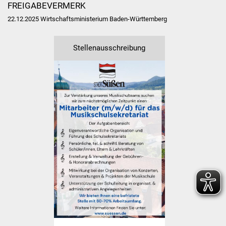
FREIGABEVERMERK
Freundeskreis Asyl
22.12.2025 Wirtschaftsministerium Baden-Württemberg
Ukraine-Hilfe
Stellenausschreibung
Wohnen
Bauen in Süßen
Wohnimmobilien +
Baugrundstücke
Wirtschaft
Haushalt & Infos
Wirtschaftsförderung
Gewerbeimmobilien