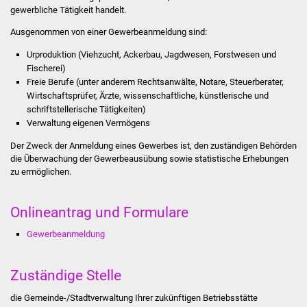
gewerbliche Tätigkeit handelt.
Stadtinfo
Ausgenommen von einer Gewerbeanmeldung sind:
Jubiläumsjahr 2021
Urproduktion (Viehzucht, Ackerbau, Jagdwesen, Forstwesen und
Fischerei)
Partnerstädte
Freie Berufe (unter anderem Rechtsanwälte, Notare, Steuerberater,
Wirtschaftsprüfer, Ärzte, wissenschaftliche, künstlerische und
Projekte
schriftstellerische Tätigkeiten)
Verwaltung eigenen Vermögens
Schulentwicklung Bizet
Der Zweck der Anmeldung eines Gewerbes ist, den zuständigen Behörden
die Überwachung der Gewerbeausübung sowie statistische Erhebungen
Sanierung Hallenbad
zu ermöglichen.
Sanierung Bizethalle
Onlineantrag und Formulare
Gewerbeanmeldung
Ortsentwicklung
Presse
Zuständige Stelle
die Gemeinde-/Stadtverwaltung Ihrer zukünftigen Betriebsstätte
Bürger & Service