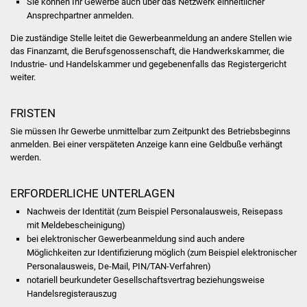
Sie können Ihr Gewerbe auch über das Netzwerk einheitlicher
NETZMonitor
Ansprechpartner anmelden.
Gesundheit und Notfall
Die zuständige Stelle leitet die Gewerbeanmeldung an andere Stellen wie
das Finanzamt, die Berufsgenossenschaft, die Handwerkskammer, die
Industrie- und Handelskammer und gegebenenfalls das Registergericht
Ärzte und Apotheken
weiter.
Pflege von Angehörigen
FRISTEN
Sie müssen Ihr Gewerbe unmittelbar zum Zeitpunkt des Betriebsbeginns
Hitzewarnung / UV-
anmelden. Bei einer verspäteten Anzeige kann eine Geldbuße verhängt
Index
werden.
ÖPNV
ERFORDERLICHE UNTERLAGEN
Nachweis der Identität (zum Beispiel Personalausweis, Reisepass
Bürgerbus (MOBS)
mit Meldebescheinigung)
bei elektronischer Gewerbeanmeldung sind auch andere
Abfall und Entsorgung
Möglichkeiten zur Identifizierung möglich (zum Beispiel elektronischer
Personalausweis, De-Mail, PIN/TAN-Verfahren)
Kultur & Freizeit
notariell beurkundeter Gesellschaftsvertrag beziehungsweise
Handelsregisterauszug