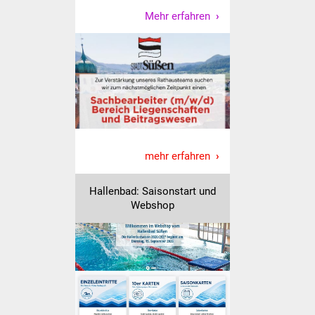
Mehr erfahren
IKG Auen
Ausschreibungen
Öffentliche
Ausschreibung
Europaweite
Ausschreibung
mehr erfahren
Beschränkte
Hallenbad: Saisonstart und
Ausschreibung
Webshop
Freihändige Vergabe
Gewerbeverzeichnis
Gewerbe - Selbsteintrag