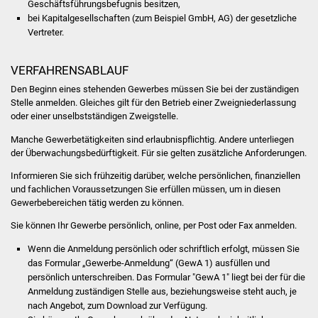
Geschäftsführungsbefugnis besitzen,
Volkshochschule
bei Kapitalgesellschaften (zum Beispiel GmbH, AG) der gesetzliche
Vertreter.
Soziale Einrichtungen
VERFAHRENSABLAUF
Kirchen
Den Beginn eines stehenden Gewerbes müssen Sie bei der zuständigen
Stelle anmelden. Gleiches gilt für den Betrieb einer Zweigniederlassung
Lokale Agenda
oder einer unselbstständigen Zweigstelle.
Manche Gewerbetätigkeiten sind erlaubnispflichtig. Andere unterliegen
Jugendhaus
der Überwachungsbedürftigkeit. Für sie gelten zusätzliche Anforderungen.
Fachteam Jugend
Informieren Sie sich frühzeitig darüber, welche persönlichen, finanziellen
und fachlichen Voraussetzungen Sie erfüllen müssen, um in diesen
Gewerbebereichen tätig werden zu können.
Kinder- und
Familienzentrum
Sie können Ihr Gewerbe persönlich, online, per Post oder Fax anmelden.
Wenn die Anmeldung persönlich oder schriftlich erfolgt, müssen Sie
Stadtwerke
das Formular „Gewerbe-Anmeldung“ (GewA 1) ausfüllen und
persönlich unterschreiben. Das Formular "GewA 1" liegt bei der für die
Suenergie
Anmeldung zuständigen Stelle aus, beziehungsweise steht auch, je
nach Angebot, zum Download zur Verfügung.