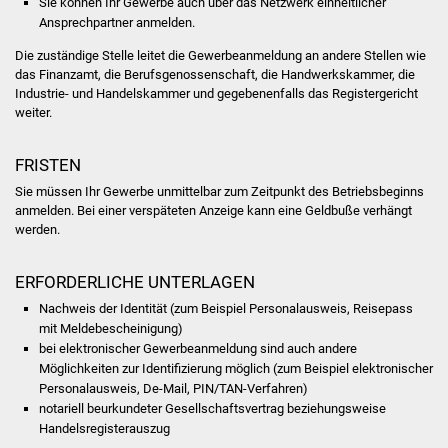
Sie können Ihr Gewerbe auch über das Netzwerk einheitlicher
NETZMonitor
Ansprechpartner anmelden.
Gesundheit und Notfall
Die zuständige Stelle leitet die Gewerbeanmeldung an andere Stellen wie
das Finanzamt, die Berufsgenossenschaft, die Handwerkskammer, die
Industrie- und Handelskammer und gegebenenfalls das Registergericht
Ärzte und Apotheken
weiter.
Pflege von Angehörigen
FRISTEN
Sie müssen Ihr Gewerbe unmittelbar zum Zeitpunkt des Betriebsbeginns
Hitzewarnung / UV-
anmelden. Bei einer verspäteten Anzeige kann eine Geldbuße verhängt
Index
werden.
ÖPNV
ERFORDERLICHE UNTERLAGEN
Nachweis der Identität (zum Beispiel Personalausweis, Reisepass
Bürgerbus (MOBS)
mit Meldebescheinigung)
bei elektronischer Gewerbeanmeldung sind auch andere
Abfall und Entsorgung
Möglichkeiten zur Identifizierung möglich (zum Beispiel elektronischer
Personalausweis, De-Mail, PIN/TAN-Verfahren)
Kultur & Freizeit
notariell beurkundeter Gesellschaftsvertrag beziehungsweise
Handelsregisterauszug