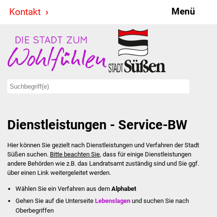
Menü
Kontakt
Stadt & Politik
Bürgermeister
Reden
Gemeinderat
Dienstleistungen - Service-BW
Ausschüsse
Hier können Sie gezielt nach Dienstleistungen und Verfahren der Stadt
Ratsinformationssystem
Süßen suchen.
Bitte beachten Sie
, dass für einige Dienstleistungen
andere Behörden wie z.B. das Landratsamt zuständig sind und Sie ggf.
Jugendbeirat
über einen Link weitergeleitet werden.
Wählen Sie ein Verfahren aus dem
Alphabet
Summerrockfestival
Gehen Sie auf die Unterseite
Lebenslagen
und suchen Sie nach
Oberbegriffen
Hallenbadparty