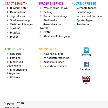
STADT & POLITIK
BÜRGER & SERVICE
KULTUR & FREIZEIT
Bürgermeister
Was erledige ich wo
Veranstaltungen
Gemeinderat
Bildung
Einrichtungen
Jugendbeirat
Soziale Einrichtungen
Vereine und Parteien
Stadtverwaltung
Stadtwerke
Sportanlagen
Veröffentlichungen
Gesundheit und
Tourismus
Notfall
Stadtinfo
ÖPNV
Projekte
Abfall und Entsorgung
Presse
LEBENSLAGEN
WIRTSCHAFT
Senioren
Haushalt & Infos
Twitter
Familien
Wirtschaftsförderung
Kinder und
Ausschreibungen
Jugendliche
Gewerbeverzeichnis
Facebook
Migration und
Integration
Wohnen
Copyright 2020,
Stadt Süßen