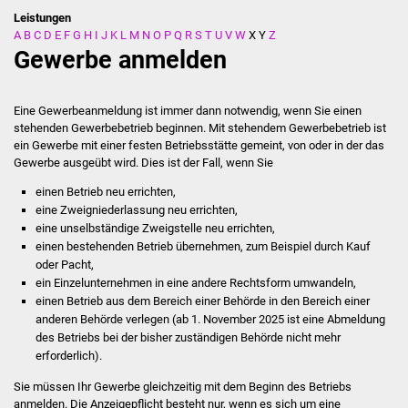
Leistungen
A
B
C
D
E
F
G
H
I
J
K
L
M
N
O
P
Q
R
S
T
U
V
W
X
Y
Z
Stadtverwaltung
Gewerbe anmelden
Ansprechpartner
Eine Gewerbeanmeldung ist immer dann notwendig, wenn Sie einen
Behördenwegweiser
stehenden Gewerbebetrieb beginnen. Mit stehendem Gewerbebetrieb ist
ein Gewerbe mit einer festen Betriebsstätte gemeint, von oder in der das
Gewerbe ausgeübt wird. Dies ist der Fall, wenn Sie
Stellenangebote
einen Betrieb neu errichten,
Kontakt
eine Zweigniederlassung neu errichten,
eine unselbständige Zweigstelle neu errichten,
einen bestehenden Betrieb übernehmen, zum Beispiel durch Kauf
Veröffentlichungen
oder Pacht,
ein Einzelunternehmen in eine andere Rechtsform umwandeln,
Ortsrecht
einen Betrieb aus dem Bereich einer Behörde in den Bereich einer
anderen Behörde verlegen (ab 1. November 2025 ist eine Abmeldung
FNP / Bebauungspläne
des Betriebs bei der bisher zuständigen Behörde nicht mehr
erforderlich).
Wahlen
Sie müssen Ihr Gewerbe gleichzeitig mit dem Beginn des Betriebs
anmelden.
Die Anzeigepflicht besteht nur, wenn es sich um eine