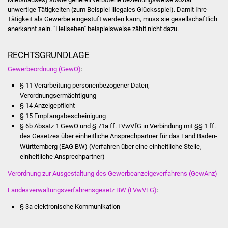
Senioren
unwertige Tätigkeiten (zum Beispiel illegales Glücksspiel). Damit Ihre
Tätigkeit als Gewerbe eingestuft werden kann, muss sie gesellschaftlich
Stadtseniorenrat
anerkannt sein. "Hellsehen" beispielsweise zählt nicht dazu.
Sommerwochen für
RECHTSGRUNDLAGE
Ältere
Gewerbeordnung (GewO)
:
§ 11 Verarbeitung personenbezogener Daten;
Seniorenwohn- und
Verordnungsermächtigung
Pflegeheim
§ 14 Anzeigepflicht
§ 15 Empfangsbescheinigung
Familien
§ 6b Absatz 1 GewO
und
§ 71a ff. LVwVfG
in Verbindung mit
§§ 1 ff.
des Gesetzes über einheitliche Ansprechpartner für das Land Baden-
Familientreff
Württemberg (EAG BW)
(Verfahren über eine einheitliche Stelle,
einheitliche Ansprechpartner)
Kinder und Jugendliche
Verordnung zur Ausgestaltung des Gewerbeanzeigeverfahrens (GewAnz)
Landesverwaltungsverfahrensgesetz BW (LVwVFG)
:
Schülerferienprogramm
§ 3a elektronische Kommunikation
Migration und Integration