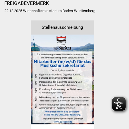
FREIGABEVERMERK
Freundeskreis Asyl
22.12.2025 Wirtschaftsministerium Baden-Württemberg
Ukraine-Hilfe
Stellenausschreibung
Wohnen
Bauen in Süßen
Wohnimmobilien +
Baugrundstücke
Wirtschaft
Haushalt & Infos
Wirtschaftsförderung
Gewerbeimmobilien