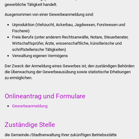
gewerbliche Tätigkeit handelt.
Stadtinfo
Ausgenommen von einer Gewerbeanmeldung sind:
Jubiläumsjahr 2021
Urproduktion (Viehzucht, Ackerbau, Jagdwesen, Forstwesen und
Fischerei)
Partnerstädte
Freie Berufe (unter anderem Rechtsanwälte, Notare, Steuerberater,
Wirtschaftsprüfer, Ärzte, wissenschaftliche, künstlerische und
Projekte
schriftstellerische Tätigkeiten)
Verwaltung eigenen Vermögens
Schulentwicklung Bizet
Der Zweck der Anmeldung eines Gewerbes ist, den zuständigen Behörden
die Überwachung der Gewerbeausübung sowie statistische Erhebungen
Sanierung Hallenbad
zu ermöglichen.
Sanierung Bizethalle
Onlineantrag und Formulare
Gewerbeanmeldung
Ortsentwicklung
Presse
Zuständige Stelle
die Gemeinde-/Stadtverwaltung Ihrer zukünftigen Betriebsstätte
Bürger & Service