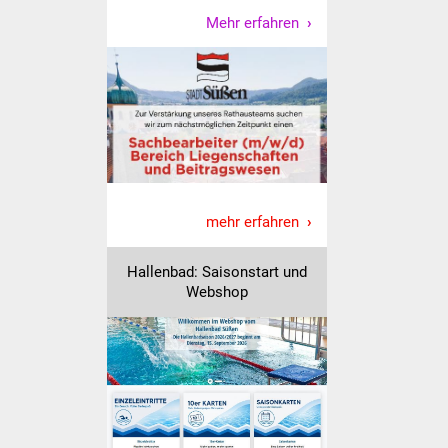
Mehr erfahren
IKG Auen
Ausschreibungen
Öffentliche
Ausschreibung
Europaweite
Ausschreibung
mehr erfahren
Beschränkte
Hallenbad: Saisonstart und
Ausschreibung
Webshop
Freihändige Vergabe
Gewerbeverzeichnis
Gewerbe - Selbsteintrag