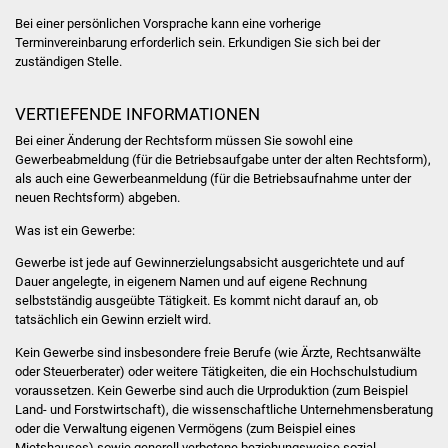
Bei einer persönlichen Vorsprache kann eine vorherige
Vereine und Parteien
Terminvereinbarung erforderlich sein. Erkundigen Sie sich bei der
zuständigen Stelle.
Selbsteintrag Vereine
VERTIEFENDE INFORMATIONEN
Beirat Süßener Vereine
Bei einer Änderung der Rechtsform müssen Sie sowohl eine
Gewerbeabmeldung (für die Betriebsaufgabe unter der alten Rechtsform),
Sportanlagen
als auch eine Gewerbeanmeldung (für die Betriebsaufnahme unter der
neuen Rechtsform) abgeben.
Tourismus
Was ist ein Gewerbe:
Erlebnisregion
Gewerbe ist jede auf Gewinnerzielungsabsicht ausgerichtete und auf
Dauer angelegte, in eigenem Namen und auf eigene Rechnung
Schwäbischer Albtrauf
selbstständig ausgeübte Tätigkeit. Es kommt nicht darauf an, ob
tatsächlich ein Gewinn erzielt wird.
Route der
Kein Gewerbe sind insbesondere freie Berufe (wie Ärzte, Rechtsanwälte
Industriekultur
oder Steuerberater) oder weitere Tätigkeiten, die ein Hochschulstudium
voraussetzen. Kein Gewerbe sind auch die Urproduktion (zum Beispiel
Lebenslagen
Land- und Forstwirtschaft), die wissenschaftliche Unternehmensberatung
oder die Verwaltung eigenen Vermögens (zum Beispiel eines
Mietshauses) sowie generell verbotene beziehungsweise sozial