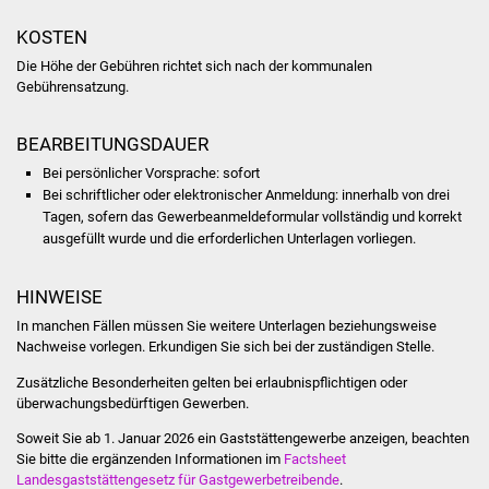
Veranstaltungen
KOSTEN
Stadtfest
Die Höhe der Gebühren richtet sich nach der kommunalen
Gebührensatzung.
Ostermarkt
BEARBEITUNGSDAUER
Einrichtungen
Bei persönlicher Vorsprache: sofort
Bei schriftlicher oder elektronischer Anmeldung: innerhalb von drei
Hallenbad
Tagen, sofern das Gewerbeanmeldeformular vollständig und korrekt
ausgefüllt wurde und die erforderlichen Unterlagen vorliegen.
Stadtbücherei
HINWEISE
Stadtarchiv
In manchen Fällen müssen Sie weitere Unterlagen beziehungsweise
Nachweise vorlegen. Erkundigen Sie sich bei der zuständigen Stelle.
Zehntscheuer
Zusätzliche Besonderheiten gelten bei erlaubnispflichtigen oder
überwachungsbedürftigen Gewerben.
Bürgerhaus
Soweit Sie ab 1. Januar 2026 ein Gaststättengewerbe anzeigen, beachten
Sie bitte die ergänzenden Informationen im
Factsheet
Kulturhalle
Landesgaststättengesetz für Gastgewerbetreibende
.