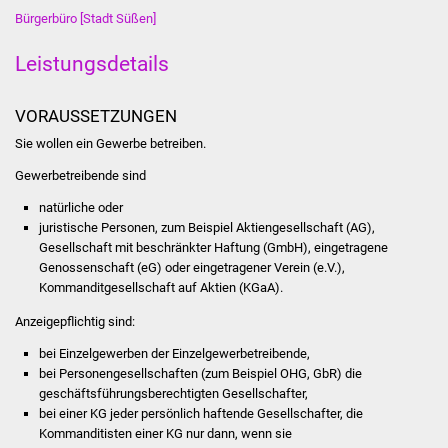
Bürgerbüro [Stadt Süßen]
Was erledige ich wo
Leistungsdetails
Dienstleistungen
VORAUSSETZUNGEN
Lebenslagen
Sie wollen ein Gewerbe betreiben.
Gewerbetreibende sind
Formulare
natürliche oder
Bürgerinfos
juristische Personen, zum Beispiel Aktiengesellschaft (AG),
Gesellschaft mit beschränkter Haftung (GmbH), eingetragene
Genossenschaft (eG) oder eingetragener Verein (e.V.),
Bildung
Kommanditgesellschaft auf Aktien (KGaA).
Schulen
Anzeigepflichtig sind:
bei Einzelgewerben der Einzelgewerbetreibende,
Kindergärten
bei Personengesellschaften (zum Beispiel OHG, GbR) die
geschäftsführungsberechtigten Gesellschafter,
Kolping-Musikschule
bei einer KG jeder persönlich haftende Gesellschafter, die
Kommanditisten einer KG nur dann, wenn sie