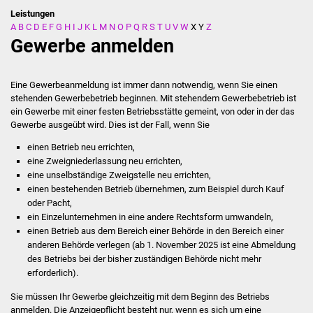
Leistungen
A
B
C
D
E
F
G
H
I
J
K
L
M
N
O
P
Q
R
S
T
U
V
W
X
Y
Z
Stadtverwaltung
Gewerbe anmelden
Ansprechpartner
Eine Gewerbeanmeldung ist immer dann notwendig, wenn Sie einen
Behördenwegweiser
stehenden Gewerbebetrieb beginnen. Mit stehendem Gewerbebetrieb ist
ein Gewerbe mit einer festen Betriebsstätte gemeint, von oder in der das
Gewerbe ausgeübt wird. Dies ist der Fall, wenn Sie
Stellenangebote
einen Betrieb neu errichten,
Kontakt
eine Zweigniederlassung neu errichten,
eine unselbständige Zweigstelle neu errichten,
einen bestehenden Betrieb übernehmen, zum Beispiel durch Kauf
Veröffentlichungen
oder Pacht,
ein Einzelunternehmen in eine andere Rechtsform umwandeln,
Ortsrecht
einen Betrieb aus dem Bereich einer Behörde in den Bereich einer
anderen Behörde verlegen (ab 1. November 2025 ist eine Abmeldung
FNP / Bebauungspläne
des Betriebs bei der bisher zuständigen Behörde nicht mehr
erforderlich).
Wahlen
Sie müssen Ihr Gewerbe gleichzeitig mit dem Beginn des Betriebs
anmelden.
Die Anzeigepflicht besteht nur, wenn es sich um eine