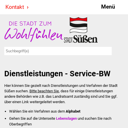
Menü
Kontakt
Stadt & Politik
Bürgermeister
Reden
Gemeinderat
Dienstleistungen - Service-BW
Ausschüsse
Hier können Sie gezielt nach Dienstleistungen und Verfahren der Stadt
Ratsinformationssystem
Süßen suchen.
Bitte beachten Sie
, dass für einige Dienstleistungen
andere Behörden wie z.B. das Landratsamt zuständig sind und Sie ggf.
Jugendbeirat
über einen Link weitergeleitet werden.
Wählen Sie ein Verfahren aus dem
Alphabet
Summerrockfestival
Gehen Sie auf die Unterseite
Lebenslagen
und suchen Sie nach
Oberbegriffen
Hallenbadparty