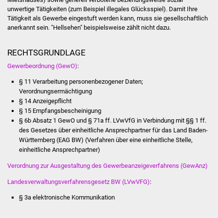
Senioren
unwertige Tätigkeiten (zum Beispiel illegales Glücksspiel). Damit Ihre
Tätigkeit als Gewerbe eingestuft werden kann, muss sie gesellschaftlich
Stadtseniorenrat
anerkannt sein. "Hellsehen" beispielsweise zählt nicht dazu.
Sommerwochen für
RECHTSGRUNDLAGE
Ältere
Gewerbeordnung (GewO)
:
§ 11 Verarbeitung personenbezogener Daten;
Seniorenwohn- und
Verordnungsermächtigung
Pflegeheim
§ 14 Anzeigepflicht
§ 15 Empfangsbescheinigung
Familien
§ 6b Absatz 1 GewO
und
§ 71a ff. LVwVfG
in Verbindung mit
§§ 1 ff.
des Gesetzes über einheitliche Ansprechpartner für das Land Baden-
Familientreff
Württemberg (EAG BW)
(Verfahren über eine einheitliche Stelle,
einheitliche Ansprechpartner)
Kinder und Jugendliche
Verordnung zur Ausgestaltung des Gewerbeanzeigeverfahrens (GewAnz)
Landesverwaltungsverfahrensgesetz BW (LVwVFG)
:
Schülerferienprogramm
§ 3a elektronische Kommunikation
Migration und Integration