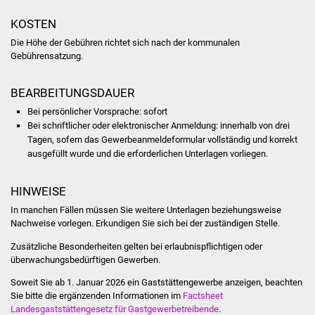
Veranstaltungen
KOSTEN
Stadtfest
Die Höhe der Gebühren richtet sich nach der kommunalen
Gebührensatzung.
Ostermarkt
BEARBEITUNGSDAUER
Einrichtungen
Bei persönlicher Vorsprache: sofort
Bei schriftlicher oder elektronischer Anmeldung: innerhalb von drei
Hallenbad
Tagen, sofern das Gewerbeanmeldeformular vollständig und korrekt
ausgefüllt wurde und die erforderlichen Unterlagen vorliegen.
Stadtbücherei
HINWEISE
Stadtarchiv
In manchen Fällen müssen Sie weitere Unterlagen beziehungsweise
Nachweise vorlegen. Erkundigen Sie sich bei der zuständigen Stelle.
Zehntscheuer
Zusätzliche Besonderheiten gelten bei erlaubnispflichtigen oder
überwachungsbedürftigen Gewerben.
Bürgerhaus
Soweit Sie ab 1. Januar 2026 ein Gaststättengewerbe anzeigen, beachten
Sie bitte die ergänzenden Informationen im
Factsheet
Kulturhalle
Landesgaststättengesetz für Gastgewerbetreibende
.