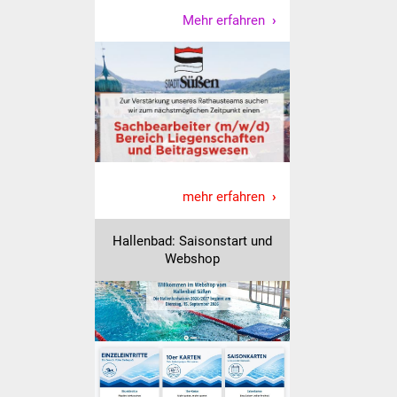
Mehr erfahren
IKG Auen
Ausschreibungen
Öffentliche
Ausschreibung
Europaweite
Ausschreibung
mehr erfahren
Beschränkte
Hallenbad: Saisonstart und
Ausschreibung
Webshop
Freihändige Vergabe
Gewerbeverzeichnis
Gewerbe - Selbsteintrag