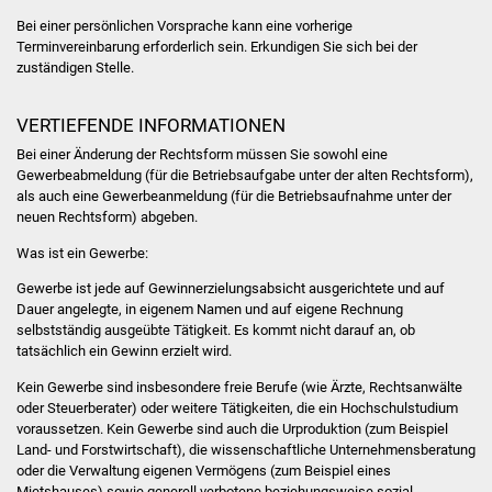
Bei einer persönlichen Vorsprache kann eine vorherige
Vereine und Parteien
Terminvereinbarung erforderlich sein. Erkundigen Sie sich bei der
zuständigen Stelle.
Selbsteintrag Vereine
VERTIEFENDE INFORMATIONEN
Beirat Süßener Vereine
Bei einer Änderung der Rechtsform müssen Sie sowohl eine
Gewerbeabmeldung (für die Betriebsaufgabe unter der alten Rechtsform),
Sportanlagen
als auch eine Gewerbeanmeldung (für die Betriebsaufnahme unter der
neuen Rechtsform) abgeben.
Tourismus
Was ist ein Gewerbe:
Erlebnisregion
Gewerbe ist jede auf Gewinnerzielungsabsicht ausgerichtete und auf
Dauer angelegte, in eigenem Namen und auf eigene Rechnung
Schwäbischer Albtrauf
selbstständig ausgeübte Tätigkeit. Es kommt nicht darauf an, ob
tatsächlich ein Gewinn erzielt wird.
Route der
Kein Gewerbe sind insbesondere freie Berufe (wie Ärzte, Rechtsanwälte
Industriekultur
oder Steuerberater) oder weitere Tätigkeiten, die ein Hochschulstudium
voraussetzen. Kein Gewerbe sind auch die Urproduktion (zum Beispiel
Lebenslagen
Land- und Forstwirtschaft), die wissenschaftliche Unternehmensberatung
oder die Verwaltung eigenen Vermögens (zum Beispiel eines
Mietshauses) sowie generell verbotene beziehungsweise sozial