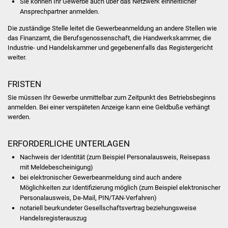
Sie können Ihr Gewerbe auch über das Netzwerk einheitlicher
NETZMonitor
Ansprechpartner anmelden.
Gesundheit und Notfall
Die zuständige Stelle leitet die Gewerbeanmeldung an andere Stellen wie
das Finanzamt, die Berufsgenossenschaft, die Handwerkskammer, die
Industrie- und Handelskammer und gegebenenfalls das Registergericht
Ärzte und Apotheken
weiter.
Pflege von Angehörigen
FRISTEN
Sie müssen Ihr Gewerbe unmittelbar zum Zeitpunkt des Betriebsbeginns
Hitzewarnung / UV-
anmelden. Bei einer verspäteten Anzeige kann eine Geldbuße verhängt
Index
werden.
ÖPNV
ERFORDERLICHE UNTERLAGEN
Nachweis der Identität (zum Beispiel Personalausweis, Reisepass
Bürgerbus (MOBS)
mit Meldebescheinigung)
bei elektronischer Gewerbeanmeldung sind auch andere
Abfall und Entsorgung
Möglichkeiten zur Identifizierung möglich (zum Beispiel elektronischer
Personalausweis, De-Mail, PIN/TAN-Verfahren)
Kultur & Freizeit
notariell beurkundeter Gesellschaftsvertrag beziehungsweise
Handelsregisterauszug