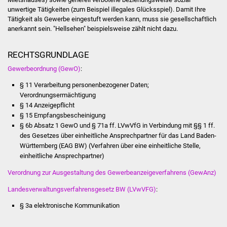
Senioren
unwertige Tätigkeiten (zum Beispiel illegales Glücksspiel). Damit Ihre
Tätigkeit als Gewerbe eingestuft werden kann, muss sie gesellschaftlich
Stadtseniorenrat
anerkannt sein. "Hellsehen" beispielsweise zählt nicht dazu.
Sommerwochen für
RECHTSGRUNDLAGE
Ältere
Gewerbeordnung (GewO)
:
§ 11 Verarbeitung personenbezogener Daten;
Seniorenwohn- und
Verordnungsermächtigung
Pflegeheim
§ 14 Anzeigepflicht
§ 15 Empfangsbescheinigung
Familien
§ 6b Absatz 1 GewO
und
§ 71a ff. LVwVfG
in Verbindung mit
§§ 1 ff.
des Gesetzes über einheitliche Ansprechpartner für das Land Baden-
Familientreff
Württemberg (EAG BW)
(Verfahren über eine einheitliche Stelle,
einheitliche Ansprechpartner)
Kinder und Jugendliche
Verordnung zur Ausgestaltung des Gewerbeanzeigeverfahrens (GewAnz)
Landesverwaltungsverfahrensgesetz BW (LVwVFG)
:
Schülerferienprogramm
§ 3a elektronische Kommunikation
Migration und Integration