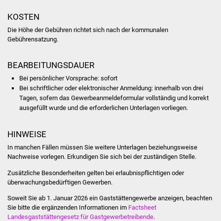
Veranstaltungen
KOSTEN
Stadtfest
Die Höhe der Gebühren richtet sich nach der kommunalen
Gebührensatzung.
Ostermarkt
BEARBEITUNGSDAUER
Einrichtungen
Bei persönlicher Vorsprache: sofort
Bei schriftlicher oder elektronischer Anmeldung: innerhalb von drei
Hallenbad
Tagen, sofern das Gewerbeanmeldeformular vollständig und korrekt
ausgefüllt wurde und die erforderlichen Unterlagen vorliegen.
Stadtbücherei
HINWEISE
Stadtarchiv
In manchen Fällen müssen Sie weitere Unterlagen beziehungsweise
Nachweise vorlegen. Erkundigen Sie sich bei der zuständigen Stelle.
Zehntscheuer
Zusätzliche Besonderheiten gelten bei erlaubnispflichtigen oder
überwachungsbedürftigen Gewerben.
Bürgerhaus
Soweit Sie ab 1. Januar 2026 ein Gaststättengewerbe anzeigen, beachten
Sie bitte die ergänzenden Informationen im
Factsheet
Kulturhalle
Landesgaststättengesetz für Gastgewerbetreibende
.