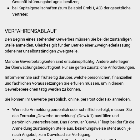
Geschäftsführungsbefugnis besitzen,
Volkshochschule
bei Kapitalgesellschaften (zum Beispiel GmbH, AG) der gesetzliche
Vertreter.
Soziale Einrichtungen
VERFAHRENSABLAUF
Kirchen
Den Beginn eines stehenden Gewerbes müssen Sie bei der zuständigen
Stelle anmelden. Gleiches gilt für den Betrieb einer Zweigniederlassung
Lokale Agenda
oder einer unselbstständigen Zweigstelle.
Manche Gewerbetätigkeiten sind erlaubnispflichtig. Andere unterliegen
Jugendhaus
der Überwachungsbedürftigkeit. Für sie gelten zusätzliche Anforderungen.
Fachteam Jugend
Informieren Sie sich frühzeitig darüber, welche persönlichen, finanziellen
und fachlichen Voraussetzungen Sie erfüllen müssen, um in diesen
Gewerbebereichen tätig werden zu können.
Kinder- und
Familienzentrum
Sie können Ihr Gewerbe persönlich, online, per Post oder Fax anmelden.
Wenn die Anmeldung persönlich oder schriftlich erfolgt, müssen Sie
Stadtwerke
das Formular „Gewerbe-Anmeldung“ (GewA 1) ausfüllen und
persönlich unterschreiben. Das Formular "GewA 1" liegt bei der für die
Suenergie
Anmeldung zuständigen Stelle aus, beziehungsweise steht auch, je
nach Angebot, zum Download zur Verfügung.