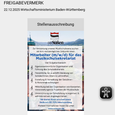
FREIGABEVERMERK
Freundeskreis Asyl
22.12.2025 Wirtschaftsministerium Baden-Württemberg
Ukraine-Hilfe
Stellenausschreibung
Wohnen
Bauen in Süßen
Wohnimmobilien +
Baugrundstücke
Wirtschaft
Haushalt & Infos
Wirtschaftsförderung
Gewerbeimmobilien