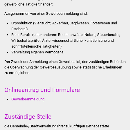
gewerbliche Tätigkeit handelt.
Stadtinfo
Ausgenommen von einer Gewerbeanmeldung sind:
Jubiläumsjahr 2021
Urproduktion (Viehzucht, Ackerbau, Jagdwesen, Forstwesen und
Fischerei)
Partnerstädte
Freie Berufe (unter anderem Rechtsanwälte, Notare, Steuerberater,
Wirtschaftsprüfer, Ärzte, wissenschaftliche, künstlerische und
Projekte
schriftstellerische Tätigkeiten)
Verwaltung eigenen Vermögens
Schulentwicklung Bizet
Der Zweck der Anmeldung eines Gewerbes ist, den zuständigen Behörden
die Überwachung der Gewerbeausübung sowie statistische Erhebungen
Sanierung Hallenbad
zu ermöglichen.
Sanierung Bizethalle
Onlineantrag und Formulare
Gewerbeanmeldung
Ortsentwicklung
Presse
Zuständige Stelle
die Gemeinde-/Stadtverwaltung Ihrer zukünftigen Betriebsstätte
Bürger & Service