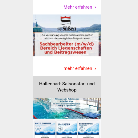
Mehr erfahren
IKG Auen
Ausschreibungen
Öffentliche
Ausschreibung
Europaweite
Ausschreibung
mehr erfahren
Beschränkte
Hallenbad: Saisonstart und
Ausschreibung
Webshop
Freihändige Vergabe
Gewerbeverzeichnis
Gewerbe - Selbsteintrag