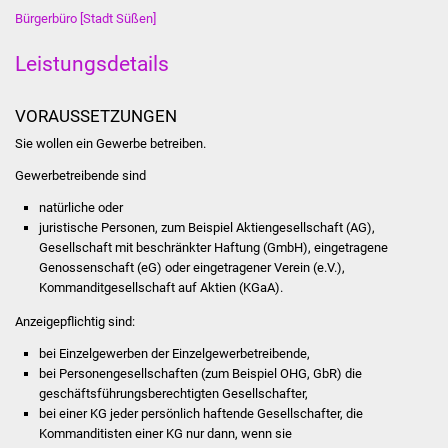
Bürgerbüro [Stadt Süßen]
Was erledige ich wo
Leistungsdetails
Dienstleistungen
VORAUSSETZUNGEN
Lebenslagen
Sie wollen ein Gewerbe betreiben.
Gewerbetreibende sind
Formulare
natürliche oder
Bürgerinfos
juristische Personen, zum Beispiel Aktiengesellschaft (AG),
Gesellschaft mit beschränkter Haftung (GmbH), eingetragene
Genossenschaft (eG) oder eingetragener Verein (e.V.),
Bildung
Kommanditgesellschaft auf Aktien (KGaA).
Schulen
Anzeigepflichtig sind:
bei Einzelgewerben der Einzelgewerbetreibende,
Kindergärten
bei Personengesellschaften (zum Beispiel OHG, GbR) die
geschäftsführungsberechtigten Gesellschafter,
Kolping-Musikschule
bei einer KG jeder persönlich haftende Gesellschafter, die
Kommanditisten einer KG nur dann, wenn sie