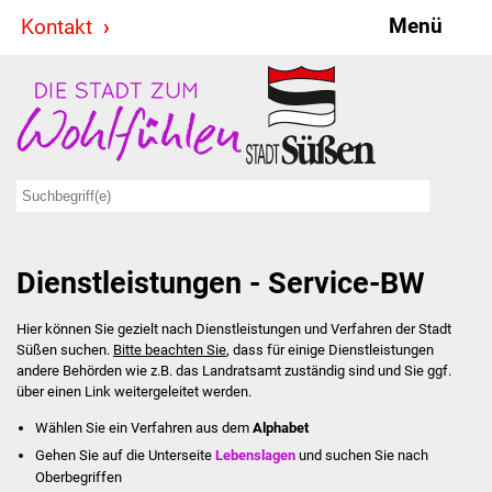
Menü
Kontakt
Stadt & Politik
Bürgermeister
Reden
Gemeinderat
Dienstleistungen - Service-BW
Ausschüsse
Hier können Sie gezielt nach Dienstleistungen und Verfahren der Stadt
Ratsinformationssystem
Süßen suchen.
Bitte beachten Sie
, dass für einige Dienstleistungen
andere Behörden wie z.B. das Landratsamt zuständig sind und Sie ggf.
Jugendbeirat
über einen Link weitergeleitet werden.
Wählen Sie ein Verfahren aus dem
Alphabet
Summerrockfestival
Gehen Sie auf die Unterseite
Lebenslagen
und suchen Sie nach
Oberbegriffen
Hallenbadparty