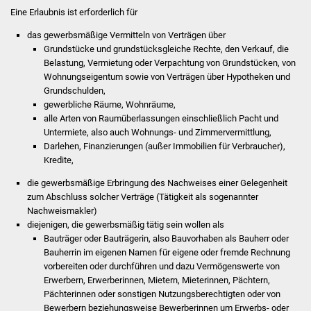
Stadtinfo
Eine Erlaubnis ist erforderlich für
das gewerbsmäßige Vermitteln von Verträgen über
Jubiläumsjahr 2021
Grundstücke und grundstücksgleiche Rechte, den Verkauf, die
Belastung, Vermietung oder Verpachtung von Grundstücken, von
Partnerstädte
Wohnungseigentum sowie von Verträgen über Hypotheken und
Grundschulden,
gewerbliche Räume, Wohnräume,
Projekte
alle Arten von Raumüberlassungen einschließlich Pacht und
Untermiete,
also auch Wohnungs- und Zimmervermittlung,
Schulentwicklung Bizet
Darlehen, Finanzierungen (außer Immobilien für Verbraucher),
Kredite,
Sanierung Hallenbad
die gewerbsmäßige Erbringung des Nachweises einer Gelegenheit
zum Abschluss solcher Verträge (Tätigkeit als sogenannter
Sanierung Bizethalle
Nachweismakler)
diejenigen, die gewerbsmäßig tätig sein wollen als
Ortsentwicklung
Bauträger oder Bauträgerin
, also Bauvorhaben als Bauherr oder
Bauherrin im eigenen Namen für eigene oder fremde Rechnung
vorbereiten oder durchführen und dazu Vermögenswerte von
Presse
Erwerbern, Erwerberinnen, Mietern, Mieterinnen, Pächtern,
Pächterinnen oder sonstigen Nutzungsberechtigten oder von
Bürger & Service
Bewerbern beziehungsweise Bewerberinnen um Erwerbs- oder