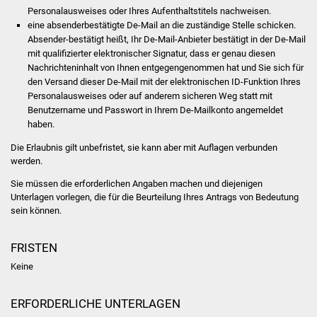
NETZMonitor
Personalausweises oder Ihres Aufenthaltstitels nachweisen.
eine absenderbestätigte De-Mail an die zuständige Stelle schicken.
Gesundheit und Notfall
Absender-bestätigt heißt, Ihr De-Mail-Anbieter bestätigt in der De-Mail
mit qualifizierter elektronischer Signatur, dass er genau diesen
Nachrichteninhalt von Ihnen entgegengenommen hat und Sie sich für
Ärzte und Apotheken
den Versand dieser De-Mail mit der elektronischen ID-Funktion Ihres
Personalausweises oder auf anderem sicheren Weg statt mit
Pflege von Angehörigen
Benutzername und Passwort in Ihrem De-Mailkonto angemeldet
haben.
Hitzewarnung / UV-
Die Erlaubnis gilt unbefristet, sie kann aber mit Auflagen verbunden
Index
werden.
Sie müssen die erforderlichen Angaben machen und diejenigen
ÖPNV
Unterlagen vorlegen, die für die Beurteilung Ihres Antrags von Bedeutung
sein können.
Bürgerbus (MOBS)
FRISTEN
Abfall und Entsorgung
Keine
Kultur & Freizeit
ERFORDERLICHE UNTERLAGEN