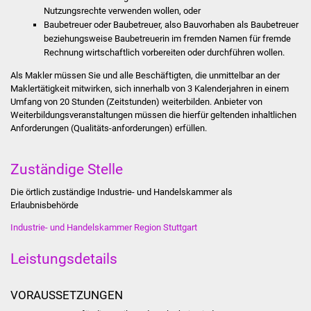
Nutzungsrechte verwenden wollen,
oder
Baubetreuer oder Baubetreuer
, also Bauvorhaben als Baubetreuer
Was erledige ich wo
beziehungsweise Baubetreuerin im fremden Namen für fremde
Rechnung wirtschaftlich vorbereiten oder durchführen wollen.
Dienstleistungen
Als Makler müssen Sie und alle Beschäftigten, die unmittelbar an der
Maklertätigkeit mitwirken, sich innerhalb von 3 Kalenderjahren in einem
Lebenslagen
Umfang von 20 Stunden (Zeitstunden) weiterbilden. Anbieter von
Weiterbildungsveranstaltungen müssen die hierfür geltenden inhaltlichen
Formulare
Anforderungen (Qualitäts-anforderungen) erfüllen.
Bürgerinfos
Zuständige Stelle
Bildung
Die örtlich zuständige Industrie- und Handelskammer als
Erlaubnisbehörde
Schulen
Industrie- und Handelskammer Region Stuttgart
Kindergärten
Leistungsdetails
Kolping-Musikschule
VORAUSSETZUNGEN