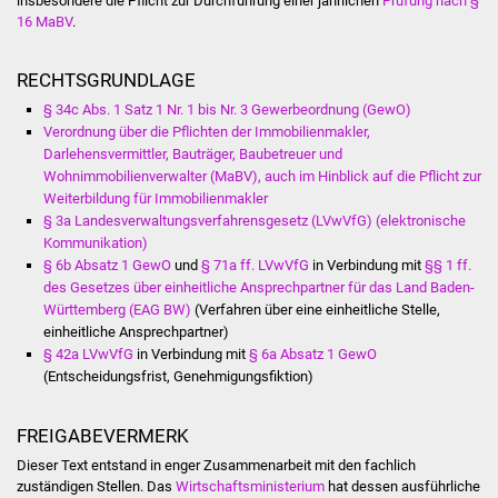
insbesondere die Pflicht zur Durchführung einer jährlichen
Prüfung nach §
16 MaBV
.
Freundeskreis Asyl
RECHTSGRUNDLAGE
Ukraine-Hilfe
§ 34c Abs. 1 Satz 1 Nr. 1 bis Nr. 3 Gewerbeordnung (GewO)
Verordnung über die Pflichten der Immobilienmakler,
Wohnen
Darlehensvermittler, Bauträger, Baubetreuer und
Wohnimmobilienverwalter (MaBV), auch im Hinblick auf die Pflicht zur
Bauen in Süßen
Weiterbildung für Immobilienmakler
§ 3a Landesverwaltungsverfahrensgesetz (LVwVfG) (elektronische
Wohnimmobilien +
Kommunikation)
Baugrundstücke
§ 6b Absatz 1 GewO
und
§ 71a ff. LVwVfG
in Verbindung mit
§§ 1 ff.
des Gesetzes über einheitliche Ansprechpartner für das Land Baden-
Württemberg (EAG BW)
(Verfahren über eine einheitliche Stelle,
Wirtschaft
einheitliche Ansprechpartner)
§ 42a LVwVfG
in Verbindung mit
§ 6a Absatz 1 GewO
Haushalt & Infos
(Entscheidungsfrist, Genehmigungsfiktion)
Wirtschaftsförderung
FREIGABEVERMERK
Dieser Text entstand in enger Zusammenarbeit mit den fachlich
Gewerbeimmobilien
zuständigen Stellen. Das
Wirtschaftsministerium
hat dessen ausführliche