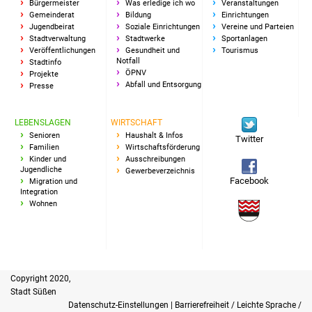
Bürgermeister
Was erledige ich wo
Veranstaltungen
Gemeinderat
Bildung
Einrichtungen
Jugendbeirat
Soziale Einrichtungen
Vereine und Parteien
Stadtverwaltung
Stadtwerke
Sportanlagen
Veröffentlichungen
Gesundheit und
Tourismus
Notfall
Stadtinfo
ÖPNV
Projekte
Abfall und Entsorgung
Presse
LEBENSLAGEN
WIRTSCHAFT
Senioren
Haushalt & Infos
Twitter
Familien
Wirtschaftsförderung
Kinder und
Ausschreibungen
Jugendliche
Gewerbeverzeichnis
Facebook
Migration und
Integration
Wohnen
Copyright 2020,
Stadt Süßen
Datenschutz-Einstellungen
|
Barrierefreiheit / Leichte Sprache /