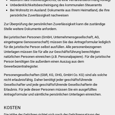
Unbedenklichkeitsbescheinigung des kommunalen Steueramts
Vereine und Parteien
Bei Wohnsitz im Ausland: Dokumente aus Ihrem Heimatland, die Ihre
persönliche Zuverlässigkeit nachweisen
Selbsteintrag Vereine
Zur Überprüfung der persönlichen Zuverlässigkeit kann die zuständige
Stelle weitere Dokumente anfordern.
Beirat Süßener Vereine
Bei juristischen Personen (GmbH, Unternehmensgesellschaft, AG,
eingetragene Genossenschaft) müssen Sie das Antragsformular lediglich
Sportanlagen
für die juristische Person selbst ausfüllen. Alle personenbezogenen
Unterlagen müssen Sie für alle zur Geschäftsführung berechtigten
Tourismus
natürlichen Personen einreichen (z.B. Personalpapiere). Für die juristische
Person benötigen Sie außerdem einen Auszug aus dem
Gewerbezentralregister.
Erlebnisregion
Schwäbischer Albtrauf
Personengesellschaften (GbR, KG, OHG, GmbH Co. KG) sind als solche
nicht erlaubnisfähig. Daher benötigt jeder geschäftsführende
Gesellschafter und jede geschäftsführende Gesellschafterin die
Route der
Erlaubnis. Für jede dieser Personen müssen Sie ein ausgefülltes
Industriekultur
Antragsformular und sämtliche persönlichen Unterlagen einreichen.
Lebenslagen
KOSTEN
Die Höhe der Gebühren richtet sich nach der Gebührensatzung der