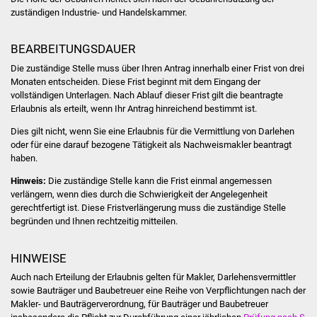
Senioren
zuständigen Industrie- und Handelskammer.
Stadtseniorenrat
BEARBEITUNGSDAUER
Sommerwochen für
Die zuständige Stelle muss über Ihren Antrag innerhalb einer Frist von drei
Monaten entscheiden. Diese Frist beginnt mit dem Eingang der
Ältere
vollständigen Unterlagen. Nach Ablauf dieser Frist gilt die beantragte
Erlaubnis als erteilt, wenn Ihr Antrag hinreichend bestimmt ist.
Seniorenwohn- und
Dies gilt nicht, wenn Sie eine Erlaubnis für die Vermittlung von Darlehen
Pflegeheim
oder für eine darauf bezogene Tätigkeit als Nachweismakler beantragt
haben.
Familien
Hinweis:
Die zuständige Stelle kann die Frist einmal angemessen
verlängern, wenn dies durch die Schwierigkeit der Angelegenheit
Familientreff
gerechtfertigt ist. Diese Fristverlängerung muss die zuständige Stelle
begründen und Ihnen rechtzeitig mitteilen.
Kinder und Jugendliche
HINWEISE
Schülerferienprogramm
Auch nach Erteilung der Erlaubnis gelten für Makler, Darlehensvermittler
sowie Bauträger und Baubetreuer eine Reihe von Verpflichtungen nach der
Migration und Integration
Makler- und Bauträgerverordnung, für Bauträger und Baubetreuer