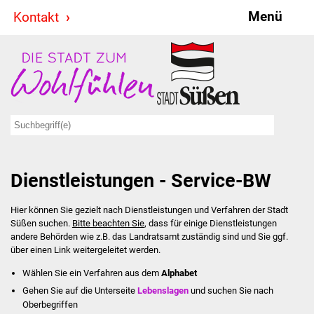
Menü
Kontakt
Stadt & Politik
Bürgermeister
Reden
Gemeinderat
Dienstleistungen - Service-BW
Ausschüsse
Hier können Sie gezielt nach Dienstleistungen und Verfahren der Stadt
Ratsinformationssystem
Süßen suchen.
Bitte beachten Sie
, dass für einige Dienstleistungen
andere Behörden wie z.B. das Landratsamt zuständig sind und Sie ggf.
Jugendbeirat
über einen Link weitergeleitet werden.
Wählen Sie ein Verfahren aus dem
Alphabet
Summerrockfestival
Gehen Sie auf die Unterseite
Lebenslagen
und suchen Sie nach
Oberbegriffen
Hallenbadparty