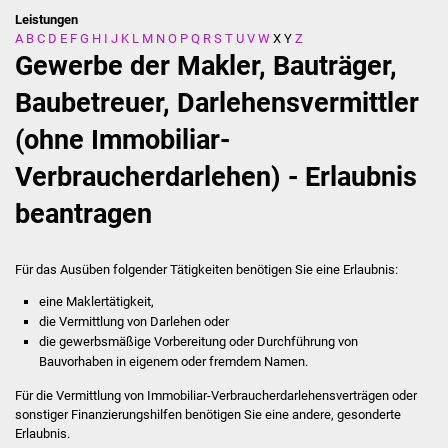
Leistungen
A
B
C
D
E
F
G
H
I
J
K
L
M
N
O
P
Q
R
S
T
U
V
W
X
Y
Z
Stadtverwaltung
Gewerbe der Makler, Bauträger,
Ansprechpartner
Baubetreuer, Darlehensvermittler
(ohne Immobiliar-
Behördenwegweiser
Verbraucherdarlehen) - Erlaubnis
Stellenangebote
beantragen
Kontakt
Für das Ausüben folgender Tätigkeiten benötigen Sie eine Erlaubnis:
Veröffentlichungen
eine Maklertätigkeit,
die Vermittlung von Darlehen oder
Ortsrecht
die gewerbsmäßige Vorbereitung oder Durchführung von
Bauvorhaben in eigenem oder fremdem Namen.
FNP / Bebauungspläne
Für die Vermittlung von Immobiliar-Verbraucherdarlehensverträgen oder
sonstiger Finanzierungshilfen benötigen Sie eine andere, gesonderte
Wahlen
Erlaubnis.