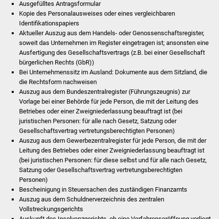
Veranstaltungen
Ausgefülltes Antragsformular
Kopie des Personalausweises oder eines vergleichbaren
Identifikationspapiers
Stadtfest
Aktueller Auszug aus dem Handels- oder Genossenschaftsregister,
soweit das Unternehmen im Register eingetragen ist; ansonsten eine
Ostermarkt
Ausfertigung des Gesellschaftsvertrags (z.B. bei einer Gesellschaft
bürgerlichen Rechts (GbR))
Einrichtungen
Bei Unternehmenssitz im Ausland: Dokumente aus dem Sitzland, die
die Rechtsform nachweisen
Auszug aus dem Bundeszentralregister (Führungszeugnis) zur
Hallenbad
Vorlage bei einer Behörde für jede Person, die mit der Leitung des
Betriebes oder einer Zweigniederlassung beauftragt ist (bei
Stadtbücherei
juristischen Personen: für alle nach Gesetz, Satzung oder
Gesellschaftsvertrag vertretungsberechtigten Personen)
Stadtarchiv
Auszug aus dem Gewerbezentralregister für jede Person, die mit der
Leitung des Betriebes oder einer Zweigniederlassung beauftragt ist
(bei juristischen Personen: für diese selbst und für alle nach Gesetz,
Zehntscheuer
Satzung oder Gesellschaftsvertrag vertretungsberechtigten
Personen)
Bürgerhaus
Bescheinigung in Steuersachen des zuständigen Finanzamts
Auszug aus dem Schuldnerverzeichnis des zentralen
Kulturhalle
Vollstreckungsgerichts
Auskunft des Insolvenzgerichts, ob eine Verfahrenseröffnung vorliegt