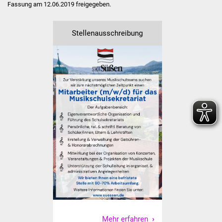
Fassung am 12.06.2019 freigegeben.
IKG Auen
Stellenausschreibung
Ausschreibungen
Öffentliche
Ausschreibung
Europaweite
Ausschreibung
Beschränkte
Ausschreibung
Freihändige Vergabe
Gewerbeverzeichnis
Gewerbe - Selbsteintrag
Mehr erfahren