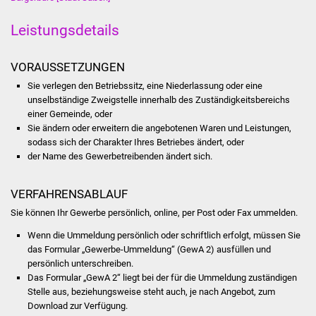
Was erledige ich wo
Leistungsdetails
Dienstleistungen
VORAUSSETZUNGEN
Sie verlegen den Betriebssitz, eine Niederlassung oder eine
Lebenslagen
unselbständige Zweigstelle innerhalb des Zuständigkeitsbereichs
einer Gemeinde, oder
Formulare
Sie ändern oder erweitern die angebotenen Waren und Leistungen,
sodass sich der Charakter Ihres Betriebes ändert, oder
der Name des Gewerbetreibenden ändert sich.
Bürgerinfos
Bildung
VERFAHRENSABLAUF
Sie können Ihr Gewerbe persönlich, online, per Post oder Fax ummelden.
Schulen
Wenn die Ummeldung persönlich oder schriftlich erfolgt, müssen Sie
das Formular „Gewerbe-Ummeldung“ (GewA 2) ausfüllen und
Kindergärten
persönlich unterschreiben.
Das Formular „GewA 2“ liegt bei der für die Ummeldung zuständigen
Kolping-Musikschule
Stelle aus, beziehungsweise steht auch, je nach Angebot, zum
Download zur Verfügung.