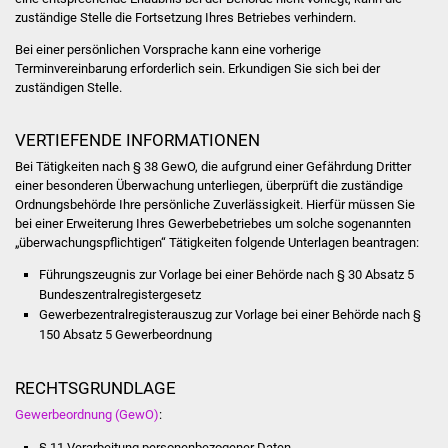
Veranstaltungen
zuständige Stelle die Fortsetzung Ihres Betriebes verhindern.
Bei einer persönlichen Vorsprache kann eine vorherige
Stadtfest
Terminvereinbarung erforderlich sein. Erkundigen Sie sich bei der
zuständigen Stelle.
Ostermarkt
VERTIEFENDE INFORMATIONEN
Einrichtungen
Bei Tätigkeiten nach § 38 GewO, die aufgrund einer Gefährdung Dritter
einer besonderen Überwachung unterliegen, überprüft die
zuständige
Hallenbad
Ordnungsbehörde Ihre
persönliche Zuverlässigkeit. Hierfür müssen Sie
bei einer Erweiterung Ihres Gewerbebetriebes um solche sogenannten
Stadtbücherei
„überwachungspflichtigen“ Tätigkeiten folgende Unterlagen beantragen:
Führungszeugnis zur Vorlage bei einer Behörde nach § 30 Absatz 5
Stadtarchiv
Bundeszentralregistergesetz
Gewerbezentralregisterauszug zur Vorlage bei einer Behörde nach §
Zehntscheuer
150 Absatz 5 Gewerbeordnung
Bürgerhaus
RECHTSGRUNDLAGE
Gewerbeordnung (GewO)
:
Kulturhalle
§ 11
Verarbeitung personenbezogener Daten