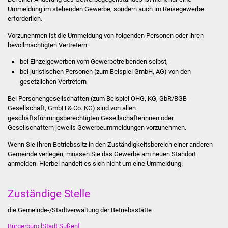
Stadtinfo
Ummeldung im stehenden Gewerbe, sondern auch im Reisegewerbe
erforderlich.
Jubiläumsjahr 2021
Vorzunehmen ist die Ummeldung von folgenden Personen oder ihren
bevollmächtigten Vertretern:
Partnerstädte
bei Einzelgewerben vom Gewerbetreibenden selbst,
bei juristischen Personen (zum Beispiel GmbH, AG) von den
Projekte
gesetzlichen Vertretern
Bei Personengesellschaften (zum Beispiel OHG, KG, GbR/BGB-
Schulentwicklung Bizet
Gesellschaft, GmbH & Co. KG) sind von allen
geschäftsführungsberechtigten Gesellschafterinnen oder
Sanierung Hallenbad
Gesellschaftern jeweils Gewerbeummeldungen vorzunehmen.
Wenn Sie Ihren Betriebssitz in den Zuständigkeitsbereich einer anderen
Sanierung Bizethalle
Gemeinde verlegen, müssen Sie das Gewerbe am neuen Standort
anmelden. Hierbei handelt es sich nicht um eine Ummeldung.
Ortsentwicklung
Zuständige Stelle
Presse
die Gemeinde-/Stadtverwaltung der Betriebsstätte
Bürger & Service
Bürgerbüro [Stadt Süßen]