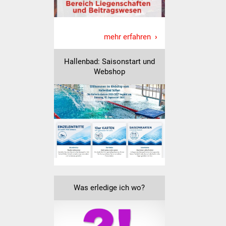
Freundeskreis Asyl
mehr erfahren
Ukraine-Hilfe
Wohnen
Hallenbad: Saisonstart und
Webshop
Bauen in Süßen
Wohnimmobilien +
Baugrundstücke
Wirtschaft
Haushalt & Infos
Was erledige ich wo?
Wirtschaftsförderung
Gewerbeimmobilien