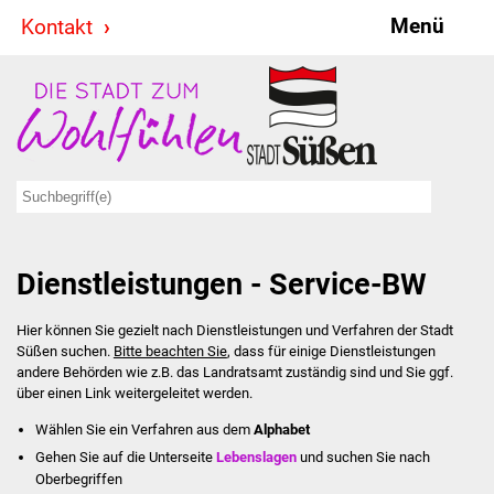
Menü
Kontakt
Stadt & Politik
Bürgermeister
Reden
Gemeinderat
Dienstleistungen - Service-BW
Ausschüsse
Hier können Sie gezielt nach Dienstleistungen und Verfahren der Stadt
Ratsinformationssystem
Süßen suchen.
Bitte beachten Sie
, dass für einige Dienstleistungen
andere Behörden wie z.B. das Landratsamt zuständig sind und Sie ggf.
Jugendbeirat
über einen Link weitergeleitet werden.
Wählen Sie ein Verfahren aus dem
Alphabet
Summerrockfestival
Gehen Sie auf die Unterseite
Lebenslagen
und suchen Sie nach
Oberbegriffen
Hallenbadparty