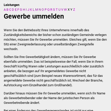
Leistungen
A
B
C
D
E
F
G
H
I
J
K
L
M
N
O
P
Q
R
S
T
U
V
W
X
Y
Z
Stadtverwaltung
Gewerbe ummelden
Ansprechpartner
Wenn Sie den Betriebssitz Ihres Unternehmens innerhalb des
Behördenwegweiser
Zuständigkeitsbereichs der bisher schon zuständigen Gemeinde verlegen
möchten, müssen Sie Ihr Gewerbe ummelden. Gleiches gilt, wenn Sie den
Sitz einer Zweigniederlassung oder unselbständigen Zweigstelle
Stellenangebote
wechseln.
Kontakt
Sollten Sie Ihre Gewerbetätigkeit ändern, müssen Sie Ihr Gewerbe
ebenfalls ummelden. Das ist beispielsweise der Fall, wenn Sie in Ihrem
Geschäft künftig Waren oder Leistungen ausschließlich oder zusätzlich
Veröffentlichungen
anbieten, die bezogen auf Ihr angemeldetes Gewerbe nicht
geschäftsüblich sind (zum Beispiel neues Warensortiment, das für das
Ortsrecht
angemeldete Gewerbe nicht geschäftsüblich ist; Wechsel der Branche,
Aufstockung vom Einzelhandel zum Großhandel).
FNP / Bebauungspläne
Darüber hinaus müssen Sie Ihr Gewerbe ummelden, wenn sich Ihr Name
als Gewerbetreibender oder der Name der juristischen Person als
Gewerbetreibende ändert.
Wahlen
Bei einer Änderung des Gewerbegegenstandes ist nicht nur eine