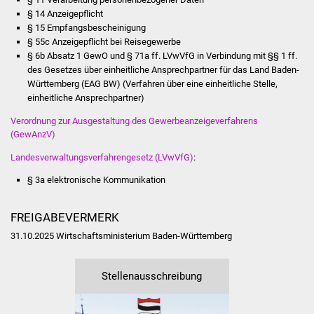
§ 14 Anzeigepflicht
Vereine und Parteien
§ 15 Empfangsbescheinigung
§ 55c Anzeigepflicht bei Reisegewerbe
Selbsteintrag Vereine
§ 6b Absatz 1 GewO
und
§ 71a ff. LVwVfG
in Verbindung mit
§§ 1 ff.
des Gesetzes über einheitliche Ansprechpartner für das Land Baden-
Württemberg (EAG BW) (Verfahren über eine einheitliche Stelle,
Beirat Süßener Vereine
einheitliche Ansprechpartner)
Sportanlagen
Verordnung zur Ausgestaltung des Gewerbeanzeigeverfahrens
(GewAnzV)
Tourismus
Landesverwaltungsverfahrengesetz (LVwVfG)
:
§ 3a elektronische Kommunikation
Erlebnisregion
Schwäbischer Albtrauf
FREIGABEVERMERK
Route der
31.10.2025 Wirtschaftsministerium Baden-Württemberg
Industriekultur
Stellenausschreibung
Lebenslagen