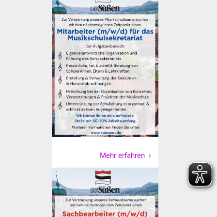
Senioren
Stadtseniorenrat
Sommerwochen für
Ältere
Seniorenwohn- und
Pflegeheim
Familien
Familientreff
Mehr erfahren
Kinder und Jugendliche
Schülerferienprogramm
Migration und Integration