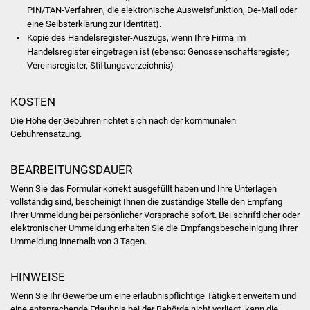
NETZMonitor
PIN/TAN-Verfahren, die elektronische Ausweisfunktion, De-Mail oder
eine Selbsterklärung zur Identität).
Kopie des Handelsregister-Auszugs, wenn Ihre Firma im
Gesundheit und Notfall
Handelsregister eingetragen ist (ebenso: Genossenschaftsregister,
Vereinsregister, Stiftungsverzeichnis)
Ärzte und Apotheken
KOSTEN
Pflege von Angehörigen
Die Höhe der Gebühren richtet sich nach der kommunalen
Gebührensatzung.
Hitzewarnung / UV-
Index
BEARBEITUNGSDAUER
ÖPNV
Wenn Sie das Formular korrekt ausgefüllt haben und Ihre Unterlagen
vollständig sind, bescheinigt Ihnen die zuständige Stelle den Empfang
Ihrer Ummeldung bei persönlicher Vorsprache sofort. Bei schriftlicher oder
Bürgerbus (MOBS)
elektronischer Ummeldung erhalten Sie die Empfangsbescheinigung Ihrer
Ummeldung innerhalb von 3 Tagen.
Abfall und Entsorgung
HINWEISE
Kultur & Freizeit
Wenn Sie Ihr Gewerbe um eine erlaubnispflichtige Tätigkeit erweitern und
eine entsprechende Erlaubnis bei der Behörde nicht vorliegt, kann die