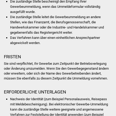
Die zuständige Stelle bescheinigt den Empfang Ihrer
Volkshochschule
Gewerbeummeldung, wenn das Ummeldeformular vollständig
ausgefüllt wurde.
Soziale Einrichtungen
Die zuständige Stelle leitet die Gewerbeummeldung an andere
Stellen, wie das Finanzamt, die Berufsgenossenschaft, die
Kirchen
Handwerkskammer oder die Industrie- und Handelskammer und
gegebenenfalls das Registergericht weiter.
Das Verfahren kann über einen einheitlichen Ansprechpartner
Lokale Agenda
abgewickelt werden.
Jugendhaus
FRISTEN
Fachteam Jugend
Sie sind verpflichtet, Ihr Gewerbe zum Zeitpunkt der Betriebsverlegung
oder Änderung umzumelden. Wenn Sie den Gewerbegegenstand ändern
oder erweitern, oder sich der Name des Gewerbetreibenden ändert,
Kinder- und
müssen Sie ebenfalls zu diesem Zeitpunkt die Ummeldung vornehmen.
Familienzentrum
ERFORDERLICHE UNTERLAGEN
Stadtwerke
Nachweis der Identität (zum Beispiel Personalausweis, Reisepass
mit Meldebescheinigung). Bei elektronischer Gewerbe-Ummeldung
Suenergie
kann die zuständige Stelle weitere geeignete und angemessene
Verfahren zur Feststellung der Identität anwenden (zum Beispiel