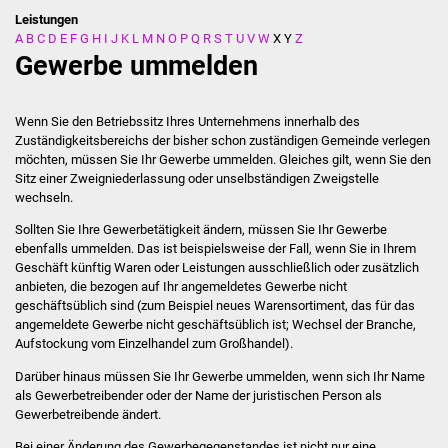
Leistungen
A
B
C
D
E
F
G
H
I
J
K
L
M
N
O
P
Q
R
S
T
U
V
W
X
Y
Z
Stadtverwaltung
Gewerbe ummelden
Ansprechpartner
Wenn Sie den Betriebssitz Ihres Unternehmens innerhalb des
Behördenwegweiser
Zuständigkeitsbereichs der bisher schon zuständigen Gemeinde verlegen
möchten, müssen Sie Ihr Gewerbe ummelden. Gleiches gilt, wenn Sie den
Sitz einer Zweigniederlassung oder unselbständigen Zweigstelle
Stellenangebote
wechseln.
Kontakt
Sollten Sie Ihre Gewerbetätigkeit ändern, müssen Sie Ihr Gewerbe
ebenfalls ummelden. Das ist beispielsweise der Fall, wenn Sie in Ihrem
Geschäft künftig Waren oder Leistungen ausschließlich oder zusätzlich
Veröffentlichungen
anbieten, die bezogen auf Ihr angemeldetes Gewerbe nicht
geschäftsüblich sind (zum Beispiel neues Warensortiment, das für das
Ortsrecht
angemeldete Gewerbe nicht geschäftsüblich ist; Wechsel der Branche,
Aufstockung vom Einzelhandel zum Großhandel).
FNP / Bebauungspläne
Darüber hinaus müssen Sie Ihr Gewerbe ummelden, wenn sich Ihr Name
als Gewerbetreibender oder der Name der juristischen Person als
Gewerbetreibende ändert.
Wahlen
Bei einer Änderung des Gewerbegegenstandes ist nicht nur eine