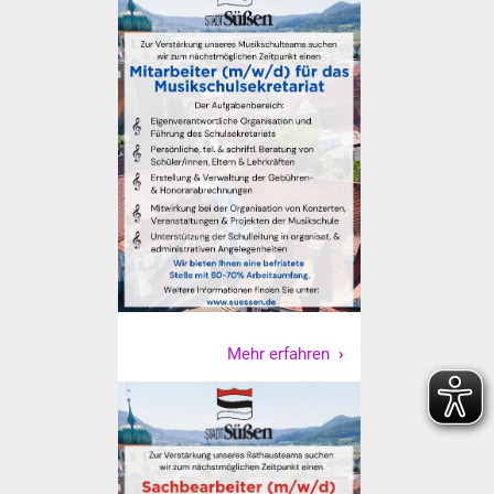
Senioren
Stadtseniorenrat
Sommerwochen für
Ältere
Seniorenwohn- und
Pflegeheim
Familien
Familientreff
Mehr erfahren
Kinder und Jugendliche
Schülerferienprogramm
Migration und Integration