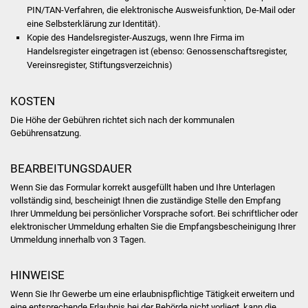
NETZMonitor
PIN/TAN-Verfahren, die elektronische Ausweisfunktion, De-Mail oder
eine Selbsterklärung zur Identität).
Kopie des Handelsregister-Auszugs, wenn Ihre Firma im
Gesundheit und Notfall
Handelsregister eingetragen ist (ebenso: Genossenschaftsregister,
Vereinsregister, Stiftungsverzeichnis)
Ärzte und Apotheken
KOSTEN
Pflege von Angehörigen
Die Höhe der Gebühren richtet sich nach der kommunalen
Gebührensatzung.
Hitzewarnung / UV-
Index
BEARBEITUNGSDAUER
ÖPNV
Wenn Sie das Formular korrekt ausgefüllt haben und Ihre Unterlagen
vollständig sind, bescheinigt Ihnen die zuständige Stelle den Empfang
Ihrer Ummeldung bei persönlicher Vorsprache sofort. Bei schriftlicher oder
Bürgerbus (MOBS)
elektronischer Ummeldung erhalten Sie die Empfangsbescheinigung Ihrer
Ummeldung innerhalb von 3 Tagen.
Abfall und Entsorgung
HINWEISE
Kultur & Freizeit
Wenn Sie Ihr Gewerbe um eine erlaubnispflichtige Tätigkeit erweitern und
eine entsprechende Erlaubnis bei der Behörde nicht vorliegt, kann die