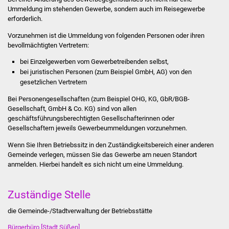
Stadtinfo
Ummeldung im stehenden Gewerbe, sondern auch im Reisegewerbe
erforderlich.
Jubiläumsjahr 2021
Vorzunehmen ist die Ummeldung von folgenden Personen oder ihren
bevollmächtigten Vertretern:
Partnerstädte
bei Einzelgewerben vom Gewerbetreibenden selbst,
bei juristischen Personen (zum Beispiel GmbH, AG) von den
Projekte
gesetzlichen Vertretern
Bei Personengesellschaften (zum Beispiel OHG, KG, GbR/BGB-
Schulentwicklung Bizet
Gesellschaft, GmbH & Co. KG) sind von allen
geschäftsführungsberechtigten Gesellschafterinnen oder
Sanierung Hallenbad
Gesellschaftern jeweils Gewerbeummeldungen vorzunehmen.
Wenn Sie Ihren Betriebssitz in den Zuständigkeitsbereich einer anderen
Sanierung Bizethalle
Gemeinde verlegen, müssen Sie das Gewerbe am neuen Standort
anmelden. Hierbei handelt es sich nicht um eine Ummeldung.
Ortsentwicklung
Zuständige Stelle
Presse
die Gemeinde-/Stadtverwaltung der Betriebsstätte
Bürger & Service
Bürgerbüro [Stadt Süßen]