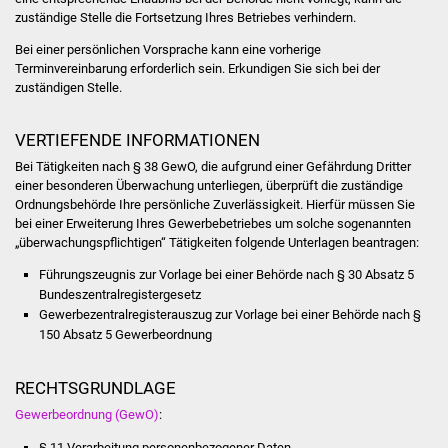
Veranstaltungen
zuständige Stelle die Fortsetzung Ihres Betriebes verhindern.
Bei einer persönlichen Vorsprache kann eine vorherige
Stadtfest
Terminvereinbarung erforderlich sein. Erkundigen Sie sich bei der
zuständigen Stelle.
Ostermarkt
VERTIEFENDE INFORMATIONEN
Einrichtungen
Bei Tätigkeiten nach § 38 GewO, die aufgrund einer Gefährdung Dritter
einer besonderen Überwachung unterliegen, überprüft die
zuständige
Hallenbad
Ordnungsbehörde Ihre
persönliche Zuverlässigkeit. Hierfür müssen Sie
bei einer Erweiterung Ihres Gewerbebetriebes um solche sogenannten
Stadtbücherei
„überwachungspflichtigen“ Tätigkeiten folgende Unterlagen beantragen:
Führungszeugnis zur Vorlage bei einer Behörde nach § 30 Absatz 5
Stadtarchiv
Bundeszentralregistergesetz
Gewerbezentralregisterauszug zur Vorlage bei einer Behörde nach §
Zehntscheuer
150 Absatz 5 Gewerbeordnung
Bürgerhaus
RECHTSGRUNDLAGE
Gewerbeordnung (GewO)
:
Kulturhalle
§ 11
Verarbeitung personenbezogener Daten