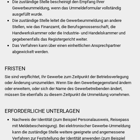
Die zuständige Stelle bescheinigt den Empfang Ihrer
Volkshochschule
Gewerbeummeldung, wenn das Ummeldeformular vollständig
ausgefüllt wurde.
Soziale Einrichtungen
Die zuständige Stelle leitet die Gewerbeummeldung an andere
Stellen, wie das Finanzamt, die Berufsgenossenschaft, die
Kirchen
Handwerkskammer oder die Industrie- und Handelskammer und
gegebenenfalls das Registergericht weiter.
Das Verfahren kann über einen einheitlichen Ansprechpartner
Lokale Agenda
abgewickelt werden.
Jugendhaus
FRISTEN
Fachteam Jugend
Sie sind verpflichtet, Ihr Gewerbe zum Zeitpunkt der Betriebsverlegung
oder Änderung umzumelden. Wenn Sie den Gewerbegegenstand ändern
oder erweitern, oder sich der Name des Gewerbetreibenden ändert,
Kinder- und
müssen Sie ebenfalls zu diesem Zeitpunkt die Ummeldung vornehmen.
Familienzentrum
ERFORDERLICHE UNTERLAGEN
Stadtwerke
Nachweis der Identität (zum Beispiel Personalausweis, Reisepass
mit Meldebescheinigung). Bei elektronischer Gewerbe-Ummeldung
Suenergie
kann die zuständige Stelle weitere geeignete und angemessene
Verfahren zur Feststellung der Identität anwenden (zum Beispiel