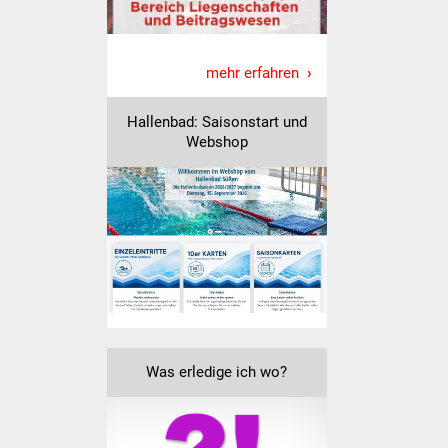
Freundeskreis Asyl
mehr erfahren
Ukraine-Hilfe
Wohnen
Hallenbad: Saisonstart und
Webshop
Bauen in Süßen
Wohnimmobilien +
Baugrundstücke
Wirtschaft
Haushalt & Infos
Was erledige ich wo?
Wirtschaftsförderung
Gewerbeimmobilien