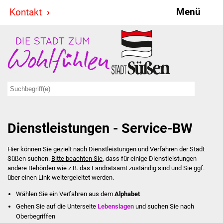
Menü
Kontakt
Stadt & Politik
Bürgermeister
Reden
Gemeinderat
Dienstleistungen - Service-BW
Ausschüsse
Hier können Sie gezielt nach Dienstleistungen und Verfahren der Stadt
Ratsinformationssystem
Süßen suchen.
Bitte beachten Sie
, dass für einige Dienstleistungen
andere Behörden wie z.B. das Landratsamt zuständig sind und Sie ggf.
Jugendbeirat
über einen Link weitergeleitet werden.
Wählen Sie ein Verfahren aus dem
Alphabet
Summerrockfestival
Gehen Sie auf die Unterseite
Lebenslagen
und suchen Sie nach
Oberbegriffen
Hallenbadparty