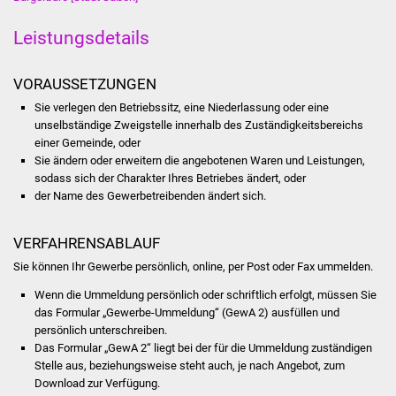
Was erledige ich wo
Leistungsdetails
Dienstleistungen
VORAUSSETZUNGEN
Sie verlegen den Betriebssitz, eine Niederlassung oder eine
Lebenslagen
unselbständige Zweigstelle innerhalb des Zuständigkeitsbereichs
einer Gemeinde, oder
Formulare
Sie ändern oder erweitern die angebotenen Waren und Leistungen,
sodass sich der Charakter Ihres Betriebes ändert, oder
der Name des Gewerbetreibenden ändert sich.
Bürgerinfos
Bildung
VERFAHRENSABLAUF
Sie können Ihr Gewerbe persönlich, online, per Post oder Fax ummelden.
Schulen
Wenn die Ummeldung persönlich oder schriftlich erfolgt, müssen Sie
das Formular „Gewerbe-Ummeldung“ (GewA 2) ausfüllen und
Kindergärten
persönlich unterschreiben.
Das Formular „GewA 2“ liegt bei der für die Ummeldung zuständigen
Kolping-Musikschule
Stelle aus, beziehungsweise steht auch, je nach Angebot, zum
Download zur Verfügung.