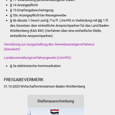
§ 14 Anzeigepflicht
Vereine und Parteien
§ 15 Empfangsbescheinigung
§ 55c Anzeigepflicht bei Reisegewerbe
Selbsteintrag Vereine
§ 6b Absatz 1 GewO
und
§ 71a ff. LVwVfG
in Verbindung mit
§§ 1 ff.
des Gesetzes über einheitliche Ansprechpartner für das Land Baden-
Württemberg (EAG BW) (Verfahren über eine einheitliche Stelle,
Beirat Süßener Vereine
einheitliche Ansprechpartner)
Sportanlagen
Verordnung zur Ausgestaltung des Gewerbeanzeigeverfahrens
(GewAnzV)
Tourismus
Landesverwaltungsverfahrengesetz (LVwVfG)
:
§ 3a elektronische Kommunikation
Erlebnisregion
Schwäbischer Albtrauf
FREIGABEVERMERK
Route der
31.10.2025 Wirtschaftsministerium Baden-Württemberg
Industriekultur
Stellenausschreibung
Lebenslagen