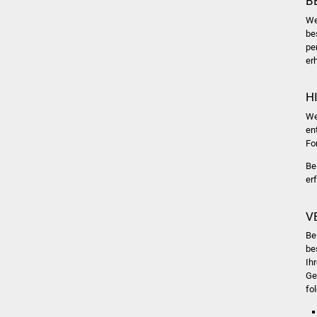
B
We
be
pe
er
H
We
en
Fo
Be
er
V
Be
be
Ih
Ge
fo