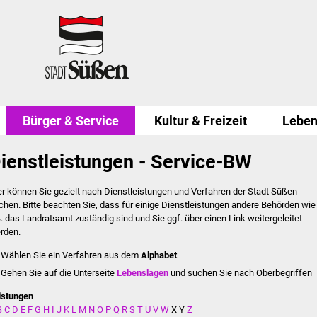
Bürger & Service
Kultur & Freizeit
Leben
ienstleistungen - Service-BW
er können Sie gezielt nach Dienstleistungen und Verfahren der Stadt Süßen
chen.
Bitte beachten Sie
, dass für einige Dienstleistungen andere Behörden wie
B. das Landratsamt zuständig sind und Sie ggf. über einen Link weitergeleitet
rden.
Wählen Sie ein Verfahren aus dem
Alphabet
Gehen Sie auf die Unterseite
Lebenslagen
und suchen Sie nach Oberbegriffen
istungen
B
C
D
E
F
G
H
I
J
K
L
M
N
O
P
Q
R
S
T
U
V
W
X
Y
Z