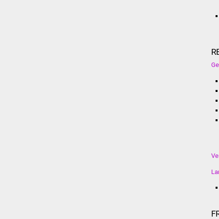
R
Ge
Ve
La
F