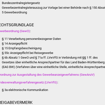
Bundeszentralregistergesetz
Gewerbezentralregisterauszug zur Vorlage bei einer Behörde nach § 150 Absa
5 Gewerbeordnung
ECHTSGRUNDLAGE
werbeordnung (GewO)
:
§ 11
Verarbeitung personenbezogener Daten
§ 14 Anzeigepflicht
§ 15 Empfangsbescheinigung
§ 55c Anzeigepflicht bei Reisegewerbe
§ 6b Absatz 1 GewO
und
§ 71a ff. LVwVfG
in Verbindung mit
§§ 1 ff. des
Gesetzes über einheitliche Ansprechpartner für das Land Baden-Württemberg
(EAG BW) (Verfahren über eine einheitliche Stelle, einheitliche Ansprechpartne
rordnung zur Ausgestaltung des Gewerbeanzeigeverfahrens (GewAnzV)
ndesverwaltungsverfahrengesetz (LVwVfG)
:
§ 3a elektronische Kommunikation
REIGABEVERMERK