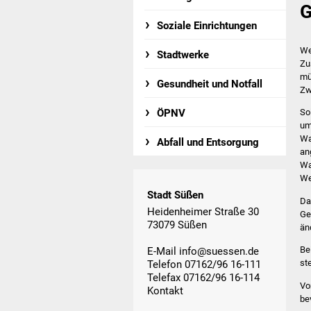
G
Soziale Einrichtungen
We
Stadtwerke
Zu
mü
Gesundheit und Notfall
Zw
ÖPNV
So
um
Wa
Abfall und Entsorgung
an
Wa
We
Stadt Süßen
Da
Heidenheimer Straße 30
Ge
73079 Süßen
än
Be
E-Mail
info@suessen.de
st
Telefon 07162/96 16-111
Telefax 07162/96 16-114
Vo
Kontakt
be