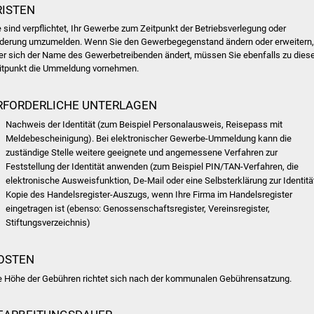
RISTEN
e sind verpflichtet, Ihr Gewerbe zum Zeitpunkt der Betriebsverlegung oder
derung umzumelden. Wenn Sie den Gewerbegegenstand ändern oder erweitern,
er sich der Name des Gewerbetreibenden ändert, müssen Sie ebenfalls zu die
itpunkt die Ummeldung vornehmen.
RFORDERLICHE UNTERLAGEN
Nachweis der Identität (zum Beispiel Personalausweis, Reisepass mit
Meldebescheinigung). Bei elektronischer Gewerbe-Ummeldung kann die
zuständige Stelle weitere geeignete und angemessene Verfahren zur
Feststellung der Identität anwenden (zum Beispiel PIN/TAN-Verfahren, die
elektronische Ausweisfunktion, De-Mail oder eine Selbsterklärung zur Identität
Kopie des Handelsregister-Auszugs, wenn Ihre Firma im Handelsregister
eingetragen ist (ebenso: Genossenschaftsregister, Vereinsregister,
Stiftungsverzeichnis)
OSTEN
e Höhe der Gebühren richtet sich nach der kommunalen Gebührensatzung.