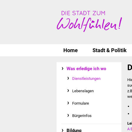
Home
Stadt & Politik
D
Was erledige ich wo
Dienstleistungen
Hi
su
Lebenslagen
z.
we
Formulare
Bürgerinfos
Le
A
Bildung