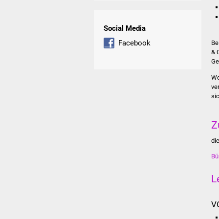
Social Media
Facebook
Be
& 
Ge
We
ve
si
Z
di
Bü
L
V