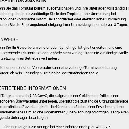
EARBEITUNGSDAUER
nn Sie das Formular korrekt ausgefüllt haben und Ihre Unterlagen vollständig si
scheinigt Ihnen die zuständige Stelle den Empfang Ihrer Ummeldung bei
rsönlicher Vorsprache sofort. Bei schriftlicher oder elektronischer Ummeldung
halten Sie die Empfangsbescheinigung Ihrer Ummeldung innerhalb von 3 Tagen.
INWEISE
nn Sie Ihr Gewerbe um eine erlaubnispflichtige Tätigkeit erweitern und eine
tsprechende Erlaubnis bei der Behörde nicht vorliegt, kann die zuständige Stelle 
rtsetzung Ihres Betriebes verhindern.
i einer persönlichen Vorsprache kann eine vorherige Terminvereinbarung
forderlich sein. Erkundigen Sie sich bei der zuständigen Stelle.
ERTIEFENDE INFORMATIONEN
i Tätigkeiten nach § 38 GewO, die aufgrund einer Gefährdung Dritter einer
sonderen Überwachung unterliegen, überprüft die
zuständige Ordnungsbehörde
re
persönliche Zuverlässigkeit. Hierfür müssen Sie bei einer Erweiterung Ihres
werbebetriebes um solche sogenannten „überwachungspflichtigen“ Tätigkeiten
lgende Unterlagen beantragen:
Führungszeugnis zur Vorlage bei einer Behörde nach § 30 Absatz 5