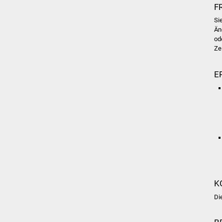
F
Si
Än
od
Ze
E
K
Di