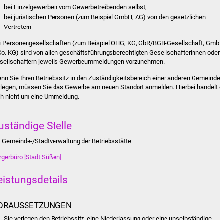
bei Einzelgewerben vom Gewerbetreibenden selbst,
bei juristischen Personen (zum Beispiel GmbH, AG) von den gesetzlichen
Vertretern
i Personengesellschaften (zum Beispiel OHG, KG, GbR/BGB-Gesellschaft, Gm
Co. KG) sind von allen geschäftsführungsberechtigten Gesellschafterinnen oder
sellschaftern jeweils Gewerbeummeldungen vorzunehmen.
nn Sie Ihren Betriebssitz in den Zuständigkeitsbereich einer anderen Gemeinde
rlegen, müssen Sie das Gewerbe am neuen Standort anmelden. Hierbei handelt 
ch nicht um eine Ummeldung.
uständige Stelle
e Gemeinde-/Stadtverwaltung der Betriebsstätte
rgerbüro [Stadt Süßen]
eistungsdetails
ORAUSSETZUNGEN
Sie verlegen den Betriebssitz, eine Niederlassung oder eine unselbständige