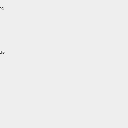
nd,
die