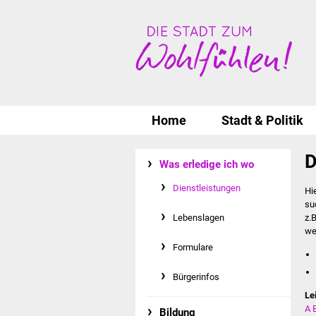
Home
Stadt & Politik
D
Was erledige ich wo
Dienstleistungen
Hi
su
Lebenslagen
z.
we
Formulare
Bürgerinfos
Le
A
Bildung