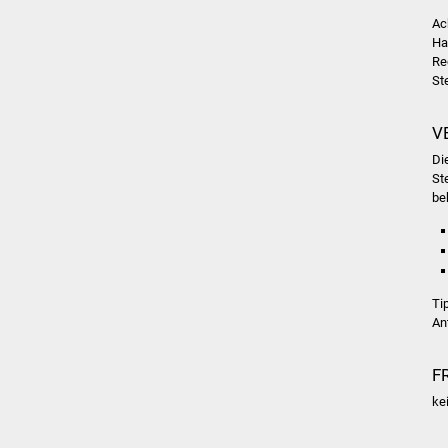
Ac
Ha
Re
Ste
V
Di
St
be
Ti
An
F
ke