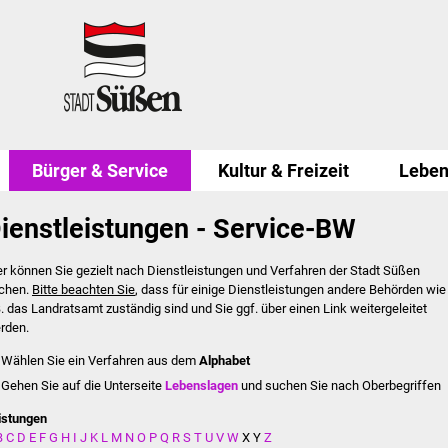
Bürger & Service
Kultur & Freizeit
Leben
ienstleistungen - Service-BW
er können Sie gezielt nach Dienstleistungen und Verfahren der Stadt Süßen
chen.
Bitte beachten Sie
, dass für einige Dienstleistungen andere Behörden wie
B. das Landratsamt zuständig sind und Sie ggf. über einen Link weitergeleitet
rden.
Wählen Sie ein Verfahren aus dem
Alphabet
Gehen Sie auf die Unterseite
Lebenslagen
und suchen Sie nach Oberbegriffen
istungen
B
C
D
E
F
G
H
I
J
K
L
M
N
O
P
Q
R
S
T
U
V
W
X
Y
Z