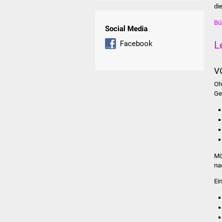
di
Bü
Social Media
L
Facebook
V
Oh
Ge
Mö
na
Ei