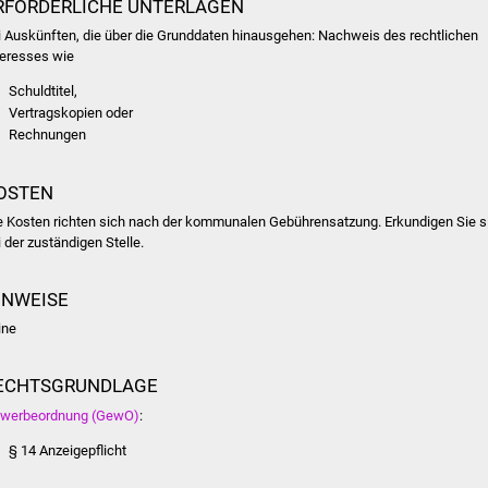
RFORDERLICHE UNTERLAGEN
i Auskünften, die über die Grunddaten hinausgehen: Nachweis des rechtlichen
teresses wie
Schuldtitel,
Vertragskopien oder
Rechnungen
OSTEN
e Kosten richten sich nach der kommunalen Gebührensatzung. Erkundigen Sie s
i der zuständigen Stelle.
INWEISE
ine
ECHTSGRUNDLAGE
werbeordnung (GewO)
:
§ 14 Anzeigepflicht