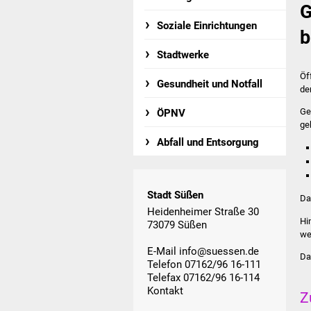
G
Soziale Einrichtungen
b
Stadtwerke
Öf
Gesundheit und Notfall
de
Ge
ÖPNV
ge
Abfall und Entsorgung
Stadt Süßen
Da
Heidenheimer Straße 30
Hi
73079 Süßen
we
E-Mail
info@suessen.de
Da
Telefon 07162/96 16-111
Telefax 07162/96 16-114
Kontakt
Z