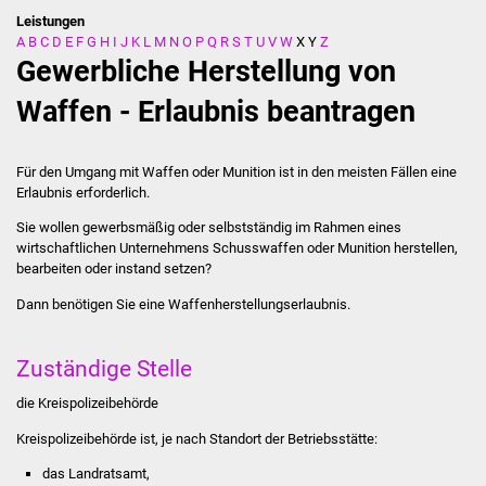
Leistungen
A
B
C
D
E
F
G
H
I
J
K
L
M
N
O
P
Q
R
S
T
U
V
W
X
Y
Z
Stadtverwaltung
Gewerbliche Herstellung von
Ansprechpartner
Waffen - Erlaubnis beantragen
Behördenwegweiser
Für den Umgang mit Waffen oder Munition ist in den meisten Fällen eine
Erlaubnis erforderlich.
Stellenangebote
Sie wollen gewerbsmäßig oder selbstständig im Rahmen eines
wirtschaftlichen Unternehmens Schusswaffen oder Munition herstellen,
Kontakt
bearbeiten oder instand setzen?
Veröffentlichungen
Dann benötigen Sie eine Waffenherstellungserlaubnis.
Ortsrecht
Zuständige Stelle
FNP / Bebauungspläne
die Kreispolizeibehörde
Kreispolizeibehörde ist, je nach Standort der Betriebsstätte:
Wahlen
das Landratsamt,