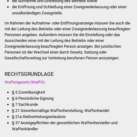
die Aufnahme und Einstellung des Betriebs sowie
die Eröffnung und Schließung einer Zweigniederlassung oder einer
Vereine und Parteien
unselbständigen Zweigstelle.
Selbsteintrag Vereine
Im Rahmen der Aufnahme- oder Eröffnungsanzeige müssen Sie auch die
mit der Leitung des Betriebs oder einer Zweigniederlassung beauftragten
Personen angeben. Außerdem müssen Sie die Einstellung oder das
Beirat Süßener Vereine
Ausscheiden einer mit der Leitung des Betriebs oder einer
Zweigniederlassung beauftragten Person anzeigen. Bei juristischen
Sportanlagen
Personen ist der Wechsel einer durch Gesetz, Satzung oder
Gesellschaftsvertrag zur Vertretung berufenen Person anzuzeigen.
Tourismus
RECHTSGRUNDLAGE
Erlebnisregion
Waffengesetz (WaffG)
:
Schwäbischer Albtrauf
§ 5 Zuverlässigkeit
§ 6 Persönliche Eignung
Route der
§ 7 Sachkunde
Industriekultur
§ 21 Gewerbsmäßige Waffenherstellung, Waffenhandel
§ 21a Stellvertretungserlaubnis
§ 37 Anzeigepflichten der gewerblichen Waffenhersteller und
Lebenslagen
Waffenhändler