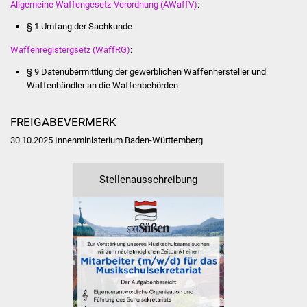
Senioren
Allgemeine Waffengesetz-Verordnung (AWaffV)
:
§ 1 Umfang der Sachkunde
Stadtseniorenrat
Waffenregistergsetz (WaffRG)
:
Sommerwochen für
§ 9 Datenübermittlung der gewerblichen Waffenhersteller und
Ältere
Waffenhändler an die Waffenbehörden
Seniorenwohn- und
FREIGABEVERMERK
Pflegeheim
30.10.2025 Innenministerium Baden-Württemberg
Familien
Stellenausschreibung
Familientreff
Kinder und Jugendliche
Schülerferienprogramm
Migration und Integration