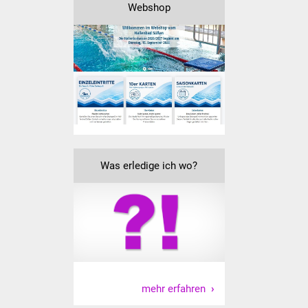
Webshop
IKG Auen
Ausschreibungen
Öffentliche
Ausschreibung
Europaweite
Ausschreibung
Was erledige ich wo?
Beschränkte
Ausschreibung
Freihändige Vergabe
Gewerbeverzeichnis
mehr erfahren
Gewerbe - Selbsteintrag