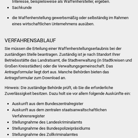
Interesse, beispielsweise als Waffenhersteller, ergeben.
Sachkunde
Was erledige ich wo
die Waffenherstellung gewerbsmäßig oder selbständig im Rahmen
eines wirtschaftlichen Unternehmens ausüben.
Dienstleistungen
VERFAHRENSABLAUF
Lebenslagen
Sie müssen die Erteilung einer Waffenherstellungserlaubnis bei der
Formulare
zuständigen Stelle beantragen. Zuständig ist je nach Standort Ihrer
Betriebsstätte das Landratsamt, die Stadtverwaltung (in Stadtkreisen und
Großen Kreisstädten) oder die Verwaltungsgemeinschaft. Das
Bürgerinfos
Antragsformular liegt dort aus. Manche Behörden bieten das
Antragsformular zum Download an.
Bildung
Hinweis: Die zuständige Behörde prüft, ob Sie die erforderliche
Zuverlässigkeit besitzen. Dazu holt sie vor allem folgende Auskünfte ein:
Schulen
Auskunft aus dem Bundeszentralregister
Auskunft aus dem zentralen staatsanwaltschaftlichen
Kindergärten
Verfahrensregister
Stellungnahme des Landeskriminalamts
Kolping-Musikschule
Stellungnahme des Bundespolizeipräsidiums
Stellungnahme des Zollkriminalamtes