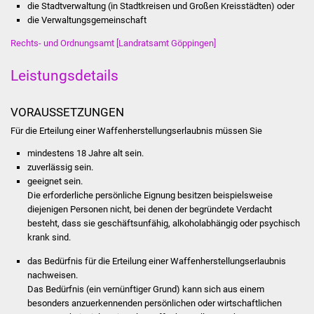
die Stadtverwaltung (in Stadtkreisen und Großen Kreisstädten) oder
Stadtinfo
die Verwaltungsgemeinschaft
Rechts- und Ordnungsamt [Landratsamt Göppingen]
Jubiläumsjahr 2021
Leistungsdetails
Partnerstädte
Projekte
VORAUSSETZUNGEN
Für die Erteilung einer Waffenherstellungserlaubnis müssen Sie
Schulentwicklung Bizet
mindestens 18 Jahre alt sein.
zuverlässig sein.
Sanierung Hallenbad
geeignet sein.
Die erforderliche persönliche Eignung besitzen beispielsweise
Sanierung Bizethalle
diejenigen Personen nicht, bei denen der begründete Verdacht
besteht, dass sie geschäftsunfähig, alkoholabhängig oder psychisch
krank sind.
Ortsentwicklung
das Bedürfnis für die Erteilung einer Waffenherstellungserlaubnis
Presse
nachweisen.
Das Bedürfnis (ein vernünftiger Grund) kann sich aus einem
besonders anzuerkennenden persönlichen oder wirtschaftlichen
Bürger & Service