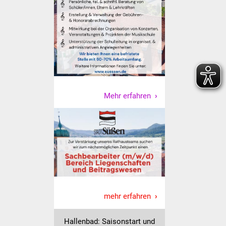
Freundeskreis Asyl
Ukraine-Hilfe
Wohnen
Bauen in Süßen
Mehr erfahren
Wohnimmobilien +
Baugrundstücke
Wirtschaft
Haushalt & Infos
Wirtschaftsförderung
mehr erfahren
Gewerbeimmobilien
Hallenbad: Saisonstart und