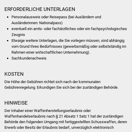
NETZMonitor
ERFORDERLICHE UNTERLAGEN
Gesundheit und Notfall
Personalausweis oder Reisepass (bei Ausländern und
Ausländerinnen: Nationalpass)
eventuell ein amts- oder fachärztliches oder ein fachpsychologisches
Ärzte und Apotheken
Zeugnis
Etwaige weitere Unterlagen, die Sie vorlegen müssen, sind abhängig
Pflege von Angehörigen
vom Grund Ihres Bedürfnisses (gewerbsmäßig oder selbstständig im
Rahmen einer wirtschaftlichen Unternehmung).
Hitzewarnung / UV-
Sachkundenachweis
Index
KOSTEN
ÖPNV
Die Höhe der Gebühren richtet sich nach der kommunalen
Gebührenregelung. Erkundigen Sie sich bei der zuständigen Behörde.
Bürgerbus (MOBS)
HINWEISE
Abfall und Entsorgung
Der Inhaber einer Waffenherstellungserlaubnis oder
Waffenhandelserlaubnis nach § 21 Absatz 1 Satz 1 hat der zuständigen
Kultur & Freizeit
Behörde den folgenden Umgang mit fertiggestellten Schusswaffen, deren
Erwerb oder Besitz der Erlaubnis bedarf, unverzüglich elektronisch