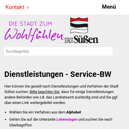
Menü
Kontakt
Stadt & Politik
Bürgermeister
Reden
Gemeinderat
Dienstleistungen - Service-BW
Ausschüsse
Hier können Sie gezielt nach Dienstleistungen und Verfahren der Stadt
Ratsinformationssystem
Süßen suchen.
Bitte beachten Sie
, dass für einige Dienstleistungen
andere Behörden wie z.B. das Landratsamt zuständig sind und Sie ggf.
Jugendbeirat
über einen Link weitergeleitet werden.
Wählen Sie ein Verfahren aus dem
Alphabet
Summerrockfestival
Gehen Sie auf die Unterseite
Lebenslagen
und suchen Sie nach
Oberbegriffen
Hallenbadparty