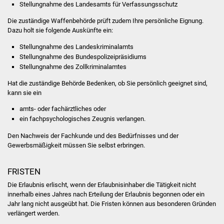
Stellungnahme des Landesamts für Verfassungsschutz
Volkshochschule
Die
zuständige Waffenbehörde prüft zudem Ihre
persönliche Eignung.
Soziale Einrichtungen
D
azu holt sie folgende Auskünfte ein:
Stellungnahme des Landeskriminalamts
Kirchen
Stellungnahme des Bundespolizeipräsidiums
Stellungnahme des Zollkriminalamtes
Lokale Agenda
Hat die zuständige Behörde Bedenken, ob Sie persönlich geeignet sind,
kann sie
ein
Jugendhaus
amts- oder fachärztliches oder
ein fachpsychologisches Zeugnis verlangen.
Fachteam Jugend
Den Nachweis der Fachkunde und des Bedürfnisses und der
Kinder- und
Gewerbsmäßigkeit müssen Sie selbst erbringen.
Familienzentrum
FRISTEN
Stadtwerke
Die Erlaubnis erlischt, wenn der Erlaubnisinhaber die Tätigkeit nicht
innerhalb eines Jahres nach Erteilung der Erlaubnis begonnen oder ein
Jahr lang nicht ausgeübt hat. Die Fristen können aus besonderen Gründen
Suenergie
verlängert werden.