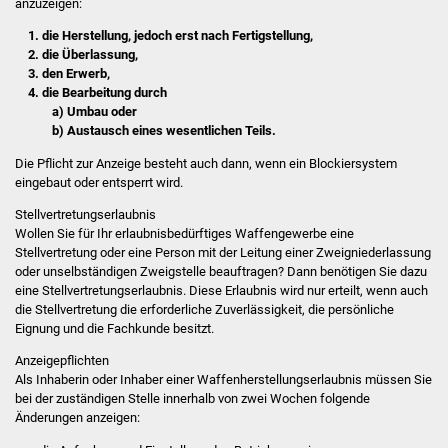
anzuzeigen:
Veranstaltungen
1. die Herstellung, jedoch erst nach Fertigstellung,
Stadtfest
2. die Überlassung,
3. den Erwerb,
4. die Bearbeitung durch
Ostermarkt
a) Umbau oder
b) Austausch eines wesentlichen Teils.
Einrichtungen
Die Pflicht zur Anzeige besteht auch dann, wenn ein Blockiersystem
eingebaut oder entsperrt wird.
Hallenbad
Stellvertretungserlaubnis
Wollen Sie für Ihr erlaubnisbedürftiges Waffengewerbe eine
Stadtbücherei
Stellvertretung oder eine Person mit der Leitung einer Zweigniederlassung
oder unselbständigen Zweigstelle beauftragen? Dann benötigen Sie dazu
Stadtarchiv
eine Stellvertretungserlaubnis. Diese Erlaubnis wird nur erteilt, wenn auch
die Stellvertretung die erforderliche Zuverlässigkeit, die persönliche
Eignung und die Fachkunde besitzt.
Zehntscheuer
Anzeigepflichten
Als Inhaberin oder Inhaber einer Waffenherstellungserlaubnis müssen Sie
Bürgerhaus
bei der zuständigen Stelle innerhalb von zwei Wochen folgende
Änderungen anzeigen:
Kulturhalle