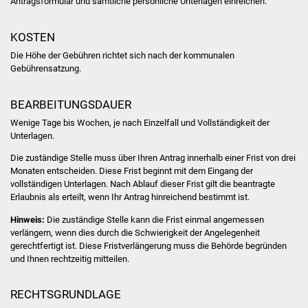
Antragsformular und sämtliche persönliche Unterlagen einreichen.
Vereine und Parteien
KOSTEN
Selbsteintrag Vereine
Die Höhe der Gebühren richtet sich nach der kommunalen
Gebührensatzung.
Beirat Süßener Vereine
BEARBEITUNGSDAUER
Sportanlagen
Wenige Tage bis Wochen, je nach Einzelfall und Vollständigkeit der
Unterlagen.
Tourismus
Die zuständige Stelle muss über Ihren Antrag innerhalb einer Frist von drei
Monaten entscheiden. Diese Frist beginnt mit dem Eingang der
Erlebnisregion
vollständigen Unterlagen. Nach Ablauf dieser Frist gilt die beantragte
Schwäbischer Albtrauf
Erlaubnis als erteilt, wenn Ihr Antrag hinreichend bestimmt ist.
Hinweis:
Die zuständige Stelle kann die Frist einmal angemessen
Route der
verlängern, wenn dies durch die Schwierigkeit der Angelegenheit
Industriekultur
gerechtfertigt ist. Diese Fristverlängerung muss die Behörde begründen
und Ihnen rechtzeitig mitteilen.
Lebenslagen
RECHTSGRUNDLAGE