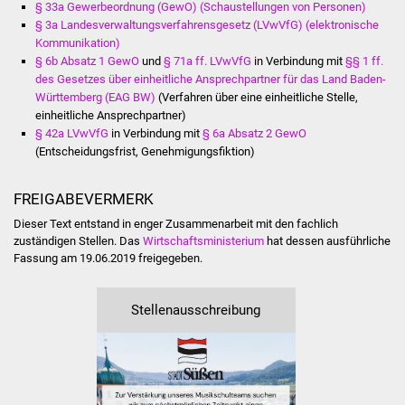
Senioren
§ 33a Gewerbeordnung (GewO) (Schaustellungen von Personen)
§ 3a Landesverwaltungsverfahrensgesetz (LVwVfG) (elektronische
Kommunikation)
Stadtseniorenrat
§ 6b Absatz 1 GewO
und
§ 71a ff. LVwVfG
in Verbindung mit
§§ 1 ff.
des Gesetzes über einheitliche Ansprechpartner für das Land Baden-
Sommerwochen für
Württemberg (EAG BW)
(Verfahren über eine einheitliche Stelle,
Ältere
einheitliche Ansprechpartner)
§ 42a LVwVfG
in Verbindung mit
§ 6a Absatz 2 GewO
(Entscheidungsfrist, Genehmigungsfiktion)
Seniorenwohn- und
Pflegeheim
FREIGABEVERMERK
Familien
Dieser Text entstand in enger Zusammenarbeit mit den fachlich
zuständigen Stellen. Das
Wirtschaftsministerium
hat dessen ausführliche
Fassung am 19.06.2019 freigegeben.
Familientreff
Kinder und Jugendliche
Stellenausschreibung
Schülerferienprogramm
Migration und Integration