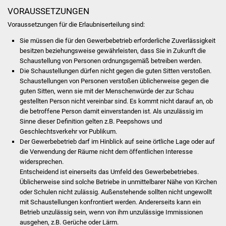
VORAUSSETZUNGEN
Was erledige ich wo
Voraussetzungen für die Erlaubniserteilung sind:
Sie müssen die für den Gewerbebetrieb erforderliche Zuverlässigkeit
Dienstleistungen
besitzen beziehungsweise gewährleisten, dass Sie in Zukunft die
Schaustellung von Personen ordnungsgemäß betreiben werden.
Lebenslagen
Die Schaustellungen dürfen nicht gegen die guten Sitten verstoßen.
Schaustellungen von Personen
verstoßen
üblicherweise
gegen die
Formulare
guten Sitten
, wenn sie mit der Menschenwürde der zur Schau
gestellten Person nicht vereinbar sind. Es kommt nicht darauf an, ob
die betroffene Person damit einverstanden ist. Als unzulässig im
Bürgerinfos
Sinne dieser Definition gelten z.B. Peepshows und
Geschlechtsverkehr vor Publikum.
Bildung
Der Gewerbebetrieb darf im Hinblick auf seine örtliche Lage oder auf
die Verwendung der Räume nicht dem öffentlichen Interesse
Schulen
widersprechen.
Entscheidend ist einerseits das Umfeld des Gewerbebetriebes.
Üblicherweise sind solche Betriebe in unmittelbarer Nähe von Kirchen
Kindergärten
oder Schulen nicht zulässig. Außenstehende sollten nicht ungewollt
mit Schaustellungen konfrontiert werden. Andererseits kann ein
Kolping-Musikschule
Betrieb unzulässig sein, wenn von ihm unzulässige Immissionen
ausgehen
,
z.B. Gerüche oder Lärm
.