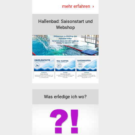
mehr erfahren
IKG Auen
Hallenbad: Saisonstart und
Ausschreibungen
Webshop
Öffentliche
Ausschreibung
Europaweite
Ausschreibung
Beschränkte
Ausschreibung
Was erledige ich wo?
Freihändige Vergabe
Gewerbeverzeichnis
Gewerbe - Selbsteintrag