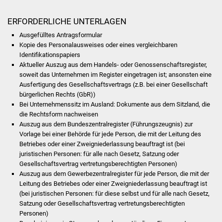
NETZMonitor
ERFORDERLICHE UNTERLAGEN
Gesundheit und Notfall
Ausgefülltes Antragsformular
Kopie des Personalausweises oder eines vergleichbaren
Ärzte und Apotheken
Identifikationspapiers
Aktueller Auszug aus dem Handels- oder Genossenschaftsregister,
Pflege von Angehörigen
soweit das Unternehmen im Register eingetragen ist; ansonsten eine
Ausfertigung des Gesellschaftsvertrags (z.B. bei einer Gesellschaft
bürgerlichen Rechts (GbR))
Hitzewarnung / UV-
Bei Unternehmenssitz im Ausland: Dokumente aus dem Sitzland, die
Index
die Rechtsform nachweisen
Auszug aus dem Bundeszentralregister (Führungszeugnis) zur
ÖPNV
Vorlage bei einer Behörde für jede Person, die mit der Leitung des
Betriebes oder einer Zweigniederlassung beauftragt ist (bei
juristischen Personen: für alle nach Gesetz, Satzung oder
Bürgerbus (MOBS)
Gesellschaftsvertrag vertretungsberechtigten Personen)
Auszug aus dem Gewerbezentralregister für jede Person, die mit der
Abfall und Entsorgung
Leitung des Betriebes oder einer Zweigniederlassung beauftragt ist
(bei juristischen Personen: für diese selbst und für alle nach Gesetz,
Kultur & Freizeit
Satzung oder Gesellschaftsvertrag vertretungsberechtigten
Personen)