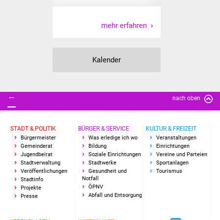
mehr erfahren
Kalender
nach oben
STADT & POLITIK
BÜRGER & SERVICE
KULTUR & FREIZEIT
Bürgermeister
Was erledige ich wo
Veranstaltungen
Gemeinderat
Bildung
Einrichtungen
Jugendbeirat
Soziale Einrichtungen
Vereine und Parteien
Stadtverwaltung
Stadtwerke
Sportanlagen
Veröffentlichungen
Gesundheit und
Tourismus
Notfall
Stadtinfo
ÖPNV
Projekte
Abfall und Entsorgung
Presse