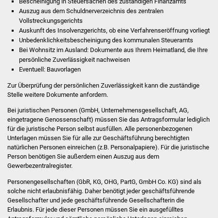
Bescheinigung in Steuersachen des zuständigen Finanzamts
Veranstaltungen
Auszug aus dem Schuldnerverzeichnis des zentralen
Vollstreckungsgerichts
Stadtfest
Auskunft des Insolvenzgerichts, ob eine Verfahrenseröffnung vorliegt
Unbedenklichkeitsbescheinigung des kommunalen Steueramts
Ostermarkt
Bei Wohnsitz im Ausland: Dokumente aus Ihrem Heimatland, die Ihre
persönliche Zuverlässigkeit nachweisen
Eventuell: Bauvorlagen
Einrichtungen
Zur Überprüfung der persönlichen Zuverlässigkeit kann die zuständige
Hallenbad
Stelle weitere Dokumente anfordern.
Bei juristischen Personen (GmbH, Unternehmensgesellschaft, AG,
Stadtbücherei
eingetragene Genossenschaft) müssen Sie das Antragsformular lediglich
für die juristische Person selbst ausfüllen. Alle personenbezogenen
Unterlagen müssen Sie für alle zur Geschäftsführung berechtigten
Stadtarchiv
natürlichen Personen einreichen (z.B. Personalpapiere). Für die juristische
Person benötigen Sie außerdem einen Auszug aus dem
Zehntscheuer
Gewerbezentralregister.
Personengesellschaften (GbR, KG, OHG, PartG, GmbH Co. KG) sind als
Bürgerhaus
solche nicht erlaubnisfähig. Daher benötigt jeder geschäftsführende
Gesellschafter und jede geschäftsführende Gesellschafterin die
Kulturhalle
Erlaubnis. Für jede dieser Personen müssen Sie ein ausgefülltes