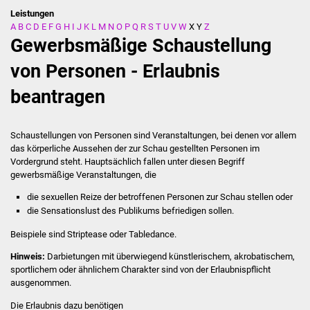
Leistungen
A
B
C
D
E
F
G
H
I
J
K
L
M
N
O
P
Q
R
S
T
U
V
W
X
Y
Z
Stadtverwaltung
Gewerbsmäßige Schaustellung
Ansprechpartner
von Personen - Erlaubnis
beantragen
Behördenwegweiser
Stellenangebote
Schaustellungen von Personen sind Veranstaltungen, bei denen vor allem
das körperliche Aussehen der zur Schau gestellten Personen im
Kontakt
Vordergrund steht.
Hauptsächlich fallen unter diesen Begriff
gewerbsmäßige Veranstaltungen, die
Veröffentlichungen
die sexuellen Reize der betroffenen Personen zur Schau stellen oder
die Sensationslust des Publikums befriedigen sollen.
Ortsrecht
Beispiele sind Striptease oder Tabledance.
FNP / Bebauungspläne
Hinweis:
Darbietungen mit überwiegend künstlerischem, akrobatischem,
sportlichem oder ähnlichem Charakter sind von der Erlaubnispflicht
ausgenommen.
Wahlen
Die Erlaubnis dazu benötigen