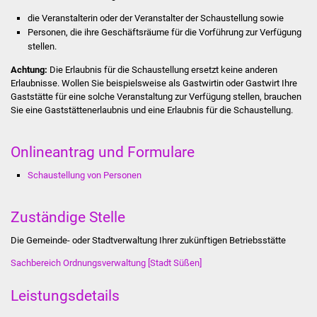
Stadtinfo
die Veranstalterin oder der Veranstalter der Schaustellung sowie
Personen, die ihre Geschäftsräume für die Vorführung zur Verfügung
Jubiläumsjahr 2021
stellen.
Achtung:
Die Erlaubnis für die Schaustellung ersetzt keine anderen
Partnerstädte
Erlaubnisse.
Wollen Sie beispielsweise als Gastwirtin oder Gastwirt Ihre
Gaststätte für eine solche Veranstaltung zur Verfügung stellen,
brauchen
Sie eine Gaststättenerlaubnis und eine Erlaubnis für die Schaustellung.
Projekte
Schulentwicklung Bizet
Onlineantrag und Formulare
Schaustellung von Personen
Sanierung Hallenbad
Sanierung Bizethalle
Zuständige Stelle
Die Gemeinde- oder Stadtverwaltung Ihrer zukünftigen Betriebsstätte
Ortsentwicklung
Sachbereich Ordnungsverwaltung [Stadt Süßen]
Presse
Leistungsdetails
Bürger & Service