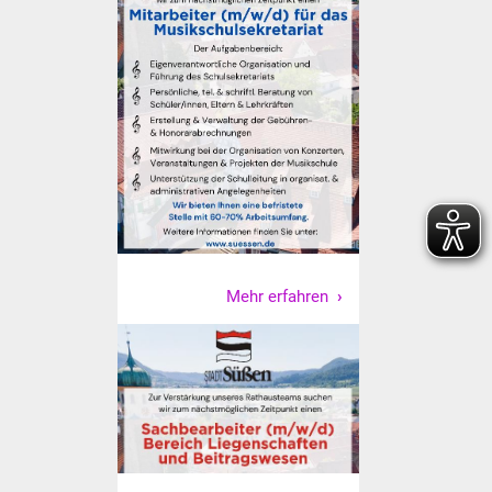
Freundeskreis Asyl
Ukraine-Hilfe
Wohnen
Bauen in Süßen
Wohnimmobilien +
Baugrundstücke
Mehr erfahren
Wirtschaft
Haushalt & Infos
Wirtschaftsförderung
Gewerbeimmobilien