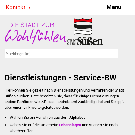
Menü
Kontakt
Stadt & Politik
Bürgermeister
Reden
Gemeinderat
Dienstleistungen - Service-BW
Ausschüsse
Hier können Sie gezielt nach Dienstleistungen und Verfahren der Stadt
Ratsinformationssystem
Süßen suchen.
Bitte beachten Sie
, dass für einige Dienstleistungen
andere Behörden wie z.B. das Landratsamt zuständig sind und Sie ggf.
Jugendbeirat
über einen Link weitergeleitet werden.
Wählen Sie ein Verfahren aus dem
Alphabet
Summerrockfestival
Gehen Sie auf die Unterseite
Lebenslagen
und suchen Sie nach
Oberbegriffen
Hallenbadparty