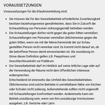
VORAUSSETZUNGEN
Was erledige ich wo
Voraussetzungen für die Erlaubniserteilung sind:
Sie müssen die für den Gewerbebetrieb erforderliche Zuverlässigkeit
Dienstleistungen
besitzen beziehungsweise gewährleisten, dass Sie in Zukunft die
Schaustellung von Personen ordnungsgemäß betreiben werden.
Lebenslagen
Die Schaustellungen dürfen nicht gegen die guten Sitten verstoßen.
Schaustellungen von Personen
verstoßen
üblicherweise
gegen die
Formulare
guten Sitten
, wenn sie mit der Menschenwürde der zur Schau
gestellten Person nicht vereinbar sind. Es kommt nicht darauf an, ob
die betroffene Person damit einverstanden ist. Als unzulässig im
Bürgerinfos
Sinne dieser Definition gelten z.B. Peepshows und
Geschlechtsverkehr vor Publikum.
Bildung
Der Gewerbebetrieb darf im Hinblick auf seine örtliche Lage oder auf
die Verwendung der Räume nicht dem öffentlichen Interesse
Schulen
widersprechen.
Entscheidend ist einerseits das Umfeld des Gewerbebetriebes.
Üblicherweise sind solche Betriebe in unmittelbarer Nähe von Kirchen
Kindergärten
oder Schulen nicht zulässig. Außenstehende sollten nicht ungewollt
mit Schaustellungen konfrontiert werden. Andererseits kann ein
Kolping-Musikschule
Betrieb unzulässig sein, wenn von ihm unzulässige Immissionen
ausgehen
,
z.B. Gerüche oder Lärm
.