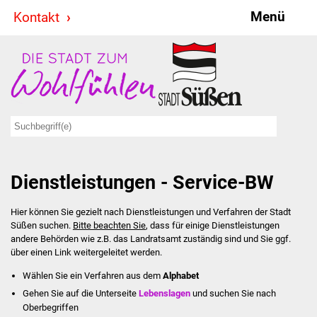
Menü
Kontakt
Stadt & Politik
Bürgermeister
Reden
Gemeinderat
Dienstleistungen - Service-BW
Ausschüsse
Hier können Sie gezielt nach Dienstleistungen und Verfahren der Stadt
Ratsinformationssystem
Süßen suchen.
Bitte beachten Sie
, dass für einige Dienstleistungen
andere Behörden wie z.B. das Landratsamt zuständig sind und Sie ggf.
Jugendbeirat
über einen Link weitergeleitet werden.
Wählen Sie ein Verfahren aus dem
Alphabet
Summerrockfestival
Gehen Sie auf die Unterseite
Lebenslagen
und suchen Sie nach
Oberbegriffen
Hallenbadparty