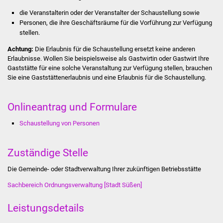
Stadtinfo
die Veranstalterin oder der Veranstalter der Schaustellung sowie
Personen, die ihre Geschäftsräume für die Vorführung zur Verfügung
Jubiläumsjahr 2021
stellen.
Achtung:
Die Erlaubnis für die Schaustellung ersetzt keine anderen
Partnerstädte
Erlaubnisse.
Wollen Sie beispielsweise als Gastwirtin oder Gastwirt Ihre
Gaststätte für eine solche Veranstaltung zur Verfügung stellen,
brauchen
Sie eine Gaststättenerlaubnis und eine Erlaubnis für die Schaustellung.
Projekte
Schulentwicklung Bizet
Onlineantrag und Formulare
Schaustellung von Personen
Sanierung Hallenbad
Sanierung Bizethalle
Zuständige Stelle
Die Gemeinde- oder Stadtverwaltung Ihrer zukünftigen Betriebsstätte
Ortsentwicklung
Sachbereich Ordnungsverwaltung [Stadt Süßen]
Presse
Leistungsdetails
Bürger & Service