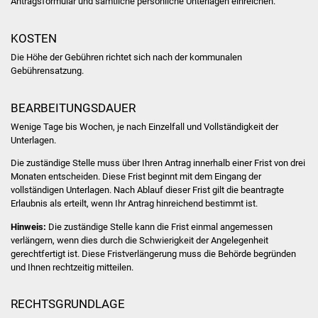
Antragsformular und sämtliche persönliche Unterlagen einreichen.
Vereine und Parteien
KOSTEN
Selbsteintrag Vereine
Die Höhe der Gebühren richtet sich nach der kommunalen
Gebührensatzung.
Beirat Süßener Vereine
BEARBEITUNGSDAUER
Sportanlagen
Wenige Tage bis Wochen, je nach Einzelfall und Vollständigkeit der
Unterlagen.
Tourismus
Die zuständige Stelle muss über Ihren Antrag innerhalb einer Frist von drei
Monaten entscheiden. Diese Frist beginnt mit dem Eingang der
Erlebnisregion
vollständigen Unterlagen. Nach Ablauf dieser Frist gilt die beantragte
Schwäbischer Albtrauf
Erlaubnis als erteilt, wenn Ihr Antrag hinreichend bestimmt ist.
Hinweis:
Die zuständige Stelle kann die Frist einmal angemessen
Route der
verlängern, wenn dies durch die Schwierigkeit der Angelegenheit
Industriekultur
gerechtfertigt ist. Diese Fristverlängerung muss die Behörde begründen
und Ihnen rechtzeitig mitteilen.
Lebenslagen
RECHTSGRUNDLAGE