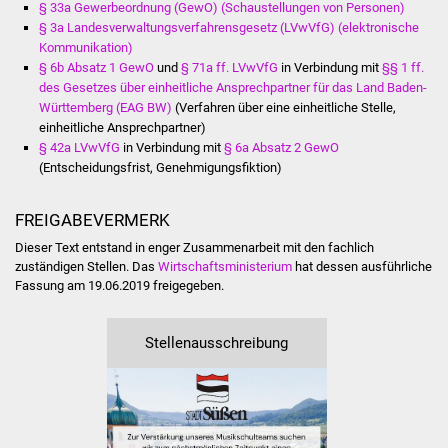
Senioren
§ 33a Gewerbeordnung (GewO) (Schaustellungen von Personen)
§ 3a Landesverwaltungsverfahrensgesetz (LVwVfG) (elektronische
Kommunikation)
Stadtseniorenrat
§ 6b Absatz 1 GewO
und
§ 71a ff. LVwVfG
in Verbindung mit
§§ 1 ff.
des Gesetzes über einheitliche Ansprechpartner für das Land Baden-
Sommerwochen für
Württemberg (EAG BW)
(Verfahren über eine einheitliche Stelle,
Ältere
einheitliche Ansprechpartner)
§ 42a LVwVfG
in Verbindung mit
§ 6a Absatz 2 GewO
(Entscheidungsfrist, Genehmigungsfiktion)
Seniorenwohn- und
Pflegeheim
FREIGABEVERMERK
Familien
Dieser Text entstand in enger Zusammenarbeit mit den fachlich
zuständigen Stellen. Das
Wirtschaftsministerium
hat dessen ausführliche
Fassung am 19.06.2019 freigegeben.
Familientreff
Kinder und Jugendliche
Stellenausschreibung
Schülerferienprogramm
Migration und Integration