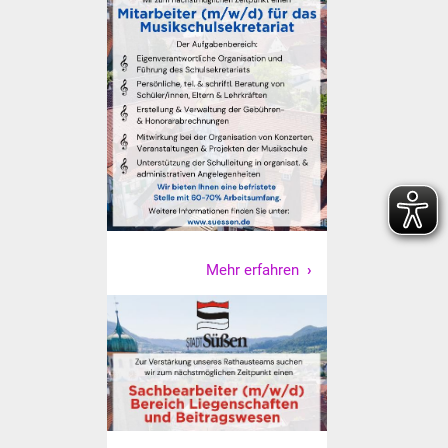
Freundeskreis Asyl
Ukraine-Hilfe
Wohnen
Bauen in Süßen
Wohnimmobilien +
Baugrundstücke
Mehr erfahren
Wirtschaft
Haushalt & Infos
Wirtschaftsförderung
Gewerbeimmobilien