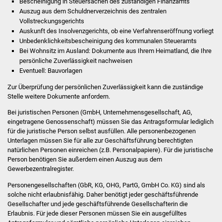
Bescheinigung in Steuersachen des zuständigen Finanzamts
Veranstaltungen
Auszug aus dem Schuldnerverzeichnis des zentralen
Vollstreckungsgerichts
Stadtfest
Auskunft des Insolvenzgerichts, ob eine Verfahrenseröffnung vorliegt
Unbedenklichkeitsbescheinigung des kommunalen Steueramts
Ostermarkt
Bei Wohnsitz im Ausland: Dokumente aus Ihrem Heimatland, die Ihre
persönliche Zuverlässigkeit nachweisen
Eventuell: Bauvorlagen
Einrichtungen
Zur Überprüfung der persönlichen Zuverlässigkeit kann die zuständige
Hallenbad
Stelle weitere Dokumente anfordern.
Bei juristischen Personen (GmbH, Unternehmensgesellschaft, AG,
Stadtbücherei
eingetragene Genossenschaft) müssen Sie das Antragsformular lediglich
für die juristische Person selbst ausfüllen. Alle personenbezogenen
Unterlagen müssen Sie für alle zur Geschäftsführung berechtigten
Stadtarchiv
natürlichen Personen einreichen (z.B. Personalpapiere). Für die juristische
Person benötigen Sie außerdem einen Auszug aus dem
Zehntscheuer
Gewerbezentralregister.
Personengesellschaften (GbR, KG, OHG, PartG, GmbH Co. KG) sind als
Bürgerhaus
solche nicht erlaubnisfähig. Daher benötigt jeder geschäftsführende
Gesellschafter und jede geschäftsführende Gesellschafterin die
Kulturhalle
Erlaubnis. Für jede dieser Personen müssen Sie ein ausgefülltes