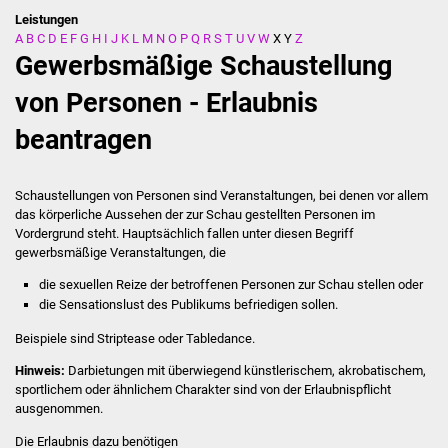
Leistungen
A
B
C
D
E
F
G
H
I
J
K
L
M
N
O
P
Q
R
S
T
U
V
W
X
Y
Z
Stadtverwaltung
Gewerbsmäßige Schaustellung
Ansprechpartner
von Personen - Erlaubnis
beantragen
Behördenwegweiser
Stellenangebote
Schaustellungen von Personen sind Veranstaltungen, bei denen vor allem
das körperliche Aussehen der zur Schau gestellten Personen im
Kontakt
Vordergrund steht.
Hauptsächlich fallen unter diesen Begriff
gewerbsmäßige Veranstaltungen, die
Veröffentlichungen
die sexuellen Reize der betroffenen Personen zur Schau stellen oder
die Sensationslust des Publikums befriedigen sollen.
Ortsrecht
Beispiele sind Striptease oder Tabledance.
FNP / Bebauungspläne
Hinweis:
Darbietungen mit überwiegend künstlerischem, akrobatischem,
sportlichem oder ähnlichem Charakter sind von der Erlaubnispflicht
ausgenommen.
Wahlen
Die Erlaubnis dazu benötigen