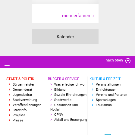
mehr erfahren
Kalender
nach oben
STADT & POLITIK
BÜRGER & SERVICE
KULTUR & FREIZEIT
Bürgermeister
Was erledige ich wo
Veranstaltungen
Gemeinderat
Bildung
Einrichtungen
Jugendbeirat
Soziale Einrichtungen
Vereine und Parteien
Stadtverwaltung
Stadtwerke
Sportanlagen
Veröffentlichungen
Gesundheit und
Tourismus
Notfall
Stadtinfo
ÖPNV
Projekte
Abfall und Entsorgung
Presse