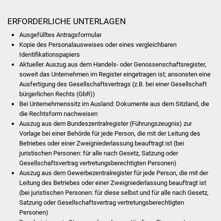
NETZMonitor
ERFORDERLICHE UNTERLAGEN
Gesundheit und Notfall
Ausgefülltes Antragsformular
Kopie des Personalausweises oder eines vergleichbaren
Ärzte und Apotheken
Identifikationspapiers
Aktueller Auszug aus dem Handels- oder Genossenschaftsregister,
Pflege von Angehörigen
soweit das Unternehmen im Register eingetragen ist; ansonsten eine
Ausfertigung des Gesellschaftsvertrags (z.B. bei einer Gesellschaft
bürgerlichen Rechts (GbR))
Hitzewarnung / UV-
Bei Unternehmenssitz im Ausland: Dokumente aus dem Sitzland, die
Index
die Rechtsform nachweisen
Auszug aus dem Bundeszentralregister (Führungszeugnis) zur
ÖPNV
Vorlage bei einer Behörde für jede Person, die mit der Leitung des
Betriebes oder einer Zweigniederlassung beauftragt ist (bei
juristischen Personen: für alle nach Gesetz, Satzung oder
Bürgerbus (MOBS)
Gesellschaftsvertrag vertretungsberechtigten Personen)
Auszug aus dem Gewerbezentralregister für jede Person, die mit der
Abfall und Entsorgung
Leitung des Betriebes oder einer Zweigniederlassung beauftragt ist
(bei juristischen Personen: für diese selbst und für alle nach Gesetz,
Kultur & Freizeit
Satzung oder Gesellschaftsvertrag vertretungsberechtigten
Personen)