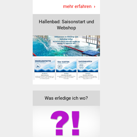
mehr erfahren
IKG Auen
Hallenbad: Saisonstart und
Ausschreibungen
Webshop
Öffentliche
Ausschreibung
Europaweite
Ausschreibung
Beschränkte
Ausschreibung
Was erledige ich wo?
Freihändige Vergabe
Gewerbeverzeichnis
Gewerbe - Selbsteintrag