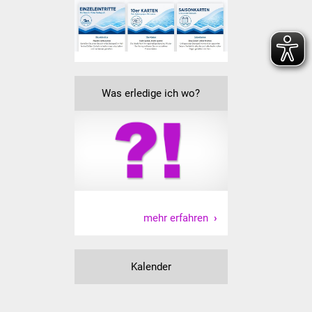
Veranstaltungen
Stadtfest
Ostermarkt
Was erledige ich wo?
Einrichtungen
Hallenbad
Stadtbücherei
Stadtarchiv
mehr erfahren
Zehntscheuer
Bürgerhaus
Kalender
Kulturhalle