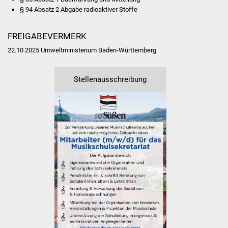
Volkshochschule
§ 94 Absatz 2 Abgabe radioaktiver Stoffe
Soziale Einrichtungen
FREIGABEVERMERK
22.10.2025 Umweltministerium Baden-Württemberg
Kirchen
Lokale Agenda
Stellenausschreibung
Jugendhaus
Fachteam Jugend
Kinder- und
Familienzentrum
Stadtwerke
Suenergie