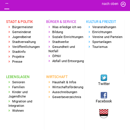
nach oben
Vereine und Parteien
Selbsteintrag Vereine
STADT & POLITIK
BÜRGER & SERVICE
KULTUR & FREIZEIT
Bürgermeister
Was erledige ich wo
Veranstaltungen
Gemeinderat
Bildung
Einrichtungen
Beirat Süßener Vereine
Jugendbeirat
Soziale Einrichtungen
Vereine und Parteien
Stadtverwaltung
Stadtwerke
Sportanlagen
Veröffentlichungen
Gesundheit und
Tourismus
Sportanlagen
Notfall
Stadtinfo
ÖPNV
Projekte
Abfall und Entsorgung
Tourismus
Presse
Erlebnisregion
LEBENSLAGEN
WIRTSCHAFT
Schwäbischer Albtrauf
Senioren
Haushalt & Infos
Twitter
Familien
Wirtschaftsförderung
Kinder und
Ausschreibungen
Route der
Jugendliche
Gewerbeverzeichnis
Facebook
Migration und
Industriekultur
Integration
Wohnen
Lebenslagen