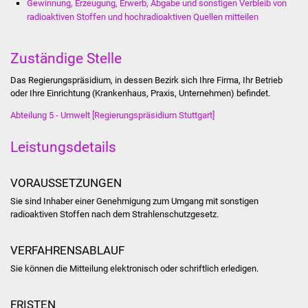
Gewinnung, Erzeugung, Erwerb, Abgabe und sonstigen Verbleib von
Stadtinfo
radioaktiven Stoffen und hochradioaktiven Quellen mitteilen
Jubiläumsjahr 2021
Zuständige Stelle
Partnerstädte
Das Regierungspräsidium, in dessen Bezirk sich Ihre Firma, Ihr Betrieb
oder Ihre Einrichtung (Krankenhaus, Praxis, Unternehmen) befindet.
Projekte
Abteilung 5 - Umwelt [Regierungspräsidium Stuttgart]
Schulentwicklung Bizet
Leistungsdetails
Sanierung Hallenbad
VORAUSSETZUNGEN
Sie sind Inhaber einer Genehmigung zum Umgang mit sonstigen
Sanierung Bizethalle
radioaktiven Stoffen nach dem Strahlenschutzgesetz.
Ortsentwicklung
VERFAHRENSABLAUF
Presse
Sie können die Mitteilung elektronisch oder schriftlich erledigen.
Bürger & Service
FRISTEN