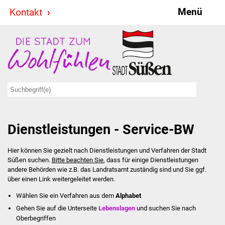
Menü
Kontakt
Stadt & Politik
Bürgermeister
Reden
Gemeinderat
Dienstleistungen - Service-BW
Ausschüsse
Hier können Sie gezielt nach Dienstleistungen und Verfahren der Stadt
Ratsinformationssystem
Süßen suchen.
Bitte beachten Sie
, dass für einige Dienstleistungen
andere Behörden wie z.B. das Landratsamt zuständig sind und Sie ggf.
Jugendbeirat
über einen Link weitergeleitet werden.
Wählen Sie ein Verfahren aus dem
Alphabet
Summerrockfestival
Gehen Sie auf die Unterseite
Lebenslagen
und suchen Sie nach
Oberbegriffen
Hallenbadparty