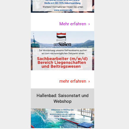
NETZMonitor
Gesundheit und Notfall
Mehr erfahren
Ärzte und Apotheken
Pflege von Angehörigen
Hitzewarnung / UV-
Index
ÖPNV
mehr erfahren
Bürgerbus (MOBS)
Hallenbad: Saisonstart und
Webshop
Abfall und Entsorgung
Kultur & Freizeit