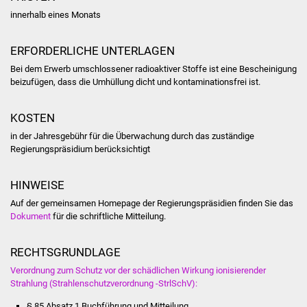
innerhalb eines Monats
Was erledige ich wo
ERFORDERLICHE UNTERLAGEN
Dienstleistungen
Bei dem Erwerb umschlossener radioaktiver Stoffe ist eine Bescheinigung
beizufügen, dass die Umhüllung dicht und kontaminationsfrei ist.
Lebenslagen
KOSTEN
Formulare
in der Jahresgebühr für die Überwachung durch das zuständige
Regierungspräsidium berücksichtigt
Bürgerinfos
HINWEISE
Bildung
Auf der gemeinsamen Homepage der Regierungspräsidien finden Sie das
Dokument
für die schriftliche Mitteilung.
Schulen
Kindergärten
RECHTSGRUNDLAGE
Verordnung zum Schutz vor der schädlichen Wirkung ionisierender
Kolping-Musikschule
Strahlung (Strahlenschutzverordnung -StrlSchV):
§ 85 Absatz 1 Buchführung und Mitteilung