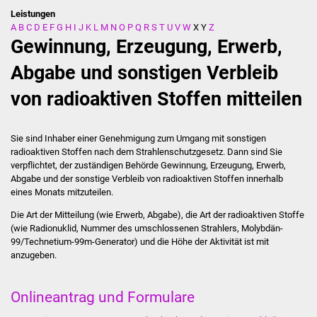
Leistungen
A
B
C
D
E
F
G
H
I
J
K
L
M
N
O
P
Q
R
S
T
U
V
W
X
Y
Z
Stadtverwaltung
Gewinnung, Erzeugung, Erwerb,
Ansprechpartner
Abgabe und sonstigen Verbleib
von radioaktiven Stoffen mitteilen
Behördenwegweiser
Stellenangebote
Sie sind Inhaber einer Genehmigung zum Umgang mit sonstigen
radioaktiven Stoffen nach dem Strahlenschutzgesetz. Dann sind Sie
Kontakt
verpflichtet, der zuständigen Behörde Gewinnung, Erzeugung, Erwerb,
Abgabe und der sonstige Verbleib von radioaktiven Stoffen innerhalb
eines Monats mitzuteilen.
Veröffentlichungen
Die Art der Mitteilung (wie Erwerb, Abgabe), die Art der radioaktiven Stoffe
(wie Radionuklid, Nummer des umschlossenen Strahlers, Molybdän-
Ortsrecht
99/Technetium-99m-Generator) und die Höhe der Aktivität ist mit
anzugeben.
FNP / Bebauungspläne
Onlineantrag und Formulare
Wahlen