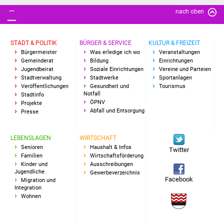
nach oben
Vereine und Parteien
Selbsteintrag Vereine
STADT & POLITIK
BÜRGER & SERVICE
KULTUR & FREIZEIT
Bürgermeister
Was erledige ich wo
Veranstaltungen
Beirat Süßener Vereine
Gemeinderat
Bildung
Einrichtungen
Jugendbeirat
Soziale Einrichtungen
Vereine und Parteien
Stadtverwaltung
Stadtwerke
Sportanlagen
Sportanlagen
Veröffentlichungen
Gesundheit und
Tourismus
Notfall
Stadtinfo
ÖPNV
Projekte
Tourismus
Abfall und Entsorgung
Presse
Erlebnisregion
LEBENSLAGEN
WIRTSCHAFT
Schwäbischer Albtrauf
Senioren
Haushalt & Infos
Twitter
Familien
Wirtschaftsförderung
Kinder und
Ausschreibungen
Route der
Jugendliche
Gewerbeverzeichnis
Industriekultur
Facebook
Migration und
Integration
Wohnen
Lebenslagen