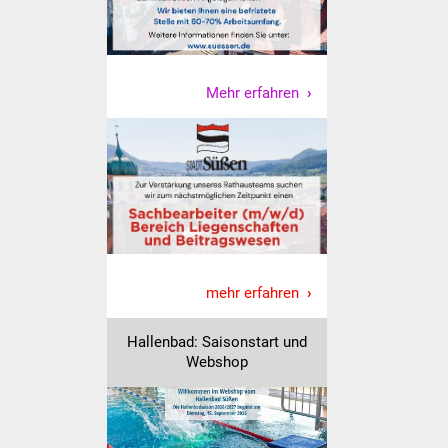
NETZMonitor
Gesundheit und Notfall
Mehr erfahren
Ärzte und Apotheken
Pflege von Angehörigen
Hitzewarnung / UV-
Index
ÖPNV
mehr erfahren
Bürgerbus (MOBS)
Hallenbad: Saisonstart und
Abfall und Entsorgung
Webshop
Kultur & Freizeit