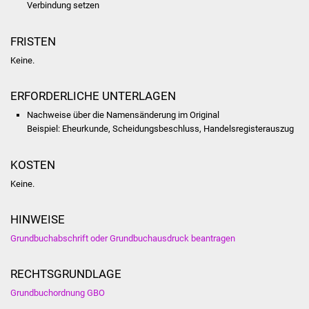
Verbindung setzen
Was erledige ich wo
FRISTEN
Dienstleistungen
Keine.
Lebenslagen
ERFORDERLICHE UNTERLAGEN
Nachweise über die Namensänderung im Original
Formulare
Beispiel: Eheurkunde, Scheidungsbeschluss, Handelsregisterauszug
Bürgerinfos
KOSTEN
Keine.
Bildung
HINWEISE
Schulen
Grundbuchabschrift oder Grundbuchausdruck beantragen
Kindergärten
RECHTSGRUNDLAGE
Kolping-Musikschule
Grundbuchordnung GBO