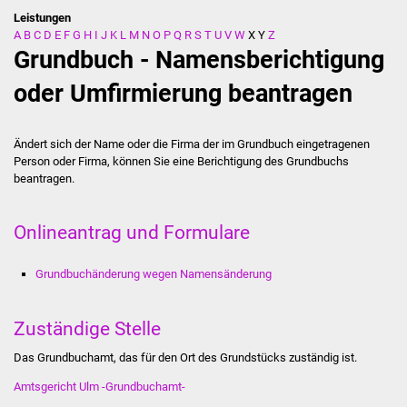
Leistungen
A
B
C
D
E
F
G
H
I
J
K
L
M
N
O
P
Q
R
S
T
U
V
W
X
Y
Z
Stadtverwaltung
Grundbuch - Namensberichtigung
Ansprechpartner
oder Umfirmierung beantragen
Behördenwegweiser
Ändert sich der Name oder die Firma der im Grundbuch eingetragenen
Person oder Firma, können Sie eine Berichtigung des Grundbuchs
Stellenangebote
beantragen.
Kontakt
Onlineantrag und Formulare
Veröffentlichungen
Grundbuchänderung wegen Namensänderung
Ortsrecht
Zuständige Stelle
FNP / Bebauungspläne
Das Grundbuchamt, das für den Ort des Grundstücks zuständig ist.
Wahlen
Amtsgericht Ulm -Grundbuchamt-