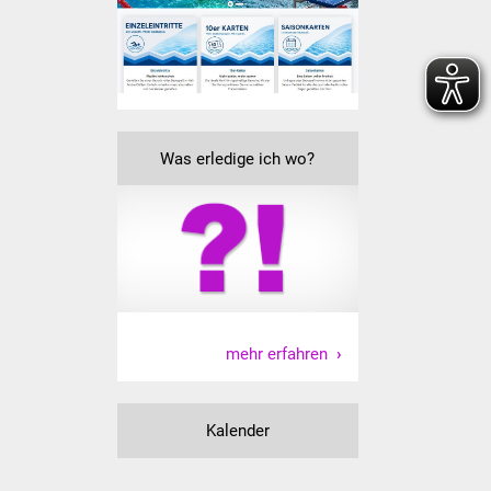
Veranstaltungen
Stadtfest
Ostermarkt
Was erledige ich wo?
Einrichtungen
Hallenbad
Stadtbücherei
Stadtarchiv
mehr erfahren
Zehntscheuer
Bürgerhaus
Kalender
Kulturhalle