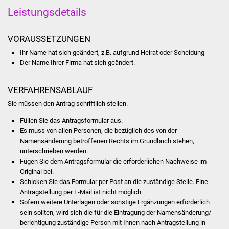
Stadtinfo
Leistungsdetails
Jubiläumsjahr 2021
VORAUSSETZUNGEN
Ihr Name hat sich geändert, z.B. aufgrund Heirat oder Scheidung
Partnerstädte
Der Name Ihrer Firma hat sich geändert.
Projekte
VERFAHRENSABLAUF
Sie müssen den Antrag schriftlich stellen.
Schulentwicklung Bizet
Füllen Sie das Antragsformular aus.
Sanierung Hallenbad
Es muss von allen Personen, die bezüglich des von der
Namensänderung betroffenen Rechts im Grundbuch stehen,
unterschrieben werden.
Sanierung Bizethalle
Fügen Sie dem Antragsformular die erforderlichen Nachweise im
Original bei.
Ortsentwicklung
Schicken Sie das Formular per Post an die zuständige Stelle. Eine
Antragstellung per E-Mail ist nicht möglich.
Presse
Sofern weitere Unterlagen oder sonstige Ergänzungen erforderlich
sein sollten, wird sich die für die Eintragung der Namensänderung/-
berichtigung zuständige Person mit Ihnen nach Antragstellung in
Bürger & Service