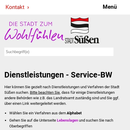
Menü
Kontakt
Stadt & Politik
Bürgermeister
Reden
Gemeinderat
Dienstleistungen - Service-BW
Ausschüsse
Hier können Sie gezielt nach Dienstleistungen und Verfahren der Stadt
Ratsinformationssystem
Süßen suchen.
Bitte beachten Sie
, dass für einige Dienstleistungen
andere Behörden wie z.B. das Landratsamt zuständig sind und Sie ggf.
Jugendbeirat
über einen Link weitergeleitet werden.
Wählen Sie ein Verfahren aus dem
Alphabet
Summerrockfestival
Gehen Sie auf die Unterseite
Lebenslagen
und suchen Sie nach
Oberbegriffen
Hallenbadparty