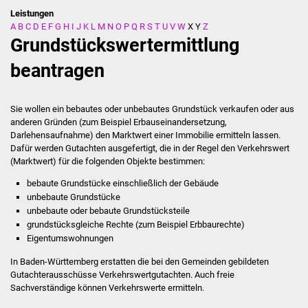
Leistungen
A
B
C
D
E
F
G
H
I
J
K
L
M
N
O
P
Q
R
S
T
U
V
W
X
Y
Z
Stadtverwaltung
Grundstückswertermittlung
Ansprechpartner
beantragen
Behördenwegweiser
Sie wollen ein bebautes oder unbebautes Grundstück verkaufen oder aus
anderen Gründen
(zum Beispiel Erbauseinandersetzung,
Stellenangebote
Darlehensaufnahme)
den Marktwert einer Immobilie ermitteln lassen.
Dafür werden Gutachten ausgefertigt, die in der Regel den Verkehrswert
Kontakt
(Marktwert) für die folgenden Objekte bestimmen:
bebaute Grundstücke einschließlich der Gebäude
Veröffentlichungen
unbebaute Grundstücke
unbebaute oder bebaute Grundstücksteile
Ortsrecht
grundstücksgleiche Rechte
(zum Beispiel Erbbaurechte)
Eigentumswohnungen
FNP / Bebauungspläne
In Baden-Württemberg erstatten die bei den Gemeinden gebildeten
Gutachterausschüsse Verkehrswertgutachten. Auch freie
Wahlen
Sachverständige können Verkehrswerte ermitteln.