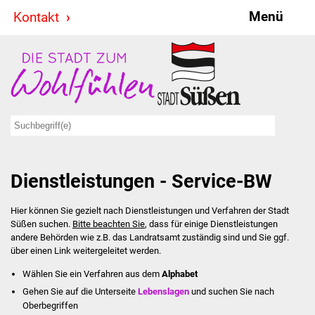
Menü
Kontakt
Stadt & Politik
Bürgermeister
Reden
Gemeinderat
Dienstleistungen - Service-BW
Ausschüsse
Hier können Sie gezielt nach Dienstleistungen und Verfahren der Stadt
Ratsinformationssystem
Süßen suchen.
Bitte beachten Sie
, dass für einige Dienstleistungen
andere Behörden wie z.B. das Landratsamt zuständig sind und Sie ggf.
Jugendbeirat
über einen Link weitergeleitet werden.
Wählen Sie ein Verfahren aus dem
Alphabet
Summerrockfestival
Gehen Sie auf die Unterseite
Lebenslagen
und suchen Sie nach
Oberbegriffen
Hallenbadparty