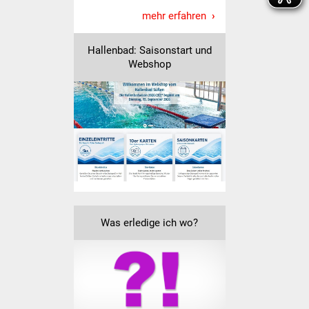
Senioren
mehr erfahren
Stadtseniorenrat
Hallenbad: Saisonstart und
Webshop
Sommerwochen für
Ältere
Seniorenwohn- und
Pflegeheim
Familien
Familientreff
Was erledige ich wo?
Kinder und Jugendliche
Schülerferienprogramm
Migration und Integration