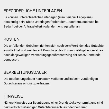
NETZMonitor
ERFORDERLICHE UNTERLAGEN
Gesundheit und Notfall
Es können unterschiedliche Unterlagen (zum Beispiel Lagepläne)
notwendig sein. Diese Unterlagen fordert der Gutachterausschuss bei
Ärzte und Apotheken
Bedarf bei der Antragstellerin oder dem Antragsteller an.
Pflege von Angehörigen
KOSTEN
Die anfallenden Gebühren richten sich nach dem Wert, den das Gutachten
Hitzewarnung / UV-
ermittelt hat und werden auf Grundlage des Kommunalabgabengesetzes
Index
nach der jeweiligen Verwaltungsgebührensatzung der Stadt/Gemeinde
bemessen.
ÖPNV
BEARBEITUNGSDAUER
Bürgerbus (MOBS)
Die Bearbeitungsdauer kann stark variieren und ist beim zuständigen
Gutachterausschuss zu erfragen.
Abfall und Entsorgung
HINWEISE
Kultur & Freizeit
Nähere Hinweise zur Beantragung einer Grundstückswertermittlung sind
beim örtlich zuständigen Gutachterausschuss oder bei
freien