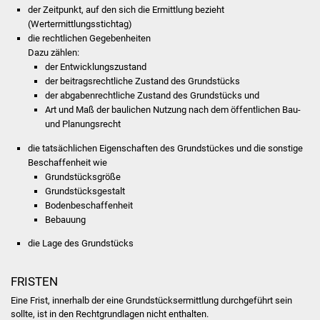
Volkshochschule
der Zeitpunkt, auf den sich die Ermittlung bezieht
(Wertermittlungsstichtag)
die rechtlichen Gegebenheiten
Soziale Einrichtungen
Dazu zählen:
der Entwicklungszustand
Kirchen
der beitragsrechtliche Zustand des Grundstücks
der abgabenrechtliche Zustand des Grundstücks und
Lokale Agenda
Art und Maß der baulichen Nutzung nach dem öffentlichen Bau-
und Planungsrecht
Jugendhaus
die tatsächlichen Eigenschaften des Grundstückes und die sonstige
Beschaffenheit
wie
Fachteam Jugend
Grundstücksgröße
Grundstücksgestalt
Bodenbeschaffenheit
Kinder- und
Bebauung
Familienzentrum
die Lage des Grundstücks
Stadtwerke
FRISTEN
Suenergie
Eine Frist, innerhalb der eine Grundstücksermittlung durchgeführt sein
sollte, ist in den Rechtgrundlagen nicht enthalten.