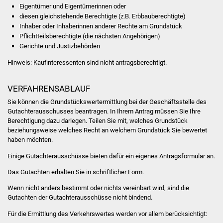
Eigentümer und Eigentümerinnen oder
diesen gleichstehende Berechtigte (z.B. Erbbauberechtigte)
Was erledige ich wo
Inhaber oder Inhaberinnen anderer Rechte am Grundstück
Pflichtteilsberechtigte (die nächsten Angehörigen)
Dienstleistungen
Gerichte und Justizbehörden
Hinweis: Kaufinteressenten sind nicht antragsberechtigt.
Lebenslagen
VERFAHRENSABLAUF
Formulare
Sie können die Grundstückswertermittlung bei der Geschäftsstelle des
Bürgerinfos
Gutachterausschusses beantragen. In Ihrem Antrag müssen Sie Ihre
Berechtigung dazu darlegen. Teilen Sie mit, welches Grundstück
beziehungsweise welches Recht an welchem Grundstück Sie bewertet
Bildung
haben möchten.
Einige Gutachterausschüsse bieten dafür ein eigenes Antragsformular an.
Schulen
Das Gutachten erhalten Sie in schriftlicher Form.
Kindergärten
Wenn nicht anders bestimmt oder nichts vereinbart wird, sind die
Gutachten der Gutachterausschüsse nicht bindend.
Kolping-Musikschule
Für die Ermittlung des Verkehrswertes werden vor allem berücksichtigt: