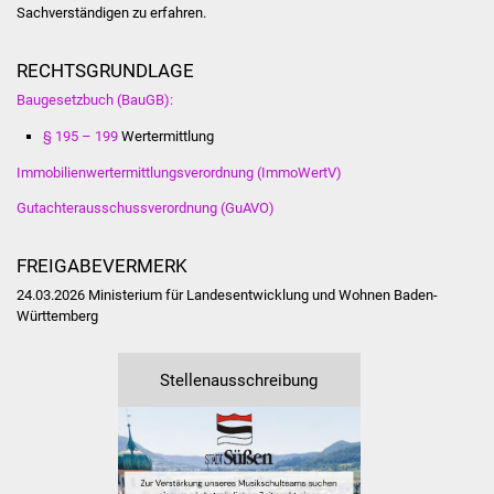
Veranstaltungen
Sachverständigen zu erfahren.
Stadtfest
RECHTSGRUNDLAGE
Baugesetzbuch (BauGB):
Ostermarkt
§ 195 – 199
Wertermittlung
Einrichtungen
Immobilienwertermittlungsverordnung (ImmoWertV)
Gutachterausschussverordnung (GuAVO)
Hallenbad
FREIGABEVERMERK
Stadtbücherei
24.03.2026 Ministerium für Landesentwicklung und Wohnen Baden-
Stadtarchiv
Württemberg
Zehntscheuer
Stellenausschreibung
Bürgerhaus
Kulturhalle