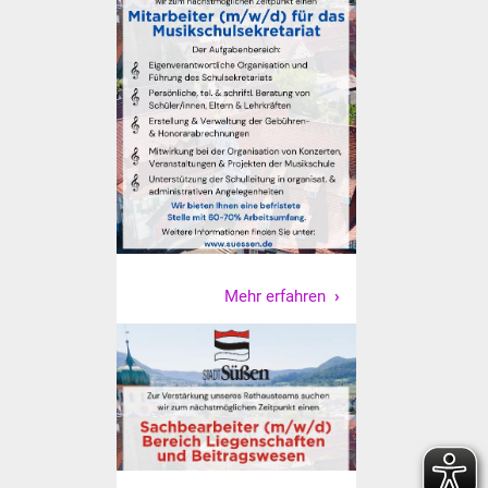
Vereine und Parteien
Selbsteintrag Vereine
Beirat Süßener Vereine
Sportanlagen
Tourismus
Erlebnisregion
Mehr erfahren
Schwäbischer Albtrauf
Route der
Industriekultur
Lebenslagen