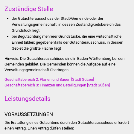
Stadtinfo
Zuständige Stelle
der Gutachterausschuss der Stadt/Gemeinde oder der
Jubiläumsjahr 2021
Verwaltungsgemeinschaft, in dessen Zuständigkeitsbereich das
Grundstück liegt
Partnerstädte
bei Begutachtung mehrerer Grundstücke, die eine wirtschaftliche
Einheit bilden: gegebenenfalls der Gutachterausschuss, in dessen
Projekte
Gebiet die größte Fläche liegt
Hinweis: Die Gutachterausschüsse sind in Baden-Württemberg bei den
Schulentwicklung Bizet
Gemeinden gebildet. Die Gemeinden können die Aufgabe auf eine
Verwaltungsgemeinschaft übertragen.
Sanierung Hallenbad
Geschäftsbereich 2: Planen und Bauen [Stadt Süßen]
Geschäftsbereich 3: Finanzen und Beteiligungen [Stadt Süßen]
Sanierung Bizethalle
Leistungsdetails
Ortsentwicklung
VORAUSSETZUNGEN
Presse
Die Erstattung eines Gutachtens durch den Gutachterausschuss erfordert
einen Antrag. Einen Antrag dürfen stellen:
Bürger & Service