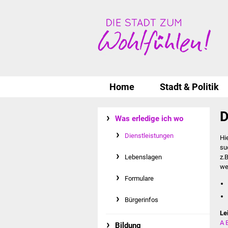
Home
Stadt & Politik
D
Was erledige ich wo
Dienstleistungen
Hi
su
Lebenslagen
z.
we
Formulare
Bürgerinfos
Le
A
Bildung