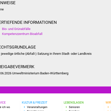
INWEISE
ine
ERTIEFENDE INFORMATIONEN
Bio- und Grünabfälle
Kompetenzzentrum Bioabfall
ECHTSGRUNDLAGE
e jeweilige örtliche (Abfall-) Satzung in Ihrem Stadt- oder Landkreis
REIGABEVERMERK
.06.2026 Umweltministerium Baden-Württemberg
VICE
KULTUR & FREIZEIT
LEBENSLAGEN
WIR
e ich wo
Veranstaltungen
Senioren