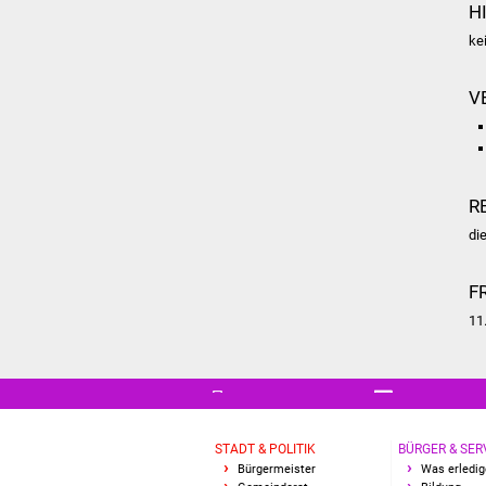
H
ke
V
R
di
F
11
STADT & POLITIK
BÜRGER & SER
Bürgermeister
Was erledig