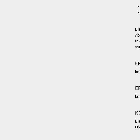
Di
Ab
In
vor
F
ke
E
ke
K
Di
Er