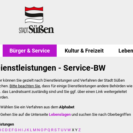
Bürger & Service
Kultur & Freizeit
Leben
ienstleistungen - Service-BW
er können Sie gezielt nach Dienstleistungen und Verfahren der Stadt Süßen
chen.
Bitte beachten Sie
, dass für einige Dienstleistungen andere Behörden wie
B. das Landratsamt zuständig sind und Sie ggf. über einen Link weitergeleitet
rden.
Wählen Sie ein Verfahren aus dem
Alphabet
Gehen Sie auf die Unterseite
Lebenslagen
und suchen Sie nach Oberbegriffen
istungen
B
C
D
E
F
G
H
I
J
K
L
M
N
O
P
Q
R
S
T
U
V
W
X
Y
Z