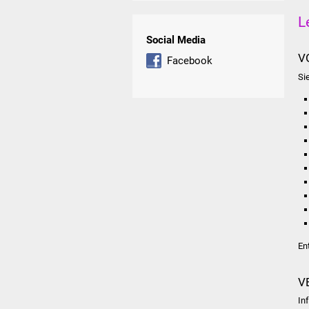
L
Social Media
V
Facebook
Si
En
V
In