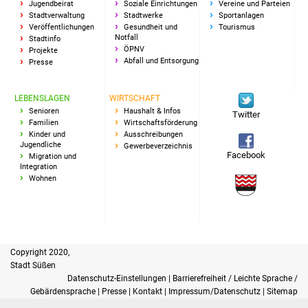
Senioren
Jugendbeirat
Soziale Einrichtungen
Vereine und Parteien
Stadtverwaltung
Stadtwerke
Sportanlagen
Veröffentlichungen
Gesundheit und
Tourismus
Stadtseniorenrat
Notfall
Stadtinfo
ÖPNV
Projekte
Abfall und Entsorgung
Presse
Sommerwochen für
Ältere
LEBENSLAGEN
WIRTSCHAFT
Senioren
Haushalt & Infos
Twitter
Seniorenwohn- und
Familien
Wirtschaftsförderung
Pflegeheim
Kinder und
Ausschreibungen
Jugendliche
Gewerbeverzeichnis
Facebook
Migration und
Familien
Integration
Wohnen
Familientreff
Kinder und Jugendliche
Copyright 2020,
Schülerferienprogramm
Stadt Süßen
Datenschutz-Einstellungen
|
Barrierefreiheit / Leichte Sprache /
Gebärdensprache
|
Presse
|
Kontakt
|
Impressum/Datenschutz
|
Sitemap
Migration und Integration