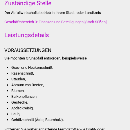
Zuständige Stelle
Stadtinfo
Der Abfallwirtschaftsbetrieb in Ihrem Stadt- oder Landkreis
Jubiläumsjahr 2021
Geschäftsbereich 3: Finanzen und Beteiligungen [Stadt Süßen]
Partnerstädte
Leistungsdetails
Projekte
VORAUSSETZUNGEN
Sie möchten Grünabfall entsorgen, beispielsweise
Schulentwicklung Bizet
Gras- und Heckenschnitt,
Sanierung Hallenbad
Rasenschnitt,
Stauden,
Abraum von Beeten,
Sanierung Bizethalle
Blumen,
Balkonpflanzen,
Ortsentwicklung
Gestecke,
Abdeckreisig,
Presse
Laub,
Gehölzschnitt (Äste, Baumholz).
Bürger & Service
Entfernen Sie vorher anhaftende Fremdstoffe wie Draht- oder