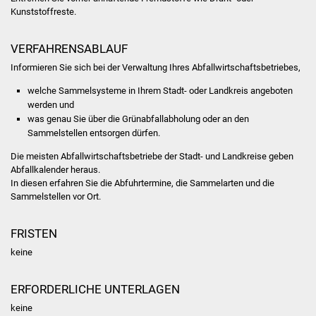
Kunststoffreste.
Was erledige ich wo
VERFAHRENSABLAUF
Dienstleistungen
Informieren Sie sich bei der Verwaltung Ihres Abfallwirtschaftsbetriebes,
welche Sammelsysteme in Ihrem Stadt- oder Landkreis angeboten
Lebenslagen
werden und
was genau Sie über die Grünabfallabholung oder an den
Formulare
Sammelstellen entsorgen dürfen.
Die meisten Abfallwirtschaftsbetriebe der Stadt- und Landkreise geben
Bürgerinfos
Abfallkalender heraus.
In diesen erfahren Sie die Abfuhrtermine, die Sammelarten und die
Bildung
Sammelstellen vor Ort.
Schulen
FRISTEN
keine
Kindergärten
ERFORDERLICHE UNTERLAGEN
Kolping-Musikschule
keine