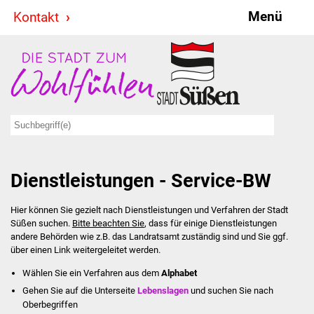
Menü
Kontakt
Stadt & Politik
Bürgermeister
Reden
Gemeinderat
Dienstleistungen - Service-BW
Ausschüsse
Hier können Sie gezielt nach Dienstleistungen und Verfahren der Stadt
Ratsinformationssystem
Süßen suchen.
Bitte beachten Sie
, dass für einige Dienstleistungen
andere Behörden wie z.B. das Landratsamt zuständig sind und Sie ggf.
Jugendbeirat
über einen Link weitergeleitet werden.
Wählen Sie ein Verfahren aus dem
Alphabet
Summerrockfestival
Gehen Sie auf die Unterseite
Lebenslagen
und suchen Sie nach
Oberbegriffen
Hallenbadparty