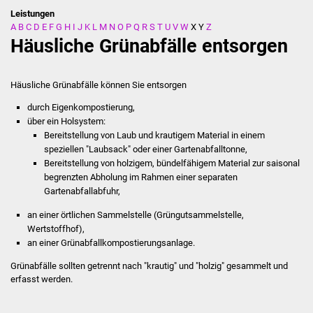
Leistungen
A
B
C
D
E
F
G
H
I
J
K
L
M
N
O
P
Q
R
S
T
U
V
W
X
Y
Z
Stadtverwaltung
Häusliche Grünabfälle entsorgen
Ansprechpartner
Häusliche Grünabfälle können Sie entsorgen
Behördenwegweiser
durch Eigenkompostierung,
über ein Holsystem
:
Stellenangebote
Bereitstellung von Laub und krautigem Material in einem
speziellen "Laubsack" oder einer Gartenabfalltonne,
Kontakt
Bereitstellung von holzigem, bündelfähigem Material zur saisonal
begrenzten Abholung im Rahmen einer separaten
Gartenabfallabfuhr,
Veröffentlichungen
an einer örtlichen Sammelstelle (Grüngutsammelstelle,
Ortsrecht
Wertstoffhof),
an einer Grünabfallkompostierungsanlage.
FNP / Bebauungspläne
Grünabfälle sollten getrennt nach "krautig" und "holzig" gesammelt und
erfasst werden.
Wahlen