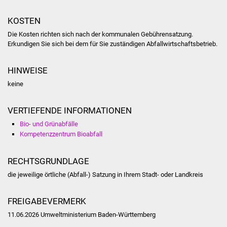
Volkshochschule
KOSTEN
Soziale Einrichtungen
Die Kosten richten sich nach der kommunalen Gebührensatzung.
Erkundigen Sie sich bei dem für Sie zuständigen Abfallwirtschaftsbetrieb.
Kirchen
HINWEISE
Lokale Agenda
keine
Jugendhaus
VERTIEFENDE INFORMATIONEN
Fachteam Jugend
Bio- und Grünabfälle
Kompetenzzentrum Bioabfall
Kinder- und
Familienzentrum
RECHTSGRUNDLAGE
die jeweilige örtliche (Abfall-) Satzung in Ihrem Stadt- oder Landkreis
Stadtwerke
FREIGABEVERMERK
Suenergie
11.06.2026 Umweltministerium Baden-Württemberg