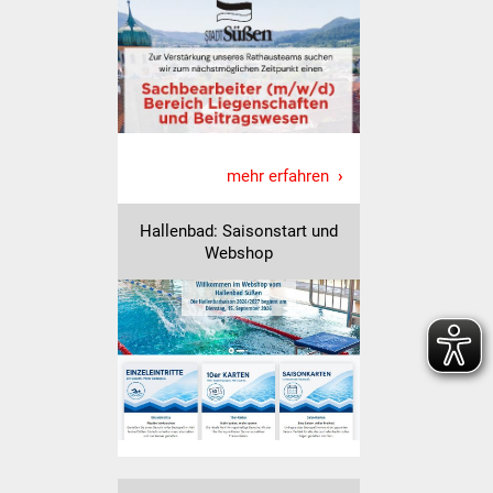
Veranstaltungen
Stadtfest
Ostermarkt
Einrichtungen
mehr erfahren
Hallenbad
Hallenbad: Saisonstart und
Webshop
Stadtbücherei
Stadtarchiv
Zehntscheuer
Bürgerhaus
Kulturhalle