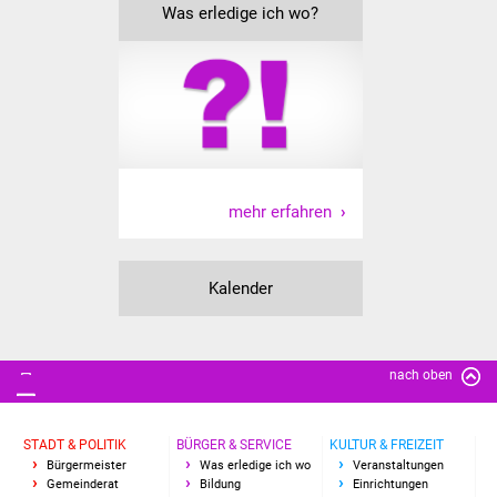
Was erledige ich wo?
Vereine und Parteien
Selbsteintrag Vereine
Beirat Süßener Vereine
Sportanlagen
mehr erfahren
Tourismus
Kalender
Erlebnisregion
Schwäbischer Albtrauf
Route der
nach oben
Industriekultur
STADT & POLITIK
BÜRGER & SERVICE
KULTUR & FREIZEIT
Lebenslagen
Bürgermeister
Was erledige ich wo
Veranstaltungen
Gemeinderat
Bildung
Einrichtungen