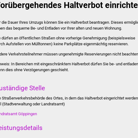
orübergehendes Haltverbot einricht
r die Dauer Ihres Umzugs können Sie ein Haltverbot beantragen. Dieses ermögli
nen das bequeme Be- und Entladen vor Ihrer alten und neuen Wohnung.
e dürfen an öffentlichen Straßen ohne vorherige Genehmigung
(beispielsweise
rch Aufstellen von Mülltonnen)
keine Parkplätze eigenmächtig reservieren.
dere Verkehrsteilnehmer müssen ungenehmigte Reservierungen nicht beachten
nweis:
In Bereichen mit ei
n
geschränktem Haltverbot dürfen Sie be- und entladen
nn dies ohne Verzögerungen geschieht.
uständige Stelle
e Straßenverkehrsbehörde des Ortes, in dem das Haltverbot eingerichtet werden
ll (Stadtverwaltung oder Landratsamt)
ndratsamt Göppingen
eistungsdetails