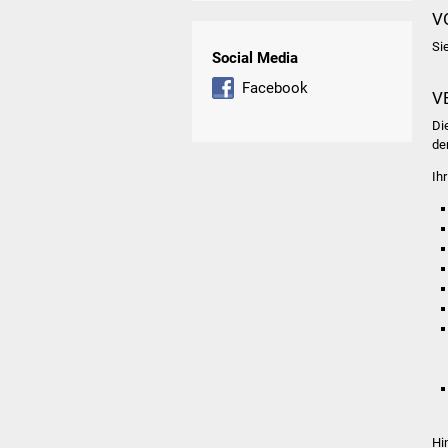
V
Si
Social Media
Facebook
V
Di
de
Ih
Hi