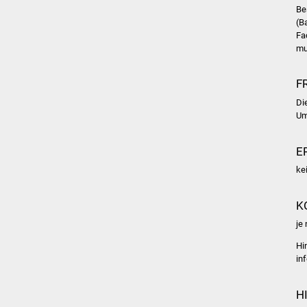
Be
(B
Fa
mu
F
Di
Um
E
ke
K
je
Hi
in
H