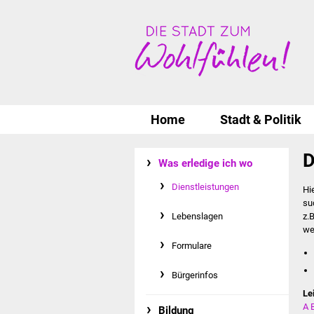
Home
Stadt & Politik
D
Was erledige ich wo
Dienstleistungen
Hi
su
Lebenslagen
z.
we
Formulare
Bürgerinfos
Le
A
Bildung