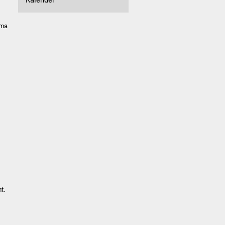
rma
t.