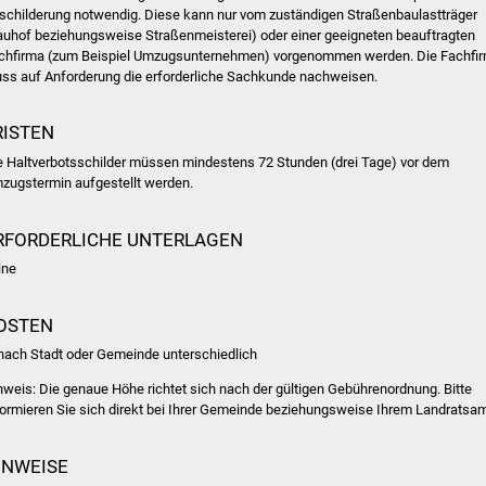
schilderung notwendig. Diese kann nur vom zuständigen Straßenbaulastträger
auhof beziehungsweise Straßenmeisterei) oder einer geeigneten beauftragten
chfirma (zum Beispiel Umzugsunternehmen) vorgenommen werden. Die Fachfi
ss auf Anforderung die erforderliche Sachkunde nachweisen.
RISTEN
e Haltverbotsschilder müssen mindestens 72 Stunden (drei Tage) vor dem
zugstermin aufgestellt werden.
RFORDERLICHE UNTERLAGEN
ine
OSTEN
 nach Stadt oder Gemeinde unterschiedlich
nweis: Die genaue Höhe richtet sich nach der gültigen Gebührenordnung. Bitte
formieren Sie sich direkt bei Ihrer Gemeinde beziehungsweise Ihrem Landratsam
INWEISE