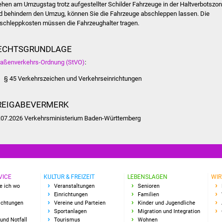
ehen am Umzugstag trotz aufgestellter Schilder Fahrzeuge in der Haltverbotszo
d behindern den Umzug, können Sie die Fahrzeuge abschleppen lassen. Die
schleppkosten müssen die Fahrzeughalter tragen.
ECHTSGRUNDLAGE
raßenverkehrs-Ordnung (StVO)
:
§ 45 Verkehrszeichen und Verkehrseinrichtungen
REIGABEVERMERK
.07.2026 Verkehrsministerium Baden-Württemberg
VICE
KULTUR & FREIZEIT
LEBENSLAGEN
WIR
e ich wo
Veranstaltungen
Senioren
Einrichtungen
Familien
richtungen
Vereine und Parteien
Kinder und Jugendliche
Sportanlagen
Migration und Integration
und Notfall
Tourismus
Wohnen