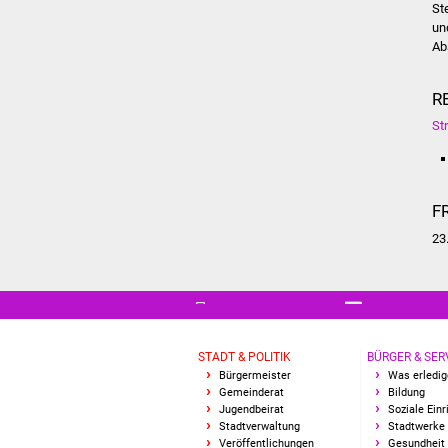
St
un
Ab
R
St
F
23
STADT & POLITIK
BÜRGER & SER
Bürgermeister
Was erledig
Gemeinderat
Bildung
Jugendbeirat
Soziale Ein
Stadtverwaltung
Stadtwerke
Veröffentlichungen
Gesundheit 