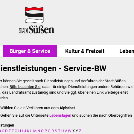
Bürger & Service
Kultur & Freizeit
Leben
ienstleistungen - Service-BW
er können Sie gezielt nach Dienstleistungen und Verfahren der Stadt Süßen
chen.
Bitte beachten Sie
, dass für einige Dienstleistungen andere Behörden wie
B. das Landratsamt zuständig sind und Sie ggf. über einen Link weitergeleitet
rden.
Wählen Sie ein Verfahren aus dem
Alphabet
Gehen Sie auf die Unterseite
Lebenslagen
und suchen Sie nach Oberbegriffen
istungen
B
C
D
E
F
G
H
I
J
K
L
M
N
O
P
Q
R
S
T
U
V
W
X
Y
Z