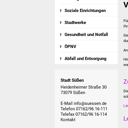
V
Soziale Einrichtungen
Fü
Stadtwerke
Ih
Gesundheit und Notfall
Si
du
ÖPNV
An
Abfall und Entsorgung
Hi
we
Stadt Süßen
Z
Heidenheimer Straße 30
Di
73079 Süßen
so
E-Mail
info@suessen.de
La
Telefon 07162/96 16-111
Telefax 07162/96 16-114
L
Kontakt