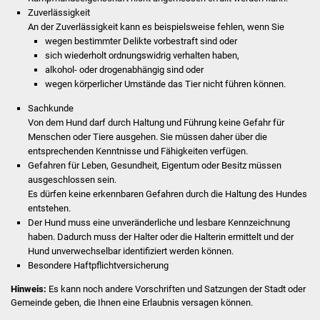
Zuverlässigkeit
Was erledige ich wo
A
n der Zuverlässigkeit kann es beispielsweise fehlen, wenn Sie
wegen bestimmter Delikte vorbestraft sind oder
sich wiederholt ordnungswidrig verhalten haben,
Dienstleistungen
alkohol- oder drogenabhängig sind oder
wegen körperlicher Umstände das Tier nicht führen können.
Lebenslagen
Sachkunde
Von dem Hund darf durch Haltung und Führung keine Gefahr für
Formulare
Menschen oder Tiere ausgehen. Sie müssen daher über die
entsprechenden Kenntnisse und Fähigkeiten verfügen.
Bürgerinfos
Gefahren für Leben, Gesundheit, Eigentum oder Besitz müssen
ausgeschlossen sein.
Bildung
Es dürfen keine erkennbaren Gefahren durch die Haltung des Hundes
entstehen.
Der Hund muss eine unveränderliche und lesbare Kennzeichnung
Schulen
haben.
Dadurch muss der Halter oder die Halterin ermittelt und der
Hund unverwechselbar identifiziert werden können.
Kindergärten
Besondere Haftpflichtversicherung
Hinweis:
Es kann noch andere Vorschriften und Satzungen der Stadt oder
Kolping-Musikschule
Gemeinde geben, die Ihnen eine Erlaubnis
versagen können.