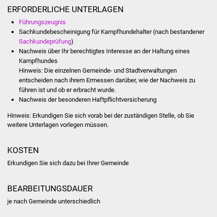
NETZMonitor
ERFORDERLICHE UNTERLAGEN
Führungszeugnis
Gesundheit und Notfall
Sachkundebescheinigung für Kampfhundehalter (nach bestandener
Sachkundeprüfung
)
Ärzte und Apotheken
Nachweis über Ihr berechtigtes Interesse an der Haltung eines
Kampfhundes
Hinweis: Die einzelnen Gemeinde- und Stadtverwaltungen
Pflege von Angehörigen
entscheiden nach ihrem Ermessen darüber, wie der Nachweis zu
führen ist und ob er erbracht wurde.
Hitzewarnung / UV-
Nachweis der besonderen Haftpflichtversicherung
Index
Hinweis: Erkundigen Sie sich vorab bei der zuständigen Stelle, ob Sie
weitere Unterlagen vorlegen müssen.
ÖPNV
KOSTEN
Bürgerbus (MOBS)
Erkundigen Sie sich dazu bei Ihrer Gemeinde
Abfall und Entsorgung
BEARBEITUNGSDAUER
Kultur & Freizeit
je nach Gemeinde unterschiedlich