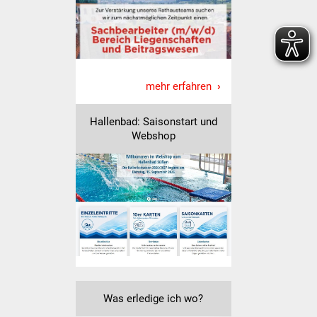
Senioren
Stadtseniorenrat
Sommerwochen für
mehr erfahren
Ältere
Seniorenwohn- und
Hallenbad: Saisonstart und
Webshop
Pflegeheim
Familien
Familientreff
Kinder und Jugendliche
Schülerferienprogramm
Was erledige ich wo?
Migration und Integration