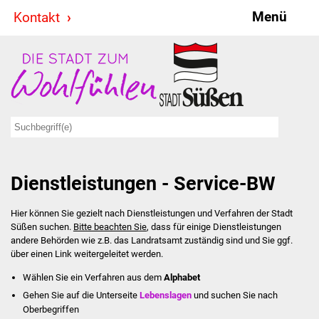
Menü
Kontakt
Stadt & Politik
Bürgermeister
Reden
Gemeinderat
Dienstleistungen - Service-BW
Ausschüsse
Hier können Sie gezielt nach Dienstleistungen und Verfahren der Stadt
Ratsinformationssystem
Süßen suchen.
Bitte beachten Sie
, dass für einige Dienstleistungen
andere Behörden wie z.B. das Landratsamt zuständig sind und Sie ggf.
Jugendbeirat
über einen Link weitergeleitet werden.
Wählen Sie ein Verfahren aus dem
Alphabet
Summerrockfestival
Gehen Sie auf die Unterseite
Lebenslagen
und suchen Sie nach
Oberbegriffen
Hallenbadparty