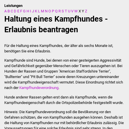
Leistungen
A
B
C
D
E
F
G
H
I
J
K
L
M
N
O
P
Q
R
S
T
U
V
W
X
Y
Z
Stadtverwaltung
Haltung eines Kampfhundes -
Ansprechpartner
Erlaubnis beantragen
Behördenwegweiser
Für die Haltung eines Kampfhundes, der älter als sechs Monate ist,
benötigen Sie eine Erlaubnis.
Stellenangebote
Kampfhunde sind Hunde, bei denen von einer gesteigerten Aggressivität
und Gefährlichkeit gegenüber Menschen oder Tieren auszugehen ist. Bei
Kontakt
Hunden der Rassen und Gruppen "American Staffordshire Terrier",
"Bullterrier" und "Pit Bull Terrier" sowie deren Kreuzungen untereinander
Veröffentlichungen
wird die Kampfhundeeigenschaft vermutet. Diese Einordnung richtet sich
nach der
Kampfhundeverordnung
.
Ortsrecht
Hunde anderer Rassen gelten erst dann als Kampfhunde, wenn die
Kampfhundeeigenschaft durch die Ortspolizeibehörde festgestellt wurde.
FNP / Bebauungspläne
Hinweis:
Die Kampfhundeverordnung soll die Bevölkerung vor den
Gefahren schützen, die von Kampfhunden ausgehen können. Deshalb ist
Wahlen
die Haltung von Kampfhunden nur
mit behördlicher Erlaubnis zulässig. Die
Voraussetzungen für eine solche Erlaubnis sind sehr streng. In den