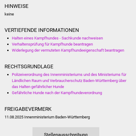
Veranstaltungen
HINWEISE
keine
Stadtfest
VERTIEFENDE INFORMATIONEN
Ostermarkt
Halten eines Kampfhundes - Sachkunde nachweisen
Verhaltensprüfung für Kampfhunde beantragen
Einrichtungen
Widerlegung der vermuteten Kampfhundeeigenschaft beantragen
Hallenbad
RECHTSGRUNDLAGE
Stadtbücherei
Polizeiverordnung des Innenministeriums und des Ministeriums für
Ländlichen Raum und Verbraucherschutz Baden-Württemberg über
das Halten gefährlicher Hunde
Stadtarchiv
Gefährliche Hunde nach der Kampfhundeverordnung
Zehntscheuer
FREIGABEVERMERK
Bürgerhaus
11.08.2025 Innenministerium Baden-Württemberg
Kulturhalle
Stellenausschreibung