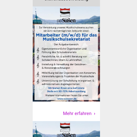
Vereine und Parteien
Selbsteintrag Vereine
Beirat Süßener Vereine
Sportanlagen
Tourismus
Erlebnisregion
Schwäbischer Albtrauf
Route der
Industriekultur
Mehr erfahren
Lebenslagen