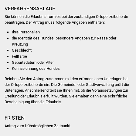
Volkshochschule
VERFAHRENSABLAUF
Sie können die Erlaubnis formlos bei der zuständigen Ortspolizeibehörde
Soziale Einrichtungen
beantragen. Der Antrag muss folgende Angaben enthalten:
Kirchen
Ihre Personalien
die Identität des Hundes, besonders Angaben zur Rasse oder
Kreuzung
Lokale Agenda
Geschlecht
Fellfarbe
Jugendhaus
Geburtsdatum oder Alter
Kennzeichnung des Hundes
Fachteam Jugend
Reichen Sie den Antrag zusammen mit den erforderlichen Unterlagen bei
der Ortspolizeibehörde ein.
Die Gemeinde- oder Stadtverwaltung prüft die
Kinder- und
Unterlagen. Anschließend teilt sie Ihnen m
it, ob die Voraussetzungen zur
Familienzentrum
Erteilung der Erlaubnis erfüllt wurden. Sie erhalten dann eine schriftliche
Bescheinigung über die Erlaubnis.
Stadtwerke
FRISTEN
Suenergie
Antrag zum frühstmöglichen Zeitpunkt