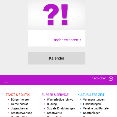
Freundeskreis Asyl
Ukraine-Hilfe
Wohnen
mehr erfahren
Bauen in Süßen
Wohnimmobilien +
Kalender
Baugrundstücke
Wirtschaft
nach oben
Haushalt & Infos
STADT & POLITIK
BÜRGER & SERVICE
KULTUR & FREIZEIT
Wirtschaftsförderung
Bürgermeister
Was erledige ich wo
Veranstaltungen
Gemeinderat
Bildung
Einrichtungen
Jugendbeirat
Soziale Einrichtungen
Vereine und Parteien
Gewerbeimmobilien
Stadtverwaltung
Stadtwerke
Sportanlagen