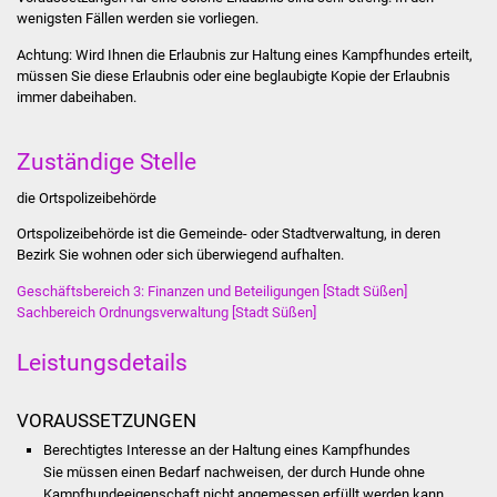
Stadtinfo
wenigsten Fällen werden sie vorliegen.
Achtung: Wird Ihnen die Erlaubnis zur Haltung eines Kampfhundes erteilt,
Jubiläumsjahr 2021
müssen Sie diese Erlaubnis oder eine beglaubigte Kopie der Erlaubnis
immer dabeihaben.
Partnerstädte
Zuständige Stelle
Projekte
die Ortspolizeibehörde
Schulentwicklung Bizet
Ortspolizeibehörde ist die Gemeinde- oder Stadtverwaltung, in deren
Bezirk Sie wohnen oder sich überwiegend aufhalten.
Sanierung Hallenbad
Geschäftsbereich 3: Finanzen und Beteiligungen [Stadt Süßen]
Sachbereich Ordnungsverwaltung [Stadt Süßen]
Sanierung Bizethalle
Leistungsdetails
Ortsentwicklung
VORAUSSETZUNGEN
Presse
Berechtigtes Interesse an der Haltung eines Kampfhundes
Sie müssen einen Bedarf nachweisen, der durch Hunde ohne
Bürger & Service
Kampfhundeeigenschaft nicht angemessen erfüllt werden kann.