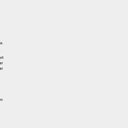
e.
ert
er
er
en