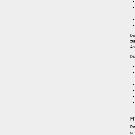
Di
zu
An
Di
F
De
un