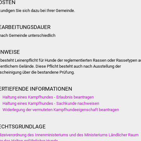
OSTEN
kundigen Sie sich dazu bei Ihrer Gemeinde.
EARBEITUNGSDAUER
 nach Gemeinde unterschiedlich
INWEISE
 besteht Leinenpflicht für Hunde der reglementierten Rassen oder Rassetypen a
fentlichem Gelände. Diese Pflicht besteht auch nach Ausstellung der
scheinigung über die bestandene Prüfung.
ERTIEFENDE INFORMATIONEN
Haltung eines Kampfhundes - Erlaubnis beantragen
Haltung eines Kampfhundes - Sachkunde nachweisen
Widerlegung der vermuteten Kampfhundeeigenschaft beantragen
ECHTSGRUNDLAGE
lizeiverordnung des Innenministeriums und des Ministeriums Ländlicher Raum
er das Halten gefährlicher Hunde