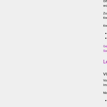
Or
wo
Zu
Kr
Kr
Ge
Sa
L
V
Vo
Im
Ni