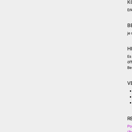
K
Er
B
je
H
Es
öf
Be
V
R
Po
üb