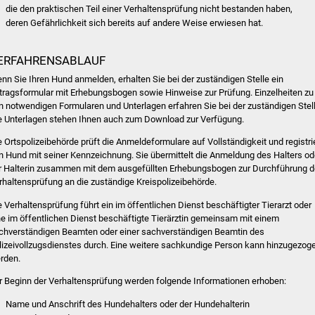
die den praktischen Teil einer Verhaltensprüfung nicht bestanden haben,
deren Gefährlichkeit sich bereits auf andere Weise erwiesen
hat.
ERFAHRENSABLAUF
nn Sie Ihren Hund anmelden, erhalten Sie bei der zuständigen Stelle ein
tragsformular mit Erhebungsbogen sowie Hinweise zur Prüfung. Einzelheiten zu
n notwendigen Formularen und Unterlagen erfahren Sie bei der zuständigen Stell
e Unterlagen stehen Ihnen auch zum Download zur Verfügung.
e Ortspolizeibehörde prüft die Anmeldeformulare auf Vollständigkeit und registri
n Hund mit seiner Kennzeichnung. Sie übermittelt die Anmeldung des Halters od
r Halterin zusammen mit dem ausgefüllten Erhebungsbogen zur Durchführung d
rhaltensprüfung an die zuständige Kreispolize
ibehörde.
e Verhaltensprüfung führt ein im öffentlichen Dienst beschäftigter Tierarzt oder
ne im öffentlichen Dienst beschäftigte Tierärztin gemeinsam mit einem
chverständigen Beamten oder einer sachverständigen Beamtin des
lizeivollzugsdienstes durch. Eine weitere sachkundige Person kann hinzugezog
rden.
r Beginn der Verhaltensprüfung werden folgende Informationen erhoben:
Name und Anschrift des Hundehalters oder der Hundehalterin