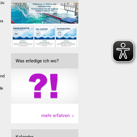
 zu
es
h
Was erledige ich wo?
und
de
mehr erfahren
Kalender