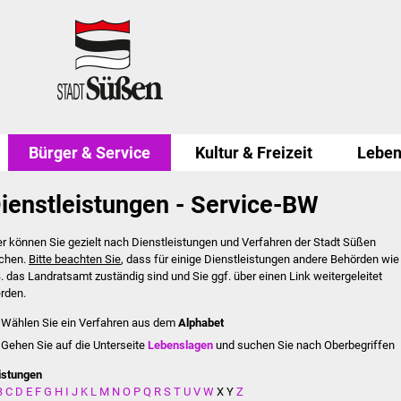
Bürger & Service
Kultur & Freizeit
Leben
ienstleistungen - Service-BW
er können Sie gezielt nach Dienstleistungen und Verfahren der Stadt Süßen
chen.
Bitte beachten Sie
, dass für einige Dienstleistungen andere Behörden wie
B. das Landratsamt zuständig sind und Sie ggf. über einen Link weitergeleitet
rden.
Wählen Sie ein Verfahren aus dem
Alphabet
Gehen Sie auf die Unterseite
Lebenslagen
und suchen Sie nach Oberbegriffen
istungen
B
C
D
E
F
G
H
I
J
K
L
M
N
O
P
Q
R
S
T
U
V
W
X
Y
Z