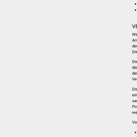
V
We
An
de
Di
Di
de
de
Ve
Di
ei
sa
Po
we
Vo