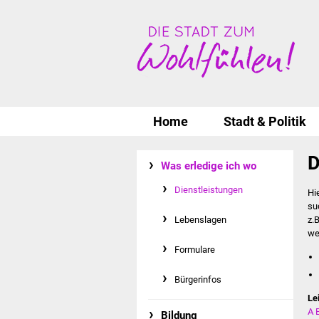
Home
Stadt & Politik
D
Was erledige ich wo
Dienstleistungen
Hi
su
Lebenslagen
z.
we
Formulare
Bürgerinfos
Le
A
Bildung