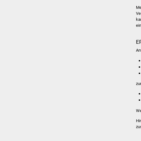
Me
Ve
ka
ei
E
An
zu
We
Hi
zu