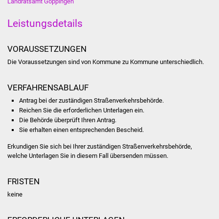
Landratsamt Göppingen
Stadtinfo
Leistungsdetails
Jubiläumsjahr 2021
VORAUSSETZUNGEN
Partnerstädte
Die Voraussetzungen sind von Kommune zu Kommune unterschiedlich.
Projekte
VERFAHRENSABLAUF
Schulentwicklung Bizet
Antrag bei der zuständigen Straßenverkehrsbehörde.
Reichen Sie die erforderlichen Unterlagen ein.
Die Behörde überprüft Ihren Antrag.
Sanierung Hallenbad
Sie erhalten einen entsprechenden Bescheid.
Sanierung Bizethalle
Erkundigen Sie sich bei Ihrer zuständigen Straßenverkehrsbehörde,
welche Unterlagen Sie in diesem Fall übersenden müssen.
Ortsentwicklung
FRISTEN
Presse
keine
Bürger & Service