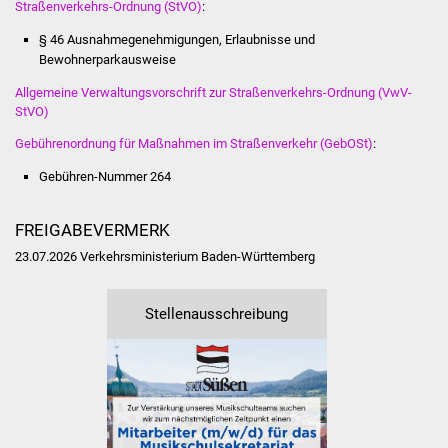
Straßenverkehrs-Ordnung (StVO)
:
Volkshochschule
§ 46 Ausnahmegenehmigungen, Erlaubnisse und
Soziale Einrichtungen
Bewohnerparkausweise
Allgemeine Verwaltungsvorschrift zur Straßenverkehrs-Ordnung (VwV-
Kirchen
StVO)
Gebührenordnung für Maßnahmen im Straßenverkehr (GebOSt)
:
Lokale Agenda
Gebühren-Nummer
264
Jugendhaus
FREIGABEVERMERK
Fachteam Jugend
23.07.2026 Verkehrsministerium Baden-Württemberg
Kinder- und
Stellenausschreibung
Familienzentrum
Stadtwerke
Suenergie