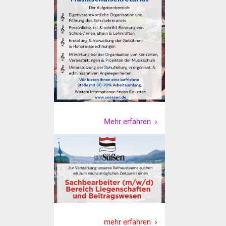
NETZMonitor
Gesundheit und Notfall
Ärzte und Apotheken
Pflege von Angehörigen
Hitzewarnung / UV-
Index
Mehr erfahren
ÖPNV
Bürgerbus (MOBS)
Abfall und Entsorgung
Kultur & Freizeit
mehr erfahren