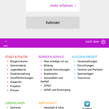
mehr erfahren
Vereine und Parteien
Selbsteintrag Vereine
Kalender
Beirat Süßener Vereine
Sportanlagen
nach oben
Tourismus
STADT & POLITIK
BÜRGER & SERVICE
KULTUR & FREIZEIT
Bürgermeister
Was erledige ich wo
Veranstaltungen
Erlebnisregion
Gemeinderat
Bildung
Einrichtungen
Schwäbischer Albtrauf
Jugendbeirat
Soziale Einrichtungen
Vereine und Parteien
Stadtverwaltung
Stadtwerke
Sportanlagen
Veröffentlichungen
Gesundheit und
Tourismus
Route der
Notfall
Stadtinfo
ÖPNV
Projekte
Industriekultur
Abfall und Entsorgung
Presse
Lebenslagen
LEBENSLAGEN
WIRTSCHAFT
Senioren
Haushalt & Infos
Twitter