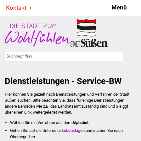
Menü
Kontakt
Stadt & Politik
Bürgermeister
Reden
Gemeinderat
Dienstleistungen - Service-BW
Ausschüsse
Hier können Sie gezielt nach Dienstleistungen und Verfahren der Stadt
Ratsinformationssystem
Süßen suchen.
Bitte beachten Sie
, dass für einige Dienstleistungen
andere Behörden wie z.B. das Landratsamt zuständig sind und Sie ggf.
Jugendbeirat
über einen Link weitergeleitet werden.
Wählen Sie ein Verfahren aus dem
Alphabet
Summerrockfestival
Gehen Sie auf die Unterseite
Lebenslagen
und suchen Sie nach
Oberbegriffen
Hallenbadparty