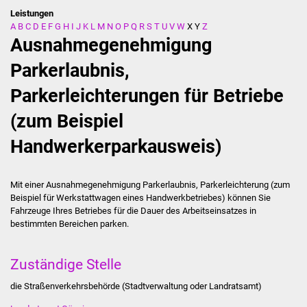
Leistungen
A
B
C
D
E
F
G
H
I
J
K
L
M
N
O
P
Q
R
S
T
U
V
W
X
Y
Z
Stadtverwaltung
Ausnahmegenehmigung
Ansprechpartner
Parkerlaubnis,
Parkerleichterungen für Betriebe
Behördenwegweiser
(zum Beispiel
Stellenangebote
Handwerkerparkausweis)
Kontakt
Mit einer Ausnahmegenehmigung Parkerlaubnis, Parkerleichterung (zum
Veröffentlichungen
Beispiel für Werkstattwagen eines Handwerkbetriebes) können Sie
Fahrzeuge Ihres Betriebes für die Dauer des Arbeitseinsatzes in
Ortsrecht
bestimmten Bereichen parken.
FNP / Bebauungspläne
Zuständige Stelle
Wahlen
die Straßenverkehrsbehörde (Stadtverwaltung oder Landratsamt)