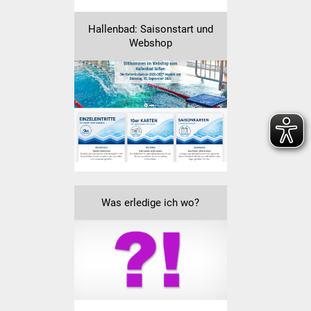
Veranstaltungen
Hallenbad: Saisonstart und
Stadtfest
Webshop
Ostermarkt
Einrichtungen
Hallenbad
Stadtbücherei
Stadtarchiv
Was erledige ich wo?
Zehntscheuer
Bürgerhaus
Kulturhalle