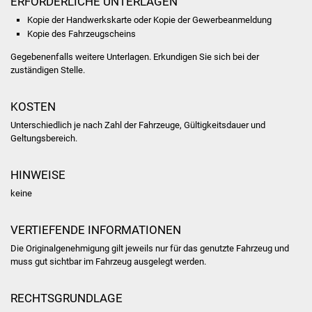
ERFORDERLICHE UNTERLAGEN
Kopie der Handwerkskarte oder Kopie der Gewerbeanmeldung
Was erledige ich wo
Kopie des Fahrzeugscheins
Gegebenenfalls weitere Unterlagen. Erkundigen Sie sich bei der
Dienstleistungen
zuständigen Stelle.
Lebenslagen
KOSTEN
Formulare
Unterschiedlich je nach Zahl der Fahrzeuge, Gültigkeitsdauer und
Geltungsbereich.
Bürgerinfos
HINWEISE
Bildung
keine
Schulen
VERTIEFENDE INFORMATIONEN
Die Originalgenehmigung gilt jeweils nur für das genutzte Fahrzeug und
Kindergärten
muss gut sichtbar im Fahrzeug ausgelegt werden.
Kolping-Musikschule
RECHTSGRUNDLAGE