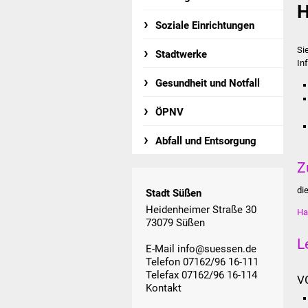
H
Soziale Einrichtungen
Si
Stadtwerke
In
Gesundheit und Notfall
ÖPNV
Abfall und Entsorgung
Z
di
Stadt Süßen
Heidenheimer Straße 30
Ha
73079 Süßen
L
E-Mail
info@suessen.de
Telefon 07162/96 16-111
Telefax 07162/96 16-114
V
Kontakt