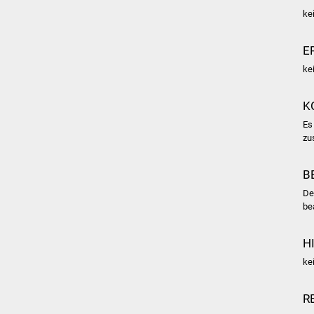
ke
E
ke
K
Es
zu
B
De
be
H
ke
R