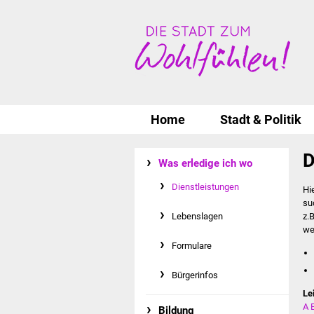
Home
Stadt & Politik
D
Was erledige ich wo
Dienstleistungen
Hi
su
Lebenslagen
z.
we
Formulare
Bürgerinfos
Le
A
Bildung