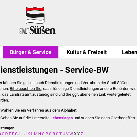
Bürger & Service
Kultur & Freizeit
Leben
ienstleistungen - Service-BW
er können Sie gezielt nach Dienstleistungen und Verfahren der Stadt Süßen
chen.
Bitte beachten Sie
, dass für einige Dienstleistungen andere Behörden wie
B. das Landratsamt zuständig sind und Sie ggf. über einen Link weitergeleitet
rden.
Wählen Sie ein Verfahren aus dem
Alphabet
Gehen Sie auf die Unterseite
Lebenslagen
und suchen Sie nach Oberbegriffen
istungen
B
C
D
E
F
G
H
I
J
K
L
M
N
O
P
Q
R
S
T
U
V
W
X
Y
Z