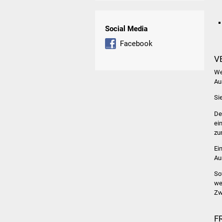
Social Media
Facebook
V
We
Au
Si
De
ei
zu
Ei
Au
So
we
Zw
F