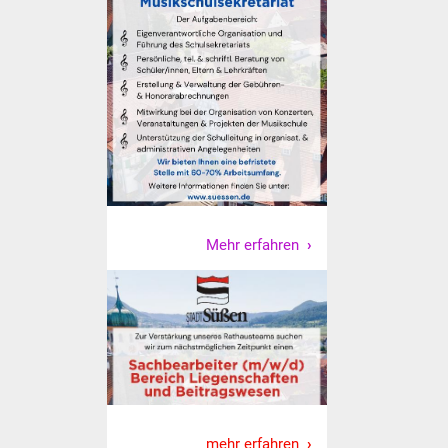
Veranstaltungen
Stadtfest
Ostermarkt
Einrichtungen
Hallenbad
Stadtbücherei
Mehr erfahren
Stadtarchiv
Zehntscheuer
Bürgerhaus
Kulturhalle
mehr erfahren