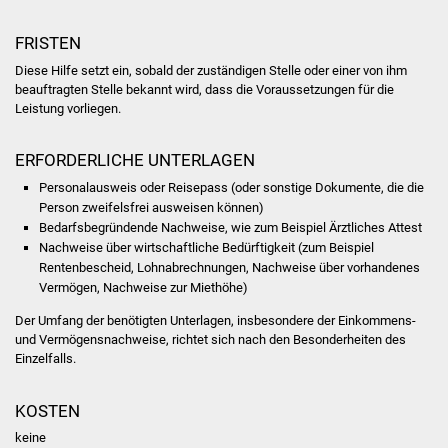
Volkshochschule
FRISTEN
Soziale Einrichtungen
Diese Hilfe setzt ein, sobald der zuständigen Stelle oder einer von ihm
beauftragten Stelle bekannt wird, dass die Voraussetzungen für die
Kirchen
Leistung vorliegen.
Lokale Agenda
ERFORDERLICHE UNTERLAGEN
Personalausweis oder Reisepass (oder sonstige Dokumente, die die
Jugendhaus
Person zweifelsfrei ausweisen können)
Bedarfsbegründende Nachweise, wie zum Beispiel Ärztliches Attest
Fachteam Jugend
Nachweise über wirtschaftliche Bedürftigkeit (zum Beispiel
Rentenbescheid, Lohnabrechnungen, Nachweise über vorhandenes
Vermögen, Nachweise zur Miethöhe)
Kinder- und
Familienzentrum
Der Umfang der benötigten Unterlagen, insbesondere der Einkommens-
und Vermögensnachweise, richtet sich nach den Besonderheiten des
Einzelfalls.
Stadtwerke
KOSTEN
Suenergie
keine