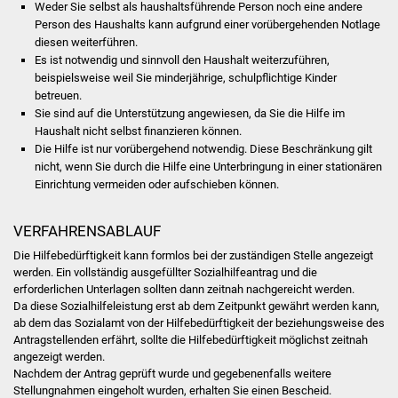
Weder Sie selbst als haushaltsführende Person noch eine andere
Person des Haushalts kann aufgrund einer vorübergehenden Notlage
Was erledige ich wo
diesen weiterführen.
Es ist notwendig und sinnvoll den Haushalt weiterzuführen,
Dienstleistungen
beispielsweise weil Sie minderjährige, schulpflichtige Kinder
betreuen.
Sie sind auf die Unterstützung angewiesen, da Sie die Hilfe im
Lebenslagen
Haushalt nicht selbst finanzieren können.
Die Hilfe ist nur vorübergehend notwendig. Diese Beschränkung gilt
Formulare
nicht, wenn Sie durch die Hilfe eine Unterbringung in einer stationären
Einrichtung vermeiden oder aufschieben können.
Bürgerinfos
VERFAHRENSABLAUF
Bildung
Die Hilfebedürftigkeit kann formlos bei der zuständigen Stelle angezeigt
werden. Ein vollständig ausgefüllter Sozialhilfeantrag und die
Schulen
erforderlichen Unterlagen sollten dann zeitnah nachgereicht werden.
Da diese Sozialhilfeleistung erst ab dem Zeitpunkt gewährt werden kann,
ab dem das Sozialamt von der Hilfebedürftigkeit der beziehungsweise des
Kindergärten
Antragstellenden erfährt, sollte die Hilfebedürftigkeit möglichst zeitnah
angezeigt werden.
Kolping-Musikschule
Nachdem der Antrag geprüft wurde und gegebenenfalls weitere
Stellungnahmen eingeholt wurden, erhalten Sie einen Bescheid.