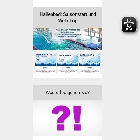
Vereine und Parteien
Hallenbad: Saisonstart und
Webshop
Selbsteintrag Vereine
Beirat Süßener Vereine
Sportanlagen
Tourismus
Erlebnisregion
Schwäbischer Albtrauf
Was erledige ich wo?
Route der
Industriekultur
Lebenslagen