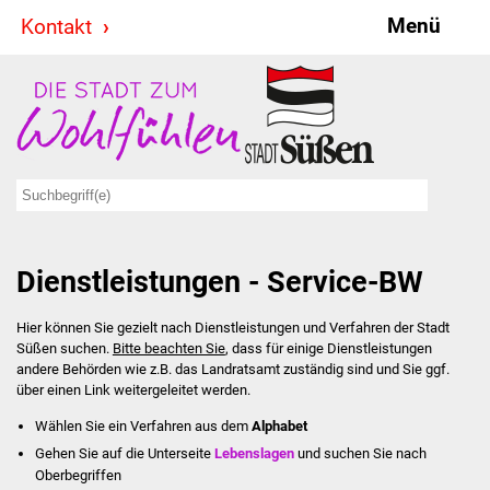
Menü
Kontakt
Stadt & Politik
Bürgermeister
Reden
Gemeinderat
Dienstleistungen - Service-BW
Ausschüsse
Hier können Sie gezielt nach Dienstleistungen und Verfahren der Stadt
Ratsinformationssystem
Süßen suchen.
Bitte beachten Sie
, dass für einige Dienstleistungen
andere Behörden wie z.B. das Landratsamt zuständig sind und Sie ggf.
Jugendbeirat
über einen Link weitergeleitet werden.
Wählen Sie ein Verfahren aus dem
Alphabet
Summerrockfestival
Gehen Sie auf die Unterseite
Lebenslagen
und suchen Sie nach
Oberbegriffen
Hallenbadparty