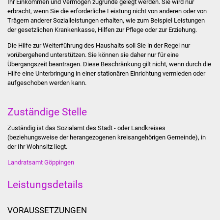
Ihr Einkommen und Vermögen zugrunde gelegt werden. Sie wird nur
Stadtinfo
erbracht, wenn Sie die erforderliche Leistung nicht von anderen oder von
Trägern anderer Sozialleistungen erhalten, wie zum Beispiel Leistungen
der gesetzlichen Krankenkasse, Hilfen zur Pflege oder zur Erziehung.
Jubiläumsjahr 2021
Die Hilfe zur Weiterführung des Haushalts soll Sie in der Regel nur
Partnerstädte
vorübergehend unterstützen. Sie können sie daher nur für eine
Übergangszeit beantragen. Diese Beschränkung gilt nicht, wenn durch die
Hilfe eine Unterbringung in einer stationären Einrichtung vermieden oder
Projekte
aufgeschoben werden kann.
Schulentwicklung Bizet
Zuständige Stelle
Sanierung Hallenbad
Zuständig ist das Sozialamt des Stadt - oder Landkreises
(beziehungsweise der herangezogenen kreisangehörigen Gemeinde), in
Sanierung Bizethalle
der Ihr Wohnsitz liegt.
Landratsamt Göppingen
Ortsentwicklung
Leistungsdetails
Presse
VORAUSSETZUNGEN
Bürger & Service