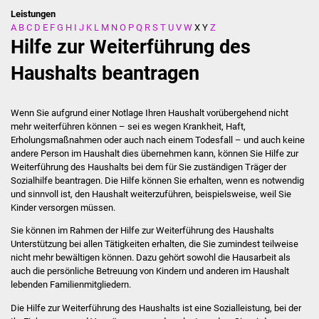
Leistungen
A
B
C
D
E
F
G
H
I
J
K
L
M
N
O
P
Q
R
S
T
U
V
W
X
Y
Z
Stadtverwaltung
Hilfe zur Weiterführung des
Ansprechpartner
Haushalts beantragen
Behördenwegweiser
Wenn Sie aufgrund einer Notlage Ihren Haushalt vorübergehend nicht
mehr weiterführen können – sei es wegen Krankheit, Haft,
Stellenangebote
Erholungsmaßnahmen oder auch nach einem Todesfall – und auch keine
andere Person im Haushalt dies übernehmen kann, können Sie Hilfe zur
Kontakt
Weiterführung des Haushalts bei dem für Sie zuständigen Träger der
Sozialhilfe beantragen. Die Hilfe können Sie erhalten, wenn es notwendig
und sinnvoll ist, den Haushalt weiterzuführen, beispielsweise, weil Sie
Veröffentlichungen
Kinder versorgen müssen.
Ortsrecht
Sie können im Rahmen der Hilfe zur Weiterführung des Haushalts
Unterstützung bei allen Tätigkeiten erhalten, die Sie zumindest teilweise
nicht mehr bewältigen können. Dazu gehört sowohl die Hausarbeit als
FNP / Bebauungspläne
auch die persönliche Betreuung von Kindern und anderen im Haushalt
lebenden Familienmitgliedern.
Wahlen
Die Hilfe zur Weiterführung des Haushalts ist eine Sozialleistung, bei der