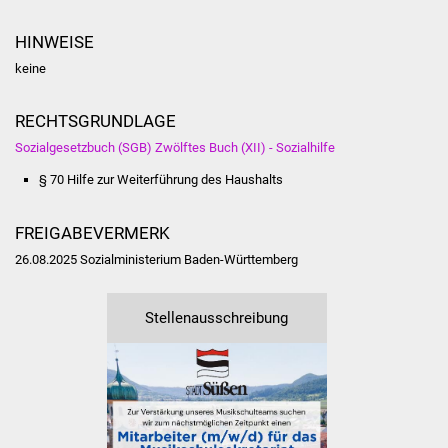
NETZMonitor
HINWEISE
Gesundheit und Notfall
keine
Ärzte und Apotheken
RECHTSGRUNDLAGE
Sozialgesetzbuch (SGB) Zwölftes Buch (XII) - Sozialhilfe
Pflege von Angehörigen
§ 70 Hilfe zur Weiterführung des Haushalts
Hitzewarnung / UV-
Index
FREIGABEVERMERK
26.08.2025 Sozialministerium Baden-Württemberg
ÖPNV
Bürgerbus (MOBS)
Stellenausschreibung
Abfall und Entsorgung
Kultur & Freizeit