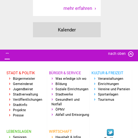
Senioren
mehr erfahren
Stadtseniorenrat
Kalender
Sommerwochen für
Ältere
Seniorenwohn- und
nach oben
Pflegeheim
STADT & POLITIK
BÜRGER & SERVICE
KULTUR & FREIZEIT
Familien
Bürgermeister
Was erledige ich wo
Veranstaltungen
Gemeinderat
Bildung
Einrichtungen
Familientreff
Jugendbeirat
Soziale Einrichtungen
Vereine und Parteien
Stadtverwaltung
Stadtwerke
Sportanlagen
Veröffentlichungen
Gesundheit und
Tourismus
Kinder und Jugendliche
Notfall
Stadtinfo
ÖPNV
Projekte
Abfall und Entsorgung
Presse
Schülerferienprogramm
Migration und Integration
LEBENSLAGEN
WIRTSCHAFT
Senioren
Haushalt & Infos