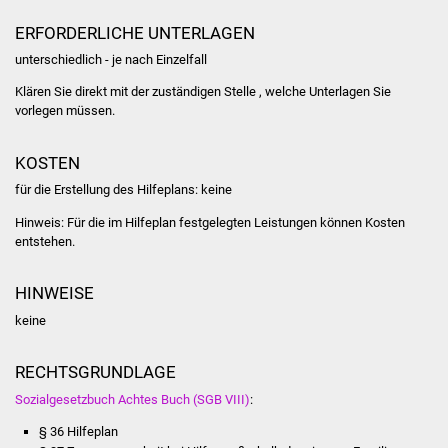
NETZMonitor
ERFORDERLICHE UNTERLAGEN
Gesundheit und Notfall
unterschiedlich - je nach Einzelfall
Klären Sie direkt mit der zuständigen Stelle , welche Unterlagen Sie
Ärzte und Apotheken
vorlegen müssen.
Pflege von Angehörigen
KOSTEN
für die Erstellung des Hilfeplans: keine
Hitzewarnung / UV-
Index
Hinweis: Für die im Hilfeplan festgelegten Leistungen können Kosten
entstehen.
ÖPNV
HINWEISE
Bürgerbus (MOBS)
keine
Abfall und Entsorgung
RECHTSGRUNDLAGE
Sozialgesetzbuch Achtes Buch (SGB VIII)
:
Kultur & Freizeit
§ 36
Hilfeplan