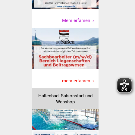
Vereine und Parteien
Mehr erfahren
Selbsteintrag Vereine
Beirat Süßener Vereine
Sportanlagen
Tourismus
Erlebnisregion
mehr erfahren
Schwäbischer Albtrauf
Hallenbad: Saisonstart und
Route der
Webshop
Industriekultur
Lebenslagen