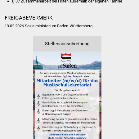
§ 37 Zusammenarbeit bei Hilfen außerhalb der eigenen Familie
Veranstaltungen
Stadtfest
FREIGABEVERMERK
19.02.2026 Sozialministerium Baden-Württemberg
Ostermarkt
Stellenausschreibung
Einrichtungen
Hallenbad
Stadtbücherei
Stadtarchiv
Zehntscheuer
Bürgerhaus
Kulturhalle