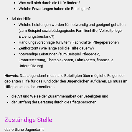
Was soll sich durch die Hilfe ändern?
Stadtinfo
Welche Erwartungen haben die Beteiligten?
Jubiläumsjahr 2021
Art der Hilfe
Welche Leistungen werden für notwendig und geeignet gehalten
(zum Beispiel sozialpädagogische Familienhilfe, Vollzeitpflege,
Partnerstädte
Erziehungsbeistand?)
Handlungsvorschläge für Eltern, Fachkräfte, Pflegepersonen
Projekte
Zeithorizont (Wie lange soll die Hilfe dauern?)
notwendige Leistungen (zum Beispiel Pflegegeld,
Schulentwicklung Bizet
Erstausstattung, Therapiekosten, Fahrtkosten, finanzielle
Unterstützung)
Sanierung Hallenbad
Hinweis:
Das Jugendamt muss alle Beteiligten über mögliche Folgen der
geplanten Hilfe für das Kind oder den Jugendlichen aufklären. Es muss im
Hilfeplan auch dokumentieren:
Sanierung Bizethalle
die Art und Weise der Zusammenarbeit der Beteiligten und
Ortsentwicklung
der Umfang der Beratung durch die Pflegepersonen
Presse
Zuständige Stelle
Bürger & Service
das örtliche Jugendamt