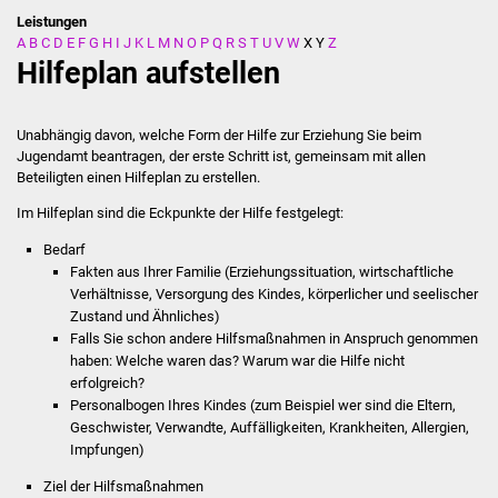
Leistungen
A
B
C
D
E
F
G
H
I
J
K
L
M
N
O
P
Q
R
S
T
U
V
W
X
Y
Z
Stadtverwaltung
Hilfeplan aufstellen
Ansprechpartner
Unabhängig davon, welche Form der Hilfe zur Erziehung Sie beim
Behördenwegweiser
Jugendamt beantragen, der erste Schritt ist, gemeinsam mit allen
Beteiligten einen Hilfeplan zu erstellen.
Stellenangebote
Im Hilfeplan sind die Eckpunkte der Hilfe festgelegt:
Bedarf
Kontakt
Fakten aus Ihrer Familie (Erziehungssituation, wirtschaftliche
Verhältnisse, Versorgung des Kindes, körperlicher und seelischer
Veröffentlichungen
Zustand und Ähnliches)
Falls Sie
schon
andere Hilfsmaßnahmen in Anspruch genommen
Ortsrecht
haben: Welche waren das? Warum war die Hilfe nicht
erfolgreich?
Personalbogen Ihres Kindes (zum Beispiel wer sind die Eltern,
FNP / Bebauungspläne
Geschwister, Verwandte, Auffälligkeiten, Krankheiten, Allergien,
Impfungen)
Wahlen
Ziel der Hilfsmaßnahmen