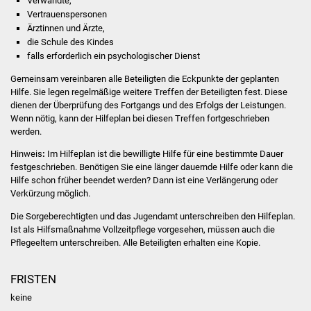
Verwandte,
Volkshochschule
Vertrauenspersonen
Ärztinnen und Ärzte,
Soziale Einrichtungen
die Schule des Kindes
falls erforderlich ein psychologischer Dienst
Kirchen
Gemeinsam vereinbaren alle Beteiligten die Eckpunkte der geplanten
Hilfe. Sie legen regelmäßige weitere Treffen der Beteiligten fest.
Diese
Lokale Agenda
dienen der Überprüfung des Fortgangs und des Erfolgs der Leistungen.
Wenn nötig, kann der Hilfeplan bei diesen Treffen fortgeschrieben
werden.
Jugendhaus
Hinweis
:
Im Hilfeplan ist die bewilligte Hilfe für eine bestimmte Dauer
festgeschrieben. Benötigen Sie eine länger dauernde Hilfe oder kann die
Fachteam Jugend
Hilfe schon früher beendet werden? Dann ist eine Verlängerung oder
Verkürzung möglich.
Kinder- und
Die Sorgeberechtigten und das Jugendamt unterschreiben den Hilfeplan.
Familienzentrum
Ist als Hilfsmaßnahme Vollzeitpflege vorgesehen, müssen auch die
Pflegeeltern unterschreiben. Alle Beteiligten erhalten eine Kopie.
Stadtwerke
FRISTEN
Suenergie
keine