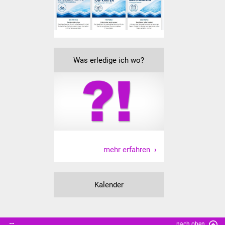
Senioren
Stadtseniorenrat
Sommerwochen für
Was erledige ich wo?
Ältere
Seniorenwohn- und
Pflegeheim
Familien
Familientreff
mehr erfahren
Kinder und Jugendliche
Kalender
Schülerferienprogramm
Migration und Integration
nach oben