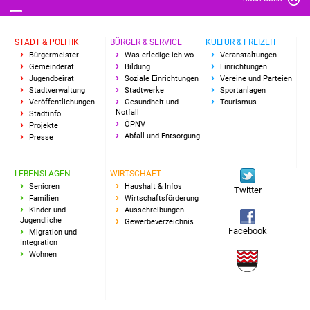
Freundeskreis Asyl
STADT & POLITIK
BÜRGER & SERVICE
KULTUR & FREIZEIT
Ukraine-Hilfe
Bürgermeister
Was erledige ich wo
Veranstaltungen
Gemeinderat
Bildung
Einrichtungen
Jugendbeirat
Soziale Einrichtungen
Vereine und Parteien
Wohnen
Stadtverwaltung
Stadtwerke
Sportanlagen
Veröffentlichungen
Gesundheit und
Tourismus
Notfall
Stadtinfo
Bauen in Süßen
ÖPNV
Projekte
Abfall und Entsorgung
Presse
Wohnimmobilien +
Baugrundstücke
LEBENSLAGEN
WIRTSCHAFT
Senioren
Haushalt & Infos
Twitter
Wirtschaft
Familien
Wirtschaftsförderung
Kinder und
Ausschreibungen
Jugendliche
Gewerbeverzeichnis
Haushalt & Infos
Facebook
Migration und
Integration
Wohnen
Wirtschaftsförderung
Gewerbeimmobilien