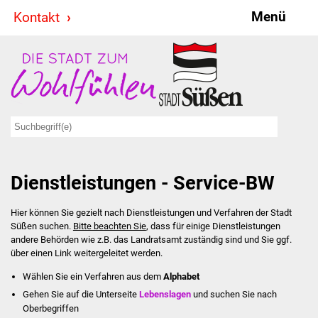
Menü
Kontakt
Stadt & Politik
Bürgermeister
Reden
Gemeinderat
Dienstleistungen - Service-BW
Ausschüsse
Hier können Sie gezielt nach Dienstleistungen und Verfahren der Stadt
Ratsinformationssystem
Süßen suchen.
Bitte beachten Sie
, dass für einige Dienstleistungen
andere Behörden wie z.B. das Landratsamt zuständig sind und Sie ggf.
Jugendbeirat
über einen Link weitergeleitet werden.
Wählen Sie ein Verfahren aus dem
Alphabet
Summerrockfestival
Gehen Sie auf die Unterseite
Lebenslagen
und suchen Sie nach
Oberbegriffen
Hallenbadparty