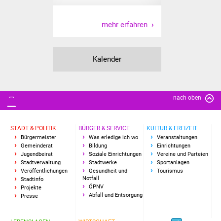
Veranstaltungen
mehr erfahren
Stadtfest
Ostermarkt
Kalender
Einrichtungen
Hallenbad
nach oben
Stadtbücherei
STADT & POLITIK
BÜRGER & SERVICE
KULTUR & FREIZEIT
Bürgermeister
Was erledige ich wo
Veranstaltungen
Stadtarchiv
Gemeinderat
Bildung
Einrichtungen
Jugendbeirat
Soziale Einrichtungen
Vereine und Parteien
Stadtverwaltung
Stadtwerke
Sportanlagen
Zehntscheuer
Veröffentlichungen
Gesundheit und
Tourismus
Notfall
Stadtinfo
ÖPNV
Bürgerhaus
Projekte
Abfall und Entsorgung
Presse
Kulturhalle