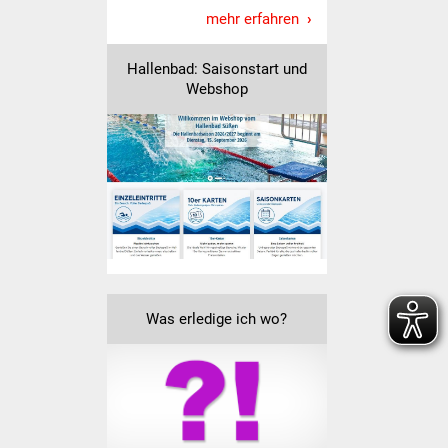
NETZMonitor
mehr erfahren
Gesundheit und Notfall
Hallenbad: Saisonstart und
Webshop
Ärzte und Apotheken
Pflege von Angehörigen
Hitzewarnung / UV-
Index
ÖPNV
Bürgerbus (MOBS)
Was erledige ich wo?
Abfall und Entsorgung
Kultur & Freizeit