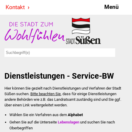
Menü
Kontakt
Stadt & Politik
Bürgermeister
Reden
Gemeinderat
Dienstleistungen - Service-BW
Ausschüsse
Hier können Sie gezielt nach Dienstleistungen und Verfahren der Stadt
Ratsinformationssystem
Süßen suchen.
Bitte beachten Sie
, dass für einige Dienstleistungen
andere Behörden wie z.B. das Landratsamt zuständig sind und Sie ggf.
Jugendbeirat
über einen Link weitergeleitet werden.
Wählen Sie ein Verfahren aus dem
Alphabet
Summerrockfestival
Gehen Sie auf die Unterseite
Lebenslagen
und suchen Sie nach
Oberbegriffen
Hallenbadparty