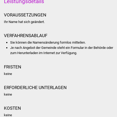
Leistungsdetails
Stadtinfo
VORAUSSETZUNGEN
Jubiläumsjahr 2021
Ihr Name hat sich geändert.
Partnerstädte
VERFAHRENSABLAUF
Projekte
Sie können die Namensänderung formlos mitteilen.
Je nach Angebot der Gemeinde steht ein Formular in der Behörde oder
zum Herunterladen im Internet zur Verfügung.
Schulentwicklung Bizet
Sanierung Hallenbad
FRISTEN
keine
Sanierung Bizethalle
ERFORDERLICHE UNTERLAGEN
Ortsentwicklung
keine
Presse
KOSTEN
Bürger & Service
keine