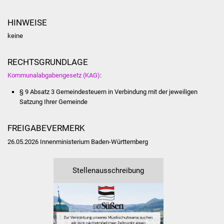
Was erledige ich wo
HINWEISE
keine
Dienstleistungen
RECHTSGRUNDLAGE
Lebenslagen
Kommunalabgabengesetz (KAG)
:
Formulare
§ 9 Absatz 3 Gemeindesteuern in Verbindung mit der jeweiligen
Satzung Ihrer Gemeinde
Bürgerinfos
FREIGABEVERMERK
Bildung
26.05.2026 Innenministerium Baden-Württemberg
Schulen
Stellenausschreibung
Kindergärten
Kolping-Musikschule