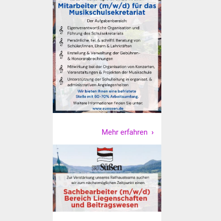
Volkshochschule
Soziale Einrichtungen
Kirchen
Lokale Agenda
Jugendhaus
Fachteam Jugend
Mehr erfahren
Kinder- und
Familienzentrum
Stadtwerke
Suenergie