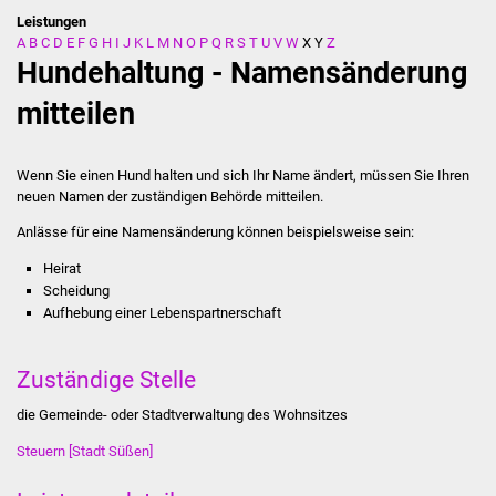
Leistungen
A
B
C
D
E
F
G
H
I
J
K
L
M
N
O
P
Q
R
S
T
U
V
W
X
Y
Z
Stadtverwaltung
Hundehaltung - Namensänderung
Ansprechpartner
mitteilen
Behördenwegweiser
Wenn Sie einen Hund halten und sich Ihr Name ändert, müssen Sie Ihren
neuen Namen der zuständigen Behörde mitteilen.
Stellenangebote
Anlässe für eine Namensänderung können beispielsweise sein:
Kontakt
Heirat
Scheidung
Veröffentlichungen
Aufhebung einer Lebenspartnerschaft
Ortsrecht
Zuständige Stelle
FNP / Bebauungspläne
die Gemeinde- oder Stadtverwaltung des Wohnsitzes
Steuern [Stadt Süßen]
Wahlen