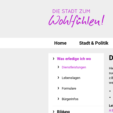
Home
Stadt & Politik
D
Was erledige ich wo
Dienstleistungen
Hi
su
Lebenslagen
z.
we
Formulare
Bürgerinfos
Le
A
Bildung