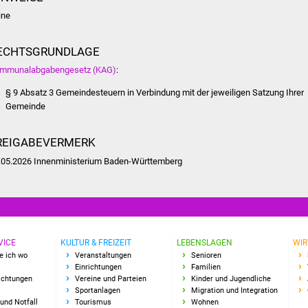
ine
ECHTSGRUNDLAGE
mmunalabgabengesetz (KAG)
:
§ 9 Absatz 3 Gemeindesteuern in Verbindung mit der jeweiligen Satzung Ihrer
Gemeinde
REIGABEVERMERK
.05.2026 Innenministerium Baden-Württemberg
VICE
KULTUR & FREIZEIT
LEBENSLAGEN
WIR
e ich wo
Veranstaltungen
Senioren
Einrichtungen
Familien
richtungen
Vereine und Parteien
Kinder und Jugendliche
Sportanlagen
Migration und Integration
und Notfall
Tourismus
Wohnen