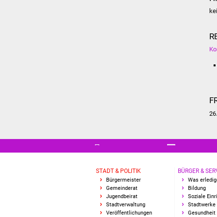
ke
R
Ko
F
26
STADT & POLITIK
BÜRGER & SER
Bürgermeister
Was erledig
Gemeinderat
Bildung
Jugendbeirat
Soziale Ein
Stadtverwaltung
Stadtwerke
Veröffentlichungen
Gesundheit 