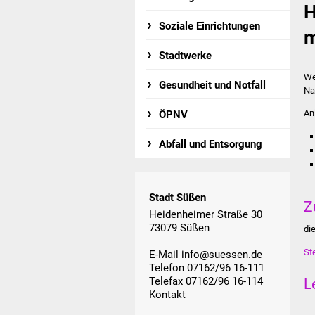
H
Soziale Einrichtungen
m
Stadtwerke
We
Gesundheit und Notfall
Na
An
ÖPNV
Abfall und Entsorgung
Stadt Süßen
Z
Heidenheimer Straße 30
73079 Süßen
di
St
E-Mail
info@suessen.de
Telefon 07162/96 16-111
Telefax 07162/96 16-114
L
Kontakt