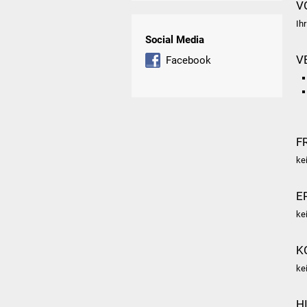
V
Ih
Social Media
V
Facebook
F
ke
E
ke
K
ke
H