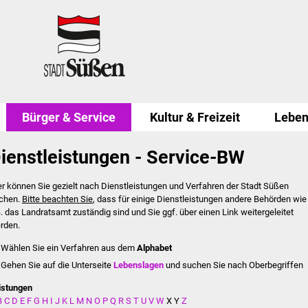
Bürger & Service
Kultur & Freizeit
Leben
ienstleistungen - Service-BW
er können Sie gezielt nach Dienstleistungen und Verfahren der Stadt Süßen
chen.
Bitte beachten Sie
, dass für einige Dienstleistungen andere Behörden wie
B. das Landratsamt zuständig sind und Sie ggf. über einen Link weitergeleitet
rden.
Wählen Sie ein Verfahren aus dem
Alphabet
Gehen Sie auf die Unterseite
Lebenslagen
und suchen Sie nach Oberbegriffen
istungen
B
C
D
E
F
G
H
I
J
K
L
M
N
O
P
Q
R
S
T
U
V
W
X
Y
Z