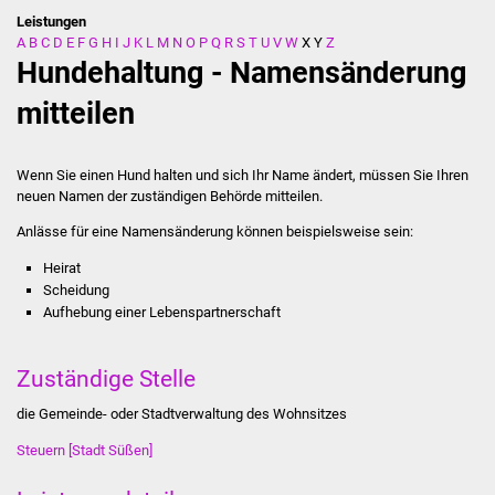
Leistungen
A
B
C
D
E
F
G
H
I
J
K
L
M
N
O
P
Q
R
S
T
U
V
W
X
Y
Z
Stadtverwaltung
Hundehaltung - Namensänderung
Ansprechpartner
mitteilen
Behördenwegweiser
Wenn Sie einen Hund halten und sich Ihr Name ändert, müssen Sie Ihren
neuen Namen der zuständigen Behörde mitteilen.
Stellenangebote
Anlässe für eine Namensänderung können beispielsweise sein:
Kontakt
Heirat
Scheidung
Veröffentlichungen
Aufhebung einer Lebenspartnerschaft
Ortsrecht
Zuständige Stelle
FNP / Bebauungspläne
die Gemeinde- oder Stadtverwaltung des Wohnsitzes
Steuern [Stadt Süßen]
Wahlen