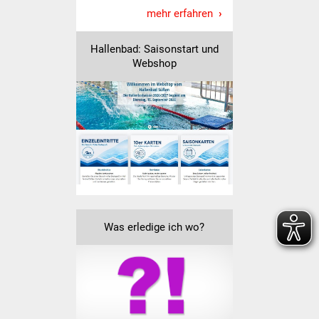
NETZMonitor
mehr erfahren
Gesundheit und Notfall
Hallenbad: Saisonstart und
Webshop
Ärzte und Apotheken
Pflege von Angehörigen
Hitzewarnung / UV-
Index
ÖPNV
Bürgerbus (MOBS)
Was erledige ich wo?
Abfall und Entsorgung
Kultur & Freizeit