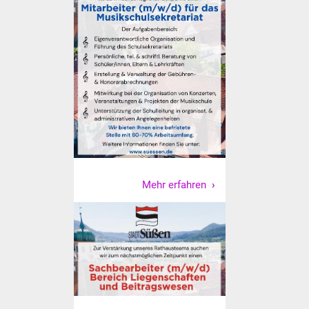
Volkshochschule
Soziale Einrichtungen
Kirchen
Lokale Agenda
Jugendhaus
Fachteam Jugend
Mehr erfahren
Kinder- und
Familienzentrum
Stadtwerke
Suenergie