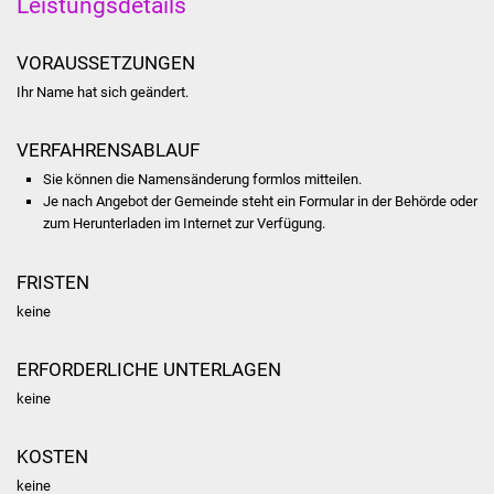
Leistungsdetails
Stadtinfo
VORAUSSETZUNGEN
Jubiläumsjahr 2021
Ihr Name hat sich geändert.
Partnerstädte
VERFAHRENSABLAUF
Projekte
Sie können die Namensänderung formlos mitteilen.
Je nach Angebot der Gemeinde steht ein Formular in der Behörde oder
zum Herunterladen im Internet zur Verfügung.
Schulentwicklung Bizet
Sanierung Hallenbad
FRISTEN
keine
Sanierung Bizethalle
ERFORDERLICHE UNTERLAGEN
Ortsentwicklung
keine
Presse
KOSTEN
Bürger & Service
keine