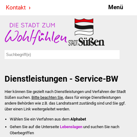
Menü
Kontakt
Stadt & Politik
Bürgermeister
Reden
Gemeinderat
Dienstleistungen - Service-BW
Ausschüsse
Hier können Sie gezielt nach Dienstleistungen und Verfahren der Stadt
Ratsinformationssystem
Süßen suchen.
Bitte beachten Sie
, dass für einige Dienstleistungen
andere Behörden wie z.B. das Landratsamt zuständig sind und Sie ggf.
Jugendbeirat
über einen Link weitergeleitet werden.
Wählen Sie ein Verfahren aus dem
Alphabet
Summerrockfestival
Gehen Sie auf die Unterseite
Lebenslagen
und suchen Sie nach
Oberbegriffen
Hallenbadparty