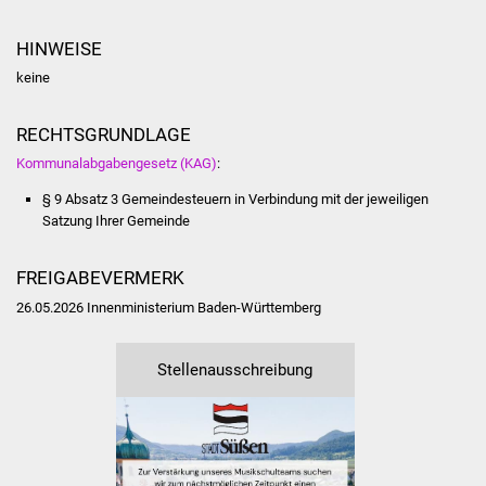
Was erledige ich wo
HINWEISE
keine
Dienstleistungen
RECHTSGRUNDLAGE
Lebenslagen
Kommunalabgabengesetz (KAG)
:
Formulare
§ 9 Absatz 3 Gemeindesteuern in Verbindung mit der jeweiligen
Satzung Ihrer Gemeinde
Bürgerinfos
FREIGABEVERMERK
Bildung
26.05.2026 Innenministerium Baden-Württemberg
Schulen
Stellenausschreibung
Kindergärten
Kolping-Musikschule