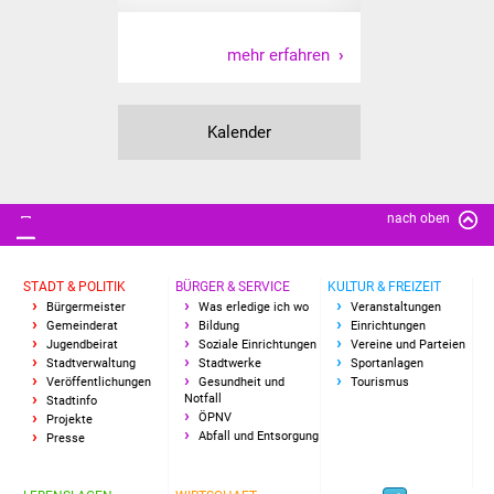
Veranstaltungen
mehr erfahren
Stadtfest
Ostermarkt
Kalender
Einrichtungen
Hallenbad
nach oben
Stadtbücherei
STADT & POLITIK
BÜRGER & SERVICE
KULTUR & FREIZEIT
Bürgermeister
Was erledige ich wo
Veranstaltungen
Stadtarchiv
Gemeinderat
Bildung
Einrichtungen
Jugendbeirat
Soziale Einrichtungen
Vereine und Parteien
Stadtverwaltung
Stadtwerke
Sportanlagen
Zehntscheuer
Veröffentlichungen
Gesundheit und
Tourismus
Notfall
Stadtinfo
ÖPNV
Bürgerhaus
Projekte
Abfall und Entsorgung
Presse
Kulturhalle