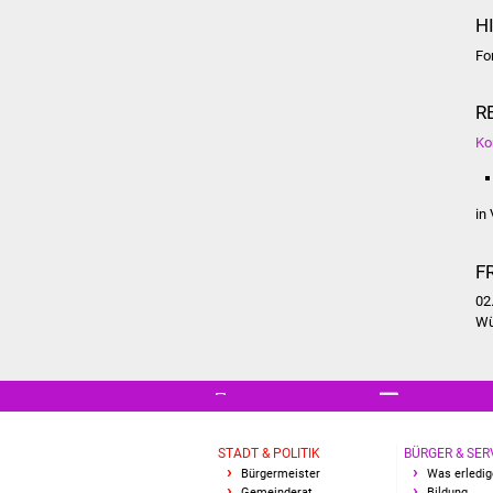
H
Fo
R
Ko
in
F
02
Wü
STADT & POLITIK
BÜRGER & SER
Bürgermeister
Was erledig
Gemeinderat
Bildung