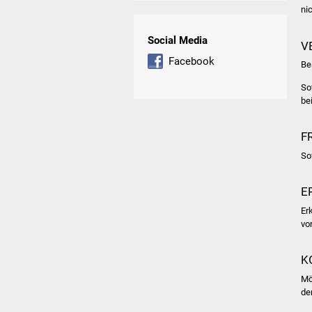
nic
Social Media
V
Facebook
Be
So
be
F
So
E
Er
vo
K
Mö
de