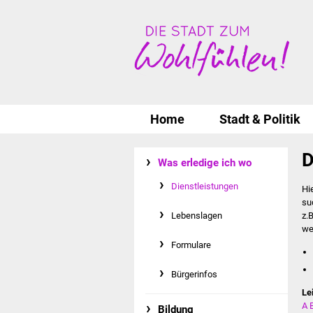
Home
Stadt & Politik
D
Was erledige ich wo
Dienstleistungen
Hi
su
Lebenslagen
z.
we
Formulare
Bürgerinfos
Le
A
Bildung