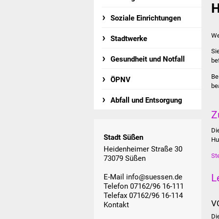
H
Soziale Einrichtungen
We
Stadtwerke
Si
Gesundheit und Notfall
be
Be
ÖPNV
be
Abfall und Entsorgung
Z
Di
Stadt Süßen
Hu
Heidenheimer Straße 30
St
73079 Süßen
L
E-Mail
info@suessen.de
Telefon 07162/96 16-111
Telefax 07162/96 16-114
V
Kontakt
Di