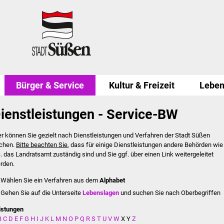
Bürger & Service
Kultur & Freizeit
Leben
ienstleistungen - Service-BW
er können Sie gezielt nach Dienstleistungen und Verfahren der Stadt Süßen
chen.
Bitte beachten Sie
, dass für einige Dienstleistungen andere Behörden wie
B. das Landratsamt zuständig sind und Sie ggf. über einen Link weitergeleitet
rden.
Wählen Sie ein Verfahren aus dem
Alphabet
Gehen Sie auf die Unterseite
Lebenslagen
und suchen Sie nach Oberbegriffen
istungen
B
C
D
E
F
G
H
I
J
K
L
M
N
O
P
Q
R
S
T
U
V
W
X
Y
Z