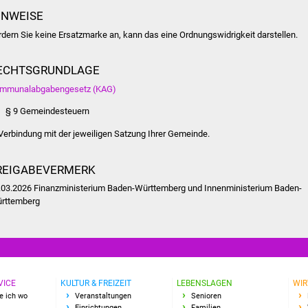
INWEISE
rdern Sie keine Ersatzmarke an, kann das eine Ordnungswidrigkeit darstellen.
ECHTSGRUNDLAGE
mmunalabgabengesetz (KAG)
§ 9 Gemeindesteuern
 Verbindung mit der jeweiligen Satzung Ihrer Gemeinde.
REIGABEVERMERK
.03.2026 Finanzministerium Baden-Württemberg und Innenministerium Baden-
rttemberg
VICE
KULTUR & FREIZEIT
LEBENSLAGEN
WIR
e ich wo
Veranstaltungen
Senioren
Einrichtungen
Familien