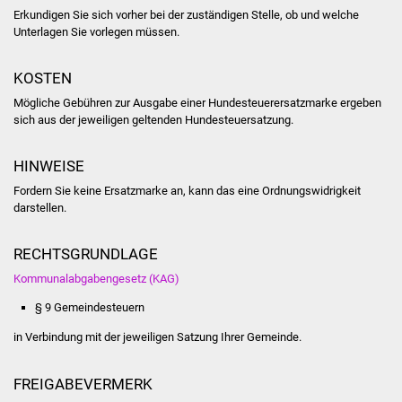
Erkundigen Sie sich vorher bei der zuständigen Stelle, ob und welche
Unterlagen Sie vorlegen müssen.
Was erledige ich wo
Dienstleistungen
KOSTEN
Mögliche Gebühren zur Ausgabe einer Hundesteuerersatzmarke ergeben
Lebenslagen
sich aus der jeweiligen geltenden Hundesteuersatzung.
Formulare
HINWEISE
Fordern Sie keine Ersatzmarke an, kann das eine Ordnungswidrigkeit
Bürgerinfos
darstellen.
Bildung
RECHTSGRUNDLAGE
Kommunalabgabengesetz (KAG)
Schulen
§ 9 Gemeindesteuern
Kindergärten
in Verbindung mit der jeweiligen Satzung Ihrer Gemeinde.
Kolping-Musikschule
FREIGABEVERMERK