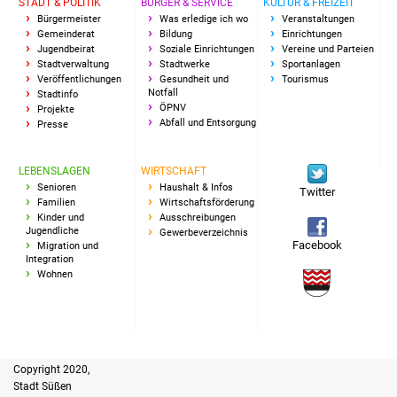
STADT & POLITIK
BÜRGER & SERVICE
KULTUR & FREIZEIT
Bürgermeister
Was erledige ich wo
Veranstaltungen
Vereine und Parteien
Gemeinderat
Bildung
Einrichtungen
Jugendbeirat
Soziale Einrichtungen
Vereine und Parteien
Selbsteintrag Vereine
Stadtverwaltung
Stadtwerke
Sportanlagen
Veröffentlichungen
Gesundheit und
Tourismus
Notfall
Stadtinfo
Beirat Süßener Vereine
ÖPNV
Projekte
Abfall und Entsorgung
Presse
Sportanlagen
LEBENSLAGEN
WIRTSCHAFT
Senioren
Haushalt & Infos
Tourismus
Twitter
Familien
Wirtschaftsförderung
Kinder und
Ausschreibungen
Erlebnisregion
Jugendliche
Gewerbeverzeichnis
Facebook
Migration und
Schwäbischer Albtrauf
Integration
Wohnen
Route der
Industriekultur
Lebenslagen
Copyright 2020,
Stadt Süßen