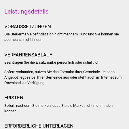
Stadtinfo
Leistungsdetails
Jubiläumsjahr 2021
VORAUSSETZUNGEN
Partnerstädte
Die Steuermarke befindet sich nicht mehr am Hund und Sie können sie
auch sonst nicht finden.
Projekte
VERFAHRENSABLAUF
Schulentwicklung Bizet
Beantragen Sie die Ersatzmarke persönlich oder schriftlich.
Sofern vorhanden, nutzen Sie das Formular Ihrer Gemeinde. Je nach
Sanierung Hallenbad
Angebot liegt es bei Ihrer Gemeinde aus oder steht auch im Internet zum
Download zur Verfügung.
Sanierung Bizethalle
FRISTEN
Ortsentwicklung
Sofort, nachdem Sie merken, dass Sie die Marke nicht mehr finden
können.
Presse
ERFORDERLICHE UNTERLAGEN
Bürger & Service