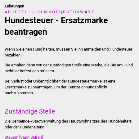
Leistungen
A
B
C
D
E
F
G
H
I
J
K
L
M
N
O
P
Q
R
S
T
U
V
W
X
Y
Z
Stadtverwaltung
Hundesteuer - Ersatzmarke
Ansprechpartner
beantragen
Behördenwegweiser
Wenn Sie einen Hund halten, müssen Sie ihn anmelden und Hundesteuer
bezahlen.
Stellenangebote
Sie erhalten dann von der zuständigen Stelle eine Marke, die Sie am Hund
sichtbar befestigen müssen.
Kontakt
Bei Verlust oder Unkenntlichkeit der Hundesteuermarke ist eine
Veröffentlichungen
Ersatzmarke zu beantragen, um der Kennzeichnungspflicht
nachzukommen.
Ortsrecht
Zuständige Stelle
FNP / Bebauungspläne
Die Gemeinde-/Stadtverwaltung des Hauptwohnsitzes des Hundehalters
oder der Hundehalterin
Wahlen
Steuern [Stadt Süßen]