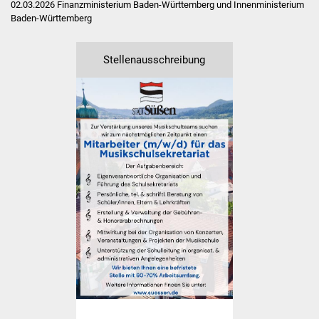
02.03.2026 Finanzministerium Baden-Württemberg und Innenministerium
Volkshochschule
Baden-Württemberg
Soziale Einrichtungen
Stellenausschreibung
Kirchen
Lokale Agenda
Jugendhaus
Fachteam Jugend
Kinder- und
Familienzentrum
Stadtwerke
Suenergie