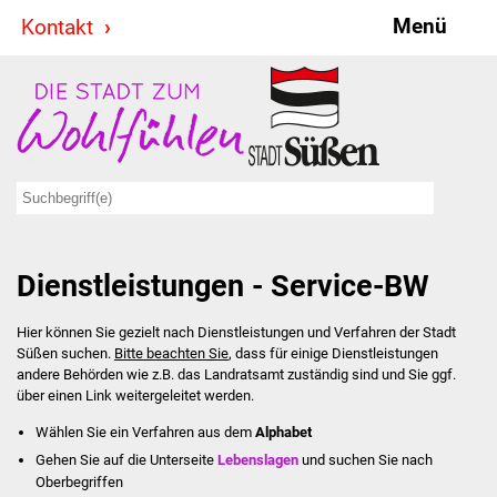
Menü
Kontakt
Stadt & Politik
Bürgermeister
Reden
Gemeinderat
Dienstleistungen - Service-BW
Ausschüsse
Hier können Sie gezielt nach Dienstleistungen und Verfahren der Stadt
Ratsinformationssystem
Süßen suchen.
Bitte beachten Sie
, dass für einige Dienstleistungen
andere Behörden wie z.B. das Landratsamt zuständig sind und Sie ggf.
Jugendbeirat
über einen Link weitergeleitet werden.
Wählen Sie ein Verfahren aus dem
Alphabet
Summerrockfestival
Gehen Sie auf die Unterseite
Lebenslagen
und suchen Sie nach
Oberbegriffen
Hallenbadparty