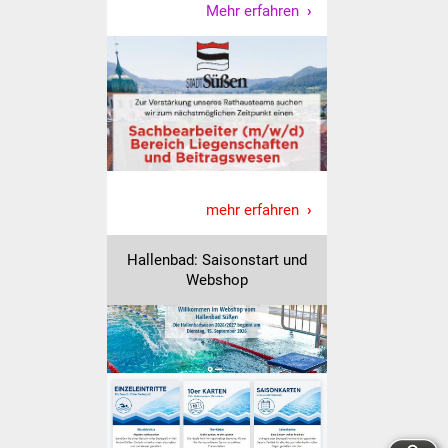
NETZMonitor
Mehr erfahren
Gesundheit und Notfall
Ärzte und Apotheken
Pflege von Angehörigen
Hitzewarnung / UV-
mehr erfahren
Index
Hallenbad: Saisonstart und
ÖPNV
Webshop
Bürgerbus (MOBS)
Abfall und Entsorgung
Kultur & Freizeit