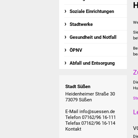
H
Soziale Einrichtungen
We
Stadtwerke
Si
Gesundheit und Notfall
be
Be
ÖPNV
be
Abfall und Entsorgung
Z
Di
Stadt Süßen
Hu
Heidenheimer Straße 30
St
73079 Süßen
L
E-Mail
info@suessen.de
Telefon 07162/96 16-111
Telefax 07162/96 16-114
V
Kontakt
Di