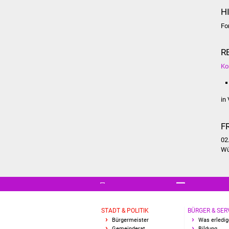
H
Fo
R
Ko
in
F
02
Wü
STADT & POLITIK
BÜRGER & SER
Bürgermeister
Was erledig
Gemeinderat
Bildung