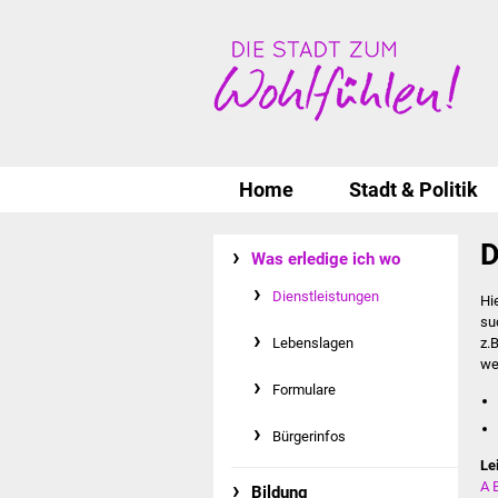
Home
Stadt & Politik
D
Was erledige ich wo
Dienstleistungen
Hi
su
Lebenslagen
z.
we
Formulare
Bürgerinfos
Le
A
Bildung