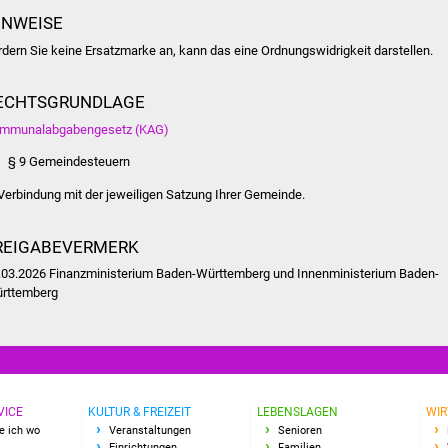
INWEISE
rdern Sie keine Ersatzmarke an, kann das eine Ordnungswidrigkeit darstellen.
ECHTSGRUNDLAGE
mmunalabgabengesetz (KAG)
§ 9 Gemeindesteuern
 Verbindung mit der jeweiligen Satzung Ihrer Gemeinde.
REIGABEVERMERK
.03.2026 Finanzministerium Baden-Württemberg und Innenministerium Baden-
rttemberg
VICE
KULTUR & FREIZEIT
LEBENSLAGEN
WIR
e ich wo
Veranstaltungen
Senioren
Einrichtungen
Familien