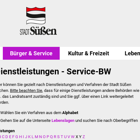
Bürger & Service
Kultur & Freizeit
Leben
ienstleistungen - Service-BW
er können Sie gezielt nach Dienstleistungen und Verfahren der Stadt Süßen
chen.
Bitte beachten Sie
, dass für einige Dienstleistungen andere Behörden wie
B. das Landratsamt zuständig sind und Sie ggf. über einen Link weitergeleitet
rden.
Wählen Sie ein Verfahren aus dem
Alphabet
Gehen Sie auf die Unterseite
Lebenslagen
und suchen Sie nach Oberbegriffen
istungen
B
C
D
E
F
G
H
I
J
K
L
M
N
O
P
Q
R
S
T
U
V
W
X
Y
Z