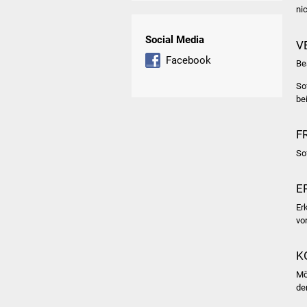
nic
Social Media
V
Facebook
Be
So
be
F
So
E
Er
vo
K
Mö
de