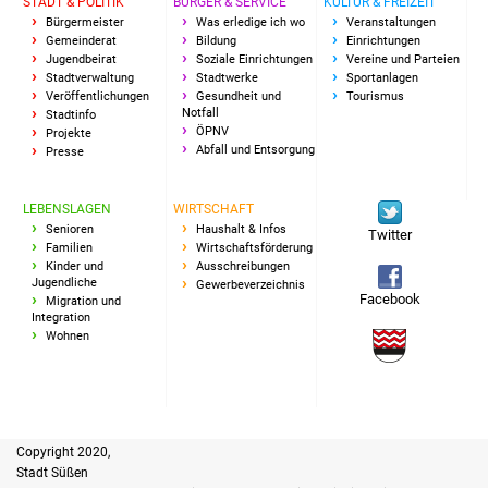
STADT & POLITIK
BÜRGER & SERVICE
KULTUR & FREIZEIT
Bürgermeister
Was erledige ich wo
Veranstaltungen
Vereine und Parteien
Gemeinderat
Bildung
Einrichtungen
Jugendbeirat
Soziale Einrichtungen
Vereine und Parteien
Stadtverwaltung
Stadtwerke
Sportanlagen
Selbsteintrag Vereine
Veröffentlichungen
Gesundheit und
Tourismus
Notfall
Stadtinfo
Beirat Süßener Vereine
ÖPNV
Projekte
Abfall und Entsorgung
Presse
Sportanlagen
LEBENSLAGEN
WIRTSCHAFT
Senioren
Haushalt & Infos
Tourismus
Twitter
Familien
Wirtschaftsförderung
Kinder und
Ausschreibungen
Erlebnisregion
Jugendliche
Gewerbeverzeichnis
Facebook
Migration und
Schwäbischer Albtrauf
Integration
Wohnen
Route der
Industriekultur
Lebenslagen
Copyright 2020,
Stadt Süßen