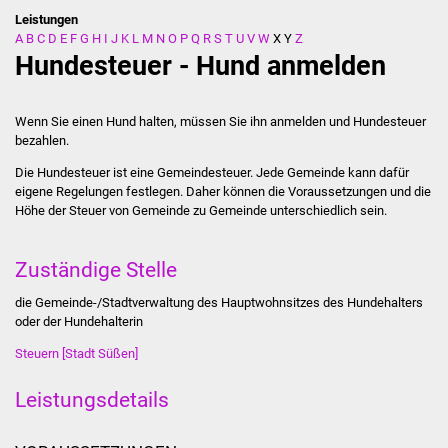
Leistungen
A
B
C
D
E
F
G
H
I
J
K
L
M
N
O
P
Q
R
S
T
U
V
W
X
Y
Z
Stadtverwaltung
Hundesteuer - Hund anmelden
Ansprechpartner
Wenn Sie einen Hund halten, müssen Sie ihn anmelden und Hundesteuer
Behördenwegweiser
bezahlen.
Die Hundesteuer ist eine Gemeindesteuer. Jede Gemeinde kann dafür
Stellenangebote
eigene Regelungen festlegen. Daher können die Voraussetzungen und die
Höhe der Steuer von Gemeinde zu Gemeinde unterschiedlich sein.
Kontakt
Zuständige Stelle
Veröffentlichungen
die Gemeinde-/Stadtverwaltung des Hauptwohnsitzes des Hundehalters
oder der Hundehalterin
Ortsrecht
Steuern [Stadt Süßen]
FNP / Bebauungspläne
Leistungsdetails
Wahlen