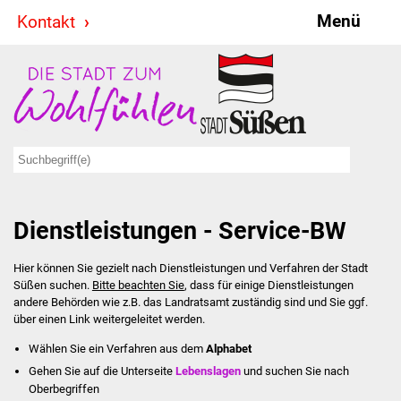
Menü
Kontakt
Stadt & Politik
Bürgermeister
Reden
Gemeinderat
Dienstleistungen - Service-BW
Ausschüsse
Hier können Sie gezielt nach Dienstleistungen und Verfahren der Stadt
Ratsinformationssystem
Süßen suchen.
Bitte beachten Sie
, dass für einige Dienstleistungen
andere Behörden wie z.B. das Landratsamt zuständig sind und Sie ggf.
Jugendbeirat
über einen Link weitergeleitet werden.
Wählen Sie ein Verfahren aus dem
Alphabet
Summerrockfestival
Gehen Sie auf die Unterseite
Lebenslagen
und suchen Sie nach
Oberbegriffen
Hallenbadparty