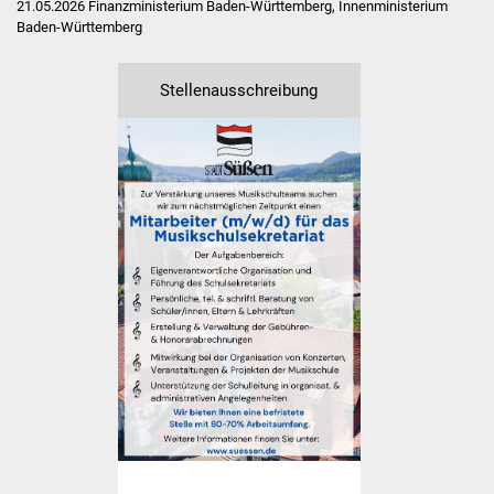
21.05.2026
Finanzministerium Baden-Württemberg, Innenministerium
Volkshochschule
Baden-Württemberg
Soziale Einrichtungen
Stellenausschreibung
Kirchen
Lokale Agenda
Jugendhaus
Fachteam Jugend
Kinder- und
Familienzentrum
Stadtwerke
Suenergie