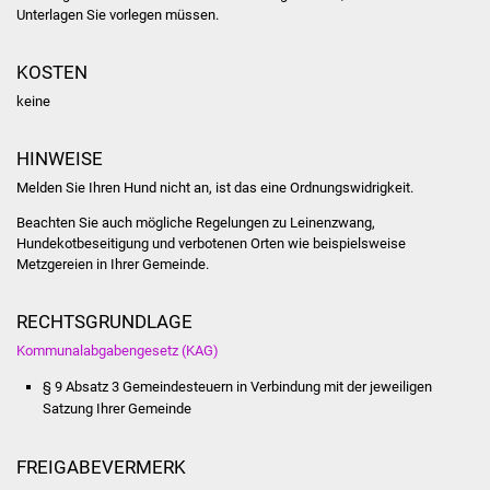
Unterlagen Sie vorlegen müssen.
Was erledige ich wo
KOSTEN
Dienstleistungen
keine
Lebenslagen
HINWEISE
Melden Sie Ihren Hund nicht an, ist das eine Ordnungswidrigkeit.
Formulare
Beachten Sie auch mögliche Regelungen zu Leinenzwang,
Hundekotbeseitigung und verbotenen Orten wie beispielsweise
Bürgerinfos
Metzgereien in Ihrer Gemeinde.
Bildung
RECHTSGRUNDLAGE
Schulen
Kommunalabgabengesetz (KAG)
§ 9 Absatz 3 Gemeindesteuern in Verbindung mit der jeweiligen
Kindergärten
Satzung Ihrer Gemeinde
Kolping-Musikschule
FREIGABEVERMERK