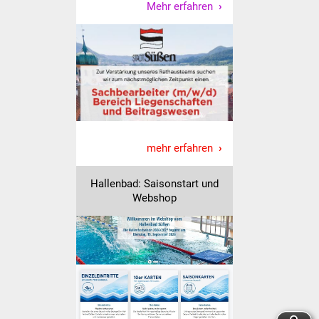
NETZMonitor
Mehr erfahren
Gesundheit und Notfall
Ärzte und Apotheken
Pflege von Angehörigen
Hitzewarnung / UV-
mehr erfahren
Index
Hallenbad: Saisonstart und
ÖPNV
Webshop
Bürgerbus (MOBS)
Abfall und Entsorgung
Kultur & Freizeit