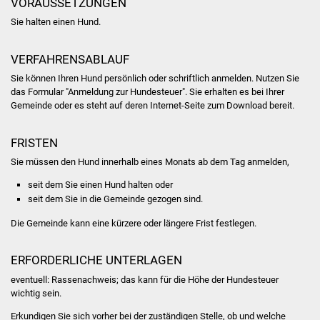
VORAUSSETZUNGEN
Stadtinfo
Sie halten einen Hund.
Jubiläumsjahr 2021
VERFAHRENSABLAUF
Partnerstädte
Sie können Ihren Hund persönlich oder schriftlich anmelden.
Nutzen Sie
das Formular "Anmeldung zur Hundesteuer". Sie erhalten es bei Ihrer
Gemeinde oder es steht auf deren Internet-Seite zum Download bereit.
Projekte
FRISTEN
Schulentwicklung Bizet
Sie müssen den Hund innerhalb eines Monats ab dem Tag anmelden,
Sanierung Hallenbad
seit dem Sie einen Hund halten oder
seit dem Sie in die Gemeinde gezogen sind.
Sanierung Bizethalle
Die Gemeinde kann eine kürzere oder längere Frist festlegen.
Ortsentwicklung
ERFORDERLICHE UNTERLAGEN
Presse
eventuell: Rassenachweis; das kann für die Höhe der Hundesteuer
wichtig sein.
Bürger & Service
Erkundigen Sie sich vorher bei der zuständigen Stelle, ob und welche