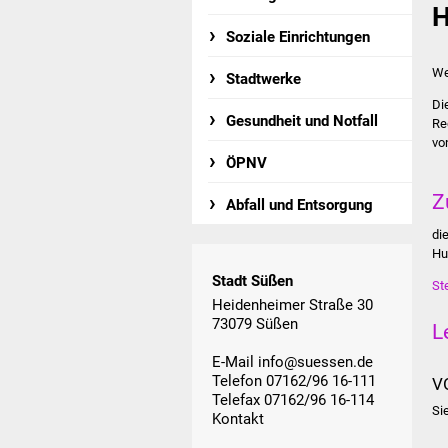
H
Soziale Einrichtungen
We
Stadtwerke
Di
Gesundheit und Notfall
Re
vo
ÖPNV
Z
Abfall und Entsorgung
di
Hu
Stadt Süßen
St
Heidenheimer Straße 30
73079 Süßen
L
E-Mail
info@suessen.de
Telefon 07162/96 16-111
V
Telefax 07162/96 16-114
Si
Kontakt