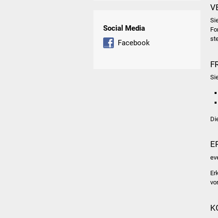
V
Si
Social Media
Fo
st
Facebook
F
Si
Di
E
ev
Er
vo
K