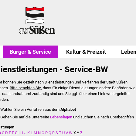
Bürger & Service
Kultur & Freizeit
Leben
ienstleistungen - Service-BW
er können Sie gezielt nach Dienstleistungen und Verfahren der Stadt Süßen
chen.
Bitte beachten Sie
, dass für einige Dienstleistungen andere Behörden wie
B. das Landratsamt zuständig sind und Sie ggf. über einen Link weitergeleitet
rden.
Wählen Sie ein Verfahren aus dem
Alphabet
Gehen Sie auf die Unterseite
Lebenslagen
und suchen Sie nach Oberbegriffen
istungen
B
C
D
E
F
G
H
I
J
K
L
M
N
O
P
Q
R
S
T
U
V
W
X
Y
Z