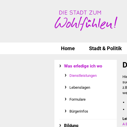
Home
Stadt & Politik
D
Was erledige ich wo
Dienstleistungen
Hi
su
Lebenslagen
z.
we
Formulare
Bürgerinfos
Le
A
Bildung