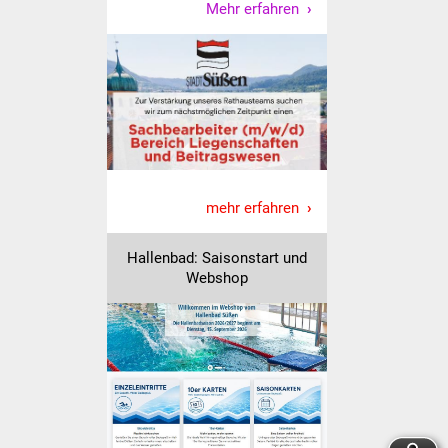
NETZMonitor
Mehr erfahren
Gesundheit und Notfall
Ärzte und Apotheken
Pflege von Angehörigen
Hitzewarnung / UV-
mehr erfahren
Index
Hallenbad: Saisonstart und
ÖPNV
Webshop
Bürgerbus (MOBS)
Abfall und Entsorgung
Kultur & Freizeit