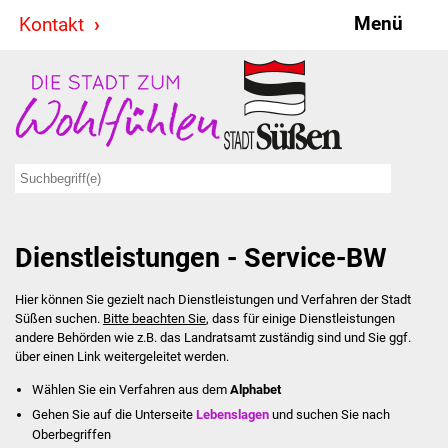
Menü
Kontakt
Stadt & Politik
Bürgermeister
Reden
Gemeinderat
Dienstleistungen - Service-BW
Ausschüsse
Hier können Sie gezielt nach Dienstleistungen und Verfahren der Stadt
Ratsinformationssystem
Süßen suchen.
Bitte beachten Sie
, dass für einige Dienstleistungen
andere Behörden wie z.B. das Landratsamt zuständig sind und Sie ggf.
Jugendbeirat
über einen Link weitergeleitet werden.
Wählen Sie ein Verfahren aus dem
Alphabet
Summerrockfestival
Gehen Sie auf die Unterseite
Lebenslagen
und suchen Sie nach
Oberbegriffen
Hallenbadparty