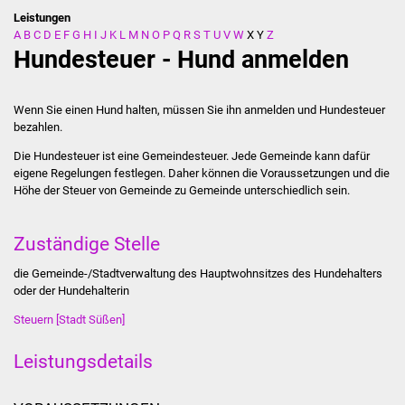
Leistungen
A
B
C
D
E
F
G
H
I
J
K
L
M
N
O
P
Q
R
S
T
U
V
W
X
Y
Z
Stadtverwaltung
Hundesteuer - Hund anmelden
Ansprechpartner
Wenn Sie einen Hund halten, müssen Sie ihn anmelden und Hundesteuer
Behördenwegweiser
bezahlen.
Die Hundesteuer ist eine Gemeindesteuer. Jede Gemeinde kann dafür
Stellenangebote
eigene Regelungen festlegen. Daher können die Voraussetzungen und die
Höhe der Steuer von Gemeinde zu Gemeinde unterschiedlich sein.
Kontakt
Zuständige Stelle
Veröffentlichungen
die Gemeinde-/Stadtverwaltung des Hauptwohnsitzes des Hundehalters
oder der Hundehalterin
Ortsrecht
Steuern [Stadt Süßen]
FNP / Bebauungspläne
Leistungsdetails
Wahlen