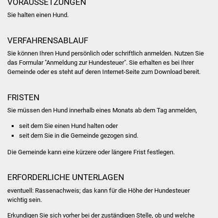
VORAUSSETZUNGEN
Stadtinfo
Sie halten einen Hund.
Jubiläumsjahr 2021
VERFAHRENSABLAUF
Partnerstädte
Sie können Ihren Hund persönlich oder schriftlich anmelden.
Nutzen Sie
das Formular "Anmeldung zur Hundesteuer". Sie erhalten es bei Ihrer
Gemeinde oder es steht auf deren Internet-Seite zum Download bereit.
Projekte
FRISTEN
Schulentwicklung Bizet
Sie müssen den Hund innerhalb eines Monats ab dem Tag anmelden,
Sanierung Hallenbad
seit dem Sie einen Hund halten oder
seit dem Sie in die Gemeinde gezogen sind.
Sanierung Bizethalle
Die Gemeinde kann eine kürzere oder längere Frist festlegen.
Ortsentwicklung
ERFORDERLICHE UNTERLAGEN
Presse
eventuell: Rassenachweis; das kann für die Höhe der Hundesteuer
wichtig sein.
Bürger & Service
Erkundigen Sie sich vorher bei der zuständigen Stelle, ob und welche