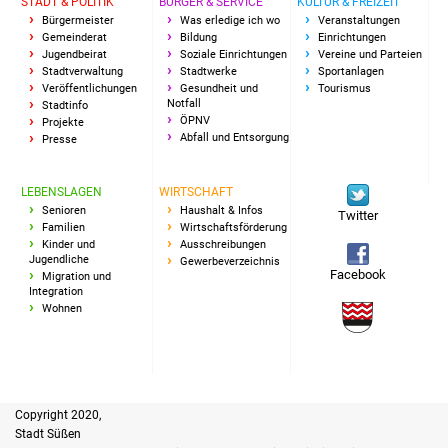
STADT & POLITIK
BÜRGER & SERVICE
KULTUR & FREIZEIT
Bürgermeister
Was erledige ich wo
Veranstaltungen
Vereine und Parteien
Gemeinderat
Bildung
Einrichtungen
Jugendbeirat
Soziale Einrichtungen
Vereine und Parteien
Stadtverwaltung
Stadtwerke
Sportanlagen
Selbsteintrag Vereine
Veröffentlichungen
Gesundheit und
Tourismus
Notfall
Stadtinfo
Beirat Süßener Vereine
ÖPNV
Projekte
Abfall und Entsorgung
Presse
Sportanlagen
LEBENSLAGEN
WIRTSCHAFT
Senioren
Haushalt & Infos
Tourismus
Twitter
Familien
Wirtschaftsförderung
Kinder und
Ausschreibungen
Erlebnisregion
Jugendliche
Gewerbeverzeichnis
Facebook
Migration und
Schwäbischer Albtrauf
Integration
Wohnen
Route der
Industriekultur
Lebenslagen
Copyright 2020,
Stadt Süßen