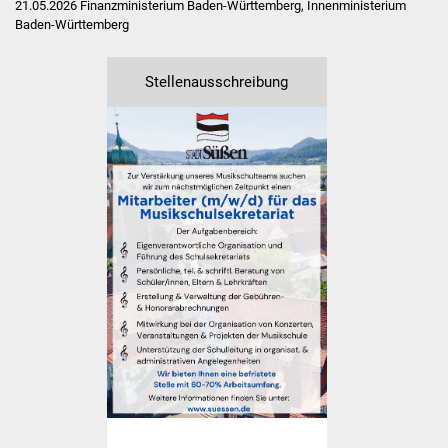
21.05.2026
Finanzministerium Baden-Württemberg, Innenministerium
Volkshochschule
Baden-Württemberg
Soziale Einrichtungen
Stellenausschreibung
Kirchen
Lokale Agenda
Jugendhaus
Fachteam Jugend
Kinder- und
Familienzentrum
Stadtwerke
Suenergie