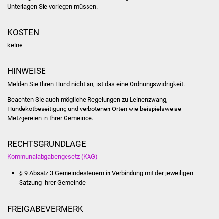
Unterlagen Sie vorlegen müssen.
Was erledige ich wo
KOSTEN
Dienstleistungen
keine
Lebenslagen
HINWEISE
Melden Sie Ihren Hund nicht an, ist das eine Ordnungswidrigkeit.
Formulare
Beachten Sie auch mögliche Regelungen zu Leinenzwang,
Hundekotbeseitigung und verbotenen Orten wie beispielsweise
Bürgerinfos
Metzgereien in Ihrer Gemeinde.
Bildung
RECHTSGRUNDLAGE
Schulen
Kommunalabgabengesetz (KAG)
§ 9 Absatz 3 Gemeindesteuern in Verbindung mit der jeweiligen
Kindergärten
Satzung Ihrer Gemeinde
Kolping-Musikschule
FREIGABEVERMERK